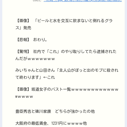
引用元:
・https://egg.5ch.net/test/read.cgi/bizplus/1682100051/
【画像】 「ビールと水を交互に飲まないと倒れるグラ
ス」発売
【悲報】 おわり。
【驚愕】 社内で「これ」のやり取りしてたら逮捕された
んだがｗｗｗｗｗｗｗ
みいちゃんと山田さん「主人公がぽっと出のモブに殺され
て終わります」←これ
【画像】坂道女子のバスト一覧ｗｗｗｗｗｗｗｗｗｗｗｗ
wｗｗｗｗ
豊臣秀吉と徳川家康 どちらが強かったの他
大阪府の最低賃金、1231円にｗｗｗｗ他