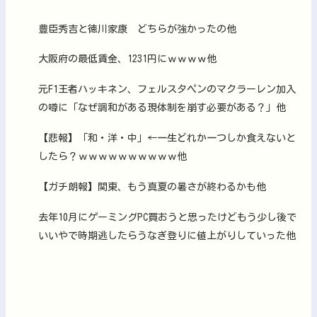
豊臣秀吉と徳川家康 どちらが強かったの他
大阪府の最低賃金、1231円にｗｗｗｗ他
元F1王者ハッキネン、フェルスタペンのマクラーレン加入
の噂に「なぜ調和がある現体制を崩す必要がある？」他
【悲報】「和・洋・中」←一生どれか一つしか食えないと
したら？ｗｗｗｗｗｗｗｗｗｗ他
【ガチ朗報】関東、もう真夏の暑さが終わるかも他
去年10月にゲーミングPC買おうと思ったけどもう少し後で
いいやで時期逃したらうなぎ登りに値上がりしていった他