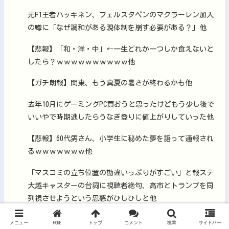
元F1王者ハッキネン、フェルスタペンのマクラーレン加入
の噂に「なぜ調和がある現体制を崩す必要がある？」他
【悲報】「和・洋・中」←一生どれか一つしか食えないと
したら？ｗｗｗｗｗｗｗｗｗｗ他
【ガチ朗報】関東、もう真夏の暑さが終わるかも他
去年10月にゲーミングPC買おうと思ったけどもう少し後で
いいやで時期逃したらうなぎ登りに値上がりしていった他
【悲報】60代男さん、小学生に秘めた夢を語って通報され
るｗｗｗｗｗｗｗ他
「マスコミの立ち位置の勘違いっぷりがすごい」と報ステ
大越キャスターの台詞に視聴者絶句、高市とトランプを同
列視させようという思惑がひしひしと他
【閲覧注意】メキシコのインフルエンサー「今日は友達と
メニュー
HOME
トップ
コメント
検索
サイドバー