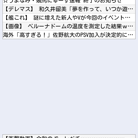
☆うまなみ・競馬にゅーす速報 終了のお知らせ
【デレマス】 和久井留美「夢を作って、いつか遊んで」
【艦これ】 謎に増えた新人やVが今回のイベントで何人生き残る...
【画像】 ベルーナドームの温度を測定した結果ｗｗｗ
海外「高すぎる！」佐野航大のPSV加入が決定的になり海外大騒...
【ガンダム】 ザクって一言でいっても色々バリエーションがある...
「高市総理には愛想尽かした」コメ余りに農家が悲鳴 売値は生産...
Powered by livedoor 相互RSS