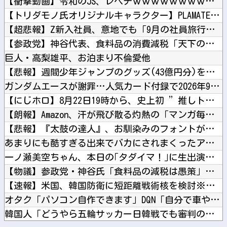
【衝撃動画】令和のJS、レベチｗｗｗｗｗｗｗｗｗｗｗｗｗｗｗ...
【トリダモノ氏オリジナルキャラクター】PLAMATEA「MX...
【超悲報】Z新入社員、意地でも「9月の社員旅行」の計画をやら...
【参政党】神谷代表、食料品の消費減税「天下の愚策だ」と批判他
巨人・高梨雄平、お泊まり不倫愛他
【悲報】週間少年ジャンプのグッズ(43億円分)を注文し全てキ...
ガンダムエースが謝罪…人気カード付録で2026年9月号が全国...
【にじホロ】8月22日19時から、史上初 ”推しトークバラエ...
【朗報】Amazon、汗が飛び散る灼熱の「マンガ毎週末セール...
【悲報】『太鼓の達人』、お馴染みのフォントが大人の事情で変更...
あまりにも酷すぎる出来でバカにされまくったアニメ『ワンダンス...
一ノ瀬美空ちゃん、本日の｢タダイマ！｣に生出演！！！【乃木坂...
【物議】参政党・神谷氏「食料品の減税は愚策」←じゃあ他にどん...
【速報】米国、韓国防衛に短距離戦術核を検討※韓国談他
オタク「パソコン自作できます」DQN「自分で車やバイクいじれ...
韓国人「どうやら五輪サッカー日韓戦でも審判の接待があった模様...