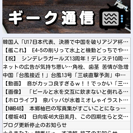
韓国人「U17日本代表、決勝で中国を破りアジア杯優勝（通算5...
【艦これ】 E4-5の削りって水上と機動どっちでやったでち？
【祝】 シンデレラガールズ13周年！デレステ10周年おめでと...
ネットの広告が気持ち悪い…角栓、歯茎 苦情が急増
中国「台風接近！」台風13号「三峡直撃予測」中国「上流大洪水...
【動画】 音がカッコ良すぎるｗ！！でっかい「三角定規」のブー...
【画像】 「ビールと水を交互に飲まないと倒れるグラス」発売
【ホロライブ】 泉パッパが水着ミオしゃイラストあげとる
【NMB48】 本郷柚巴の写真集がすごいことになってる
【櫻坂46】 日向坂46大田美月、この四期生らと交流がある模...
ブログ更新停止のお知らせ