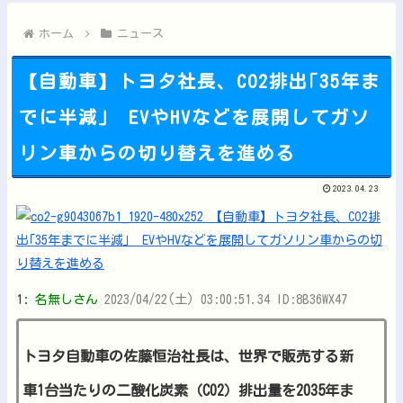
【朗報】キングダムの河了貂、覚醒する他
今iPhone 17 Pro Max買うってあり？他
ホーム
ニュース
【自動車】トヨタ社長、CO2排出｢35年ま
でに半減｣ EVやHVなどを展開してガソ
Powered by livedoor 相互RSS
リン車からの切り替えを進める
2023.04.23
1:
名無しさん
2023/04/22(土) 03:00:51.34 ID:8B36WX47
トヨタ自動車の佐藤恒治社長は、世界で販売する新
車1台当たりの二酸化炭素（CO2）排出量を2035年ま