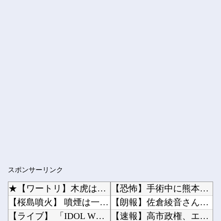
スポンサーリンク
★【ワートリ】木虎はやっぱり上品な可愛さがあるな
【恐怖】手術中に熊本地震直撃した映像がやばすぎ・・・他
【桜島噴火】 噴煙は一時約3000メートルに…活発な噴火活動続く
【朗報】佐倉綾音さん、やはりデカかった・・・他
【ライブ】 「IDOL WORLD SUPER FESTIVAL 2026」京王アリーナT...
【速報】高市政権、エース級の財務官僚・一松旬氏を左遷「彼は協力的でなかった」財務省の言いな...