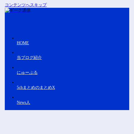
コンテンツへスキップ
HOME
当ブログ紹介
にゅーぷる
5chまとめのまとめX
News人