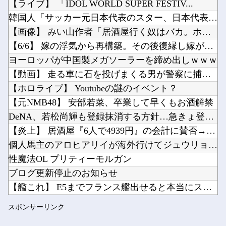
【ライブ】 「IDOL WORLD SUPER FESTIV...
【悲報】ぼく「才能がないなら努力をすれば良いじゃない」お前ら「努力できるのも才能だよ」他
韓国人「サッカー元日本代表のスター、日本代表強化策として“韓...
夫さん、妻に「天井のシミ数えてれば終わるでな」と押し倒されて性行為 → 凄いことになるｗｗ...
【画像】 みい山作者「居酒屋行く奴はバカ。ホストの初回なら居...
【ウマ娘】昔の水着がそのまま入るジャーニー…まるで成長していない！？他
【6/6】 嫁の浮気から再構築。その後復縁し嫁が妊娠したが計...
Powered by livedoor 相互RSS
【にじさんじ】笹木、1週間ほど里に帰省他
ヨーロッパが中国製メガソーラーを締め出しｗｗｗ
ライザの公式AIゲーム、エッチすぎて始まる♥他
【動画】 走る車に石を投げまくる男が警察に捕まりボコボコにさ...
【ホロライブ】 Youtubeの謎のイベント？
【元NMB48】 安部若菜、卒業して早くもお酒解禁
DeNA、若松尚輝も登録抹消する方針…急きょ登板で、4回2/...
Powered by livedoor 相互RSS
【炎上】 居酒屋『6人で4939円』の会計に賛否→なんG民の...
個人馬主のアロヒアリイが海外行けてジュウリョクピエ□が何故行...
性魔法OL プリティーモルガン
ブログ更新停止のお知らせ
【艦これ】 E5までフランス艦出せると本当にスゴいよね
涌井秀章(40) 2.88 3勝1敗 4QS K/BB10....
スポンサーリンク
海外「プレミアのレベルか？」ブライトンが上田綺世の獲得に動き...