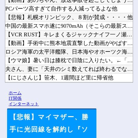
【動画】あのちゃん、放送事故を起こしてしまうｗｗｗｗｗｗｗ他
PCパーツ高すぎて自作する人減ってるよな他
【悲報】札幌オリンピック、８割が賛成・・・・他
中国の最新スマホ遂に9070mAh（そこらの最新スマホの約2...
【VCR RUST】キレまくるジャックナイフ一ノ瀬うるはｗｗ...
【動画】手術中に熊本地震直撃した動画がやばすぎると話題に・・...
ロシア海軍の太平洋艦隊、日本海やオホーツク海で軍事演習開始…...
【ウマ娘】暑い日は膝枕で日陰に入りたい。←「絶対に離れたくな...
夫さん、妻に「天井のシミ数えてれば終わるでな」と押し倒されて...
【にじさんじ】笹木、1週間ほど里に帰省他
ライザの公式AIゲーム、エッチすぎて始まる♥他
ホーム
Vチューバーに最近ある変化が起きつつある他
IT関係
インターネット
【悲報】マイマザー、勝
Powered by livedoor 相互RSS
手に光回線を解約し『ソ