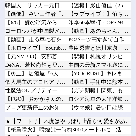
韓国人「サッカー元日本代表のスター、日本代表強化策として“韓日定期戦”の復活を提案・・・」...
【速報】影山優佳（25）、『爆弾発言』キタァアアアアアーーーーー！！他
【画像】 みい山作者「居酒屋行く奴はバカ。ホストの初回なら居酒屋より安く飲めてイケメンにチ...
【ラブライブ！】侑ちゃんもミアちゃん(14歳)に押し倒されるくらい弱いんだよね・・・【虹ヶ...
【6/6】 嫁の浮気から再構築。その後復縁し嫁が妊娠したが計算が合わない... 俺は本気で...
昨季60本塁打・OPS.948の『カル・ローリー』さんの今季の成績他
ヨーロッパが中国製メガソーラーを締め出しｗｗｗ
【動画】あのちゃん、放送事故を起こしてしまうｗｗｗｗｗｗｗ他
【動画】 走る車に石を投げまくる男が警察に捕まりボコボコにされる
PCパーツ高すぎて自作する人減ってるよな他
【ホロライブ】 Youtubeの謎のイベント？
豊臣秀吉と徳川家康 どちらが強かったの他
【元NMB48】 安部若菜、卒業して早くもお酒解禁
【悲報】札幌オリンピック、８割が賛成・・・・他
DeNA、若松尚輝も登録抹消する方針…急きょ登板で、4回2/3を投げた負担を考慮して
中国の最新スマホ遂に9070mAh（そこらの最新スマホの約2倍）のバッテリーを積んでしまう...
【炎上】 居酒屋『6人で4939円』の会計に賛否→なんG民の投票結果が笑えるｗｗｗ
【VCR RUST】キレまくるジャックナイフ一ノ瀬うるはｗｗｗ他
個人馬主のアロヒアリイが海外行けてジュウリョクピエ□が何故行けないのか
【動画】手術中に熊本地震直撃した動画がやばすぎると話題に・・・他
性魔法OL プリティーモルガン
【ガチ朗報】関東、もう真夏の暑さが終わるかも他
【FGO】 おかかさんのジャージ式イラスト！！ 赤いジャージが似合ってます！
ロシア海軍の太平洋艦隊、日本海やオホーツク海で軍事演習開始…ウクライナ支援続ける日本を威嚇...
ブログ更新停止のお知らせ
【ウマ娘】暑い日は膝枕で日陰に入りたい。←「絶対に離れたくない場所だな」他
【艦これ】 E5までフランス艦出せると本当にスゴいよね
【悲報】立川志らく、ガチでブチギレてしまう！！！！！！他
★【ワートリ】木虎はやっぱり上品な可愛さがあるな
涌井秀章(40) 2.88 3勝1敗 4QS K/BB10.00
【速報】日本の地震被害に支援したのに「韓国産の水は水洗トイレに」他
【桜島噴火】 噴煙は一時約3000メートルに…活発な噴火活動...
海外「プレミアのレベルか？」ブライトンが上田綺世の獲得に動き出して海外大騒ぎ！（海外の反応...
【ラブライブ！】??‍⬛「うちのオタクは社畜かボンボン」（世界の平均睡眠時間ランキングクイ...