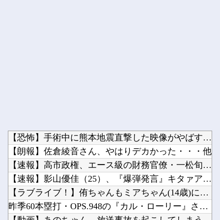
Powered by livedoor 相互RSS
【恐怖】手術中に熊本地震直撃した映像がやばすぎ・・・他
【朗報】佐倉綾音さん、やはりデカかった・・・他
【速報】高市政権、エース級の財務官僚・一松旬氏を左遷「彼は協...
【速報】影山優佳（25）、『爆弾発言』キタァアアアアアーーー...
【ラブライブ！】侑ちゃんもミアちゃん(14歳)に押し倒される...
昨季60本塁打・OPS.948の『カル・ローリー』さんの今季...