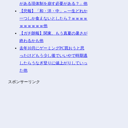
がある現体制を崩す必要がある？」他
【悲報】「和・洋・中」←一生どれか
一つしか食えないとしたら？ｗｗｗｗ
ｗｗｗｗｗｗ他
【ガチ朗報】関東、もう真夏の暑さが
終わるかも他
去年10月にゲーミングPC買おうと思
ったけどもう少し後でいいやで時期逃
したらうなぎ登りに値上がりしていっ
た他
スポンサーリンク