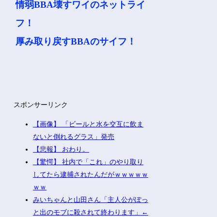
情弱BBA壊すワイのネットライ
フ！
厚み取り戻すBBAのサイフ！
スポンサーリンク
【画像】 「ビールと水を交互に飲ま
ないと倒れるグラス」発売
【悲報】 おわり。
【驚愕】 社内で「これ」のやり取り
してたら逮捕されたんだがｗｗｗｗｗ
ｗｗ
みいちゃんと山田さん「主人公がぽっ
と出のモブに殺されて終わります」←