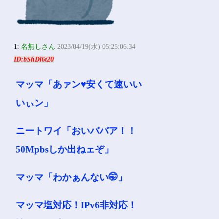
1:
名無しさん
2023/04/19(水) 05:25:06.34
ID:bShDl6t20
マッマ「あァン♥安くて速いい
いぃン」
ニートワイ「おいババア！！
50Mpbsしか出ねェぞ」
マッマ「わかぁんない🤭」
マッマ塩対応！IPv6非対応！