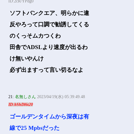
ID:2cR/YPdg0
ソフトバンクエア、明らかに違
反やろって口調で勧誘してくる
のくっそムカつくわ
田舎でADSLより速度が出るわ
け無いやんけ
必ず出ますって言い切るなよ
21:
名無しさん
2023/04/19(水) 05:39:49.48
ID:bShDl6t20
ゴールデンタイムから深夜は有
線で25 Mpbsだった