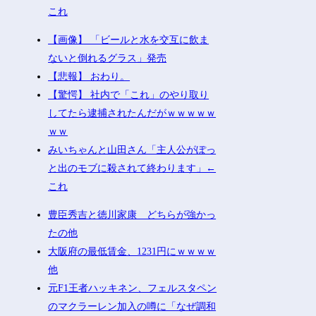
これ
【画像】 「ビールと水を交互に飲ま
ないと倒れるグラス」発売
【悲報】 おわり。
【驚愕】 社内で「これ」のやり取り
してたら逮捕されたんだがｗｗｗｗｗ
ｗｗ
みいちゃんと山田さん「主人公がぽっ
と出のモブに殺されて終わります」←
これ
豊臣秀吉と徳川家康 どちらが強かっ
たの他
大阪府の最低賃金、1231円にｗｗｗｗ
他
元F1王者ハッキネン、フェルスタペン
のマクラーレン加入の噂に「なぜ調和