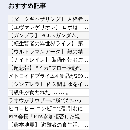
おすすめ記事
【ダークギャザリング】 人格者たちか？
【エヴァンゲリオン】 ロボ道「エヴァンゲリオン弐号機（TVシリーズVer.）」ア...
【ガンプラ】 PGU νガンダム、4割引きの店舗が現れる…安いけど置く場所が…
【転生賢者の異世界ライフ】 第8話 感想 討伐じゃなくて生態系破壊（定期【第二の...
【ウルトラマンアーク】 敵の精神攻撃がきつすぎる…
【ナイトレイン】 装備付帯おごりまくっても一切お返しや協力する気がないプレイヤー...
【超悲報】 ”イカ”フロー状態”タコ”は対象外
メトロイドプライム4 新品が2999円に…
【シンデレラ】 佐久間まゆをイメージした超スペシャルなネックレスが登場する件につ...
同級生が食われた………。
ラオウがサウザーに勝てないって信じられないんだが…
ヒコロヒー コンビニで割引おにぎりは〝絶対買わない〟理由
PTA会長「PTA参加拒否した親へ最終警告。こうなってもいい？」
【熊本地震】 避難者の食生活、改善急務…調理できず「パン飽き飽き」断水なお３万戸...