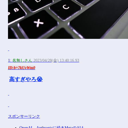
1:
名無しさん
2023/04/28(金) 13:40:16.93
ID:b+7kUvWm0
高すぎやろ😭
スポンサーリンク
OpenAI、Anthropicに続きMetaのAIも