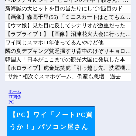
ペルソナ４R”メイン”ヒロインの里中千枝さん、来ている服と声...
新海誠の大ヒットを目の当たりにして2匹目のドジョウを狙ったけ...
【画像】森高千里(55) 「ミニスカートはとてもムリよ若い子...
【ウマ娘】見た目に反してシナリオが激重だったウマ娘、貼る。他
【ラブライブ！】【画像】沼津花火大会に行った藤野こころさん【...
ワイ同じスマホ11年使ってるんやけど他
隣の臭デブキング貧乏揺すり背中のけぞりキョロ厨カンスケデブが...
韓国人「日本がここまでの観光大国に発展した本当の理由がこちら...
【ホロライブ】虎金妃笑虎「引っ越し先、洗濯機置き場がない 今...
”サ終” 相次ぐスマホゲーム、倒産も急増 過去最多ペースで推...
ラノベ作家（52）「新作ラブコメ書いたぞ！ｗ」X民「いい歳こ...
ホーム
【にじ甲2026】Winners2回戦第2試合：ロイヤルナイ...
IT関係
PC
【PC】ワイ「ノートPC買
Powered by livedoor 相互RSS
うか！」パソコン屋さん