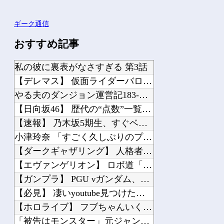
ギーク通信
おすすめ記事
私の彼に裏表がなさすぎる 第3話
【デレマス】 仮面ライダーバロンＰ第２話「蒼翼の乙女」
やる夫のダンジョン運営記183-雑談所ネタ118 懺悔小ネタ「創刻のファイアホイ...
【日向坂46】 歴代の“点数”一覧、更新される
【速報】 乃木坂5期生、すぐベロを「こう」やってシてしまうｗｗｗｗｗｗ
小津玲奈 「すごく久しぶりのプールでした」【乃木坂46】
【ダークギャザリング】 人格者たちか？
【エヴァンゲリオン】 ロボ道「エヴァンゲリオン弐号機（TVシリーズVer.）」ア...
【ガンプラ】 PGU νガンダム、4割引きの店舗が現れる…安いけど置く場所が…
【必見】 凄いyoutube見つけた：日本中を熱狂させたLiSAの代表曲「紅蓮華...
【ホロライブ】 フブちゃんいくら注ぎ込んだんだ…
「被告はモンスター」元ジャンポケ斉藤慎二被告に懲役７年求刑でほぼ実刑確実？弁護側...