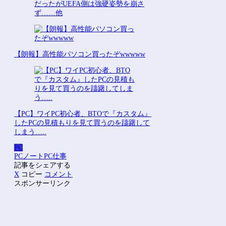
だったがUEFA側は強硬姿勢を崩さ
ず……他
【朗報】高性能パソコン買ったぞwwwww
【PC】ワイPC初心者、BTOで『カスタム』
したPCの見積もりを見て買うのを躊躇して
しまう…..
PC
PC
ノートPC
仕事
記事をシェアする
X
コピー
コメント
スポンサーリンク