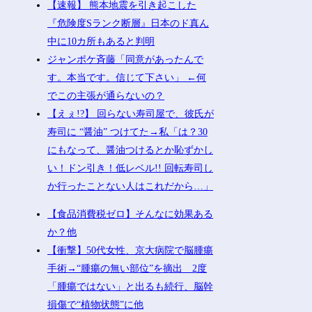
【速報】 熊本地震を引き起こした
『危険度Sランク断層』日本のド真ん
中に10カ所もあると判明
ジャンポケ斉藤「同意があったんで
す。本当です。信じて下さい」 ←何
でこの主張が通らないの？
【えぇ!?】 回らない寿司屋で、彼氏が
寿司に “醤油” つけてた→私「は？30
にもなって、醤油つけるとか恥ずかし
い！ドン引き！低レベル!! 回転寿司し
か行ったことない人はこれだから…」
【食品消費税ゼロ】そんなに効果ある
か？他
【衝撃】50代女性、京大病院で脳腫瘍
手術→“腫瘍の無い部位”を摘出 2度
「腫瘍ではない」と出るも続行、脳幹
損傷で“植物状態”に他