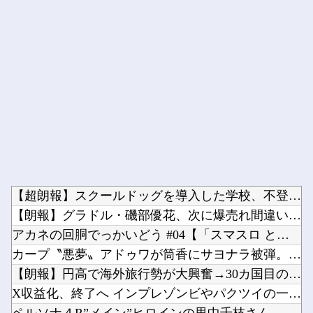
Powered by livedoor 相互RSS
【超朗報】スクールドッグを導入した学校、不登校が激減→JK「...
【朗報】グラドル・磯部優花、次に爆売れ間違いなしのイベントが...
アカネの回胴でっかいどう #04【「スマスロ とある魔術の禁...
カープ〝悪夢〟アドゥワが筒香にサヨナラ被弾。坂倉11号！斉藤...
【朗報】円高で海外旅行勢が大興奮→30カ国目の猛者に一同尊敬...
X収益化、終了へ インプレゾンビやパクツイの一掃なるか！？他