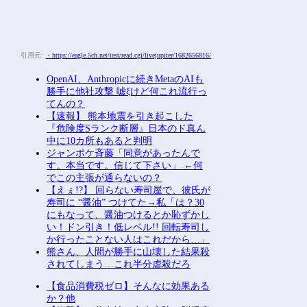
引用元:
・https://eagle.5ch.net/test/read.cgi/livejupiter/1682656816/
OpenAI、Anthropicに続きMetaのAIも
勝手に他社攻撃 嘘ξけど何これ流行っ
てんの？
【速報】 熊本地震を引き起こした
『危険度Sランク断層』日本のド真ん
中に10カ所もあると判明
ジャンポケ斉藤「同意があったんで
す。本当です。信じて下さい」 ←何
でこの主張が通らないの？
【えぇ!?】 回らない寿司屋で、彼氏が
寿司に “醤油” つけてた→私「は？30
にもなって、醤油つけるとか恥ずかし
い！ドン引き！低レベル!! 回転寿司し
か行ったことない人はこれだから…」
熊さん、人間が勝手に山壊した結果殺
されてしまう…これ半分虐殺だろ
【食品消費税ゼロ】そんなに効果ある
か？他