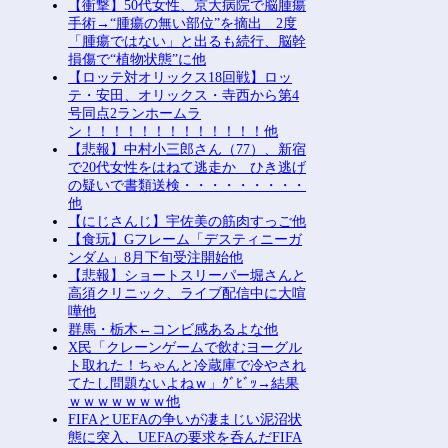
【衝撃】50代女性、京大病院で脳腫瘍
手術→“腫瘍の無い部位”を摘出 2度
「腫瘍ではない」と出るも続行、脳幹
損傷で“植物状態”に他
【ロッテ対オリックス18回戦】ロッ
テ・安田、オリックス・寺西から第4
号同点2ランホームラ
ン！！！！！！！！！！！！！他
【悲報】中村小三郎さん（77）、新宿
で20代女性をはねて逃走か ひき逃げ
の疑いで書類送検・・・・・・・・・
他
【にじさんじ】宇佐美の筋肉すっご他
【食玩】Gフレーム「デスティニーガ
ンダム」8月下旬受注開始他
【悲報】ショートスリーパー堀さんと
高須クリニック、ライブ配信中に大喧
嘩他
群馬・栃木←コンビ感あるよな他
X民「クレーンゲームで飲むヨーグル
ト取れた！ちゃんと冷蔵庫で冷やされ
てたし問題ないよねｗ」ｸﾞﾋﾞｯ→結果
ｗｗｗｗｗｗｗ他
FIFAとUEFAの争いが凄まじい泥沼状
態に突入、UEFAの要求を呑んだFIFA