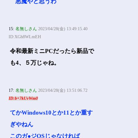
悪魔やと思うわ
15:
名無しさん
2023/04/28(金) 13:49:15.40
ID:XGh8WLmEH
令和最新ミニPCだったら新品で
も4、５万じゃね。
17:
名無しさん
2023/04/28(金) 13:51:06.72
ID:b+7kUvWm0
てかWindows10とか11とか重す
ぎやねん
このガ●ジOSじゃなければ