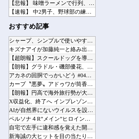
【悲報】 味噌ラーメンで行列、出来ない
【速報】 中2男子、野球部の練習中に頭部を強打しCT検査→70代医師「問題ないで...
【ホラー】 丘の上に佇む不気味すぎる廃墟に行ってみた結果
おすすめ記事
【悲報】 中国、橋の欄干が強風一発で粉々に 鉄筋ゼロ 当局「接着剤でくっつけただ...
【熊本地震】 避難者の食生活、改善急務…調理できず「パン飽き飽き」断水なお３万戸...
シャープ、シンプルで使いやすいオーブンレンジ「RE-WF18...
VTuberさん、祖母の「家族だけの一日葬」をした結果ｗｗｗｗｗｗｗ
キズナアイが加藤純一と絡み出したけどどうなんだ？他
実際のところ中国って日本をどうしたいんやろな？
【超朗報】スクールドッグを導入した学校、不登校が激減→JK「...
世界初の超伝導量子熱機関…燃料もピストンもない量子エンジンが回った！
【朗報】グラドル・磯部優花、次に爆売れ間違いなしのイベントが...
【田舎のミステリー】 タヌキが人間に化ける説、これ多分マジ
アカネの回胴でっかいどう #04【「スマスロ とある魔術の禁...
【速報】 日本赤十字社、韓国に超希少血液Jr(a-)を提供「韓国内では適合する血...
カープ〝悪夢〟アドゥワが筒香にサヨナラ被弾。坂倉11号！斉藤...
【朗報】円高で海外旅行勢が大興奮→30カ国目の猛者に一同尊敬...
X収益化、終了へ インプレゾンビやパクツイの一掃なるか！？他
AIが自然界にないウイルスを設計、16種類で増殖を確認…米ス...
Powered by livedoor 相互RSS
ペルソナ４R”メイン”ヒロインの里中千枝さん、来ている服と声...
自宅で左手に違和感を覚えた開業医、その日のうちに両足が動かな...
新海誠の大ヒットを目の当たりにして2匹目のドジョウを狙ったけ...