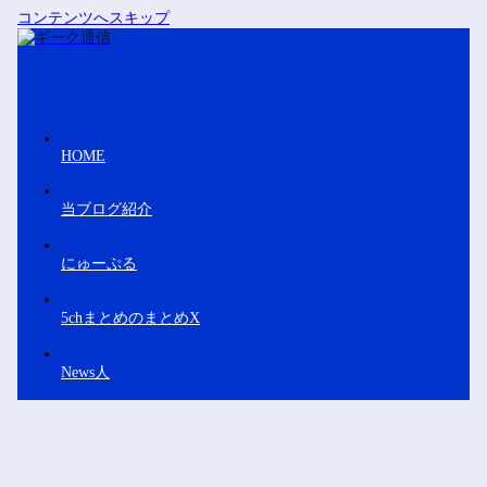
コンテンツへスキップ
HOME
当ブログ紹介
にゅーぷる
5chまとめのまとめX
News人