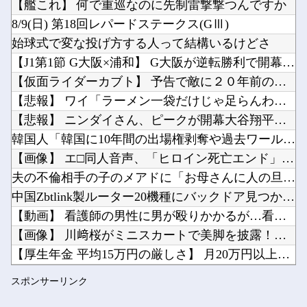
【艦これ】 何で重巡なのに先制雷撃撃つんですか
安川電機の人事がガチで美人すぎると話題に…（※画像あり）他
8/9(日) 第18回レパードステークス(GⅢ)
【ホロライブ】虎金妃笑虎「引っ越し先、洗濯機置き場がない 今気づいた」他
始球式で変な投げ方する人って結構いるけどさ
”サ終” 相次ぐスマホゲーム、倒産も急増 過去最多ペースで推移 「当たれば一攫千金」過去の...
【J1第1節 G大阪×浦和】 G大阪が逆転勝利で開幕白星スタ...
Powered by livedoor 相互RSS
中国国防省、海自イージス艦のトマホーク実射試験を批判「国際社会は新型軍国主義を団結して阻止...
【仮面ライダーカブト】 予告で敵に２０年前の旧式扱いされてた...
ラノベ作家（52）「新作ラブコメ書いたぞ！ｗ」X民「いい歳こいてラブコメ（笑）恥ずかしくな...
【悲報】 ワイ「ラーメン一袋だけじゃ足らんわ！二袋作ったろ！...
【悲報】 ニンダイさん、ピークが開幕大谷翔平のがっかりダイレ...
韓国人「韓国に10年間の出場権剥奪や過去ワールドカップ、オリ...
【画像】 エ□同人音声、「ヒロイン死亡エンド」がブームに
Powered by livedoor 相互RSS
夫の不倫相手の子のメアドに「お母さんに人の旦那に手出さないよ...
中国Zbtlink製ルーター20機種にバックドア見つかる 外...
【動画】 看護師の男性に男が殴りかかるが…看護師が柔術使いだ...
【画像】 川﨑桜がミニスカートで美脚を披露！【さくたん】【乃...
【厚生年金 平均15万円の厳しさ】 月20万円以上はわずか1...
【ホロライブ】 社員にビブー好きがいるに違いない（確信
スポンサーリンク
【動画】 女子アナさん、ノーブラでうっかり衣装から乳首が透け...