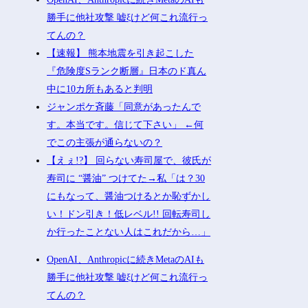
勝手に他社攻撃 嘘ξけど何これ流行っ
てんの？
【速報】 熊本地震を引き起こした
『危険度Sランク断層』日本のド真ん
中に10カ所もあると判明
ジャンポケ斉藤「同意があったんで
す。本当です。信じて下さい」 ←何
でこの主張が通らないの？
【えぇ!?】 回らない寿司屋で、彼氏が
寿司に “醤油” つけてた→私「は？30
にもなって、醤油つけるとか恥ずかし
い！ドン引き！低レベル!! 回転寿司し
か行ったことない人はこれだから…」
OpenAI、Anthropicに続きMetaのAIも
勝手に他社攻撃 嘘ξけど何これ流行っ
てんの？