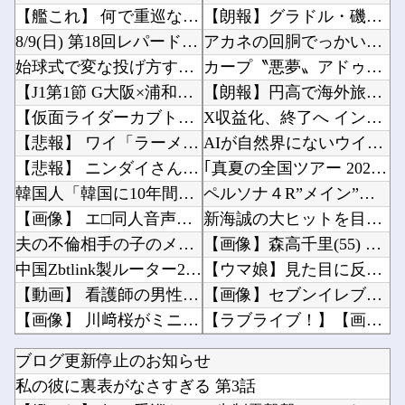
【艦これ】 何で重巡なのに先制雷撃撃つんですか
【朗報】グラドル・磯部優花、次に爆売れ間違いなしのイベントが話題にｗｗｗｗ他
8/9(日) 第18回レパードステークス(GⅢ)
アカネの回胴でっかいどう #04【「スマスロ とある魔術の禁書目録2」アカネ初 新台実戦!...
始球式で変な投げ方する人って結構いるけどさ
カープ〝悪夢〟アドゥワが筒香にサヨナラ被弾。坂倉11号！斉藤優5回2失点！辻遠藤ら0封も高...
【J1第1節 G大阪×浦和】 G大阪が逆転勝利で開幕白星スタート！数的優位の中で逆転を許す...
【朗報】円高で海外旅行勢が大興奮→30カ国目の猛者に一同尊敬ｗｗｗ他
【仮面ライダーカブト】 予告で敵に２０年前の旧式扱いされてたけど…
X収益化、終了へ インプレゾンビやパクツイの一掃なるか！？他
【悲報】 ワイ「ラーメン一袋だけじゃ足らんわ！二袋作ったろ！」→結果ｗｗｗ
AIが自然界にないウイルスを設計、16種類で増殖を確認…米スタンフォード大！他
【悲報】 ニンダイさん、ピークが開幕大谷翔平のがっかりダイレクトだったと言われてしまう
｢真夏の全国ツアー 2026 福岡公演 day1｣ セットリストがコチラ！！！【乃木坂46...
韓国人「韓国に10年間の出場権剥奪や過去ワールドカップ、オリンピック予選の記録削除を要求す...
ペルソナ４R”メイン”ヒロインの里中千枝さん、来ている服と声がかわいかっただけという事実が...
【画像】 エ□同人音声、「ヒロイン死亡エンド」がブームに
新海誠の大ヒットを目の当たりにして2匹目のドジョウを狙ったけど滑ったアニメ映画達、なんやか...
夫の不倫相手の子のメアドに「お母さんに人の旦那に手出さないように注意してね？」と2人の合体...
【画像】森高千里(55) 「ミニスカートはとてもムリよ若い子には負けるわ」←ワイらにはブッ...
中国Zbtlink製ルーター20機種にバックドア見つかる 外部から完全制御のおそれ
【ウマ娘】見た目に反してシナリオが激重だったウマ娘、貼る。他
【動画】 看護師の男性に男が殴りかかるが…看護師が柔術使いだった
【画像】セブンイレブンのバイト「AIにちいかわの画像を食わせてっと………できた！」他
【画像】 川﨑桜がミニスカートで美脚を披露！【さくたん】【乃木坂46】
【ラブライブ！】【画像】沼津花火大会に行った藤野こころさん【声優】他
【厚生年金 平均15万円の厳しさ】 月20万円以上はわずか1.8割、高齢夫婦は毎月4.2万...
ワイ同じスマホ11年使ってるんやけど他
ブログ更新停止のお知らせ
【ホロライブ】 社員にビブー好きがいるに違いない（確信
隣の臭デブキング貧乏揺すり背中のけぞりキョロ厨カンスケデブがウザすぎて心が折れそう…他
私の彼に裏表がなさすぎる 第3話
【動画】 女子アナさん、ノーブラでうっかり衣装から乳首が透けてしまう放送事故ｗｗｗ
韓国人「日本がここまでの観光大国に発展した本当の理由がこちら…」→「昔から日本は愛されてた...