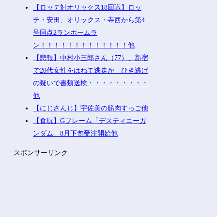
【ロッテ対オリックス18回戦】ロッ
テ・安田、オリックス・寺西から第4
号同点2ランホームラ
ン！！！！！！！！！！！！！他
【悲報】中村小三郎さん（77）、新宿
で20代女性をはねて逃走か ひき逃げ
の疑いで書類送検・・・・・・・・・
他
【にじさんじ】宇佐美の筋肉すっご他
【食玩】Gフレーム「デスティニーガ
ンダム」8月下旬受注開始他
スポンサーリンク