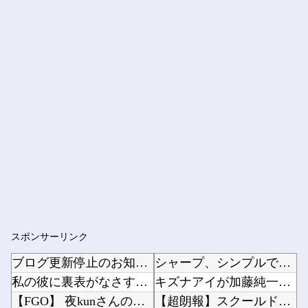
スポンサーリンク
ブログ更新停止のお知らせ
シャープ、シンプルで使いやすいオーブンレンジ「RE-WF187」他
私の彼に裏表がなさすぎる 第3話
キズナアイが加藤純一と絡み出したけどどうなんだ？他
【FGO】 夜kunさんのモルガンイラスト！！ 蝶の羽好きです！
【超朗報】スクールドッグを導入した学校、不登校が激減→JK「犬のために学校行きたくなる」他