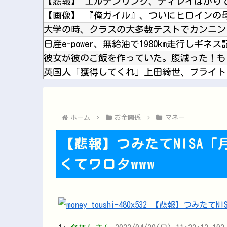
【日向坂46】 石塚瑶季×乃木坂46井上和
日本「輸入に頼りまくりです」高市「円安ホ
ホーム
お金関係
マネー
【悲報】つみたてNISA
くてワロタwww