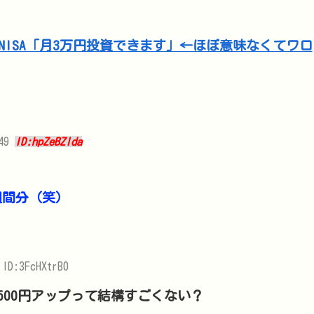
449
ID:hpZeBZlda
週間分（笑）
ID:3FcHXtrB0
500円アップって結構すごくない？