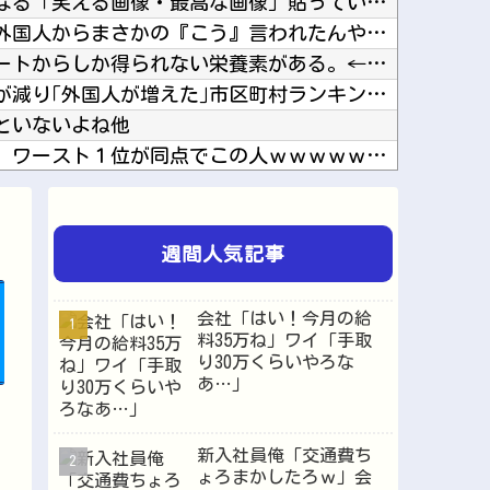
【画像】思わず保存したくなる「笑える画像・最高な画像」貼っていけｗｗｗｗｗ他
【驚愕】マチアプで会った外国人からまさかの『こう』言われたんやがこれワイ詰みか？？？？？？...
【ウマ娘】海外のファンアートからしか得られない栄養素がある。←「おデジ以外味付けが濃いな…...
【急いで引っ越せ】日本人が減り｢外国人が増えた｣市区町村ランキングｷﾀ━━!他
といないよね他
日本をダメにした総理大臣、ワースト１位が同点でこの人ｗｗｗｗｗｗ他
ジオ、ガチホモ他
スマホって普及して20年くらい経つのに「落とすだけで割れる」問題いつまでもクリアできてない...
想 初コミティア完売おめでとう！他
週間人気記事
【にじさんじ】梢桃音、映画ちいかわ感想＆考察会＆平和的解決RTA！なんか道徳の授業みたい他
【悲報】「HUNTER×HUNTER」のビヨンド=ネテロさん、何か思ってた奴と違う・・・他
会社「はい！今月の給
低の後付け他
料35万ね」ワイ「手取
り30万くらいやろな
ujica』7話感想 再び集まる5人！最後のCRYCH...
あ…」
ワンピース原作者・尾田栄一郎が描いた担当編集の似顔絵「ムダに東大卒」他
新入社員俺「交通費ち
ょろまかしたろｗ」会