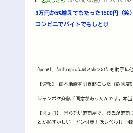
1:
名無しさん
2023/04/30(日) 11:33:13.19
3万円が5%増えてもたった1500円（笑
コンビニでバイトでもしとけ
OpenAI、Anthropicに続きMetaのAI
【速報】 熊本地震を引き起こした『危険度S
ジャンポケ斉藤「同意があったんです。本当
【えぇ!?】 回らない寿司屋で、彼氏が寿司
とか恥ずかしい！ドン引き！低レベル!! 