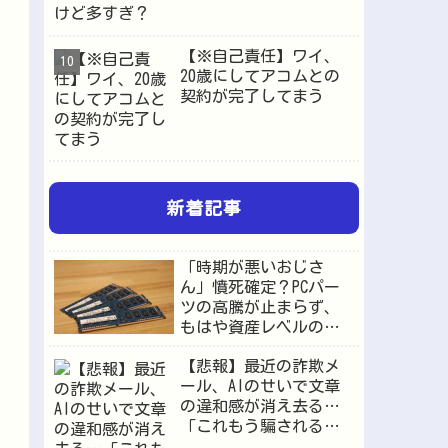
【※自己責任】ワイ、
20歳にしてアコムとの
契約が完了してまう
新着記事
「時期が悪いおじさ
ん」憤死確定？PCパー
ツの高騰が止まらず、
もはや資産レベルの価
格へ
【悲報】最近の詐欺メ
ール、AIのせいで文章
の違和感が消え去る…
「これもう騙されるや
ろ」