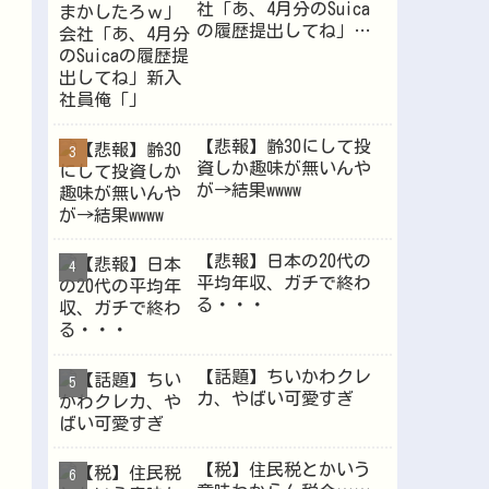
社「あ、4月分のSuica
Powered by livedoor 相互RSS
の履歴提出してね」新
入社員俺「」
【悲報】齢30にして投
資しか趣味が無いんや
が→結果wwww
【悲報】日本の20代の
平均年収、ガチで終わ
る・・・
【話題】ちいかわクレ
カ、やばい可愛すぎ
【税】住民税とかいう