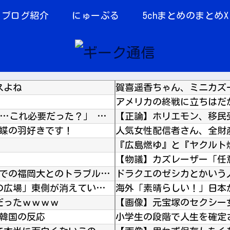
当ブログ紹介
にゅーぷる
5chまとめのまとめX
スよね
賀喜遥香ちゃん、ミニカズ
やる夫「催眠アプリを手に入れたんだけど……これ必要だった？」 第29話
 蝶の羽好きです！
ギラヴァンツ北九州が天皇杯福岡県予選決勝での福岡大とのトラブルを謝罪 退場のFW永井龍には...
ドラクエのゼシカとかいう
【オカルト】 赤い服の女で有名な梅田「泉の広場」東側が消えていた、遺品の手描き地図が語るの...
だったｗｗｗｗ
【画像】元宝塚のセクシー女
＝韓国の反応