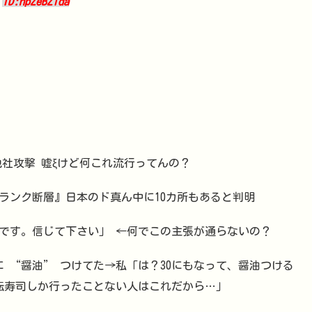
3
ID:hpZeBZlda
）
も勝手に他社攻撃 嘘ξけど何これ流行ってんの？
ランク断層』日本のド真ん中に10カ所もあると判明
です。信じて下さい」 ←何でこの主張が通らないの？
に “醤油” つけてた→私「は？30にもなって、醤油つける
回転寿司しか行ったことない人はこれだから…」