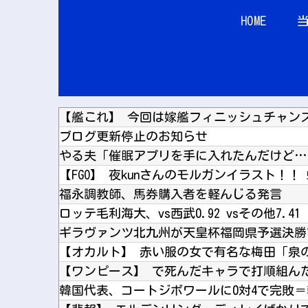
HOME
【艦これ】 今回は嫁艦フィニッシュチャン
ブログ更新停止のお知らせ
【FGO】 夜kunさんのモルガンイラスト！！
福永調教師、馬券購入者を軽んじる発言
ロッテ毛利海大、vs西武0.92 vsその他7.41
【ワンピース】 で死んだキャラで打順組ん
韓国代表、コートジボワールに0対4で完敗