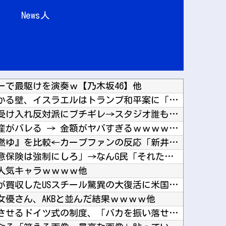
News人
ーで最駆けを演奏ｗ【乃木坂46】他
アメリカの終戦に立ちはだかる壁、イスラエルはトランプ和平案に「同意せず」！他
【正論】ホリエモン、移民受け入れ反対派にブチギレ→スタジオ誰も反論できず沈黙他
人気女性配信者さん、全財産がバレる → 金額がヤバすぎるｗｗｗｗｗｗ他
『広島燃ゆ』と『ヤクルト燃ゆ』を比較←カープファンの反応「新井監督2年目と似ている」他
【物議】カズレーザー「任意保険は強制にしろ」→なんG民「それただの金持ち理論」と反論ｗｗｗ...
人気キャラｗｗｗｗ他
海外「素晴らしい！」日本が買収したUSスチール驚異の大復活に米国人が大喜び他
優さん、AKBと並んだ結果ｗｗｗｗ他
小学生の段階で人生を確定させるドイツ式の制度、「バカを振い落せるから合理的だ」と自惚れてい...