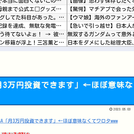
【悲報】 エルデンリング、ディレイばかりで本当に面白くないこのゲーム←賛同の声が多数…
【画像】 『俺ガイル』、ついにヒロインの母親まで公式エ□グッズが出てしまう
大学の時、クラスの大多数テストでカンニングしてた科目があった。で、カンニングしてない私が笑...
日産e-power、無給油で1980km走行しギネス記録を達成、無駄な発電や送電ロスなくE...
彼女が彼のご飯を作っていた。腹減った！もう待てないよぉ！ → 彼はこんな様子です…
無双するガンダムって意外
英国人「獲得してくれ」上田綺世、ブライトン移籍が浮上！三笘薫との日本代表ホットライン実現!...
【にじさんじ】 四季凪、VTuber昔話『竹取物語』を公開「発売元の会社が閉鎖している数十...
【ラブライブ！】みらぱラ
、まさかの裏話・・・
クホク！ホクホクゥ！」←
『これ描いて死ね』6話感
「月3万円投資できます」←ほぼ意味な
漫画ゲームアニメで史上最
Powered by livedoor 相互RSS
『BanG Dream! Ave M
2023.05.03