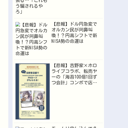
【悲報】ドル円急変で
オルカン民が阿鼻叫
喚！？円高シフトで新
NISA勢の命運は
【悲報】吉野家×ホロ
ライブコラボ、転売ヤ
ーの「海苔100個1回ず
つ会計」コンボで店員
が逝くｗｗｗ