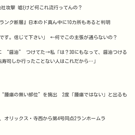
も勝手に他社攻撃 嘘ξけど何これ流行ってんの？
ランク断層』日本のド真ん中に10カ所もあると判明
です。信じて下さい」 ←何でこの主張が通らないの？
に “醤油” つけてた→私「は？30にもなって、醤油つける
回転寿司しか行ったことない人はこれだから…」
→“腫瘍の無い部位”を摘出 2度「腫瘍ではない」と出るも
、オリックス・寺西から第4号同点2ランホームラ