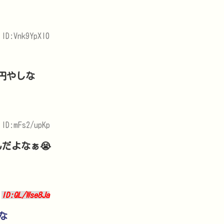
 ID:Vnk9YpXl0
円やしな
 ID:mFs2/upKp
だよなぁ😭
5
ID:QL/Wse8Ja
な