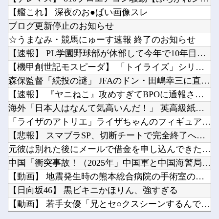
【Vtuber】 にじさんじライバーがリズム天国の配信しなくなったけど何かあったのか？「や...
【ウマ娘】このキャラが声優（まりんか）同じってマジ！？←「スズカさんみたいな演技の方がレア...
【艦これ】 深夜のお●ぱい画像スレ
【熊本地震】 発生後に居酒屋店内から温泉が吹き出す ← これ前触れじゃね？
モンスターハンターというゲームの魅力ってどんな部分だと思う？他
ブログ更新停止のお知らせ
中国「大洪水！」三峡ダム「決壊危機」台風13号「三峡直撃確定」日本「最も強い勢力で接近！（...
☆うまなみ・競馬にゅーす速報 終了のお知らせ
【にじ甲2026】そういや前から謎に思ってたんやがなんでマドロックなんてアナウンス入ってた...
【速報】 PL学園野球部が休部して今年で10年目、PL学園の...
【正論】ホリエモン、移民受け入れ反対派にブチギレ→スタジオ誰も反論できず沈黙他
【機甲創世記モスピーダ】 「トイライズ」シリーズ新作【明日予...
Powered by livedoor 相互RSS
ドラクエのゼシカとかいう人気キャラｗｗｗｗ他
森保監督「続投の謎」 JFAのドン・田嶋幸三に直撃 「目標達...
スマホって普及して20年くらい経つのに「落とすだけで割れる」問題いつまでもクリアできてない...
【速報】 『ヤニねこ』攻めすぎてBPOに通報される
海外「日本人はなんて気高いんだ！」 英高級紙も驚愕した極限の...
「ライザのアトリエ」ライザちゃんのフィギュア発売決定！イラス...
【悲報】 スマブラSP、切断チートで完全終了へ…
Powered by livedoor 相互RSS
元彼は別れた後にメールで借金を申し込んできたので、会ってその...
中国「衝突事故！（2025年」中国軍と中国海警局「フィリピン...
【動画】 地震発生時の熊本総合病院の手術室の様子が(((゜Д...
【日向坂46】 黒ビキニかほりん、強すぎる
【動画】 若手女優「兄とセ○クスシーンするんですか？分かりま...
【Vtuber】 にじさんじライバーがリズム天国の配信しなく...