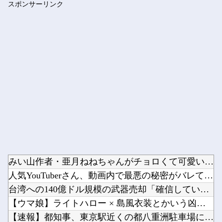
スポンサーリンク
【熊本地震】 発生後に居酒屋店内から温泉が吹き出す ← これ...
Powered by livedoor 相互RSS
みい山作者・亜月ねねちゃんがチョロくて可愛いwwwwwww ...
人気YouTuberさん、動画内で最悪の秘密がバレて終わる・...
台湾への140億ドル規模の武器売却「確信している」 …米共和...
【ウマ娘】ライトハロー × 島風衣装とかいう凶悪すぎる組み合...
【速報】都知事、東京駅近くの都八重洲駐車場に「巨大地下シェル...