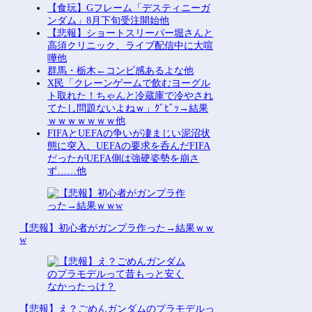
【食玩】Gフレーム「デスティニーガ
ンダム」8月下旬受注開始他
【悲報】ショートスリーパー堀さんと
高須クリニック、ライブ配信中に大喧
嘩他
群馬・栃木←コンビ感あるよな他
X民「クレーンゲームで飲むヨーグル
ト取れた！ちゃんと冷蔵庫で冷やされ
てたし問題ないよねｗ」ｸﾞﾋﾞｯ→結果
ｗｗｗｗｗｗｗ他
FIFAとUEFAの争いが凄まじい泥沼状
態に突入、UEFAの要求を呑んだFIFA
だったがUEFA側は強硬姿勢を崩さ
ず……他
【悲報】初心者がガンプラ作った→結果ｗｗ
w
【悲報】え？ごめんガンダムのプラモデルっ