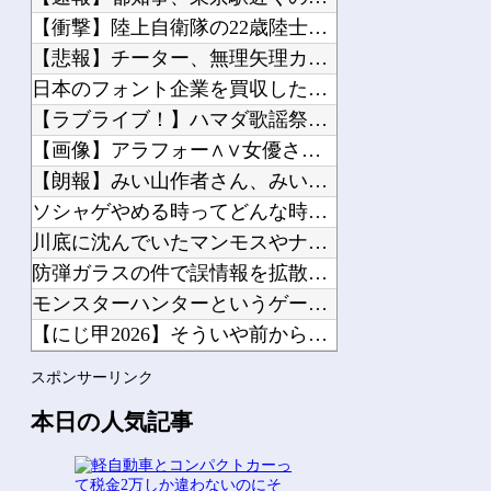
デブなのだがダイエットの極意を教えてほしい
【衝撃】陸上自衛隊の22歳陸士長、空き家で『とんでもない事』...
【悲報】チーター、無理矢理カメラを設置されてしょんぼり顔他
日本のフォント企業を買収した海外資本、「なんで自ら売上ゼロに...
【ラブライブ！】ハマダ歌謡祭に降幡愛さんが出演他
Powered by livedoor 相互RSS
【画像】アラフォー∧∨女優さん、顔もお○ぱいもドスケベすぎる...
【朗報】みい山作者さん、みいちゃんでチー牛なのではという疑惑...
ソシャゲやめる時ってどんな時？他
川底に沈んでいたマンモスやナチス軍艦など露出、熱波でドナウ川...
防弾ガラスの件で誤情報を拡散した左派、間違いを指摘されても頑...
モンスターハンターというゲームの魅力ってどんな部分だと思う？...
【にじ甲2026】そういや前から謎に思ってたんやがなんでマド...
ドラクエのゼシカとかいう人気キャラｗｗｗｗ他
スポンサーリンク
【にじさんじ】梢桃音、映画ちいかわ感想＆考察会＆平和的解決R...
本日の人気記事