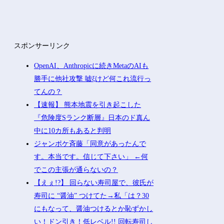
スポンサーリンク
OpenAI、Anthropicに続きMetaのAIも
勝手に他社攻撃 嘘ξけど何これ流行っ
てんの？
【速報】 熊本地震を引き起こした
『危険度Sランク断層』日本のド真ん
中に10カ所もあると判明
ジャンポケ斉藤「同意があったんで
す。本当です。信じて下さい」 ←何
でこの主張が通らないの？
【えぇ!?】 回らない寿司屋で、彼氏が
寿司に “醤油” つけてた→私「は？30
にもなって、醤油つけるとか恥ずかし
い！ドン引き！低レベル!! 回転寿司し