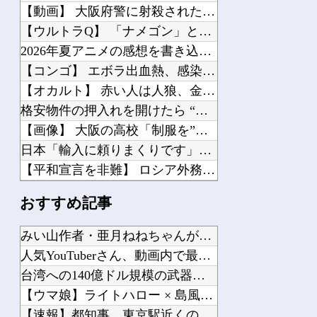
【動画】 大阪府警に射殺されたオッサン、めちゃめちゃ苦しそうに死ぬ
【ウルトラQ】 「ナメゴン」とかいうシリーズ初の宇宙怪獣
2026年夏アニメの感想を書き込むスレ
【コンゴ】 エボラ出血熱、感染3600人…過去最大の流行に
【オカルト】 赤い人は人狼、金持ちが仕掛ける「気づかせ遊び」の果てに待つものは…
格安物件の押入れを開けたら “とんでもないモノ” が出てきて絶叫した
【画像】 大阪の高校「制服を”これ”に変えたら志願者がめちゃくちゃ増えた」
日本「輸入に頼りまくりです」高市「円安ホクホク！ホクホクゥ！」←
【平和宣言を非難】 ロシア外務省報道官「広島市長は『偽りの呪文』繰り返している」
K-POPアイドルの約半数が3年後には姿を消す…損益分岐点突破は4％未満
おすすめ記事
【鹿児島】 突然右折し路面電車と衝突 乗っていた男女3人は車を放置しダッシュで逃...
KDDI、楽天への回線貸し出し終了へ 都市部で9月末に
みい山作者・亜月ねねちゃんがチョロくて可愛いwwwwwww ...
日産e-power、無給油で1980km走行しギネス記録を達成、無駄な発電や送電...
人気YouTuberさん、動画内で最悪の秘密がバレて終わる・...
「自転車のルール厳罰化！」← 正直なんの意味もなかった件ｗｗｗｗｗｗｗｗ
台湾への140億ドル規模の武器売却「確信している」 …米共和...
【悲報】 ワイ(33)、明日嫁(34)と妊活しないといけなくて辛い
【ウマ娘】ライトハロー × 島風衣装とかいう凶悪すぎる組み合...
好きな女の子から預かったHDDの中から、とんでもないモノを発見してしまった
【速報】都知事、東京駅近くの都八重洲駐車場に「巨大地下シェル...