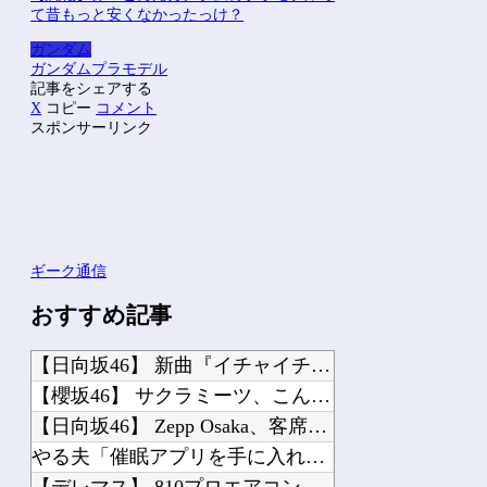
て昔もっと安くなかったっけ？
ガンダム
ガンダム
プラモデル
記事をシェアする
X
コピー
コメント
スポンサーリンク
ギーク通信
おすすめ記事
【日向坂46】 新曲『イチャイチャ虫』←センターは・・・【18thシングル】
【櫻坂46】 サクラミーツ、こんなぎ加入である変化が...【公開収録レポ】
【日向坂46】 Zepp Osaka、客席が想像以上にヤバい…
やる夫「催眠アプリを手に入れたんだけど……これ必要だった？」 第29話
【デレマス】 810プロエアコン騒動【ぷちかれシリーズ】