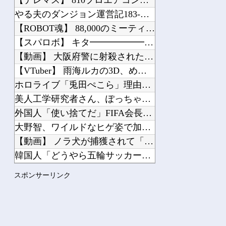
やる夫のダンジョン運営記183-雑談所ネタ118 懺悔小ネタ「創刻のファイアホイ...
【ROBOT魂】 88,000のミーティアが二次も即完売なの大人気すぎる…
【スパロボ】 キタ━━━━━━(゜∀゜)━━━━━━ !!!!!
【動画】 大阪府警に射殺されたオッサン、めちゃめちゃ苦しそうに死ぬ
【VTuber】 雨海ルカの3D、めっちゃデカいし揺れもすごい
ホロライブ「兎田ぺこら」理由は忙しいから中止あり得た「ホロ夏アモアス」野うさぎか...
美人工学研究者さん、ぽっちゃりボディが限界突破してしまう
外国人「使い捨てだ」FIFA会長、辞任危機でトランプ政権に泣き付くも無視されて海...
大野智、ワイルドなヒゲ姿で加藤シゲアキのインスタに降臨！本人以外のSNSでは初？...
【動画】 ノラ犬が捕獲されて「最悪の結末」が脳裏をよぎり鳴き叫ぶ様子…!!
韓国人「どうやら五輪サッカー日韓戦でも審判の接待があった模様…」→「メダル剥奪な...
【ガチ動画】 好きな女の子がDQNに居酒屋のトイレに連れてかれた… ⇒ やっぱり...
スポンサーリンク
韓国人「米国が円買い介入・・・米国と日本が円安阻止へ連携」→「日本にはめっちゃ気...
海外「日本人はなんて気高いんだ！」 英高級紙も驚愕した極限の中の日本人の姿に世界...
【悲報】 国土交通省さん気が狂ってしまうｗｗｗｗｗｗ
ラーメン屋にて。店員「30分ほどお待ちいただく事になります」友人「あ、じゃあいい...