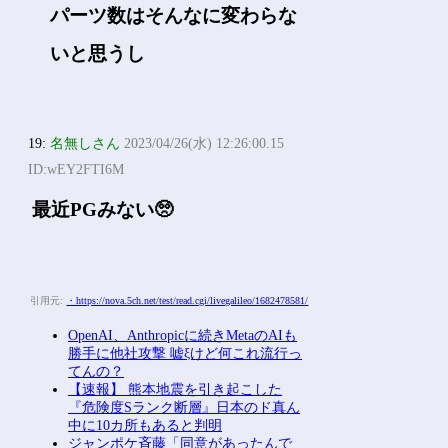
パーツ数はそんなに変わらな
いと思うし
19:
名無しさん
2023/04/26(水) 12:26:00.15
ID:wEY2FTI6M
最近PGみない🥺
引用元:
・https://nova.5ch.net/test/read.cgi/livegalileo/1682478581/
OpenAI、Anthropicに続きMetaのAIも
勝手に他社攻撃 嘘ξけど何これ流行っ
てんの？
【速報】 熊本地震を引き起こした
『危険度Sランク断層』日本のド真ん
中に10カ所もあると判明
ジャンポケ斉藤「同意があったんで