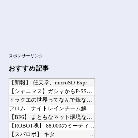
Powered by livedoor 相互RSS
スポンサーリンク
おすすめ記事
【朗報】 任天堂、microSD Expressを普及させてしまう…
【シャニマス】ガシャからP-SSR黛冬優子、S-SSR有栖川夏葉が登場！イベント...
ドラクエの世界ってなんで銃ないの？
フロム「ナイトレインチーム解散してターニッシュエディション完成させました」←これ...
【BF6】 まともなネット環境ならPing一桁とか言ってる奴たまにいるけどマヌケ...
【ROBOT魂】 88,000のミーティアが二次も即完売なの大人気すぎる…
【スパロボ】 キタ━━━━━━(゜∀゜)━━━━━━ !!!!!