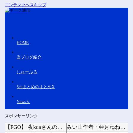
コンテンツへスキップ
HOME
当ブログ紹介
にゅーぷる
5chまとめのまとめX
News人
スポンサーリンク
【FGO】 夜kunさんのモルガンイラスト！！ 蝶の羽好きです！
みい山作者・亜月ねねちゃんがチョロくて可愛いwwwwwww （※画像あり）他