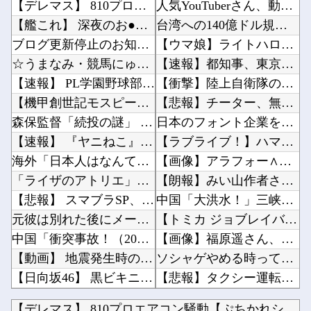
【デレマス】 810プロエアコン騒動【ぷちかれシリーズ】
人気YouTuberさん、動画内で最悪の秘密がバレて終わる・・・他
【艦これ】 深夜のお●ぱい画像スレ
台湾への140億ドル規模の武器売却「確信している」 …米共和党重鎮、マコール議員が表明！他
ブログ更新停止のお知らせ
【ウマ娘】ライトハロー × 島風衣装とかいう凶悪すぎる組み合わせｗｗｗ「大変なことに…」他
☆うまなみ・競馬にゅーす速報 終了のお知らせ
【速報】都知事、東京駅近くの都八重洲駐車場に「巨大地下シェルター」整備を正式表明他
【速報】 PL学園野球部が休部して今年で10年目、PL学園の全生徒数は35人
【衝撃】陸上自衛隊の22歳陸士長、空き家で『とんでもない事』をしてしまう！！！！！他
【機甲創世記モスピーダ】 「トイライズ」シリーズ新作【明日予約開始】
【悲報】チーター、無理矢理カメラを設置されてしょんぼり顔他
森保監督「続投の謎」 JFAのドン・田嶋幸三に直撃 「目標達成できなかったからと言って消す...
日本のフォント企業を買収した海外資本、「なんで自ら売上ゼロにするようなことするの」とドン引...
【速報】 『ヤニねこ』攻めすぎてBPOに通報される
【ラブライブ！】ハマダ歌謡祭に降幡愛さんが出演他
海外「日本人はなんて気高いんだ！」 英高級紙も驚愕した極限の中の日本人の姿に世界が衝撃
【画像】アラフォー∧∨女優さん、顔もお○ぱいもドスケベすぎるwwwwww他
「ライザのアトリエ」ライザちゃんのフィギュア発売決定！イラストそのままの超クオリティ！？太...
【朗報】みい山作者さん、みいちゃんでチー牛なのではという疑惑が生まれるｗｗｗｗｗｗｗｗｗｗ...
【悲報】 スマブラSP、切断チートで完全終了へ…
中国「大洪水！」三峡ダム「9門開放！（全力放流」中国都市「三峡沿線の道路水没」中国政府「高...
元彼は別れた後にメールで借金を申し込んできたので、会ってその場で消費者金融へ連れて行った…
【トミカ ジョブレイバー】「ライジングポリスブレイバーZERO デカライドアーマー 黒バイ...
中国「衝突事故！（2025年」中国軍と中国海警局「フィリピン船の追跡中に衝突！（8/11」...
【画像】福原遥さん、意外とあるｗ他
【動画】 地震発生時の熊本総合病院の手術室の様子が(((゜Д゜)))
ソシャゲやめる時ってどんな時？他
【日向坂46】 黒ビキニかほりん、強すぎる
【悲報】タクシー運転手、儲かりまくることが判明ｗｗｗｗｗｗｗｗ他
【動画】 若手女優「兄とセ○クスシーンするんですか？分かりました…」
乃木坂の10月生まれってこんないるんだな！！！【乃木坂46】他
【デレマス】 810プロエアコン騒動【ぷちかれシリーズ】