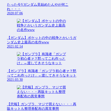
たった今Vガンダム見始めたんやが何こ
れ・・・
2020.07.06
【ガンダム】ポケットの中の戦争とかいうガ
ンダム史上最高の名作www
2021.02.14
【ガンプラ】有識者「ガンプラ初心者ァ？黙
ってこれ作っとけ」←渡してきそうなキット
2021.03.30
【悲報】ガンプラ、マジで買えない・・・再
販キットも整理券配布の異常事態