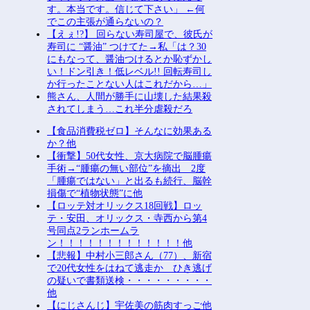
す。本当です。信じて下さい」 ←何
でこの主張が通らないの？
【えぇ!?】 回らない寿司屋で、彼氏が
寿司に “醤油” つけてた→私「は？30
にもなって、醤油つけるとか恥ずかし
い！ドン引き！低レベル!! 回転寿司し
か行ったことない人はこれだから…」
熊さん、人間が勝手に山壊した結果殺
されてしまう…これ半分虐殺だろ
【食品消費税ゼロ】そんなに効果ある
か？他
【衝撃】50代女性、京大病院で脳腫瘍
手術→“腫瘍の無い部位”を摘出 2度
「腫瘍ではない」と出るも続行、脳幹
損傷で“植物状態”に他
【ロッテ対オリックス18回戦】ロッ
テ・安田、オリックス・寺西から第4
号同点2ランホームラ
ン！！！！！！！！！！！！！他
【悲報】中村小三郎さん（77）、新宿
で20代女性をはねて逃走か ひき逃げ
の疑いで書類送検・・・・・・・・・
他
【にじさんじ】宇佐美の筋肉すっご他