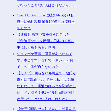
か行ったことない人はこれだから…」
OpenAI、Anthropicに続きMetaのAIも
勝手に他社攻撃 嘘ξけど何これ流行っ
てんの？
【速報】 熊本地震を引き起こした
『危険度Sランク断層』日本のド真ん
中に10カ所もあると判明
ジャンポケ斉藤「同意があったんで
す。本当です。信じて下さい」 ←何
でこの主張が通らないの？
【えぇ!?】 回らない寿司屋で、彼氏が
寿司に “醤油” つけてた→私「は？30
にもなって、醤油つけるとか恥ずかし
い！ドン引き！低レベル!! 回転寿司し
か行ったことない人はこれだから…」
【食品消費税ゼロ】そんなに効果ある