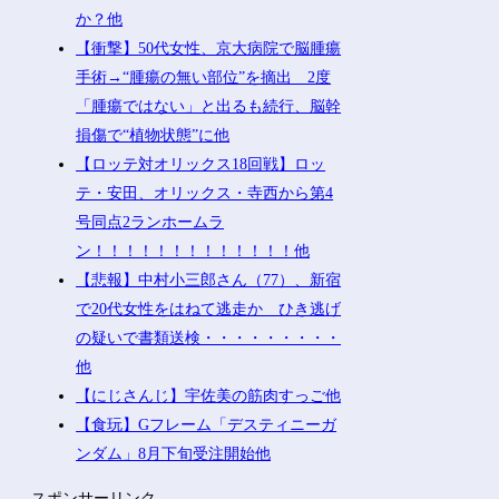
か？他
【衝撃】50代女性、京大病院で脳腫瘍
手術→“腫瘍の無い部位”を摘出 2度
「腫瘍ではない」と出るも続行、脳幹
損傷で“植物状態”に他
【ロッテ対オリックス18回戦】ロッ
テ・安田、オリックス・寺西から第4
号同点2ランホームラ
ン！！！！！！！！！！！！！他
【悲報】中村小三郎さん（77）、新宿
で20代女性をはねて逃走か ひき逃げ
の疑いで書類送検・・・・・・・・・
他
【にじさんじ】宇佐美の筋肉すっご他
【食玩】Gフレーム「デスティニーガ
ンダム」8月下旬受注開始他
スポンサーリンク