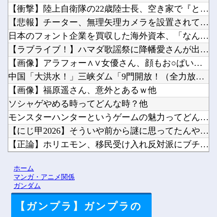
【衝撃】陸上自衛隊の22歳陸士長、空き家で『とんでもない事』...
【悲報】チーター、無理矢理カメラを設置されてしょんぼり顔他
日本のフォント企業を買収した海外資本、「なんで自ら売上ゼロに...
【ラブライブ！】ハマダ歌謡祭に降幡愛さんが出演他
【画像】アラフォー∧∨女優さん、顔もお○ぱいもドスケベすぎる...
中国「大洪水！」三峡ダム「9門開放！（全力放流」中国都市「三...
【画像】福原遥さん、意外とあるｗ他
ソシャゲやめる時ってどんな時？他
モンスターハンターというゲームの魅力ってどんな部分だと思う？...
【にじ甲2026】そういや前から謎に思ってたんやがなんでマド...
【正論】ホリエモン、移民受け入れ反対派にブチギレ→スタジオ誰...
ドラクエのゼシカとかいう人気キャラｗｗｗｗ他
ホーム
【にじさんじ】梢桃音、映画ちいかわ感想＆考察会＆平和的解決R...
マンガ・アニメ関係
ガンダム
【ガンプラ】ガンプラの