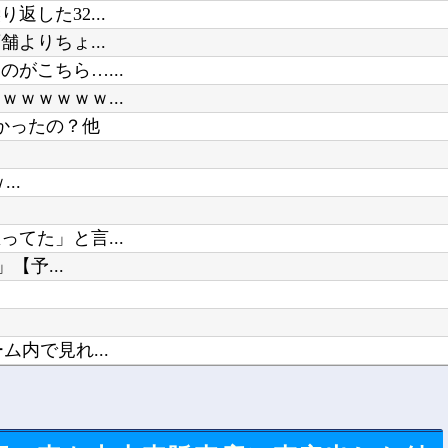
した32...
よりちょ...
がこちら…...
ｗｗｗｗｗ...
かったの？他
..
てた」と言...
【予...
内で見れ...
葬墓ばかり他