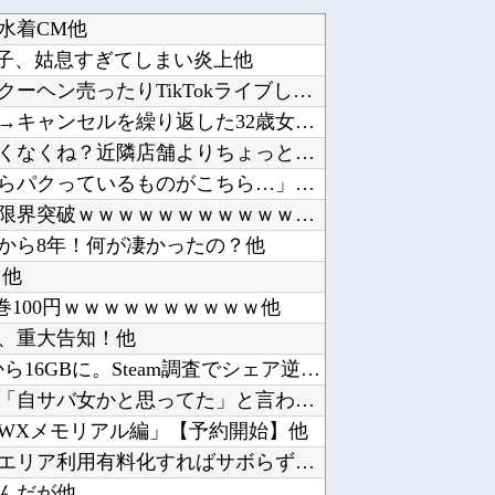
水着CM他
の息子、姑息すぎてしまい炎上他
ジャンポケ斉藤の被害女性「バウムクーヘン売ったりTikTokライブしててムカついたから示談...
【衝撃】ジャンプストアで大量注文→キャンセルを繰り返した32歳女を逮捕 238アカウント、...
パチンコ屋の経営なんてそんな難しくなくね？近隣店舗よりちょっと多めに出しておけば勝手に客...
韓国人「現在、日本が密かに韓国からパクっているものがこちら…」→「これは言い訳できないｗｗ...
東京ヤクルトスワローズ月別勝率、限界突破ｗｗｗｗｗｗｗｗｗｗｗｗｗｗｗｗｗｗｗｗｗｗｗｗｗ...
から8年！何が凄かったの？他
・他
全巻100円ｗｗｗｗｗｗｗｗｗｗ他
式、重大告知！他
ゲーミングPCの主流はVRAM 8GBから16GBに。Steam調査でシェア逆転他
悪口回避＆一人好きの私、同僚から「自サバ女かと思ってた」と言われモヤモヤ…「全然違った～」...
 GWXメモリアル編」【予約開始】他
【有能】政府「トラックはサービスエリア利用有料化すればサボらず走るし流問題解決じゃね？」他
んだが他