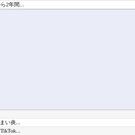
2年間...
..
い炎...
ok...