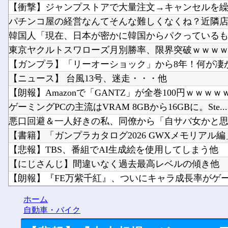
【衝撃】ジャンプストアで大量注文→キャンセルを繰り返
パチンコ屋の経営なんてそんな難しくなくね？近隣店舗
韓国人「現在、日本が密かに韓国からパクっているもの
東京ヤクルトスワローズ月別勝率、限界突破ｗｗｗｗｗ
【ガンプラ】「リーオーショック」から8年！何が凄
【ニュース】 台風13号、迷走・・・他
【朗報】Amazonで「GANTZ」が全巻100円ｗｗｗｗｗ.
ゲーミングPCの主流はVRAM 8GBから16GBに。Ste...
悪口回避＆一人好きの私、同僚から「自サバ女かと思っ
【書籍】「ガンプラカタログ2026 GWXメモリアル編」
【悲報】TBS、番組でAI生成絵を使用してしまう他
【にじさんじ】間違いなく過去最高レベルの傾き他
【朗報】『FE万紫千紅』、ついにキャラ成長率がゲーム
まだ墓石があるだけマシと見るべきか。今はもう合
ホーム
「ドカ食いダイスキ！もちづきさん」TVアニメ化他
自動車・バイク