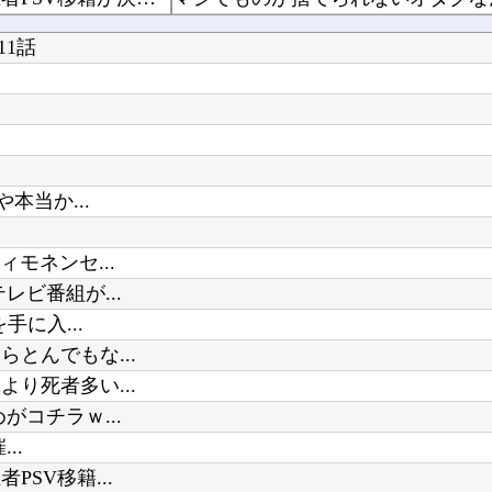
【食料品消費税減税】 政府が基本方針決定 来年4月から2年間1％に8月5日
【悲報】TBS、番組でAI生成絵を
1話
【にじさんじ】間違いなく過去最高
【朗報】 フロム新作Duskbloods、ネットワークテストキタ━━━━(゜∀゜)━━━━...
本当か...
Powered by livedoor 相互RSS
まだ墓石があるだけマシと見るべき
「ドカ食いダイスキ！もちづきさん
モネンセ...
ビ番組が...
に入...
とんでもな...
り死者多い...
コチラｗ...
..
SV移籍...