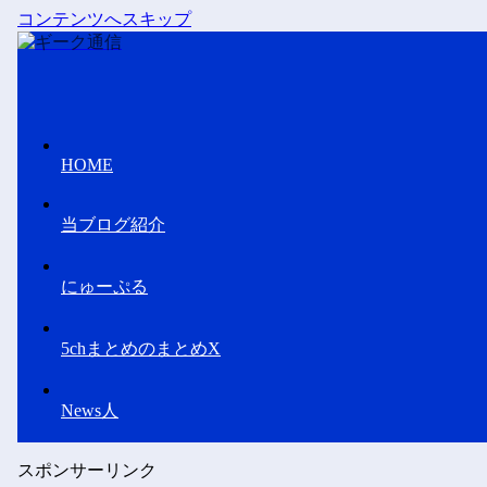
コンテンツへスキップ
HOME
当ブログ紹介
にゅーぷる
5chまとめのまとめX
News人
スポンサーリンク