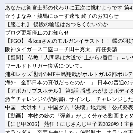
あなたは衛宮士郎の代わりに五次に挑むようです 第41
☆うまなみ・競馬にゅーす速報 終了のお知らせ
【艦これ】 後段の輸送はおつらくないのか
ブログ更新停止のお知らせ
【FGO】 夜kunさんのモルガンイラスト！！ 蝶の羽
阪神タイガース三塁コーチ田中秀太、辞任要請
【疑問】 仏教「人間界は六道で“上から2番目”」←
ワールドトリガー復活について。
【アポカリプスホテル】 第5話 感想 わがままボディ