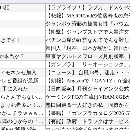
1話
【ラブライブ！】ラブカ、ドスケベ
【悲報】MAJOR2ndの佐藤寿也
好きです！
いや本当か？
【ガンプラ】「リーオーショック」
浦和レッズ退団のMF中島翔哉がポルトガル2部ポルティモネンセ加入決定 4年ぶりの古巣復帰に
【ニュース】 台風13号、迷走・・
海外「全部日本の真似だったのか…」 日本の普通のテレビ番組が最新SNSの数十年先を行ってい...
【朗報】Amazonで「GANTZ」が
を手に入れた
【日向坂46】月刊ジャイアンツ公
激辛チャレンジの契約書にサインし、チャレンジしたらとんでもない事態になった。救急車運ばれ胃...
中国「大洪水！」中国ダム「決壊」地元民「公式発表より死者多い！」中国政府「住民拘束！（安否...
【動画】 本物の銃の『弾道』がよく分かる動画まとめがコチラｗｗｗ！！
【書籍】「ガンプラカタログ2026
【にじ甲2026】 熱狂！にじさんじ甲子園2026#9！主催陣の心からの「助かる〜〜〜」草
オランダ人「至宝を手にした」佐野航大、オランダ王者PSV移籍が決定的に！口頭合意報道で現地...
マジでものが捨てられないオタクな