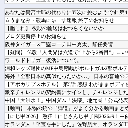
あなたは衛宮士郎の代わりに五次に挑むようです 第41
櫻坂46、推しが全員これだとガチでキツい説
☆うまなみ・競馬にゅーす速報 終了のお知らせ
【艦これ】 後段の輸送はおつらくないのか
ブログ更新停止のお知らせ
阪神タイガース三塁コーチ田中秀太、辞任要請
【疑問】 仏教「人間界は六道で“上から2番目”」←いや
ワールドトリガー復活について。
浦和レッズ退団のMF中島翔哉がポルトガル2部ポルティ
海外「全部日本の真似だったのか…」 日本の普通のテレ
【アポカリプスホテル】 第5話 感想 わがままボディを手
激辛チャレンジの契約書にサインし、チャレンジしたら
中国「大洪水！」中国ダム「決壊」地元民「公式発表よ
【動画】 本物の銃の『弾道』がよく分かる動画まとめが
【にじ甲2026】 熱狂！にじさんじ甲子園2026#9！主催.
オランダ人「至宝を手にした」佐野航大、オランダ王者P