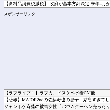
【食料品消費税減税】 政府が基本方針決定 来年4月から
櫻坂46、推しが全員これだとガチでキツい説
スポンサーリンク
【朗報】 フロム新作Duskbloods、ネットワークテスト.
【ラブライブ！】ラブカ、ドスケベ水着CM他
【悲報】MAJOR2ndの佐藤寿也の息子、姑息すぎてしま
ジャンポケ斉藤の被害女性「バウムクーヘン売ったりTikT