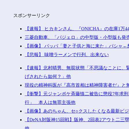
スポンサーリンク
【速報】 ヒカキンさん、『ONICHA』の在庫1万4
三菱自動車、「パジェロ」の中型版・小型版も発
【画像】 パッパ「妻と子供と海に来た」パシャ←想
【悲報】 味噌ラーメンで行列、出来ない
【速報】北村晴男、無双状態「不思議なことに、
げされたら如何？」他
現役の精神科医が『高市首相は精神障害者だ』と
【衝撃】元ジャンポケ斉藤慎二被告に懲役7年求刑
行」 本人は無罪主張他
【画像】あのちゃん、セ○クスしたくなる最新ビ
【DeNA対阪神15回戦】阪神、2回表2アウト二
他