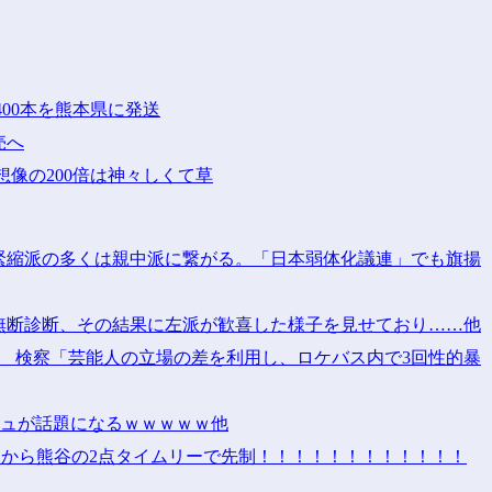
400本を熊本県に発送
売へ
像の200倍は神々しくて草
緊縮派の多くは親中派に繋がる。「日本弱体化議連」でも旗揚
無断診断、その結果に左派が歓喜した様子を見せており……他
 検察「芸能人の立場の差を利用し、ロケバス内で3回性的暴
ジュが話題になるｗｗｗｗｗ他
三塁から熊谷の2点タイムリーで先制！！！！！！！！！！！！