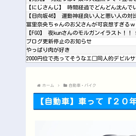
【にじさんじ】 時間経過でどんどん沈んでいく
【日向坂46】 運動神経良い人と悪い人の対
冨里奈央ちゃんのお父さんが可哀想すぎるｗ
【FGO】 夜kunさんのモルガンイラスト！！
ブログ更新停止のお知らせ
やっぱり肉が好き
2000円位で売ってそうなエ□同人的デビルサ
【艦これ】 E4-5の削りって水上と機動ど
韓国サッカー協会、外国人審判を性接待で買
ホーム
自動車・バイク
【自動車】車って『２０