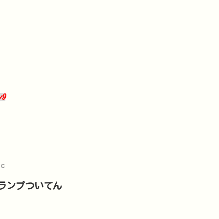
y9
ic
ランプついてん