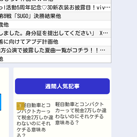
【Vtuber】けもみみりふれっ!活動5周年記念♡3D新衣装お披露目！viviONとけもり...
第8戦「SUGO」決勝結果他
歳他
Amazon「注文をキャンセルしました。身分証を提出してください」 X民「は？怪しすぎんだ...
』改善に向けてアプデ計画他
｢真夏の全国ツアー2026｣ 地方公演で披露した夏曲一覧がコチラ！！！【乃木坂46】他
他
すぐ簡単に銃を撃ってしまうようになる他
は別の大問題が判明してしまう…他
【悲報】韓国人「2002年のワールドカップで韓国が4強になれたのって買収したからじゃないの...
週間人気記事
広の”素顔”を暴露他
【画像】へずま議員、被災地でめちゃくちゃ働いて老人たちを笑顔にしてしまうwwwwwwwww...
軽自動車とコンパクト
【群馬】デカいNinja乗りさん、後方確認しない軽四に当てられてしまう。他
カーって税金2万しか違
わないのにそれケチる
「僕のヒーローアカデミア」とかいう常にわいのツボより一歩ズレたところを押し続けてくる作品ｗ...
意味ある？
マッサージを受けただけで叩かれてしまう他