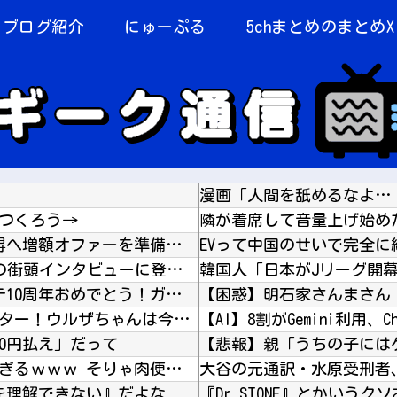
当ブログ紹介
にゅーぷる
5chまとめのまとめX
漫画「人間を舐めるなよ…
つくろう→
隣が着席して音量上げ始め
海外「なんだって？！」PSGが鈴木彩艶の獲得へ増額オファーを準備していることに海外大騒ぎ！...
EVって中国のせいで完全に
海外「日本がキラキラして見える…」 日本の街頭インタビューに登場した女子高生4人組がエモす...
【祝】 シンデレラガールズ13周年！デレステ10周年おめでとう！ガチャ更新SSR八神マキノ...
アリスソフト「ランス10」ゲーム画面公開キター！ウルザちゃんは今回も美しい…。前作で助けた...
【AI】8割がGemini利用、C
0円払え」だって
【動画】 ”別れさせ屋” のセ○クス、凄すぎるｗｗｗ そりゃ肉便器に堕ちるわｗｗｗ
を理解できない』だよな
『Dr.STONE』とかいう