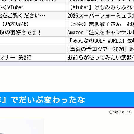
VTuber
比をご覧ください…
2026スーパーフォーミュラ
【乃木坂46】
【速報】黒柳徹子さん 93
 蝶の羽好きです！
『みんなのGOLF WORLD
マナー 第2話
お前らが使ってみたい武器
っちでやったでち？
【悲報】日本の警察さん、
DeNA・レイノルズ、球審：福家のボール判定にフリーズ…カメラ、ズームアップ
小学館、「マンガワン」と
収していた事が判明
元いいとも青年隊、中居正
年』でだいぶ変わったな
2023.05.12
Powered by livedoor 相互RSS
【悲報】高市首相、もはや