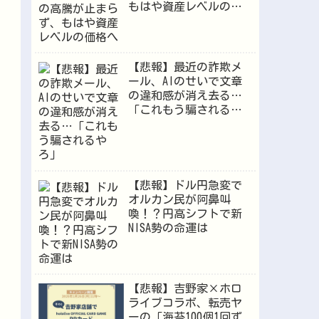
もはや資産レベルの価
格へ
【悲報】最近の詐欺メ
ール、AIのせいで文章
の違和感が消え去る…
「これもう騙されるや
ろ」
【悲報】ドル円急変で
オルカン民が阿鼻叫
喚！？円高シフトで新
NISA勢の命運は
【悲報】吉野家×ホロ
ライブコラボ、転売ヤ
ーの「海苔100個1回ず