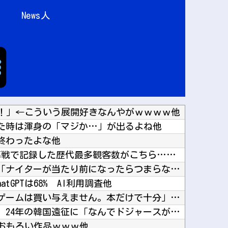
News人
！」←こういう展開好きなんやがｗｗｗｗ他
た時は渾身の「マジか…」が出るよね他
終わったよな他
韓国人「日本がJリーグ開幕戦で記録した歴代最多観客数がこちら…」→「Kリーグとは次元が違う...
【困惑】明石家さんまさん「ナイターが当たり前になったらつまらないんですよ、我々は」ｗｗｗｗ...
hatGPTは68% AI利用調査他
【悲報】親「うちの子にはゲームは買い与えません。本だけで十分」→結果他
大谷の元通訳・水原受刑者、24年の韓国遠征に「なんでドジャースが韓国に？」「日本なら分かる...
クソおもろい作品ｗｗｗ他