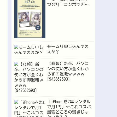
つ会計」コンボで店員
が逝くｗｗｗ
モームリ申し込んでえ
えか？
【悲報】新卒、パソコ
ンの使い方が全くわか
らず即退職ｗｗｗｗ
[943862693]
「iPhoneを2年レンタル
で月1円」←これコスパ
最強どころの騒ぎじゃ