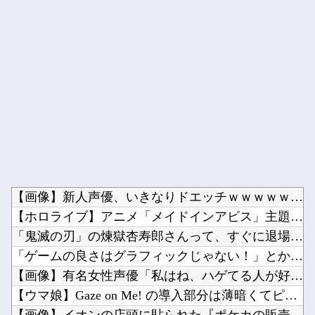
Powered by livedoor 相互RSS
【画像】新人声優、いきなりドエッチｗｗｗｗｗｗｗｗｗ他
【ホロライブ】アニメ「メイドインアビス」主題歌決定！「Cha...
「鬼滅の刃」の煉獄杏寿郎さんって、すぐに退場したのに何で人気...
「ゲームの良さはグラフィックじゃない！」とか言ってる奴ってグ...
【画像】有名女性声優「私はね、ハゲてる人が好きなの」他
【ウマ娘】Gaze on Me! の導入部分は薄暗くてピンク...