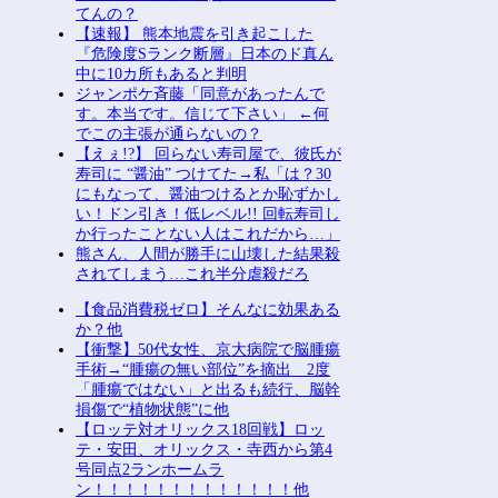
てんの？
【速報】 熊本地震を引き起こした
『危険度Sランク断層』日本のド真ん
中に10カ所もあると判明
ジャンポケ斉藤「同意があったんで
す。本当です。信じて下さい」 ←何
でこの主張が通らないの？
【えぇ!?】 回らない寿司屋で、彼氏が
寿司に “醤油” つけてた→私「は？30
にもなって、醤油つけるとか恥ずかし
い！ドン引き！低レベル!! 回転寿司し
か行ったことない人はこれだから…」
熊さん、人間が勝手に山壊した結果殺
されてしまう…これ半分虐殺だろ
【食品消費税ゼロ】そんなに効果ある
か？他
【衝撃】50代女性、京大病院で脳腫瘍
手術→“腫瘍の無い部位”を摘出 2度
「腫瘍ではない」と出るも続行、脳幹
損傷で“植物状態”に他
【ロッテ対オリックス18回戦】ロッ
テ・安田、オリックス・寺西から第4
号同点2ランホームラ
ン！！！！！！！！！！！！！他