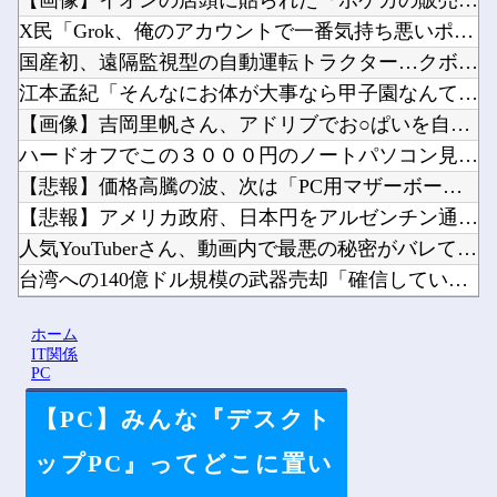
【画像】イオンの店頭に貼られた『ポケカの販売案内』が強気すぎ...
X民「Grok、俺のアカウントで一番気持ち悪いポストを教えて...
国産初、遠隔監視型の自動運転トラクター…クボタが来春に発売！...
江本孟紀「そんなにお体が大事なら甲子園なんてやめちゃえばいい...
【画像】吉岡里帆さん、アドリブでお○ぱいを自ら触らせてしまう...
ハードオフでこの３０００円のノートパソコン見つけたんだけどど...
【悲報】価格高騰の波、次は「PC用マザーボード」か他
【悲報】アメリカ政府、日本円をアルゼンチン通貨危機と同列扱い...
人気YouTuberさん、動画内で最悪の秘密がバレて終わる・...
台湾への140億ドル規模の武器売却「確信している」 …米共和...
【悲報】チーター、無理矢理カメラを設置されてしょんぼり顔他
ホーム
【にじ甲2026】そういや前から謎に思ってたんやがなんでマド...
IT関係
PC
【PC】みんな『デスクト
Powered by livedoor 相互RSS
ップPC』ってどこに置い