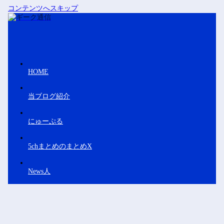
コンテンツへスキップ
HOME
当ブログ紹介
にゅーぷる
5chまとめのまとめX
News人