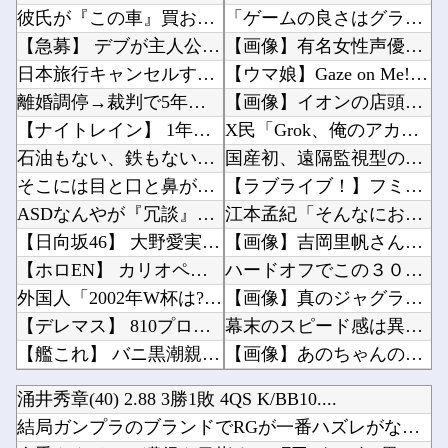
彼氏が『この車』買おうとして私とケンカになってるんだけどｗｗｗｗｗｗ
「ゲームの良さはグラフィックじゃない！」とか言ってる奴ってグラセフ6やりたくないの？他
【急募】 デブが主人公のゲームにありがちな事
【画像】有名女性声優「私はね、ハゲてる人が好きなの」他
日本旅行キャンセルすべきか…1万年ぶり史上最大級の火山の兆し＝韓国の反応
【ウマ娘】Gaze on Me! の導入部分は薄暗くてピンクなエッ●っぽい雰囲気だから何で...
離婚調停→裁判で5年、結局離婚成立したものの 別居期間中の生活費で1000万近くむしりとら...
【画像】イオンの店頭に貼られた『ポケカの販売案内』が強気すぎると話題にｗｗｗｗ他
【ナイトレイン】 1年やって深度2の雑魚ニキが発見される
X民「Grok、俺のアカウントで一番気持ち悪いポストを教えて」→超火力の回答に完全敗北する...
石油もない、鉄もない、国土の7割は山…それでも日本が世界屈指の経済大国になれた「勤勉さ」以...
国産初、遠隔監視型の自動運転トラクター…クボタが来春に発売！他
そこには目と口と鼻があった。これはキメラですか？ → 謎の生物はこちらです…
【ラブライブ！】フミコって可愛くね？他
ASDなんやが『冗談』とか『社交辞令』がマジでわからなくて怖い
江本孟紀「そんなにお体が大事なら甲子園なんてやめちゃえばいい」他
【日向坂46】 大野愛実、暴露される...
【画像】吉岡里帆さん、アドリブでお○ぱいを自ら触らせてしまうｗｗｗｗｗｗｗ他
【ホロEN】 カリオペ、劇場版『メイドインアビス』第一部の主題歌を担当！『アニソン歌手とし...
ハードオフでこの３０００円のノートパソコン見つけたんだけどどうですか？他
外国人「2002年W杯は?」韓国サッカーに衝撃的不祥事！W杯予選でレフリーへの性的接待発覚...
【画像】真のジャグラー演者さんの姿がカッコいいｗｗｗｗｗ他
【デレマス】 810プロエアコン騒動【ぷちかれシリーズ】
幕末のスピード感は異常他
【艦これ】 バニ黒潮親潮 他
【画像】あのちゃんの後ろ姿、「デカい」「いや普通」で大論争ｗｗｗｗ他
☆うまなみ・競馬にゅーす速報 終了のお知らせ
【悲報】価格高騰の波、次は「PC用マザーボード」か他
涌井秀章(40) 2.88 3勝1敗 4QS K/BB10....
【FGO】 おかかさんのジャージ式イラスト！！ 赤いジャージが似合ってます！
【悲報】アメリカ政府、日本円をアルゼンチン通貨危機と同列扱いへ・・・他
結局ガンプラのブランドでRGが一番ハズレがないよね？
ブログ更新停止のお知らせ
人気YouTuberさん、動画内で最悪の秘密がバレて終わる・・・他