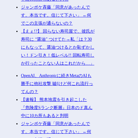
ジャンポケ斉藤「同意があったんで
す。本当です。信じて下さい」 ←何
でこの主張が通らないの？
【えぇ!?】 回らない寿司屋で、彼氏が
寿司に “醤油” つけてた→私「は？30
にもなって、醤油つけるとか恥ずかし
い！ドン引き！低レベル!! 回転寿司し
か行ったことない人はこれだから…」
OpenAI、Anthropicに続きMetaのAIも
勝手に他社攻撃 嘘ξけど何これ流行っ
てんの？
【速報】 熊本地震を引き起こした
『危険度Sランク断層』日本のド真ん
中に10カ所もあると判明
ジャンポケ斉藤「同意があったんで
す。本当です。信じて下さい」 ←何