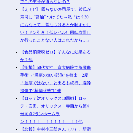
でこの主張が通らないの？
【えぇ!?】 回らない寿司屋で、彼氏が
寿司に “醤油” つけてた→私「は？30
にもなって、醤油つけるとか恥ずかし
い！ドン引き！低レベル!! 回転寿司し
か行ったことない人はこれだから…」
【食品消費税ゼロ】そんなに効果ある
か？他
【衝撃】50代女性、京大病院で脳腫瘍
手術→“腫瘍の無い部位”を摘出 2度
「腫瘍ではない」と出るも続行、脳幹
損傷で“植物状態”に他
【ロッテ対オリックス18回戦】ロッ
テ・安田、オリックス・寺西から第4
号同点2ランホームラ
ン！！！！！！！！！！！！！他
【悲報】中村小三郎さん（77）、新宿