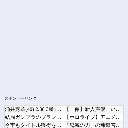
スポンサーリンク
涌井秀章(40) 2.88 3勝1敗 4QS K/BB10.00
【画像】新人声優、いきなりドエッチｗｗｗｗｗｗｗｗｗ他
結局ガンプラのブランドでRGが一番ハズレがないよね？
【ホロライブ】アニメ「メイドインアビス」主題歌決定！「Chain of the Abyss...
今季もタイトル獲得を目指すFC町田ゼルビア黒田剛監督が抱負を語る
「鬼滅の刃」の煉獄杏寿郎さんって、すぐに退場したのに何で人気あるの？？他