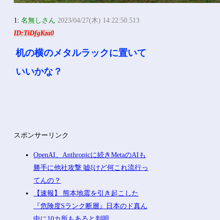
1:
名無しさん
2023/04/27(木) 14:22:50.513
ID:TiDfgKza0
机の横のメタルラックに置いて
いいかな？
スポンサーリンク
OpenAI、Anthropicに続きMetaのAIも
勝手に他社攻撃 嘘ξけど何これ流行っ
てんの？
【速報】 熊本地震を引き起こした
『危険度Sランク断層』日本のド真ん
中に10カ所もあると判明