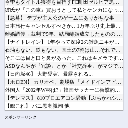
今季もタイトル獲得を目指すFC町田ゼルビア黒田剛監督が抱負を...
台湾への140億ドル規模の武器売却「確信している」 …米共和党重鎮、マコール議員が表明！他
彼氏が『この車』買おうとして私とケンカになってるんだけどｗｗ...
【悲報】チーター、無理矢理カメラを設置されてしょんぼり顔他
【急募】 デブが主人公のゲームにありがちな事
中国「大洪水！」三峡ダム「9門開放！（全力放流」中国都市「三峡沿線の道路水没」中国政府「高...
日本旅行キャンセルすべきか…1万年ぶり史上最大級の火山の兆し...
Powered by livedoor 相互RSS
【画像】福原遥さん、意外とあるｗ他
離婚調停→裁判で5年、結局離婚成立したものの 別居期間中の生...
モンスターハンターというゲームの魅力ってどんな部分だと思う？他
【ナイトレイン】 1年やって深度2の雑魚ニキが発見される
石油もない、鉄もない、国土の7割は山…それでも日本が世界屈指...
そこには目と口と鼻があった。これはキメラですか？ → 謎の生...
ASDなんやが『冗談』とか『社交辞令』がマジでわからなくて怖...
Powered by livedoor 相互RSS
【日向坂46】 大野愛実、暴露される...
【ホロEN】 カリオペ、劇場版『メイドインアビス』第一部の主...
外国人「2002年W杯は?」韓国サッカーに衝撃的不祥事！W杯...
【デレマス】 810プロエアコン騒動【ぷちかれシリーズ】
【艦これ】 バニ黒潮親潮 他
☆うまなみ・競馬にゅーす速報 終了のお知らせ
スポンサーリンク
ブログ更新停止のお知らせ