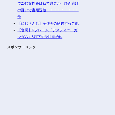
で20代女性をはねて逃走か ひき逃げ
の疑いで書類送検・・・・・・・・・
他
【にじさんじ】宇佐美の筋肉すっご他
【食玩】Gフレーム「デスティニーガ
ンダム」8月下旬受注開始他
スポンサーリンク