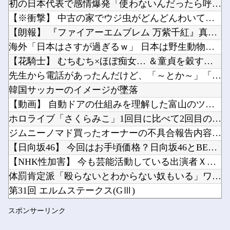
初の日本代表で感情爆発「使わないんだったら呼ぶな！」 涙なが...
【悲報】堀大輔さん、寝る間も惜しんでレスバ祭りｗｗｗｗｗｗｗｗｗｗｗｗｗｗｗｗｗｗｗｗｗｗ...
【※衝撃】 中古の家でウジ虫がどんどんわいてくる→思い切って...
【動画】ダンスイベントで乳首が全開でポロリするハプニングｗｗｗｗｗｗ他
【朗報】 『ファイアーエムブレム 万紫千紅』真の主人公マイユ...
PCゲーム「まず20万円以上のPCを買います」←これ他
海外「日本はさすが過ぎるｗ」 日本は野生動物の喧嘩さえ可愛く...
Powered by livedoor 相互RSS
韓国人「最近の日本アニメ業界の勢力図を変えたと言われる作品がこちら…」→「こういうのが面白...
【花騎士】 むちむち×ほぼ痴女… ＆童貞を穀す服っぽい服をき...
【朗報】NIKKEのペルソナコラボ、実装キャラ発表他
先生から電話があったんだけど、「～とか～」「～とか考えて～」...
韓国サッカーのイメージが墜落
【動画】 自動ドアの仕組みを理解した富山のツバメが賢い。
ホロライブ「さくらみこ」1回目に比べて2回目のソロライブ告知...
Powered by livedoor 相互RSS
ジムニーノマド買ったオーナーの不具合報告内容がどれも独特すぎ...
【日向坂46】 今回はお手頃価格？日向坂46とBEAMSのコ...
【NHK性加害】 今も芸能活動している出演者Ｘは誰？実名非公...
体罰肯定派「殴らないとわからない奴もいる」ワイ「いや司法や警...
第31回 エルムステークス(GⅢ)
【艦これ】 データ保守＆ほんの少しだけアプデ完了！ アプデま...
スポンサーリンク
ブログ更新停止のお知らせ