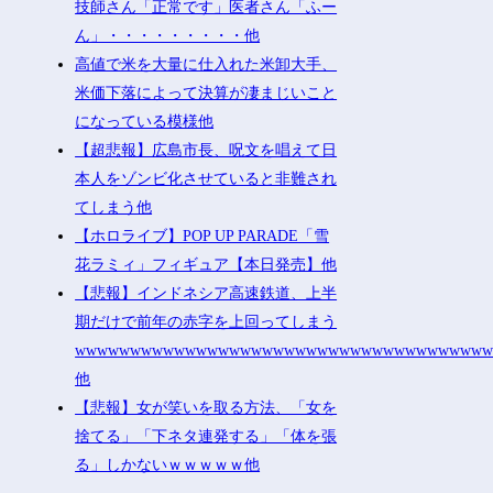
技師さん「正常です」医者さん「ふー
ん」・・・・・・・・・他
高値で米を大量に仕入れた米卸大手、
米価下落によって決算が凄まじいこと
になっている模様他
【超悲報】広島市長、呪文を唱えて日
本人をゾンビ化させていると非難され
てしまう他
【ホロライブ】POP UP PARADE「雪
花ラミィ」フィギュア【本日発売】他
【悲報】インドネシア高速鉄道、上半
期だけで前年の赤字を上回ってしまう
wwwwwwwwwwwwwwwwwwwwwwwwwwwwwwwwwwwww
他
【悲報】女が笑いを取る方法、「女を
捨てる」「下ネタ連発する」「体を張
る」しかないｗｗｗｗｗ他