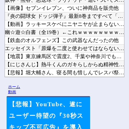
阪神・熊谷、悪送球・ラリアット・追いついてスルーのトリプルコ...
【画像】セブンイレブン、ついに神商品を販売他
『炎の闘球女 ドッジ弾子』最新8巻まですべて「50％ポイント...
【動画】ラッキースケベにニヤニヤが止まらない男がこちらｗｗｗ...
幽☆遊☆白書（全19巻）←これｗｗｗｗｗｗｗｗｗｗｗｗｗｗ他
【鉄血のオルフェンズ】この武器なんだったの他
エッセイスト「原爆を二度と使わせてはならない」⇒「もちろん中...
【地震】東京練馬区で震度2、千葉や神奈川でも揺れ…お前ら気付...
【にじさんじ】熱斗くんのガキらしからぬ精神性とかっこよさに惚...
【悲報】堀大輔さん、寝る間も惜しんでレスバ祭りｗｗｗｗｗｗｗ...
PCゲーム「まず20万円以上のPCを買います」←これ他
ホーム
韓国人「最近の日本アニメ業界の勢力図を変えたと言われる作品が...
動画
【悲報】YouTube、遂に
ユーザー待望の『30秒ス
Powered by livedoor 相互RSS
キップ不可広告』を導入