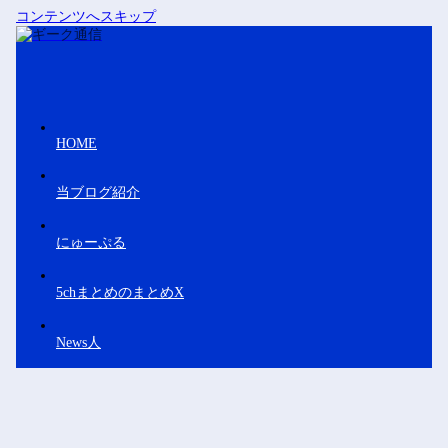
コンテンツへスキップ
HOME
当ブログ紹介
にゅーぷる
5chまとめのまとめX
News人