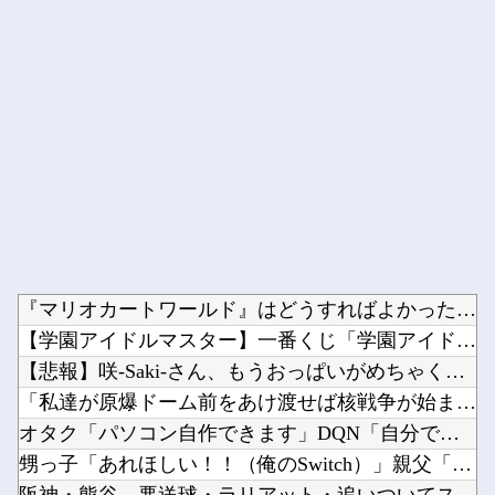
Powered by livedoor 相互RSS
『マリオカートワールド』はどうすればよかったのか…他
【学園アイドルマスター】一番くじ「学園アイドルマスター Pa...
【悲報】咲-Saki-さん、もうおっぱいがめちゃくちゃ他
「私達が原爆ドーム前をあけ渡せば核戦争が始まってしまう」と訴...
オタク「パソコン自作できます」DQN「自分で車やバイクいじれ...
甥っ子「あれほしい！！（俺のSwitch）」親父「いいよおじ...