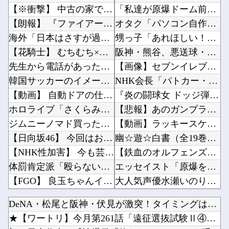
【※衝撃】 中古の家でウジ虫がどんどんわいてくる→思い切って床板を剥してみた結果、やっぱり...
「私達が原爆ドーム前をあけ渡せば核戦争が始まってしまう」と訴える市民団体、それを聞いた被爆...
【朗報】 『ファイアーエムブレム 万紫千紅』真の主人公マイユニはキャラメイクが可能
オタク「パソコン自作できます」DQN「自分で車やバイクいじれます」他
海外「日本はさすが過ぎるｗ」 日本は野生動物の喧嘩さえ可愛くなってしまうと世界が騒然
甥っ子「あれほしい！！（俺のSwitch）」親父「いいよおじちゃんからもらってきな！それい...
【花騎士】 むちむち×ほぼ痴女… ＆童貞を穀す服っぽい服をきたホウオウボクへの反応！！！
阪神・熊谷、悪送球・ラリアット・追いついてスルーのトリプルコンボ他
先生から電話があったんだけど、「～とか～」「～とか考えて～」と何度も言ってたのが耳に残って...
【画像】セブンイレブン、ついに神商品を販売他
韓国サッカーのイメージが墜落
NHK会長「パトカー・消防車からの受信料徴収、猛反発が凄いので検討し直します…」他
【動画】 自動ドアの仕組みを理解した富山のツバメが賢い。
『炎の闘球女 ドッジ弾子』最新8巻まですべて「50％ポイント還元」セール！3,505円分返...
ホロライブ「さくらみこ」1回目に比べて2回目のソロライブ告知「咲き乱れみこち」いいね数が減...
【悲報】あのガンプラさん、投げ売りされる他
ジムニーノマド買ったオーナーの不具合報告内容がどれも独特すぎる模様…
【動画】ラッキースケベにニヤニヤが止まらない男がこちらｗｗｗｗｗｗｗｗｗｗｗｗｗｗｗｗｗｗ...
【日向坂46】 今回はお手頃価格？日向坂46とBEAMSのコラボが決定！！
幽☆遊☆白書（全19巻）←これｗｗｗｗｗｗｗｗｗｗｗｗｗｗ他
【NHK性加害】 今も芸能活動している出演者Ｘは誰？実名非公表は隠蔽？ネットで逃げ得への怒...
【鉄血のオルフェンズ】この武器なんだったの他
体罰肯定派「殴らないとわからない奴もいる」ワイ「いや司法や警察に突き出せばいいよね」
エッセイスト「原爆を二度と使わせてはならない」⇒「もちろん中国の核も非難する？」⇒「中国の...
【FGO】 良玉ちゃんイラスト！！ マントかっこいいよね
大人気声優水瀬いのりさんのX乗っ取り事件、いまだに未解決他
第31回 エルムステークス(GⅢ)
【画像】恋する女さん、ネット民が驚愕する大変身を遂げてしまう←コレは凄過ぎるw w w w...
DeNA・松尾と阪神・伏見が激突！タイミングはアウト、松尾は...
【艦これ】 データ保守＆ほんの少しだけアプデ完了！ アプデまとめ
【地震】東京練馬区で震度2、千葉や神奈川でも揺れ…お前ら気付いた？他
★【ワートリ】今月第261話「遠征選抜試験Ⅱ④」【最新話コメ...
ブログ更新停止のお知らせ
【にじさんじ】熱斗くんのガキらしからぬ精神性とかっこよさに惚れるRei7他