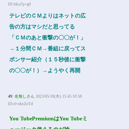
ID:fdca7p+g0
テレビのＣＭよりはネットの広
告の方はマシだと思ってる
「ＣＭのあと衝撃の〇〇が！」
→１分間ＣＭ→番組に戻ってス
ポンサー紹介（１５秒後に衝撃
の〇〇が！）→ようやく再開
49:
名無しさん
2023/05/18(木) 15:45:10.58
ID:d+okxZeTd
You TubePremiumはYou Tubeミ