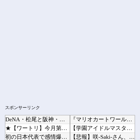
スポンサーリンク
DeNA・松尾と阪神・伏見が激突！タイミングはアウト、松尾はコリジョンが適用されない自然な...
『マリオカートワールド』はどうすればよかったのか…他
★【ワートリ】今月第261話「遠征選抜試験Ⅱ④」【最新話コメント用】
【学園アイドルマスター】一番くじ「学園アイドルマスター Part7」12月発売決定他
初の日本代表で感情爆発「使わないんだったら呼ぶな！」 涙ながらに訴え「俺を何で選んだんだ？...
【悲報】咲-Saki-さん、もうおっぱいがめちゃくちゃ他