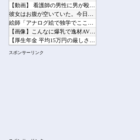
【動画】 看護師の男性に男が殴りかかるが…看護師が柔術使いだ...
彼女はお腹が空いていた。今日はおひとり様で！ → 一蘭みたい...
絵師「アナログ絵で独学でここまで成長しましたー！」→AIイラ...
【画像】こんなに爆乳で逸材AV女優の田野憂さんに向けられた、...
【厚生年金 平均15万円の厳しさ】 月20万円以上はわずか1...
PTA会長「PTA参加拒否した親へ最終警告。こうなってもいい...
スポンサーリンク
【ホロライブ】 社員にビブー好きがいるに違いない（確信
Powered by livedoor 相互RSS