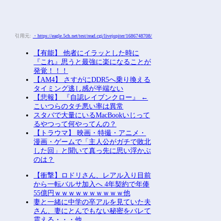
引用元:
・https://eagle.5ch.net/test/read.cgi/livejupiter/1686748708/
【有能】 他者にイラッとした時に
『これ』思うと最強に楽になることが
発覚！！！
【AM4】 さすがにDDR5へ乗り換える
タイミング逃し感が半端ない
【悲報】 『自認レイブンクロー』 ←
こいつらのタチ悪い率は異常
スタバで大量にいるMacBookいじって
るやつって何やってんの？
【トラウマ】 映画・特撮・アニメ・
漫画・ゲームで「主人公がガチで敗北
した回」と聞いて真っ先に思い浮かぶ
のは？
【衝撃】ロドリさん、レアル入り目前
から一転バルサ加入へ 4年契約で年俸
55億円ｗｗｗｗｗｗｗｗｗｗ他
妻と一緒に中学の卒アルを見ていた夫
さん、妻にとんでもない秘密をバレて
震える・・・他