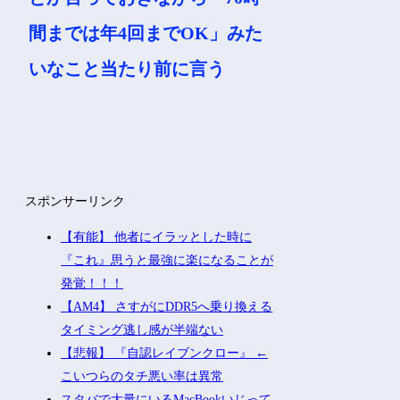
間までは年4回までOK」みた
いなこと当たり前に言う
スポンサーリンク
【有能】 他者にイラッとした時に
『これ』思うと最強に楽になることが
発覚！！！
【AM4】 さすがにDDR5へ乗り換える
タイミング逃し感が半端ない
【悲報】 『自認レイブンクロー』 ←
こいつらのタチ悪い率は異常
スタバで大量にいるMacBookいじって