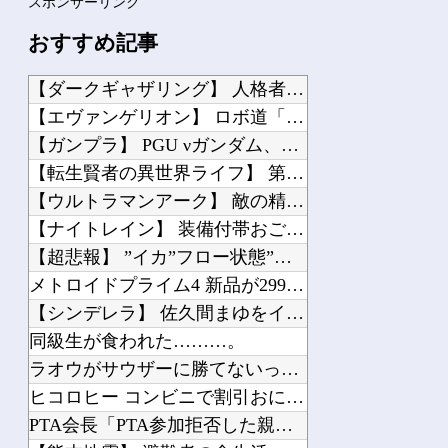
スポンサーリンク
おすすめ記事
【ダークギャザリング】 人格者たちか？
【エヴァンゲリオン】 ロボ道「エヴァンゲリオン弐号機（TVシリーズVer.）」ア...
【ガンプラ】 PGU νガンダム、4割引きの店舗が現れる…安いけど置く場所が…
【転生賢者の異世界ライフ】 第8話 感想 討伐じゃなくて生態系破壊（定期【第二の...
【ウルトラマンアーク】 敵の精神攻撃がきつすぎる…
【ナイトレイン】 装備付帯おごりまくっても一切お返しや協力する気がないプレイヤー...
【超悲報】 ”イカ”フロー状態”タコ”は対象外
メトロイドプライム4 新品が2999円に…
【シンデレラ】 佐久間まゆをイメージした超スペシャルなネックレスが登場する件につ...
同級生が食われた………。
ラオウがサウザーに勝てないって信じられないんだが…
ヒコロヒー コンビニで割引おにぎりは〝絶対買わない〟理由
PTA会長「PTA参加拒否した親へ最終警告。こうなってもいい？」