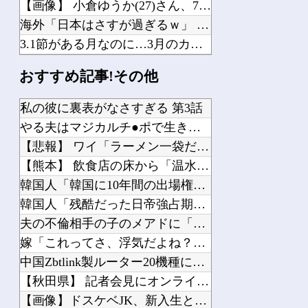
【画像】 小倉ゆうか(27)さん、7年ぶり『FRIDAY』表紙で神ボディ大解放
海外「日本はさすが過ぎるｗ」 日本は野生動物の喧嘩さえ可愛くなってしまうと世界が...
3.1節がある月なのに…3月のカレンダーに日本の富士山・大阪城・桜が描かれ物議＝...
海外「日本人はなんて気高いんだ！」 英高級紙も驚愕した極限の中の日本人の姿に世界...
おすすめ記事!その他
何度も転職してるんだけど、どこ行っても「生意気」と悪く言われる。正直わけわからな...
2/2【昭和が悪い】私「ゲームしてないでカニクリームコロッケ揚げるの手伝ってよ」...
私の彼に裏表がなさすぎる 第3話
彼が私の目を盗んで、いけない事をしようとしていた。ゆっくりやればバレない、バレな...
やる夫はマジカルチ●ポで生き抜かないといけないようです 小話...
【話題】 河内長野市で警官が包丁男に発砲したシーンのモザ無し映像が公開される。
【悲報】 ワイ「ラーメン一袋だけじゃ足らんわ！二袋作ったろ！...
【熊本】 飲食店の床から「温水が噴出」…温度は40℃程度、熱...
韓国人「韓国に10年間の出場権剥奪や過去ワールドカップ、オリ...
韓国人「残酷だった日帝強占期前後の写真を見てみよう」
Powered by livedoor 相互RSS
夫の不倫相手の子のメアドに「お母さんに人の旦那に手出さないよ...
嫁「これってさ、浮気だよね？」俺「まぁそういうことになります...
中国Zbtlink製ルーター20機種にバックドア見つかる 外...
【秋田県】 記者会見にオンライン出席したエリート幹部職員、バ...
【画像】ドスケベJK、新入生といきなりエッチwwwww