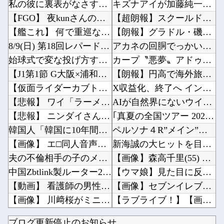
私の彼に裏表がなさすぎる 第3話
キズナアイが加藤純一と絡み出したけどどうなんだ？他
【FGO】 夜kunさんのモルガンイラスト！！ 蝶の羽好きです！
【超朗報】スクールドッグを導入した学校、不登校が激減→JK「犬のために学校行きたくなる」他
【艦これ】 何で重巡なのに先制雷撃撃つんですか
【朗報】グラドル・磯部優花、次に爆売れ間違いなしのイベントが話題にｗｗｗｗ他
8/9(日) 第18回レパードステークス(GⅢ)
アカネの回胴でっかいどう #04【「スマスロ とある魔術の禁書目録2」アカネ初 新台実戦!...
始球式で変な投げ方する人って結構いるけどさ
カープ〝悪夢〟アドゥワが筒香にサヨナラ被弾。坂倉11号！斉藤優5回2失点！辻遠藤ら0封も高...
【J1第1節 G大阪×浦和】 G大阪が逆転勝利で開幕白星スタート！数的優位の中で逆転を許す...
【朗報】円高で海外旅行勢が大興奮→30カ国目の猛者に一同尊敬ｗｗｗ他
【仮面ライダーカブト】 予告で敵に２０年前の旧式扱いされてたけど…
X収益化、終了へ インプレゾンビやパクツイの一掃なるか！？他
【悲報】 ワイ「ラーメン一袋だけじゃ足らんわ！二袋作ったろ！」→結果ｗｗｗ
AIが自然界にないウイルスを設計、16種類で増殖を確認…米スタンフォード大！他
【悲報】 ニンダイさん、ピークが開幕大谷翔平のがっかりダイレクトだったと言われてしまう
｢真夏の全国ツアー 2026 福岡公演 day1｣ セットリストがコチラ！！！【乃木坂46...
韓国人「韓国に10年間の出場権剥奪や過去ワールドカップ、オリンピック予選の記録削除を要求す...
ペルソナ４R”メイン”ヒロインの里中千枝さん、来ている服と声がかわいかっただけという事実が...
【画像】 エ□同人音声、「ヒロイン死亡エンド」がブームに
新海誠の大ヒットを目の当たりにして2匹目のドジョウを狙ったけど滑ったアニメ映画達、なんやか...
夫の不倫相手の子のメアドに「お母さんに人の旦那に手出さないように注意してね？」と2人の合体...
【画像】森高千里(55) 「ミニスカートはとてもムリよ若い子には負けるわ」←ワイらにはブッ...
中国Zbtlink製ルーター20機種にバックドア見つかる 外部から完全制御のおそれ
【ウマ娘】見た目に反してシナリオが激重だったウマ娘、貼る。他
【動画】 看護師の男性に男が殴りかかるが…看護師が柔術使いだった
【画像】セブンイレブンのバイト「AIにちいかわの画像を食わせてっと………できた！」他
【画像】 川﨑桜がミニスカートで美脚を披露！【さくたん】【乃木坂46】
【ラブライブ！】【画像】沼津花火大会に行った藤野こころさん【声優】他
【厚生年金 平均15万円の厳しさ】 月20万円以上はわずか1.8割、高齢夫婦は毎月4.2万...
ワイ同じスマホ11年使ってるんやけど他
ブログ更新停止のお知らせ