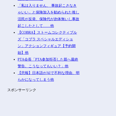
「私は入りません、 事故起こさなき
ゃいい」と保険加入を勧められた推し
活民が反発、保険代が勿体無いし事故
起こしたとして……他
【COBRA】ストームコレクティブル
ズ「コブラ スペシャルエディショ
ン」アクションフィギュア【予約開
始】他
PTA会長「PTA参加拒否した親へ最終
警告。こうなってもいい？」他
【悲報】日本語がAIで不利な理由、明
らかになってしまう他
スポンサーリンク