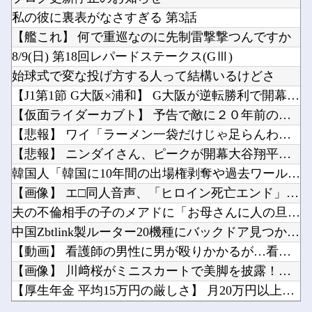
【ホロライブ】 社員にビブー好きがいるに違いない（確信
隣の臭デブキング貧乏揺すり背中のけぞりキョロ厨カンスケデブがウザすぎて心が折れそう…他
私の彼に裏表がなさすぎる 第3話
【動画】 女子アナさん、ノーブラでうっかり衣装から乳首が透けてしまう放送事故ｗｗｗ
韓国人「日本がここまでの観光大国に発展した本当の理由がこちら…」→「昔から日本は愛されてた...
【艦これ】 何で重巡なのに先制雷撃撃つんですか
安川電機の人事がガチで美人すぎると話題に…（※画像あり）他
8/9(日) 第18回レパードステークス(GⅢ)
【ホロライブ】虎金妃笑虎「引っ越し先、洗濯機置き場がない 今気づいた」他
始球式で変な投げ方する人って結構いるけどさ
”サ終” 相次ぐスマホゲーム、倒産も急増 過去最多ペースで推移 「当たれば一攫千金」過去の...
【J1第1節 G大阪×浦和】 G大阪が逆転勝利で開幕白星スタ...
Powered by livedoor 相互RSS
中国国防省、海自イージス艦のトマホーク実射試験を批判「国際社会は新型軍国主義を団結して阻止...
【仮面ライダーカブト】 予告で敵に２０年前の旧式扱いされてた...
ラノベ作家（52）「新作ラブコメ書いたぞ！ｗ」X民「いい歳こいてラブコメ（笑）恥ずかしくな...
【悲報】 ワイ「ラーメン一袋だけじゃ足らんわ！二袋作ったろ！...
【悲報】 ニンダイさん、ピークが開幕大谷翔平のがっかりダイレ...
韓国人「韓国に10年間の出場権剥奪や過去ワールドカップ、オリ...
【画像】 エ□同人音声、「ヒロイン死亡エンド」がブームに
Powered by livedoor 相互RSS
夫の不倫相手の子のメアドに「お母さんに人の旦那に手出さないよ...
中国Zbtlink製ルーター20機種にバックドア見つかる 外...
【動画】 看護師の男性に男が殴りかかるが…看護師が柔術使いだ...
【画像】 川﨑桜がミニスカートで美脚を披露！【さくたん】【乃...
【厚生年金 平均15万円の厳しさ】 月20万円以上はわずか1...
【ホロライブ】 社員にビブー好きがいるに違いない（確信