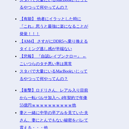
るやつって何やってんの？
【有能】 他者にイラッとした時に
『これ』思うと最強に楽になることが
発覚！！！
【AM4】 さすがにDDR5へ乗り換える
タイミング逃し感が半端ない
【悲報】 『自認レイブンクロー』 ←
こいつらのタチ悪い率は異常
スタバで大量にいるMacBookいじって
るやつって何やってんの？
【衝撃】ロドリさん、レアル入り目前
から一転バルサ加入へ 4年契約で年俸
55億円ｗｗｗｗｗｗｗｗｗｗ他
妻と一緒に中学の卒アルを見ていた夫
さん、妻にとんでもない秘密をバレて
震える・・・他