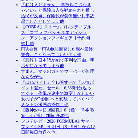
「私は入りません、 事故起こさなき
ゃいい」と保険加入を勧められた推し
活民が反発、保険代が勿体無いし事故
起こしたとして……他
【COBRA】ストームコレクティブル
ズ「コブラ スペシャルエディショ
ン」アクションフィギュア【予約開
始】他
PTA会長「PTA参加拒否した親へ最終
警告。こうなってもいい？」他
【悲報】日本語がAIで不利な理由、明
らかになってしまう他
すまん、マジのガチでウーバーが無理
なんやが他
『はねバド！』全16巻すべて「50％ポ
イント還元」セール！6,336円分返っ
てくる！作風が途中で激変！かわいい
女の子が"怪物"へと変貌していくバド
ミントン漫画の怪作！他
【阪神対中日18回戦】8（遊） 熊谷 敬
宥 8（捕） 加藤 匠馬他
フジテレビ「2026 FORMULA1 サマー
ブレイクSP」を明日（8月9日）から12
日間毎日放送へ他