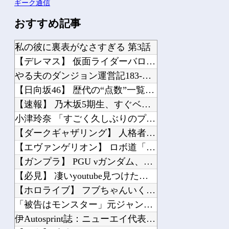
ギーク通信
おすすめ記事
私の彼に裏表がなさすぎる 第3話
【デレマス】 仮面ライダーバロンＰ第２話「蒼翼の乙女」
やる夫のダンジョン運営記183-雑談所ネタ118 懺悔小ネタ「創刻のファイアホイ...
【日向坂46】 歴代の“点数”一覧、更新される
【速報】 乃木坂5期生、すぐベロを「こう」やってシてしまうｗｗｗｗｗｗ
小津玲奈 「すごく久しぶりのプールでした」【乃木坂46】
【ダークギャザリング】 人格者たちか？
【エヴァンゲリオン】 ロボ道「エヴァンゲリオン弐号機（TVシリーズVer.）」ア...
【ガンプラ】 PGU νガンダム、4割引きの店舗が現れる…安いけど置く場所が…
【必見】 凄いyoutube見つけた：日本中を熱狂させたLiSAの代表曲「紅蓮華...
【ホロライブ】 フブちゃんいくら注ぎ込んだんだ…
「被告はモンスター」元ジャンポケ斉藤慎二被告に懲役７年求刑でほぼ実刑確実？弁護側...
伊Autosprint誌：ニューエイ代表渾身のアストンマーチンAMR26を改善に...