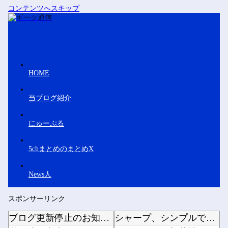
コンテンツへスキップ
HOME
当ブログ紹介
にゅーぷる
5chまとめのまとめX
News人
スポンサーリンク
ブログ更新停止のお知らせ
シャープ、シンプルで使いやすいオーブンレンジ「RE-WF187」他