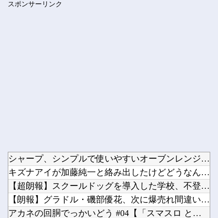
スポンサーリンク
【動画】 女子アナさん、ノーブラでうっかり衣装から乳首が透け...
Powered by livedoor 相互RSS
シャープ、シンプルで使いやすいオーブンレンジ「RE-WF18...
キズナアイが加藤純一と絡み出したけどどうなんだ？他
【超朗報】スクールドッグを導入した学校、不登校が激減→JK「...
【朗報】グラドル・磯部優花、次に爆売れ間違いなしのイベントが...
アカネの回胴でっかいどう #04【「スマスロ とある魔術の禁...