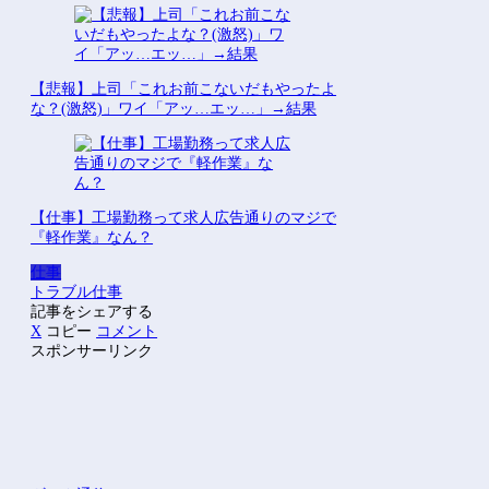
【悲報】上司「これお前こないだもやったよ
な？(激怒)」ワイ「アッ…エッ…」→結果
【仕事】工場勤務って求人広告通りのマジで
『軽作業』なん？
仕事
トラブル
仕事
記事をシェアする
X
コピー
コメント
スポンサーリンク