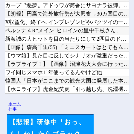
カープ〝悪夢〟アドゥワが筒香にサヨナラ被弾。坂倉11号！斉藤...
【朗報】円高で海外旅行勢が大興奮→30カ国目の猛者に一同尊敬...
X収益化、終了へ インプレゾンビやパクツイの一掃なるか！？他
ペルソナ４R”メイン”ヒロインの里中千枝さん、来ている服と声...
新海誠の大ヒットを目の当たりにして2匹目のドジョウを狙ったけ...
【画像】森高千里(55) 「ミニスカートはとてもムリよ若い子...
【ウマ娘】見た目に反してシナリオが激重だったウマ娘、貼る。他
【ラブライブ！】【画像】沼津花火大会に行った藤野こころさん【...
ワイ同じスマホ11年使ってるんやけど他
韓国人「日本がここまでの観光大国に発展した本当の理由がこちら...
【ホロライブ】虎金妃笑虎「引っ越し先、洗濯機置き場がない 今...
ラノベ作家（52）「新作ラブコメ書いたぞ！ｗ」X民「いい歳こ...
ホーム
【にじ甲2026】Winners2回戦第2試合：ロイヤルナイ...
仕事
【悲報】研修中「おっ、