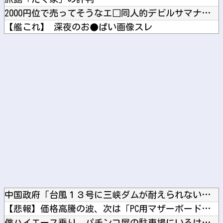
2000円位で売ってそうなエ□同人的デビルサマナー 第2話
【艦これ】 深夜のお●ぱい画像スレ
ブログ更新停止のお知らせ
日本ハム・新庄監督 楽天投手陣の5個の死球に苦言 「ちょっと...
Powered by livedoor 相互RSS
中国政府「台風１３号に三峡ダムが耐えられない！全開放流しろ！...
【悲報】価格高騰の波、次は「PC用マザーボード」か他
僕ハイエース乗り、パチンコ屋の駐車場にいるけど隣に停めたらお...