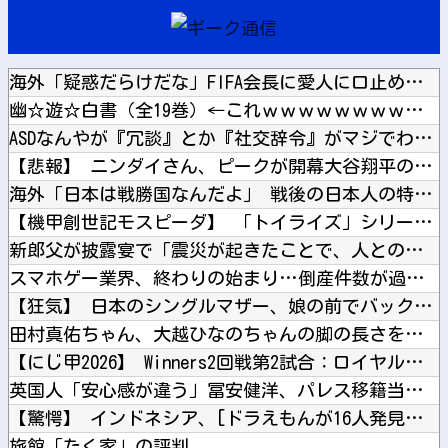
海外「疑惑だらけだな」FIFA会長に愛人に口止め料を払ってい...
幽☆遊☆白書（全19巻）←これｗｗｗｗｗｗｗｗｗｗｗｗｗｗ
ASDなんやが『冗談』とか『社交辞令』がマジでわからなくて怖...
【悲報】 ニンダイさん、ピークが開幕大谷翔平のがっかりダイレ...
海外「日本は戦勝国なんだよ」 戦後の日本人の特別な生き様に各...
【機甲創世記モスピーダ】 「トイライズ」シリーズ新作【明日予...
新郎父が披露宴で「震災が起きたことで、人との絆を改めて認識し...
スマホゲー業界、終わりの始まり…倒産件数が過去最多ペース「数...
【狂気】 日本のシングルマザー、娘の前でバックで激しく突かれ...
田村真佑ちゃん、大越ひなのちゃんの脚の長さを絶賛！！！【乃木...
【にじ甲2026】 Winners2回戦第2試合：ロイヤルナ...
英国人「安心感が違う」冨安健洋、パレス移籍当日にデビュー！圧...
【驚愕】 インドネシア、[ドラえもんが16人発見されるｗｗｗ...
旅館「たく家」の評判