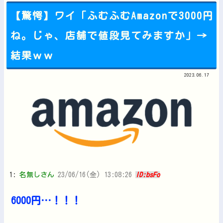
【驚愕】ワイ「ふむふむAmazonで3000円
ね。じゃ、店舗で値段見てみますか」→
Powered by livedoor 相互RSS
結果ｗｗ
2023.06.17
1:
名無しさん
23/06/16(金) 13:08:26
ID:bsFo
6000円…！！！