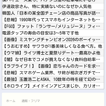
伊達政宗さん、特に実績ないのになぜか人気他
韓国人「日本の某全国チェーン店の商品写真が話題になっている理...
【悲報】1990年代ってスマホもインターネットも無いのに今よ...
【FGO】ファット「ランサー/メリュジーヌ」フィギュア【明日...
電源タップの寿命の目安は3〜5年です他
【画像】ミスヤングチャンピオン2026のボーイッシュお胸ｗｗ...
【うおむすめ】サワラが1番美味しくなる食べ方。他
【ウマ娘】ライツ博士と夏祭りデート…最高かよ他
【闇】なぜ日本でコメが買えなくなり食料自給率が過去最低に並ん...
【ラブライブ！】【画像】恋ちゃんのカードを求めMELLOW ...
【悲報】スマホゲーム業界、サ終が相次ぎガチで危機的な状況に…...
【最強】玉置浩二とASKA、10数年の時を経て幻の合作曲をガ...
【ホロライブ】メイドインアビスまじか、カリオペすげえな他
【にじ甲2026】冷静に考えるとなんだこのえっっっな格好は…...
【募】カナン様はあくまでチョロいでエッチしたいキャラ【画像】...
ホーム
通販・フリマ