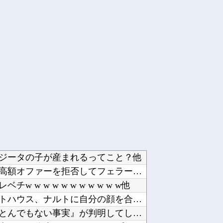
ジータの子が産まれるってこと？他
ベアマンがアストンマーチンからの高額オファーを拒否してフェラーリ（FDA）との契約を延長と...
w w w w w w w w w w他
【ワロタ】トランプ大統領とホワイトハウス、ナルトに自分の顔を合成して投稿 日本政府が苦言「...
【衝撃】イオンモール爆発事故、『とんでもない事実』が判明してしまう・・・・・・他