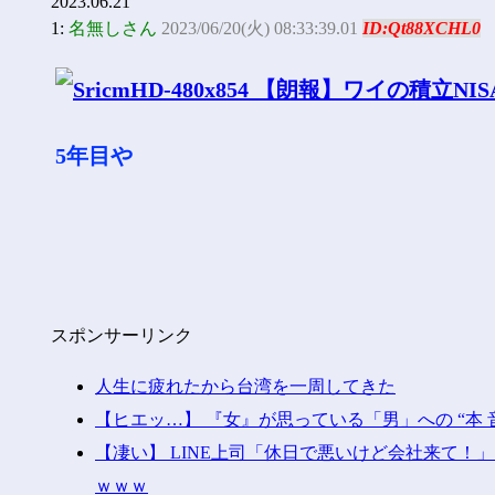
2023.06.21
1:
名無しさん
2023/06/20(火) 08:33:39.01
ID:Qt88XCHL0
5年目や
スポンサーリンク
人生に疲れたから台湾を一周してきた
【ヒエッ…】 『女』が思っている「男」への “本 
【凄い】 LINE上司「休日で悪いけど会社来て
ｗｗｗ