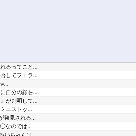
るってこと...
してフェラ...
...
自分の顔を...
が判明して...
ニストッ...
発見される...
なのでは...
いちゃんは...