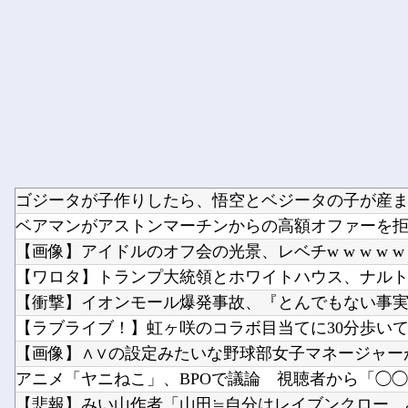
ゴジータが子作りしたら、悟空とベジータの子が産まれ
ベアマンがアストンマーチンからの高額オファーを拒否
【画像】アイドルのオフ会の光景、レベチw w w w w w
【ワロタ】トランプ大統領とホワイトハウス、ナルトに
【衝撃】イオンモール爆発事故、『とんでもない事実』
【ラブライブ！】虹ヶ咲のコラボ目当てに30分歩いてミ
【画像】∧∨の設定みたいな野球部女子マネージャーが
アニメ「ヤニねこ」、BPOで議論 視聴者から「◯◯◯
【悲報】みい山作者「山田≒自分はレイブンクロー、み