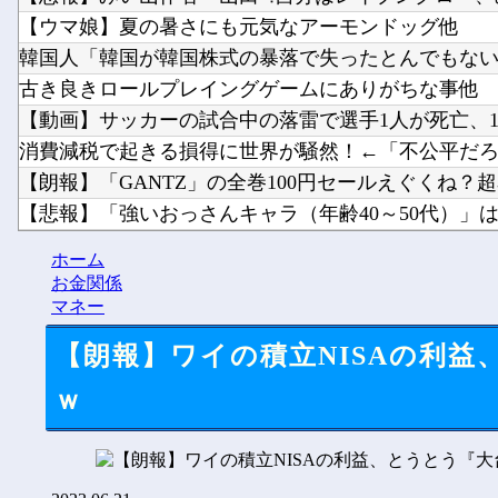
【ウマ娘】夏の暑さにも元気なアーモンドッグ他
韓国人「韓国が韓国株式の暴落で失ったとんでもない規
古き良きロールプレイングゲームにありがちな事他
【動画】サッカーの試合中の落雷で選手1人が死亡、12
消費減税で起きる損得に世界が騒然！←「不公平だろ」
【朗報】「GANTZ」の全巻100円セールえぐくね？超名
【悲報】「強いおっさんキャラ（年齢40～50代）」はよ
【Vtuber】長侍が生まれてもう4年経つのか・・・他
ホーム
伝説のクソゲー『たけしの挑戦状』のアプリ版が配
お金関係
マネー
【朗報】ワイの積立NISAの利
ｗ