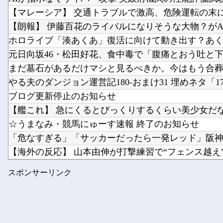
【マレーシア】 交通トラブルで激高、危険運転の末に側
【朗報】 伊藤百花のライバルになりそうな大物？がAKB4
ホロライブ「湊あくあ」復活に向けて動き出す？あくた
元日向坂46・松田好花、食中毒で「腹痛とおう吐と下痢
まだ墓石があるだけマシと見るべきか。今はもう合
やる夫のダンジョン運営記180-おまけ31 埋めネタ「17話
ブログ更新停止のお知らせ
【艦これ】 急にくるとびっくりするくらい美少女だ
☆うまなみ・競馬にゅーす速報 終了のお知らせ
「危なすぎる」「サッカーだったら一発レッド」阪神ガ
【海外の反応】 山本由伸が打撃練習で“フェンス越え”を
【YAIBA】 第15話 感想 水着VSバニー【真・侍伝 Y...
スポンサーリンク
【熊本】 飲食店の床から「温水が噴出」…温度は40℃程