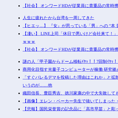
【社会】 オンワードHDが従業員に貴重品の常時
人生に疲れたから台湾を一周してきた
【ヒエッ…】 『女』が思っている「男」への “本 
【凄い】 LINE上司「休日で悪いけど会社来て
ｗｗｗ
【社会】 オンワードHDが従業員に貴重品の常時
謎の人「甲子園からドーム移転ｲﾔｯ！！7回制ｲﾔ
商用化目指す光量子コンピューターが稼働 研究拠
「すぐバレるデマを投稿した理由はこれか」と拡散
いうのが……他
織田信長、豊臣秀吉、徳川家康の中で大失敗して
【画像】エレン・ベーカー先生で抜いてしまった
【悲報】国民栄誉賞の記念品に「高市早苗」と彫