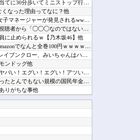
【ラブライブ！】虹ヶ咲のコラボ目当てに30分歩いてミニストップ行った結果他
なくなった理由ってなに？他
【画像】∧∨の設定みたいな野球部女子マネージャーが発見されるwwwwww他
アニメ「ヤニねこ」、BPOで議論 視聴者から「◯◯◯なのではないか」との批判が寄せられる他
員に止められるｗ【乃木坂46】他
【朗報】大人気漫画「GANTZ」がAmazonでなんと全巻100円ｗｗｗｗｗｗ他
【悲報】みい山作者「山田≒自分はレイブンクロー、みいちゃんはハッフルパフ(特殊学級)」他
モンドッグ他
連れ打ちしてるクソガキ「ヤバい！ヤバい！エグい！エグい！アツい！アツい！」←語彙力無さすぎ...
韓国人「韓国が韓国株式の暴落で失ったとんでもない規模の国民年金の金額がこちら…」→「韓国の...
ありがちな事他
【動画】サッカーの試合中の落雷で選手1人が死亡、12人が負傷した事故。他
消費減税で起きる損得に世界が騒然！←「不公平だろ」（海外の反応）他
円セールえぐくね？超名作だぞ他
【悲報】「強いおっさんキャラ（年齢40～50代）」はよくいるけど「強いおばさん」はいない…...
【悲報】タブレットのバッテリーが膨らんで画面が剥がれてきたんやが他