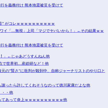
携行を義務付け 熊本地震被災を受けて
音” がコレｗｗｗｗｗｗｗｗｗｗ
！」ワイ「…無視」上司「マジでヤバいから！」←その結果ｗｗ
携行を義務付け 熊本地震被災を受けて
ｯ！！」←じゃあどうすんねん他
点で世界初…産総研など！他
元の”賢さ”に批判が殺到中、自称ジャーナリストのやり口と
も謝ったら許してくれそうなのって徳川家康だよな他
・・・他
ってあって炎上ｗｗｗｗｗｗｗｗｗｗ他