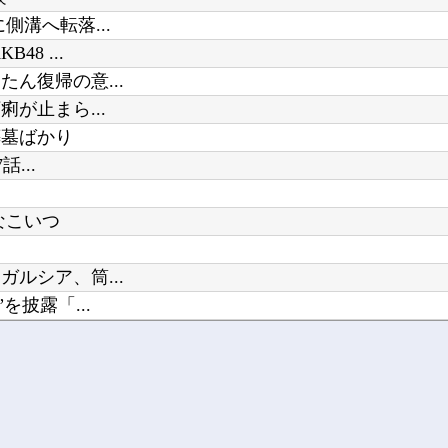
【Vtuber】長侍が生まれてもう4
溝へ転落...
Powered by livedoor 相互RSS
伝説のクソゲー『たけしの挑戦状』
8 ...
ん復帰の意...
が止まら...
葬墓ばかり
...
なこいつ
ルシア、筒...
披露「...
度、熱...