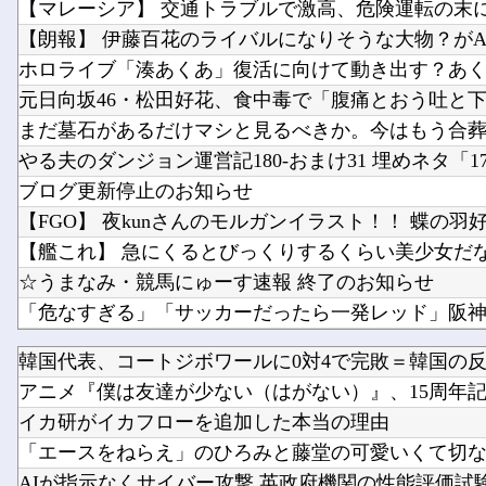
まだ墓石があるだけマシと見るべきか。今はもう合
ブログ更新停止のお知らせ
【FGO】 夜kunさんのモルガンイラスト！！ 蝶の羽
【艦これ】 急にくるとびっくりするくらい美少女だ
☆うまなみ・競馬にゅーす速報 終了のお知らせ
韓国代表、コートジボワールに0対4で完敗＝韓国の
【YAIBA】 第15話 感想 水着VSバニー【真・侍伝 YA
アニメ『僕は友達が少ない（はがない）』、15周年記念
イカ研がイカフローを追加した本当の理由
「エースをねらえ」のひろみと藤堂の可愛いくて切ない
AIが指示なくサイバー攻撃 英政府機関の性能評価試