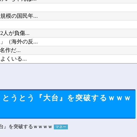
模の国民年...
人が負傷...
（海外の反...
作だ...
くいる...
信開始！他
益、とうとう『大台』を突破するｗｗｗ
マネー