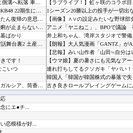
【マレーシア】 交通トラブルで激高、危険運転の末に側溝へ転落 車は大破、男に重い法的責任も
【朗報】 伊藤百花のライバルになりそうな大物？がAKB48 22期生に加入する模様？【花城...
1シーズン20勝以上の投手が一切出
ホロライブ「湊あくあ」復活に向けて動き出す？あくたん復帰の意思表示か「再生リスト」更新され...
元日向坂46・松田好花、食中毒で「腹痛とおう吐と下痢が止まらない」原因は夏の風物詩だった
葬墓ばかり
井上和ちゃん、湾岸スタジオで警備
やる夫のダンジョン運営記180-おまけ31 埋めネタ「17話舞台裏2 土産物市・当日」
好きです！
【ウマ娘】夏の暑さにも元気なアー
なこいつ
「危なすぎる」「サッカーだったら一発レッド」阪神ガルシア、筒香に対する“危険走塁”にファン...
古き良きロールプレイングゲームに
【海外の反応】 山本由伸が打撃練習で“フェンス越え”を披露「金属音は聞かなかったことにする...
反応
IBA】
にエ●チ...
【熊本】 飲食店の床から「温水が噴出」…温度は40℃程度、熱いお湯が湧き出している模様
【朗報】「GANTZ」の全巻100
恋模様が好...
験