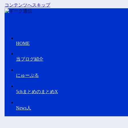
コンテンツへスキップ
HOME
当ブログ紹介
にゅーぷる
5chまとめのまとめX
News人