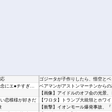
反応
ゴジータが子作りしたら、悟空とベ
アニメ『僕は友達が少ない（はがない）』、15周年記念にエ●チすぎる新規イラストが描かれる
【画像】アイドルのオフ会の光景、レベチw 
ない恋模様が好きだ
験