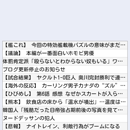
【艦これ】 今回の特効艦載機パズルの意味がまだよく分かってな...
【議論】 本編が一番面白いホモビ男優
体罰肯定派「殴らないとわからない奴もいる」ワイ「いや司法や警...
ブログ更新停止のお知らせ
【試合結果】 ヤクルト1-0巨人 奥川完封勝利で連敗ストップ...
【海外の反応】 カーリング男子カナダの“ズル”の証拠写真が世...
【ひびめし】 第6話 感想 なぜかスカートが入らないが！？【...
【熊本】 飲食店の床から「温水が噴出」…温度は40℃程度、熱...
韓国人「残酷だった日帝強占期前後の写真を見てみよう」
ヌードデッサンの犯人
【悲報】 ナイトレイン、利敵行為がブームになる