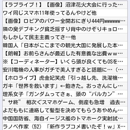
【ラブライブ！】【画像】沼津花火大会に行った藤野こころさん【...
ワイ同じスマホ11年使ってるんやけど他
【画像】ロピアのパワー全開おにぎり444円wwwwwwwww...
隣の臭デブキング貧乏揺すり背中のけぞりキョロ厨カンスケデブが...
もしかして民主主義ってさ…他
韓国人「日本がここまでの観光大国に発展した本当の理由がこちら...
【朗報】お前らさんが最近した有意義な出費ｗｗｗｗｗｗｗｗｗｗ...
※【コーディネーター】いくら頭が良くてもOSをその場で書き換...
安川電機の人事がガチで美人すぎると話題に…（※画像あり）他
【ホロライブ】虎金妃笑虎「引っ越し先、洗濯機置き場がない 今...
ガキ「世界を救います」←飽きた。おっさんにしろ他
理系女子「ガンダムってさぁ、頭の“バルカン”意味あるの？あれ...
”サ終” 相次ぐスマホゲーム、倒産も急増 過去最多ペースで推...
よだももに連絡して髪型を決めてもらうあやめんとれんたん可愛い...
中国国防省、海自イージス艦のトマホーク実射試験を批判「国際社...
ラノベ作家（52）「新作ラブコメ書いたぞ！ｗ」X民「いい歳こ...