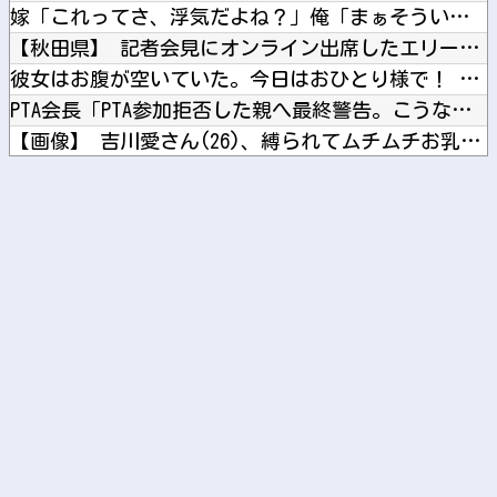
嫁「これってさ、浮気だよね？」俺「まぁそういうことになります...
【秋田県】 記者会見にオンライン出席したエリート幹部職員、バ...
彼女はお腹が空いていた。今日はおひとり様で！ → 一蘭みたい...
PTA会長「PTA参加拒否した親へ最終警告。こうなってもいい...
【画像】 吉川愛さん(26)、縛られてムチムチお乳が強調され...
【日向坂46】 THE 鬼タイジ、おひさま阿鼻叫喚の展開に・...
【ホロライブ】 アキロゼ、映画をきっかけに「ちいかわ」にどハ...
Powered by livedoor 相互RSS