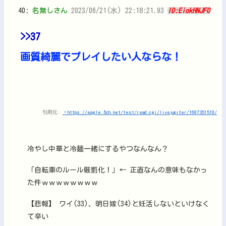
40:
名無しさん
2023/06/21(水) 22:18:21.93
ID:EiokHNJF0
>>37
画質綺麗でプレイしたい人ならな！
引用元:
・https://eagle.5ch.net/test/read.cgi/livejupiter/1687351510/
冷やし中華と冷麺一緒にするやつなんなん？
「自転車のルール厳罰化！」← 正直なんの意味もなかっ
た件ｗｗｗｗｗｗｗｗ
【悲報】 ワイ(33)、明日嫁(34)と妊活しないといけなく
て辛い