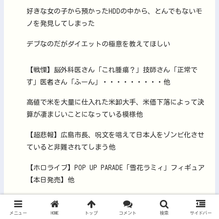
好きな女の子から預かったHDDの中から、とんでもないモ
ノを発見してしまった
デブなのだがダイエットの極意を教えてほしい
【戦慄】脳外科医さん「これ腫瘍？」技師さん「正常で
す」医者さん「ふーん」・・・・・・・・・他
高値で米を大量に仕入れた米卸大手、米価下落によって決
算が凄まじいことになっている模様他
【超悲報】広島市長、呪文を唱えて日本人をゾンビ化させ
ていると非難されてしまう他
【ホロライブ】POP UP PARADE「雪花ラミィ」フィギュア
【本日発売】他
【悲報】インドネシア高速鉄道、上半期だけで前年の赤字
を上回ってしまう
メニュー
HOME
トップ
コメント
検索
サイドバー