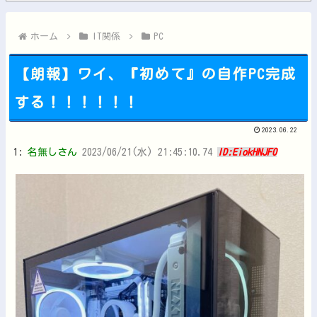
【にじ甲2026】Winners2回戦第2試合：ロイヤルナイ...
【BORUTO】うちはサスケ「神威を引いてくれサラダ。天照は...
ホーム
IT関係
PC
【朗報】ワイ、『初めて』の自作PC完成
する！！！！！！
Powered by livedoor 相互RSS
2023.06.22
1:
名無しさん
2023/06/21(水) 21:45:10.74
ID:EiokHNJF0