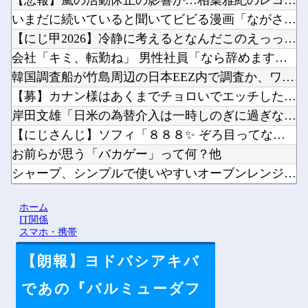
【悲報】嵐の活動休止の影響か…相葉雅紀のレコメンが9月いっぱ...
いまだに続いていると聞いてビビる漫画「ながされて藍蘭島」「咲...
【にじ甲2026】冷静に考えるとなんだこのえっっっな格好は…...
会社「キミ、転勤ね」 男性社員「なら辞めますわ」 → 凄いこ...
韓国調査船が竹島周辺の日本EEZ内で調査か、ワイヤのようなも...
【募】カナン様はあくまでチョロいでエッチしたいキャラ【画像】...
岸田文雄「日米の為替介入は一時しのぎに過ぎない。私なら円を強...
【にじさんじ】ソフィ「８８８✨ ぞろ目ってなんか嬉しくなるよ...
お前らが思う「バカゲー」って何？他
シャープ、シンプルで使いやすいオーブンレンジ「RE-WF18...
ペルソナ４R”メイン”ヒロインの里中千枝さん、来ている服と声...
ホーム
ワイ同じスマホ11年使ってるんやけど他
IT関係
スマホ・携帯
【朗報】ヨドバシアキバ
Powered by livedoor 相互RSS
であの『バルミューダフ