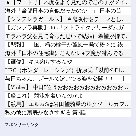
★【ワートリ】木虎をよく見たのでこの子がメインヒロインだと思...
シャープ、シンプルで使いやすいオーブンレンジ「RE-WF187」他
海外「全部日本の真似だったのか…」 日本の普通のテレビ番組が...
キズナアイが加藤純一と絡み出したけどどうなんだ？他
【シンデレラガールズ】 百鬼夜行をテーマとしたPOP UP ...
アカネの回胴でっかいどう #04【「スマスロ とある魔術の禁書目録2」アカネ初 新台実戦!...
【ガンプラ再販】 RG「ストライクフリーダムガンダム ディア...
Powered by livedoor 相互RSS
ペルソナ４R”メイン”ヒロインの里中千枝さん、来ている服と声がかわいかっただけという事実が...
モラハラ父を見て育ったせいで結婚に希望が持てない私。それなの...
ワイ同じスマホ11年使ってるんやけど他
【悲報】 中国、橋の欄干が強風一発で粉々に 鉄筋ゼロ 当局「...
海外「日本の住宅街にこんなレ●プ魔が潜んでるとかマジかよ…さ...
【画像】 キス釣りするんや
HRC（ホンダ・レーシング）折原氏「以前のF1プロジェクトを...
Powered by livedoor 相互RSS
与田ちゃん、プールで泳いでる姿を公開！！！【元乃木坂46】
【Vtuber】 中日5位うおおおおおおおおおおおおおおおお
【艦これ】 競泳水着いんのかよ
【競馬】 エルムSは岩田望騎乗のルクソールカフェがV
私の彼に裏表がなさすぎる 第3話
【パズドラ】 パズパス限定追加報酬「★7以上夏休みガチャ×3...
スポンサーリンク
「途中から急激につまらなくなった漫画」←思い浮かべた作品