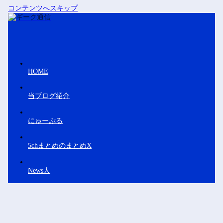
コンテンツへスキップ
HOME
当ブログ紹介
にゅーぷる
5chまとめのまとめX
News人