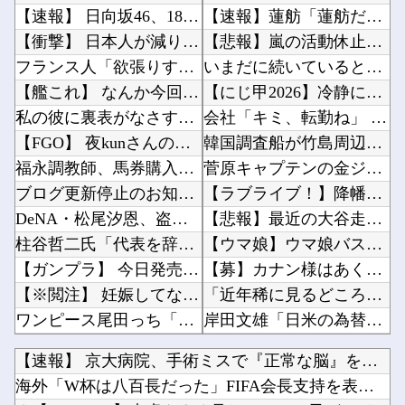
【速報】 日向坂46、18thシングル『イチャイチャ虫』の発売が決定！！
【速報】蓮舫「蓮舫だから叩いて良いという報道」 ネット「高市だから叩いて良いをやってるのが...
【衝撃】 日本人が減り「外国人が増えた」市区町村ランキング…TOP5がこちらｗｗｗｗｗｗ
【悲報】嵐の活動休止の影響か…相葉雅紀のレコメンが9月いっぱいで終了へ他
フランス人「欲張りすぎだ」中村敬斗、ランス残留の可能性を会長が示唆！移籍金が交渉の壁に.....
いまだに続いていると聞いてビビる漫画「ながされて藍蘭島」「咲」「らき☆すた」他
【艦これ】 なんか今回はE5は甲で当然みたいな流れあるよね
【にじ甲2026】冷静に考えるとなんだこのえっっっな格好は…？他
私の彼に裏表がなさすぎる 第3話
会社「キミ、転勤ね」 男性社員「なら辞めますわ」 → 凄いことになるｗｗｗｗｗｗ他
【FGO】 夜kunさんのモルガンイラスト！！ 蝶の羽好きです！
韓国調査船が竹島周辺の日本EEZ内で調査か、ワイヤのようなもの海中に投入…外務省が抗議！他
福永調教師、馬券購入者を軽んじる発言
菅原キャプテンの金ジャージｷﾀ━(ﾟ∀ﾟ)━!【乃木坂46】他
ブログ更新停止のお知らせ
【ラブライブ！】降幡愛さんがドッキリGPに出演！！！！他
DeNA・松尾汐恩、盗塁阻止率 .217で、12球団13人中12位（8月5日現在）
【悲報】最近の大谷走塁ミス他
柱谷哲二氏「代表を辞退して下さい」 大物選手に直談判「自分からやめてほしいと思った」 闘将...
【ウマ娘】ウマ娘バストTOP20他
【ガンプラ】 今日発売のレオパルド、股関節が平成の作りすぎる…
【募】カナン様はあくまでチョロいでエッチしたいキャラ【画像】他
【※閲注】 妊娠してない人間が出産すると『コレ』が出てくるらしい…ヤバすぎる…
「近年稀に見るどころの話じゃないぞ」と台風15号の予想進路に困惑する人が多数、偏西風が全く...
ワンピース尾田っち「僕とその辺の連載作家は同じく『漫画家』と呼ばれるけど、それが不満で。」...
岸田文雄「日米の為替介入は一時しのぎに過ぎない。私なら円を強くすることが出来る」他
韓国人「日本がここまでの観光大国に発展した本当の理由がこちら…」→「昔から日本は愛されてた...
海外「日本は戦勝国なんだよ」 戦後の日本人の特別な生き様に各国から称賛の声他
【速報】 京大病院、手術ミスで『正常な脳』を摘出 → 患者は...
任天堂ソフトのダウンロード率61.5%ｗｗｗ
【にじさんじ】ソフィ「８８８✨ ぞろ目ってなんか嬉しくなるよね！！」他
海外「W杯は八百長だった」FIFA会長支持を表明したサッカー...
転校生と仲良くなってその子の家に遊びに行ったら私が小さい頃に撮った写真があった
お前らが思う「バカゲー」って何？他