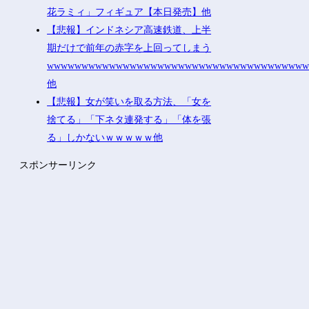
花ラミィ」フィギュア【本日発売】他
【悲報】インドネシア高速鉄道、上半
期だけで前年の赤字を上回ってしまう
wwwwwwwwwwwwwwwwwwwwwwwwwwwwwwwwwwwww
他
【悲報】女が笑いを取る方法、「女を
捨てる」「下ネタ連発する」「体を張
る」しかないｗｗｗｗｗ他
スポンサーリンク