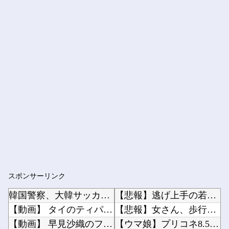
スポンサーリンク
韓国警察、大韓サッカー協会を家宅捜索 代表監督選考巡り
【悲報】逃げ上手の若君、2期放映中なのに全く話題にならない他
【動画】 タイのティパンコーン王子が日本人女性とデートか？
【悲報】女さん、歩行者を轢いた挙句、道路に倒れてどえらいことになってしまうw w w w ...
【動画】 早見沙織のフルコースが楽しめるアニメ発見されるｗｗｗｗｗｗｗ
【ウマ娘】プリコネ8.5周年直前生放送にて、プリコネ×ウマ娘コラボの開催について告知が！？...