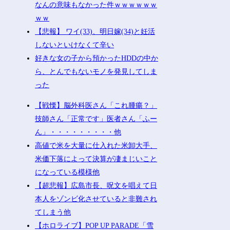
なんの意味もなかった件ｗｗｗｗｗｗ
ｗｗ
【悲報】 ワイ(33)、明日嫁(34)と妊活
しないといけなくて辛い
好きな女の子から預かったHDDの中か
ら、とんでもないモノを発見してしま
った
【戦慄】脳外科医さん「これ腫瘍？」
技師さん「正常です」医者さん「ふー
ん」・・・・・・・・・他
高値で米を大量に仕入れた米卸大手、
米価下落によって決算が凄まじいこと
になっている模様他
【超悲報】広島市長、呪文を唱えて日
本人をゾンビ化させていると非難され
てしまう他
【ホロライブ】POP UP PARADE「雪