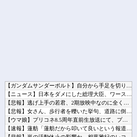
Powered by livedoor 相互RSS
【ガンダムサンダーボルト】自分から手足を切り落すなんて…他
【ニュース】日本をダメにした総理大臣、ワースト１位が同点でこ...
【悲報】逃げ上手の若君、2期放映中なのに全く話題にならない他
【悲報】女さん、歩行者を轢いた挙句、道路に倒れてどえらいこと...
【ウマ娘】プリコネ8.5周年直前生放送にて、プリコネ×ウマ娘...
【速報】蓮舫「蓮舫だから叩いて良いという報道」 ネット「高市...