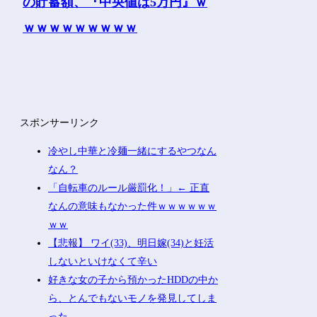
スポンサーリンク
冷やし中華と冷麺一緒にするやつなん
なん？
「自転車のルール厳罰化！」← 正直
なんの意味もなかった件ｗｗｗｗｗｗ
ｗｗ
【悲報】 ワイ(33)、明日嫁(34)と妊活
しないといけなくて辛い
好きな女の子から預かったHDDの中か
ら、とんでもないモノを発見してしま
った