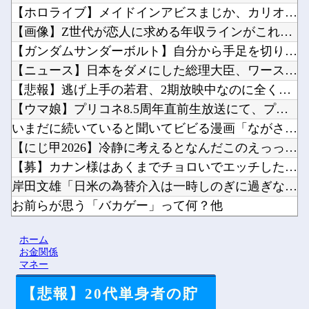
【ホロライブ】メイドインアビスまじか、カリオペすげえな他
【画像】Z世代が恋人に求める年収ラインがこれｗ他
【ガンダムサンダーボルト】自分から手足を切り落すなんて…他
【ニュース】日本をダメにした総理大臣、ワースト１位が同点でこ...
【悲報】逃げ上手の若君、2期放映中なのに全く話題にならない他
【ウマ娘】プリコネ8.5周年直前生放送にて、プリコネ×ウマ娘...
いまだに続いていると聞いてビビる漫画「ながされて藍蘭島」「咲...
【にじ甲2026】冷静に考えるとなんだこのえっっっな格好は…...
【募】カナン様はあくまでチョロいでエッチしたいキャラ【画像】...
岸田文雄「日米の為替介入は一時しのぎに過ぎない。私なら円を強...
お前らが思う「バカゲー」って何？他
シャープ、シンプルで使いやすいオーブンレンジ「RE-WF18...
ホーム
ペルソナ４R”メイン”ヒロインの里中千枝さん、来ている服と声...
お金関係
マネー
【悲報】20代単身者の貯