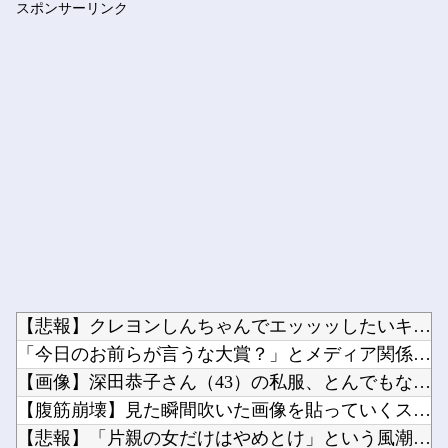
スポンサーリンク
モラハラ父を見て育ったせいで結婚に希望が持てない私。それなの...
Powered by livedoor 相互RSS
【悲報】クレヨンしんちゃんでエッッッしたいキャラ、満場一致で...
「今日のお前らが言うな大賞？」とメディア関係者の一般人への苦...
【画像】深田恭子さん（43）の私服、とんでもなく可愛いと話題...
【腹筋崩壊】見た瞬間吹いた画像を貼っていくスレｗｗｗｗ他
【悲報】「片親の女だけはやめとけ」という風潮、広まりつつある...