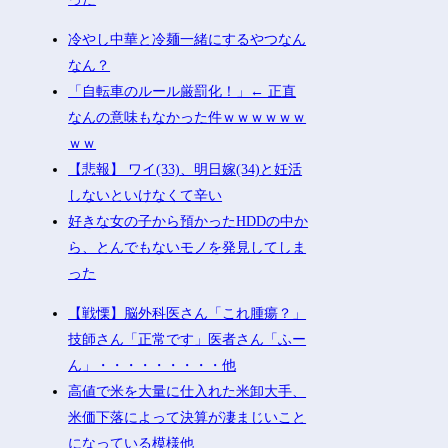
冷やし中華と冷麺一緒にするやつなん
なん？
「自転車のルール厳罰化！」← 正直
なんの意味もなかった件ｗｗｗｗｗｗ
ｗｗ
【悲報】 ワイ(33)、明日嫁(34)と妊活
しないといけなくて辛い
好きな女の子から預かったHDDの中か
ら、とんでもないモノを発見してしま
った
【戦慄】脳外科医さん「これ腫瘍？」
技師さん「正常です」医者さん「ふー
ん」・・・・・・・・・他
高値で米を大量に仕入れた米卸大手、
米価下落によって決算が凄まじいこと
になっている模様他