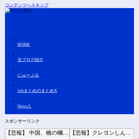
コンテンツへスキップ
HOME
当ブログ紹介
にゅーぷる
5chまとめのまとめX
News人
スポンサーリンク
【悲報】 中国、橋の欄干が強風一発で粉々に 鉄筋ゼロ 当局「接着剤でくっつけただけ」「正常...
【悲報】クレヨンしんちゃんでエッッッしたいキャラ、満場一致で決まるｗｗｗｗｗｗｗｗｗｗ他