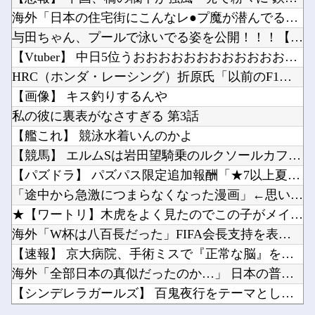
【ガンプラ再販】 RG「ストライクフリーダムガンダム ディアクティブモード」ほか【11時予...
【募】カナン様はあくまでチョロいでエッチしたいキャラ【画像】他
海外「日本の住宅街にこんなレ●プ魔が潜んでるとかマジかよ…さ...
モラハラ父を見て育ったせいで結婚に希望が持てない私。それなのに長男から結婚を急かされてしま...
岸田文雄「日米の為替介入は一時しのぎに過ぎない。私なら円を強くすることが出来る」他
与田ちゃん、プールで泳いでる姿を公開！！！【元乃木坂46】
海外「日本は戦勝国なんだよ」 戦後の日本人の特別な生き様に各国から称賛の声他
【Vtuber】 中日5位うおおおおおおおおおおおおおおおお
【にじさんじ】ソフィ「８８８✨ ぞろ目ってなんか嬉しくなるよね！！」他
HRC（ホンダ・レーシング）折原氏「以前のF1プロジェクトを...
お前らが思う「バカゲー」って何？他
【画像】 キス釣りするんや
Powered by livedoor 相互RSS
シャープ、シンプルで使いやすいオーブンレンジ「RE-WF187」他
私の彼に裏表がなさすぎる 第3話
キズナアイが加藤純一と絡み出したけどどうなんだ？他
【艦これ】 競泳水着いんのかよ
【競馬】 エルムSは岩田望騎乗のルクソールカフェがV
【パズドラ】 パズパス限定追加報酬「★7以上夏休みガチャ×3...
「途中から急激につまらなくなった漫画」←思い浮かべた作品
Powered by livedoor 相互RSS
★【ワートリ】木虎をよく見たのでこの子がメインヒロインだと思...
海外「W杯は八百長だった」FIFA会長支持を表明したサッカー...
【速報】 京大病院、手術ミスで『正常な脳』を摘出 → 患者は...
海外「全部日本の真似だったのか…」 日本の普通のテレビ番組が...
【シンデレラガールズ】 百鬼夜行をテーマとしたPOP UP ...
【ガンプラ再販】 RG「ストライクフリーダムガンダム ディア...