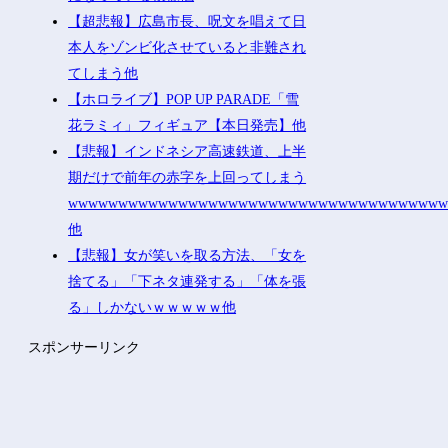
【超悲報】広島市長、呪文を唱えて日
本人をゾンビ化させていると非難され
てしまう他
【ホロライブ】POP UP PARADE「雪
花ラミィ」フィギュア【本日発売】他
【悲報】インドネシア高速鉄道、上半
期だけで前年の赤字を上回ってしまう
wwwwwwwwwwwwwwwwwwwwwwwwwwwwwwwwwwwww
他
【悲報】女が笑いを取る方法、「女を
捨てる」「下ネタ連発する」「体を張
る」しかないｗｗｗｗｗ他
スポンサーリンク