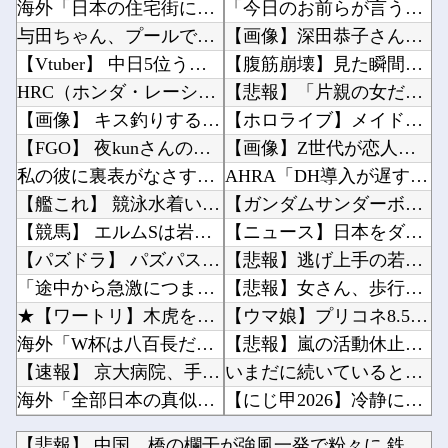
海外「日本の住宅街にこんなレ●プ魔が潜んでるとかマジかよ…さすがHENTAIの国…」
「今日のお前らが言うな大賞？」とメディア関係者の一般人への苦言にツッコミ殺到、被災地の避難...
与田ちゃん、プールで泳いでる姿を公開！！！【元乃木坂46】
【画像】深田恭子さん（43）の私服、とんでもなく可愛いと話題にwww他
【Vtuber】 中日5位うおおおおおおおおおおおおおおおお
【腹筋崩壊】見た瞬間吹いた画像を貼っていくスレｗｗｗｗ他
HRC（ホンダ・レーシング）折原氏「以前のF1プロジェクトを経験した専門家を何人か呼び戻し...
【悲報】「片親の女だけはやめとけ」という風潮、広まりつつある他
【画像】 キス釣りするんや
【ホロライブ】メイドインアビスまじか、カリオペすげえな他
【FGO】 夜kunさんのモルガンイラスト！！ 蝶の羽好きです！
【画像】Z世代が恋人に求める年収ラインがこれｗ他
私の彼に裏表がなさすぎる 第3話
AHRA「DH導入が遅すぎる、たまにピッチャーが打ったからって何が面白いんだよ」他
【艦これ】 競泳水着いんのかよ
【ガンダムサンダーボルト】自分から手足を切り落すなんて…他
【競馬】 エルムSは岩田望騎乗のルクソールカフェがV
【ニュース】日本をダメにした総理大臣、ワースト１位が同点でこの人ｗｗｗｗｗｗ他
【パズドラ】 パズパス限定追加報酬「★7以上夏休みガチャ×3連」キタ━━━━(゜∀゜)━━...
【悲報】逃げ上手の若君、2期放映中なのに全く話題にならない他
「途中から急激につまらなくなった漫画」←思い浮かべた作品
【悲報】女さん、歩行者を轢いた挙句、道路に倒れてどえらいことになってしまうw w w w ...
★【ワートリ】木虎をよく見たのでこの子がメインヒロインだと思ってたら、はじめて読んだとき違...
【ウマ娘】プリコネ8.5周年直前生放送にて、プリコネ×ウマ娘コラボの開催について告知が！？...
海外「W杯は八百長だった」FIFA会長支持を表明したサッカー協会に海外大騒ぎ！（海外の反応...
【悲報】嵐の活動休止の影響か…相葉雅紀のレコメンが9月いっぱいで終了へ他
【速報】 京大病院、手術ミスで『正常な脳』を摘出 → 患者は自発呼吸不可能な植物状態に
いまだに続いていると聞いてビビる漫画「ながされて藍蘭島」「咲」「らき☆すた」他
海外「全部日本の真似だったのか…」 日本の普通のテレビ番組が最新SNSの数十年先を行ってい...
【にじ甲2026】冷静に考えるとなんだこのえっっっな格好は…？他
【シンデレラガールズ】 百鬼夜行をテーマとしたPOP UP SHOPが東京・大阪にて開催
【ラブライブ！】降幡愛さんがドッキリGPに出演！！！！他
【悲報】 中国、橋の欄干が強風一発で粉々に 鉄筋ゼロ 当局「...