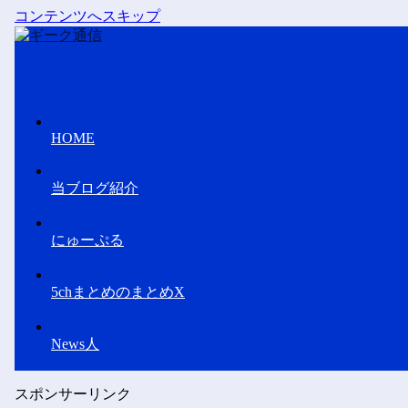
コンテンツへスキップ
HOME
当ブログ紹介
にゅーぷる
5chまとめのまとめX
News人
スポンサーリンク