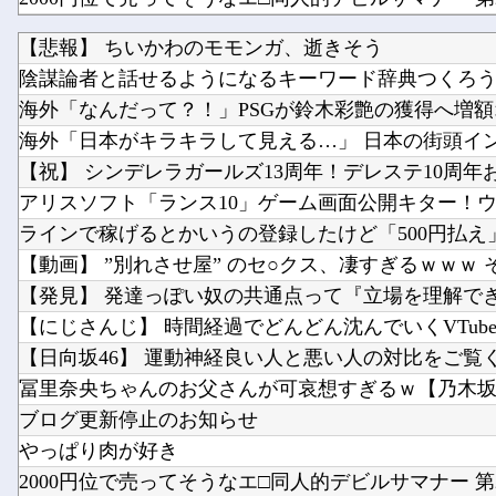
【艦これ】 E4-5の削りって水上と機動どっちでやっ
【悲報】 ちいかわのモモンガ、逝きそう
陰謀論者と話せるようになるキーワード辞典つくろ
韓国サッカー協会、外国人審判を性接待で買収して
海外「なんだって？！」PSGが鈴木彩艶の獲得へ増額オ
海外「日本がキラキラして見える…」 日本の街頭インタ
【祝】 シンデレラガールズ13周年！デレステ10周年おめ
アリスソフト「ランス10」ゲーム画面公開キター！ウル
ラインで稼げるとかいうの登録したけど「500円払え
【動画】 ”別れさせ屋” のセ○クス、凄すぎるｗｗｗ そり
【発見】 発達っぽい奴の共通点って『立場を理解できな
【にじさんじ】 時間経過でどんどん沈んでいくVTube
【日向坂46】 運動神経良い人と悪い人の対比をご覧
冨里奈央ちゃんのお父さんが可哀想すぎるｗ【乃木坂
ブログ更新停止のお知らせ
やっぱり肉が好き
2000円位で売ってそうなエ□同人的デビルサマナー 第