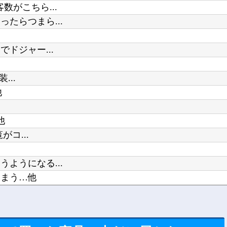
がこちら...
たらつまら...
ドジャー...
...
他
他
コ...
ようになる...
しまう…他
たちを笑顔...
てら...