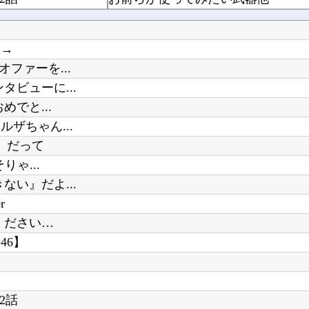
たでち？
【悲報】日本の警察さん、すぐ簡単
DeNA・レイノルズ、球審：福家のボール判定にフリーズ…カメラ、ズームアップ
小学館、「マンガワン」とは別の大
う→
いた事が判明
ファーを...
元いいとも青年隊、中居正広の”素顔
ビューに...
でと...
ザちゃん...
Powered by livedoor 相互RSS
」だって
【悲報】高市首相、もはやマッサー
ゃ...
い』だよ...
r
ください…
46】
2話