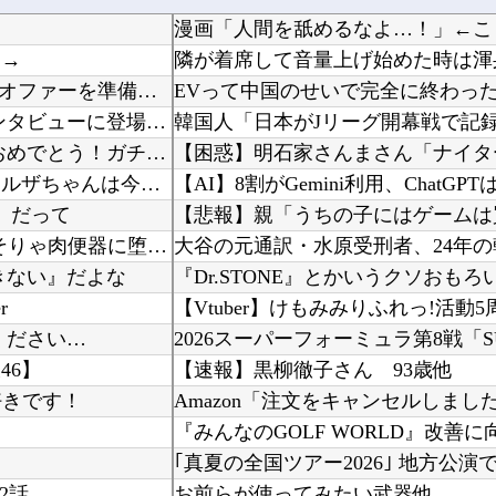
漫画「人間を舐めるなよ…！」←こ
う→
隣が着席して音量上げ始めた時は渾
海外「なんだって？！」PSGが鈴木彩艶の獲得へ増額オファーを準備していることに海外大騒ぎ！...
EVって中国のせいで完全に終わっ
海外「日本がキラキラして見える…」 日本の街頭インタビューに登場した女子高生4人組がエモす...
【祝】 シンデレラガールズ13周年！デレステ10周年おめでとう！ガチャ更新SSR八神マキノ...
アリスソフト「ランス10」ゲーム画面公開キター！ウルザちゃんは今回も美しい…。前作で助けた...
【AI】8割がGemini利用、ChatGP
」だって
【動画】 ”別れさせ屋” のセ○クス、凄すぎるｗｗｗ そりゃ肉便器に堕ちるわｗｗｗ
きない』だよな
『Dr.STONE』とかいうクソおも
r
ください…
2026スーパーフォーミュラ第8戦「
46】
【速報】黒柳徹子さん 93歳他
好きです！
『みんなのGOLF WORLD』改善
2話
お前らが使ってみたい武器他