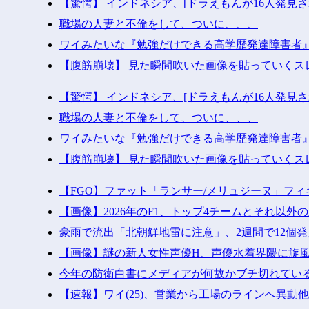
【驚愕】 インドネシア、[ドラえもんが16人発見
職場の人妻と不倫をして、ついに、、、
ワイみたいな『勉強だけできる高学歴発達障害者
【腹筋崩壊】 見た瞬間吹いた画像を貼っていくス
【驚愕】 インドネシア、[ドラえもんが16人発見
職場の人妻と不倫をして、ついに、、、
ワイみたいな『勉強だけできる高学歴発達障害者
【腹筋崩壊】 見た瞬間吹いた画像を貼っていくス
【FGO】ファット「ランサー/メリュジーヌ」フ
【画像】2026年のF1、トップ4チームとそれ以外
豪雨で流出「北朝鮮地雷に注意」、2週間で12個
【画像】謎の新人女性声優H、声優水着界隈に旋
今年の防衛白書にメディアが何故かブチ切れてい
【速報】ワイ(25)、営業から工場のラインへ異動他