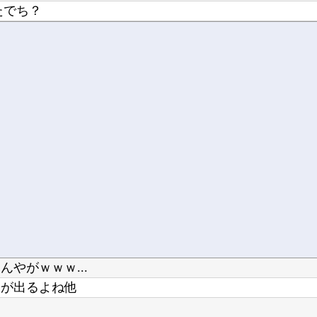
たでち？
ズ…カメ...
いた事が判明
やがｗｗｗ...
」が出るよね他