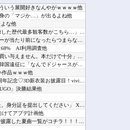
ういう展開好きなんやがｗｗｗｗ他
身の「マジか…」が出るよね他
たよな他
韓国人「日本がJリーグ開幕戦で記録した歴代最多観客数がこちら…」→「Kリーグとは次元が違う...
【困惑】明石家さんまさん「ナイターが当たり前になったらつまらないんですよ、我々は」ｗｗｗｗ...
Tは68% AI利用調査他
【悲報】親「うちの子にはゲームは買い与えません。本だけで十分」→結果他
大谷の元通訳・水原受刑者、24年の韓国遠征に「なんでドジャースが韓国に？」「日本なら分かる...
ろい作品ｗｗｗ他
【Vtuber】けもみみりふれっ!活動5周年記念♡3D新衣装お披露目！viviONとけもり...
SUGO」決勝結果他
Amazon「注文をキャンセルしました。身分証を提出してください」 X民「は？怪しすぎんだ...
に向けてアプデ計画他
｢真夏の全国ツアー2026｣ 地方公演で披露した夏曲一覧がコチラ！！！【乃木坂46】他