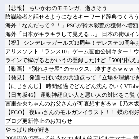
【悲報】 ちいかわのモモンガ、逝きそう
陰謀論者と話せるようになるキーワード辞典つくろ
ラインで稼げるとかいうの登録したけど「500円払え
【発見】 発達っぽい奴の共通点って『立場を理解で
【にじさんじ】 時間経過でどんどん沈んでいくVTube
【日向坂46】 運動神経良い人と悪い人の対比をご覧
冨里奈央ちゃんのお父さんが可哀想すぎるｗ【乃木坂
【FGO】 夜kunさんのモルガンイラスト！！ 蝶の羽
ブログ更新停止のお知らせ
やっぱり肉が好き
2000円位で売ってそうなエ□同人的デビルサマナー 第