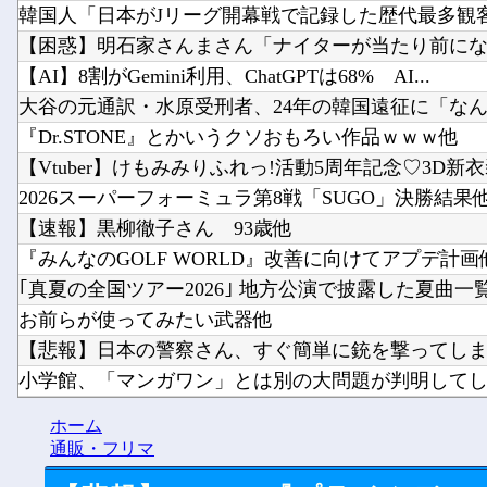
韓国人「日本がJリーグ開幕戦で記録した歴代最多観客数
【困惑】明石家さんまさん「ナイターが当たり前になっ
【AI】8割がGemini利用、ChatGPTは68% AI...
大谷の元通訳・水原受刑者、24年の韓国遠征に「なんで
『Dr.STONE』とかいうクソおもろい作品ｗｗｗ他
【Vtuber】けもみみりふれっ!活動5周年記念♡3D新衣装
2026スーパーフォーミュラ第8戦「SUGO」決勝結果
【速報】黒柳徹子さん 93歳他
『みんなのGOLF WORLD』改善に向けてアプデ計画
｢真夏の全国ツアー2026｣ 地方公演で披露した夏曲一覧が
お前らが使ってみたい武器他
【悲報】日本の警察さん、すぐ簡単に銃を撃ってしまう
小学館、「マンガワン」とは別の大問題が判明して
【画像】へずま議員、被災地でめちゃくちゃ働いて老人
ホーム
【群馬】デカいNinja乗りさん、後方確認しない軽四に当
通販・フリマ