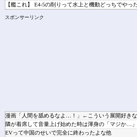
【艦これ】 E4-5の削りって水上と機動どっちでやっ
DeNA・レイノルズ、球審：福家のボール判定にフリー
スポンサーリンク
韓国サッカー協会、外国人審判を性接待で買収して
漫画「人間を舐めるなよ…！」←こういう展開好きなん
隣が着席して音量上げ始めた時は渾身の「マジか…
EVって中国のせいで完全に終わったよな他