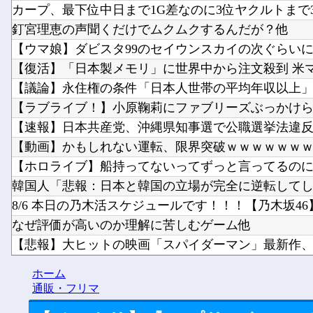
カープ、最下位中日まで1G差なのに3位ヤクルトまで3G
釘宮理恵の声聞くだけでムクムクするんだが？他
【ウマ娘】ダビスタ99のセイウンスカイの次ぐらいに強
【復活】「日本製メモリ」に世界中から注文殺到 米マイ
【議論】永住権の条件「日本人世帯の平均年収以上」←
【ラブライブ！】小原鞠莉にファブリーズぶっかけられた
【速報】日本共産党、沖縄県知事選で公職選挙法違反！！！
【動画】かもしれない運転、限界突破ｗｗｗｗｗｗ
【ホロライブ】船持ってないってずっと言ってるのに何
韓国人「悲報：日本と韓国の立場が完全に逆転してしま
8/6 本日の乃木活スケジュールです！！！【乃木坂46
なぜ評価が高いのか理解に苦しむゲーム他
【悲報】大ヒットの映画「スパイダーマン」最新作、上
漫画ワンピース(平均読者44歳)「第三世界でさぁ！悪魔
ホーム
【悲報】スマホがウイルス感染してる助けてくれ?他
通販・フリマ