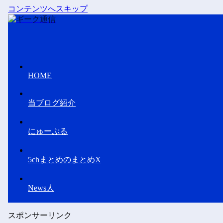
コンテンツへスキップ
HOME
当ブログ紹介
にゅーぷる
5chまとめのまとめX
News人
スポンサーリンク