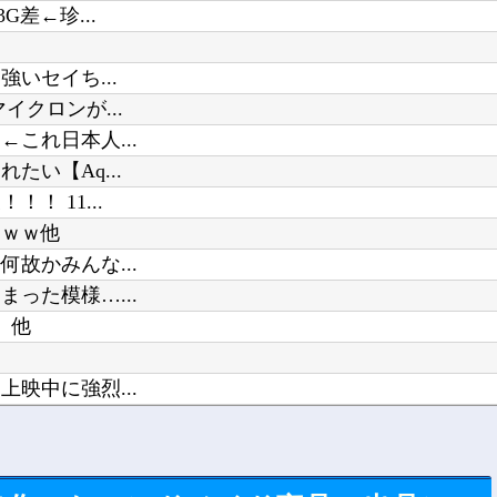
差←珍...
いセイち...
クロンが...
これ日本人...
い【Aq...
 11...
ｗｗｗ他
故かみんな...
った模様…...
】他
映中に強烈...
がいて...