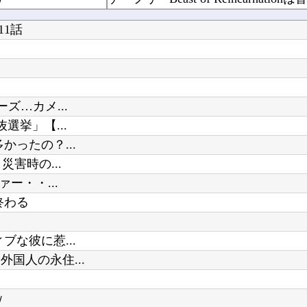
ると話題に
1話
げとる
8/6 本日の乃木活スケジュールです
る
なぜ評価が高いのか理解に苦しむゲ
ズ…カメ...
選挙」【...
Powered by livedoor 相互RSS
ったの？...
【悲報】スマホがウイルス感染して
害時の...
ー・・...
終わる
な彼に惹...
国人の永住...
ｗ