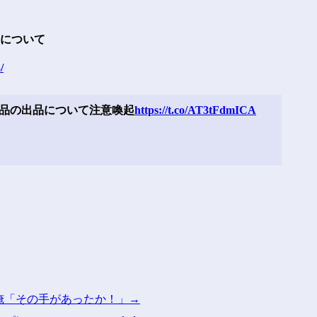
品について
/
商品の出品について注意喚起
https://t.co/AT3tFdmICA
俺「その手があったか！」→