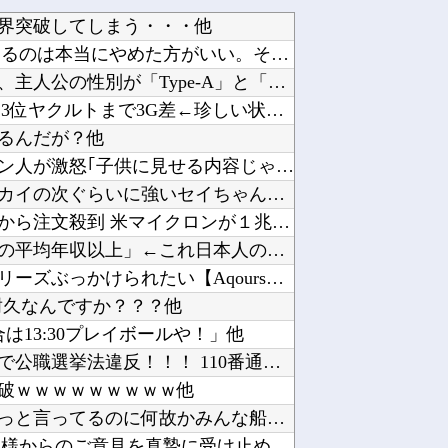
界突破してしまう・・・他
「何者にもなれなかった結果、○○するのは本当にやめた方がいい。それやっても自分の価値は上が...
【画像】最新ファイヤーエンブレム、主人公の性別が「Type-A」と「Type-B」になって...
カープ、最下位中日まで1G差なのに3位ヤクルトまで3G差←珍しい状況他
るんだが？他
【悲報】ちいかわの映画を見たイラン人が激怒｢子供に見せる内容じゃない｡悪影響は計り知れない...
【ウマ娘】ダビスタ99のセイウンスカイの次ぐらいに強いセイちゃん。他
【復活】「日本製メモリ」に世界中から注文殺到 米マイクロンが１兆５０００億円を表明他
【議論】永住権の条件「日本人世帯の平均年収以上」←これ日本人の半分もクリアできないだろ他
【ラブライブ！】小原鞠莉にファブリーズぶっかけられたい【Aqours】他
耐久なんですか？？？他
は13:30プレイボールや！」他
【速報】日本共産党、沖縄県知事選で公職選挙法違反！！！ 110番通報されても辞全くめない件...
破ｗｗｗｗｗｗｗｗｗ他
【ホロライブ】船持ってないってずっと言ってるのに何故かみんな船上にいるよね他
ゲーフリ「Beast of Reincarnationは皆様からのご意見を真摯に受け止め継...