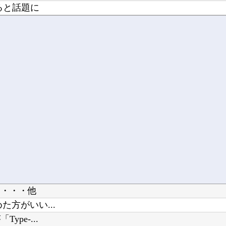
ると話題に
げとる
る
う・・・他
方がいい...
e-...