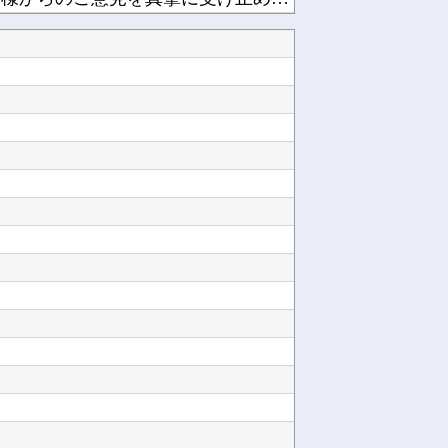
韓国人「悲報：日本と韓国の立場が完全に逆転してしまった模様…」→「日本を笑って見てたのに…...
！！！【乃木坂46】他
ーム他
【悲報】大ヒットの映画「スパイダーマン」最新作、上映中に強烈なオナラが発生し観客数十人避難...
UEFAとFIFAの争いが完全に泥沼化した模様、UEFA側の逆転敗北すらあり得るような情勢...
漫画ワンピース(平均読者44歳)「第三世界でさぁ！悪魔がいてさぁ！世界を創った19の武器が...
【朗報】甲子園に女性審判が仲間入り→初出場で流した涙に「絶対失敗できない」ファン称賛ｗｗｗ...
る助けてくれ?他
Powered by livedoor 相互RSS