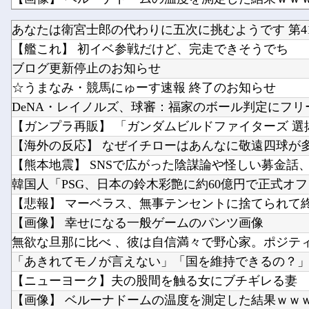
【画像】 日本さん、避難所が各国と比べて優秀過ぎ
あなたは衛宮士郎の代わりに五次に挑むようです 第41
【ホロライブ】 泉パッパが水着ミオしゃイラストあ
【艦これ】 初イベ参戦だけど、完走できそうでち
【NMB48】 本郷柚巴の写真集がすごいことになって
ブログ更新停止のお知らせ
☆うまなみ・競馬にゅーす速報 終了のお知らせ
DeNA・レイノルズ、球審：福家のボール判定にフリー
【ガンプラ再販】 「ガンダムビルドファイターズ 選抜
【海外の反応】 なぜイチローはあんなに敬遠四球が多か
【熊本地震】 SNSで広がった陰謀論や怪しい募金話、災
韓国人「PSG、日本の鈴木彩艶に約60億円で正式オファ
【悲報】 マーベラス、無事テンセントに捨てられて
【画像】 幸せになる一般ゲームのパンツ画像
無欲な旦那に比べ 、彼は自信満々で野心家。ポジティブ
「あきれてモノが言えない」「国を維持できるの？」外
【ニューヨーク】夫の股間を触る女にブチギレる妻
【画像】 ベルーナドームの温度を測定した結果ｗｗ