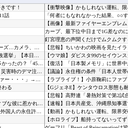
好きです！
【衝撃映像】かもしれない運転、限
1話
釘宮理恵の声聞くだけでムクムクす
DeNA・レイノルズ、球審：福家のボール判定にフリーズ…カメラ、ズームアップ
【ガンプラ再販】 「ガンダムビルドファイターズ 選抜選挙」【本日投票開始】
【海外の反応】 なぜイチローはあんなに敬遠四球が多かったの？「45歳引退で通算打率.311...
【熊本地震】 SNSで広がった陰謀論や怪しい募金話、災害時のデマ注意！
韓国人「PSG、日本の鈴木彩艶に約60億円で正式オファー・・・」→「あいつがそれほどなのか...
終わる
【GジェネE】ケンタウロス形態も
【悲報】高野連「暑熱対策で第2試合
無欲な旦那に比べ 、彼は自信満々で野心家。ポジティブな彼に惹かれバイト後や休みの日に会うよ...
「あきれてモノが言えない」「国を維持できるの？」外国人の永住許可要件の厳格化で在日中国人の...
【動画】かもしれない運転、限界突
ｗ