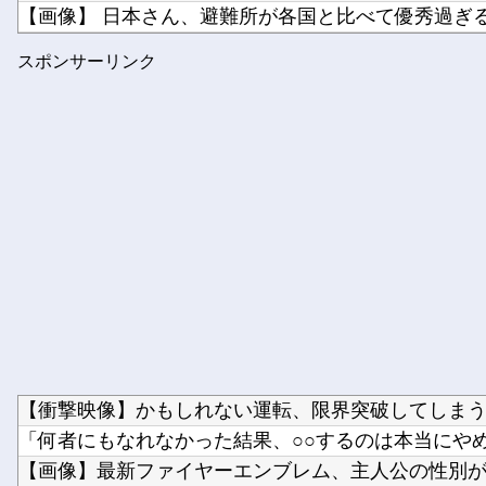
【画像】 日本さん、避難所が各国と比べて優秀過ぎ
【ホロライブ】 泉パッパが水着ミオしゃイラストあ
スポンサーリンク
【NMB48】 本郷柚巴の写真集がすごいことになって
【衝撃映像】かもしれない運転、限界突破してしま
「何者にもなれなかった結果、○○するのは本当にやめた
【画像】最新ファイヤーエンブレム、主人公の性別が「Typ