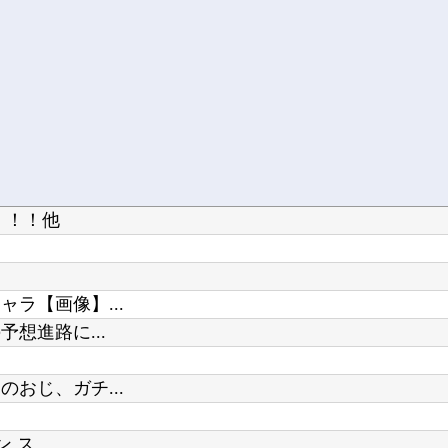
！！！他
ラ【画像】...
想進路に...
おじ、ガチ...
ス...