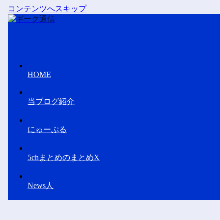
コンテンツへスキップ
HOME
当ブログ紹介
にゅーぷる
5chまとめのまとめX
News人