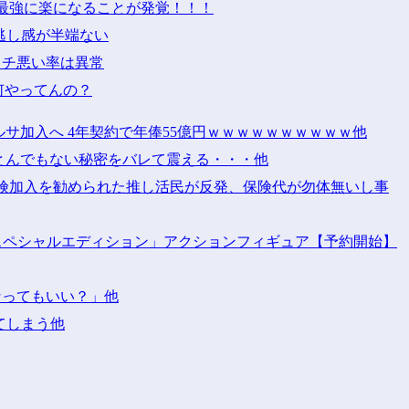
最強に楽になることが発覚！！！
グ逃し感が半端ない
タチ悪い率は異常
何やってんの？
サ加入へ 4年契約で年俸55億円ｗｗｗｗｗｗｗｗｗｗ他
とんでもない秘密をバレて震える・・・他
保険加入を勧められた推し活民が反発、保険代が勿体無いし事
 スペシャルエディション」アクションフィギュア【予約開始】
なってもいい？」他
てしまう他