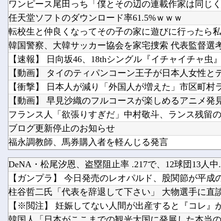
任天堂ソフトのダウンロード率61.5%ｗｗｗ
韓国警察、大韓サッカー協会を家宅捜索 代表監督選
【速報】 日向坂46、18thシングル『イチャイチャ
【動画】 タイのティパンコーン王子が日本人女性と
ブログ更新停止のお知らせ
福永調教師、馬券購入者を軽んじる発言
私の彼に裏表がなさすぎる 第3話
DeNA・松尾汐恩、盗塁阻止率 .217で、12球団13人中..
【艦これ】 なんか今回はE5は甲で当然みたいな流れ
【ガンプラ】 今日発売のレオパルド、股関節が平成の作
【FGO】 夜kunさんのモルガンイラスト！！ 蝶の羽
柱谷哲二氏「代表を辞退して下さい」 大物選手に直談判
【※閲注】 妊娠してない人間が出産すると『コレ』が出
韓国人「日本がここまでの観光大国に発展した本当の理