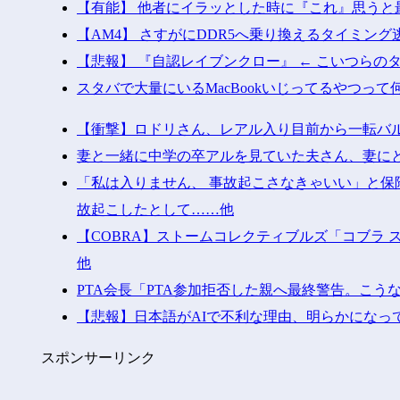
【有能】 他者にイラッとした時に『これ』思うと
【AM4】 さすがにDDR5へ乗り換えるタイミン
【悲報】 『自認レイブンクロー』 ← こいつらの
スタバで大量にいるMacBookいじってるやつって
【衝撃】ロドリさん、レアル入り目前から一転バル
妻と一緒に中学の卒アルを見ていた夫さん、妻に
「私は入りません、 事故起こさなきゃいい」と
故起こしたとして……他
【COBRA】ストームコレクティブルズ「コブラ
他
PTA会長「PTA参加拒否した親へ最終警告。こう
【悲報】日本語がAIで不利な理由、明らかになっ
スポンサーリンク