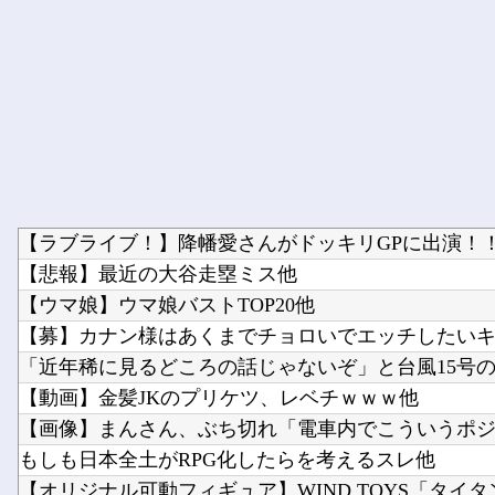
【ラブライブ！】降幡愛さんがドッキリGPに出演！
【悲報】最近の大谷走塁ミス他
【ウマ娘】ウマ娘バストTOP20他
【募】カナン様はあくまでチョロいでエッチしたいキャ
「近年稀に見るどころの話じゃないぞ」と台風15号の予
【動画】金髪JKのプリケツ、レベチｗｗｗ他
【画像】まんさん、ぶち切れ「電車内でこういうポジの
もしも日本全土がRPG化したらを考えるスレ他
【オリジナル可動フィギュア】WIND TOYS「タイタン 