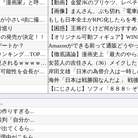
ワンピース尾田っち「僕とその辺の連載作家は同じく『漫画家』と呼ばれるけど、それが不満で。」...
【動画】金髪JKのプリケツ、レベ
転校生と仲良くなってその子の家に遊びに行ったら私が小さい頃に撮った写真があった
もしも日本全土がRPG化したらを考
考巡り
【困惑】王将行くけど何がおすすめ
虫』の発売が決定！！
デートか？
Amazonができる前って通販どうや
【衝撃】 日本人が減り「外国人が増えた」市区町村ランキング…TOP5がこちらｗｗｗｗｗｗ
【動画】 早見沙織のフルコースが楽しめるアニメ発見されるｗｗｗｗｗｗｗ
フランス人「欲張りすぎだ」中村敬斗、ランス残留の可能性を会長が示唆！移籍金が交渉の壁に.....
お前らが思う「バカゲー」って何？
.
あるよね
シャープ、シンプルで使いやすいオーブ
りすぎる...
好きです！
キズナアイが加藤純一と絡み出した
「自分か...
てくるら...
由がこちら...