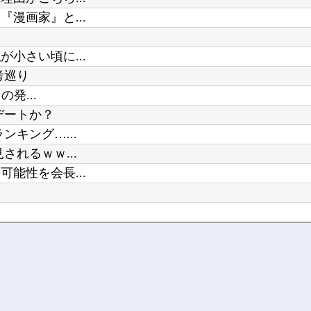
【ウマ娘】見た目に反してシナリオ
漫画家』と...
Powered by livedoor 相互RSS
ワイ同じスマホ11年使ってるんやけ
小さい頃に...
考巡り
発...
デートか？
キング…...
れるｗｗ...
能性を会長...
あるよね