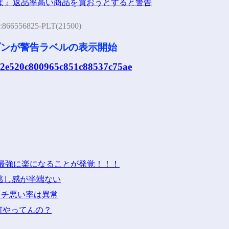
E:866556825-PLT(21500)
ゾンが警告ラベルの表示開始
16b2e520c800965c851c88537c75ae
最強に楽になることが発覚！！！
グ逃し感が半端ない
タチ悪い率は異常
何やってんの？