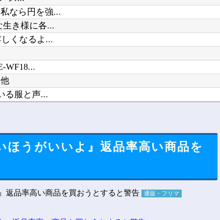
なら円を強...
き様に各...
くなるよ...
18...
？他
る服と声...
ない 今...
ないほうがいいよ』返品率高い商品を
通販・フリマ