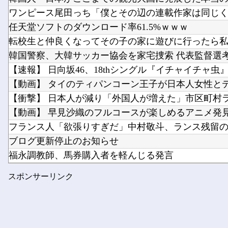
ワンピース尾田っち「僕とその辺の連載作家は同じく『
任天堂ソフトのダウンロード率61.5%ｗｗｗ
転校生と仲良くなってその子の家に遊びに行ったら私が
韓国警察、大韓サッカー協会を家宅捜索 代表監督選
【速報】 日向坂46、18thシングル『イチャイチャ虫』の
【動画】 タイのティパンコーン王子が日本人女性と
【衝撃】 日本人が減り「外国人が増えた」市区町村ラン
【動画】 早見沙織のフルコースが楽しめるアニメ発見さ
フランス人「欲張りすぎだ」中村敬斗、ランス残留の可
ブログ更新停止のお知らせ
福永調教師、馬券購入者を軽んじる発言
私の彼に裏表がなさすぎる 第3話
スポンサーリンク
【艦これ】 なんか今回はE5は甲で当然みたいな流れ