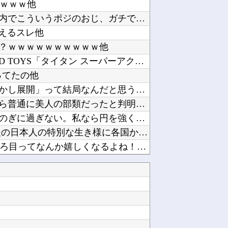
チｗｗｗ他
【画像】まんさん、ぶち切れ「電車内でこういうポジのおじ、ガチでイラネ」他
えるスレ他
？ｗｗｗｗｗｗｗｗｗｗ他
【オリジナル可動フィギュア】WIND TOYS「タイタン スーパーアクションマッスルボディ...
ってたの他
【徹底議論】漫画史上「最大のやらかし展開」って結局なんだと思う？他
女芸人の吉住さん（36）メイクしたら普通に美人の部類だったと判明ｗｗｗｗｗｗｗｗｗ他
岸田文雄「日米の為替介入は一時しのぎに過ぎない。私なら円を強くすることが出来る」他
海外「日本は戦勝国なんだよ」 戦後の日本人の特別な生き様に各国から称賛の声他
【にじさんじ】ソフィ「８８８✨ ぞろ目ってなんか嬉しくなるよね！！」他
他
ンレンジ「RE-WF187」他
けどどうなんだ？他
アカネの回胴でっかいどう #04【「スマスロ とある魔術の禁書目録2」アカネ初 新台実戦!...
ペルソナ４R”メイン”ヒロインの里中千枝さん、来ている服と声がかわいかっただけという事実が...