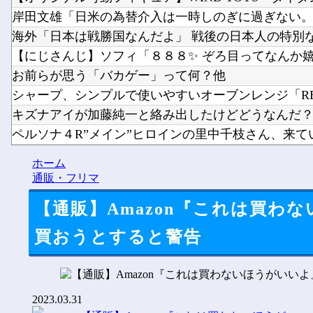
岸田文雄「日米の為替介入は一時しのぎに過ぎない。私
海外「日本は戦勝国なんだよ」 戦後の日本人の特別な生
【にじさんじ】ソフィ「８８８✨ ぞろ目ってなんか嬉し
お前らが思う「バカゲー」って何？他
シャープ、シンプルで使いやすいオーブンレンジ「RE-WF
キズナアイが加藤純一と絡み出したけどどうなんだ
ペルソナ４R”メイン”ヒロインの里中千枝さん、来てい
ワイ同じスマホ11年使ってるんやけど他
ホーム
【ホロライブ】虎金妃笑虎「引っ越し先、洗濯機置き場が
通販・フリマ
【通販】Amazon『これは買わ
買おうとすると警告
2023.03.31