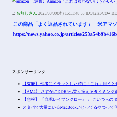
1:
名無しさん
2023/03/30(木) 15:11:48.53 ID:JJ2IzSCt0● B
この商品「よく返品されています」 米アマ
https://news.yahoo.co.jp/articles/253a54b9b4
スポンサーリンク
【有能】 他者にイラッとした時に『これ』思うと
【AM4】 さすがにDDR5へ乗り換えるタイミン
【悲報】 『自認レイブンクロー』 ← こいつらの
スタバで大量にいるMacBookいじってるやつって