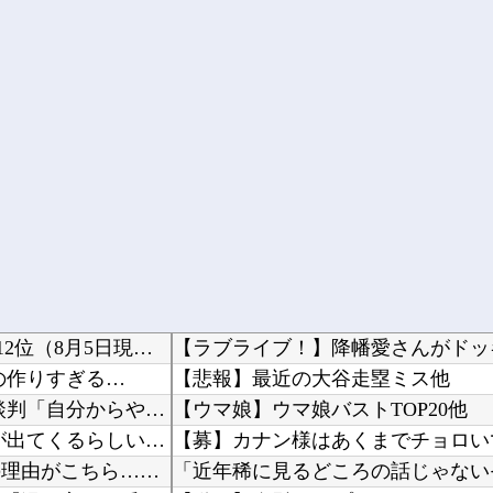
DeNA・松尾汐恩、盗塁阻止率 .217で、12球団13人中12位（8月5日現在）
【ラブライブ！】降幡愛さんがドッ
の作りすぎる…
【悲報】最近の大谷走塁ミス他
柱谷哲二氏「代表を辞退して下さい」 大物選手に直談判「自分からやめてほしいと思った」 闘将...
【ウマ娘】ウマ娘バストTOP20他
【※閲注】 妊娠してない人間が出産すると『コレ』が出てくるらしい…ヤバすぎる…
【募】カナン様はあくまでチョロい
韓国人「日本がここまでの観光大国に発展した本当の理由がこちら…」→「昔から日本は愛されてた...