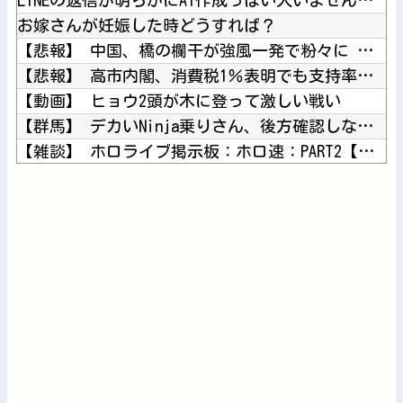
お嫁さんが妊娠した時どうすれば？
【悲報】 中国、橋の欄干が強風一発で粉々に 鉄筋ゼロ 当局「...
【悲報】 高市内閣、消費税1％表明でも支持率下落 →ついに６...
【動画】 ヒョウ2頭が木に登って激しい戦い
【群馬】 デカいNinja乗りさん、後方確認しない軽四に当て...
【雑談】 ホロライブ掲示板：ホロ速：PART2【配信実況可】
【にじさんじ】 ルイス「ドパガキの時代は終わり！セロトニン優...
【悲痛】 溺れた11歳息子を助けようと川へ…40歳父親が死亡...
Powered by livedoor 相互RSS