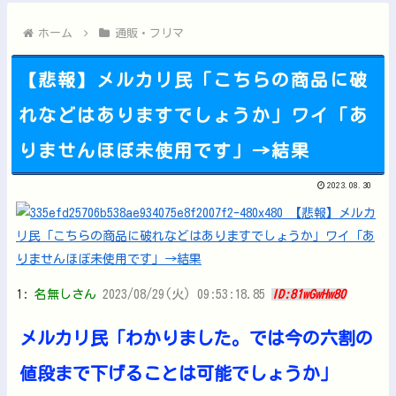
韓国人「日本人が絶対に違法駐車をしない本当の理由がこちら…」...
【悲報】韓国、ロシアウクライナ戦争に参戦へ！！！他
ホーム
通販・フリマ
【悲報】メルカリ民「こちらの商品に破
れなどはありますでしょうか」ワイ「あ
Powered by livedoor 相互RSS
りませんほぼ未使用です」→結果
2023.08.30
1:
名無しさん
2023/08/29(火) 09:53:18.85
ID:81wGwHw80
メルカリ民「わかりました。では今の六割の
値段まで下げることは可能でしょうか」