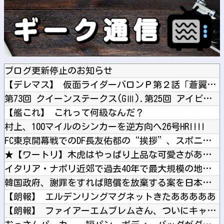
ブログ更新停止のお知らせ
【デレマス】 仮面ライダーバロンＰ第２話「蒼翼の乙女」
第73回 クイーンステークス(GⅢ).第25回 アイビスサマ...
【艦これ】 これって何級なんだ？
村上、100マイルのシンカーを逆方向へ26号HR!!!!
FC東京開幕戦でのDF長友佑都の“挨拶”、スポニチがネタバレ...
★【ワートリ】木虎はやっぱり上品な可愛さがあるな
イタリア・ナポリ近郊で過去40年で最大規模の地震「M4.7」...
韓国政府、謝罪をすれば賠償を放棄する案を日本側に提示するも拒...
【朗報】 エルデンリングマグネットきたあああああ
【朗報】 ファイアーエムブレムさん、ついにキャラ成長率がゲー...