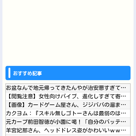
おすすめ記事
お盆なんで地元帰ってきたんやが治安悪すぎて草他
【閲覧注意】女性向けバイブ、進化しすぎて寄生獣みたいになって...
【画像】カードゲーム屋さん、ジジババの溜まり場になって終わる...
カクヨム：『スキル無しゴトーさんは最弱のはずです！～勇者召喚...
元カープ前田智徳が小園に喝！「自分のバッティングが確立できて...
羊宮妃那さん、ヘッドドレス姿がかわいいｗｗｗｗ他