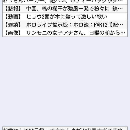
おっさんパーカー、短パン、ボディーバッグがダサい！自分は女だ...
【悲報】 中国、橋の欄干が強風一発で粉々に 鉄筋ゼロ 当局「...
【動画】 ヒョウ2頭が木に登って激しい戦い
【雑談】 ホロライブ掲示板：ホロ速：PART2【配信実況可】
【画像】 サンモニの女子アナさん、日曜の朝から素材を提供して...
【NMB48】 本郷柚巴の写真集がすごいことになってる
【悲痛】 溺れた11歳息子を助けようと川へ…40歳父親が死亡...
Powered by livedoor 相互RSS