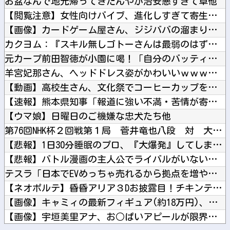
お盆なんで地元帰ってきたんやが治安悪すぎて草他
【閲覧注意】女性向けバイブ、進化しすぎて寄生獣みたいになって...
【画像】カードゲーム屋さん、ジジババの溜まり場になって終わる...
カクヨム：『スキル無しゴトーさんは最弱のはずです！～勇者召喚...
元カープ前田智徳が小園に喝！「自分のバッティングが確立できて...
羊宮妃那さん、ヘッドドレス姿がかわいいｗｗｗｗ他
【動画】高校生さん、文化祭でコーヒーカップを作って大盛りあが...
【速報】熊本県知事「報道に強い不満・苦情が寄せられている」→...
【ウマ娘】日曜日のご機嫌な忠犬たち他
第76回NHK杯２回戦第１局 菅井竜也八段 対 大橋貴洸七段...
【悲報】1日30分睡眠のプロ、『大爆発』してしまった結果・・...
【悲報】バトル漫画の主人公でライバルがいないキャラ、存在しな...
テスラ「日本でEVめっちゃ売れるから拠点を増やすね」他
【ネオポルテ】昏昏アリア３Dお披露目！チキンテカテカ他
【画像】キャミィの最新フィギュア(約18万円)、ガチで作り込...
【画像】宇垣美里アナ、お○ぱいアピールが限界突破してしまうｗ...