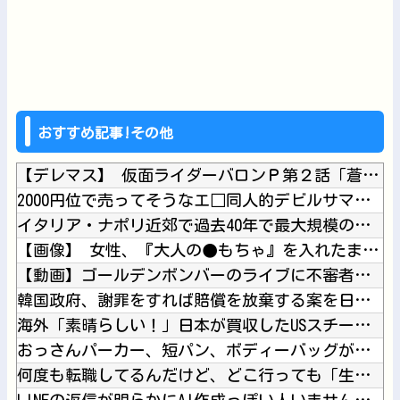
おすすめ記事!その他
【デレマス】 仮面ライダーバロンＰ第２話「蒼翼の乙女」
2000円位で売ってそうなエ□同人的デビルサマナー 第2話
イタリア・ナポリ近郊で過去40年で最大規模の地震「M4.7」...
【画像】 女性、『大人の●もちゃ』を入れたままMRI検査を受...
【動画】ゴールデンボンバーのライブに不審者が乱入
韓国政府、謝罪をすれば賠償を放棄する案を日本側に提示するも拒...
海外「素晴らしい！」日本が買収したUSスチール驚異の大復活に...
おっさんパーカー、短パン、ボディーバッグがダサい！自分は女だ...
何度も転職してるんだけど、どこ行っても「生意気」と悪く言われ...
LINEの返信が明らかにAI作成っぽい人いませんか？