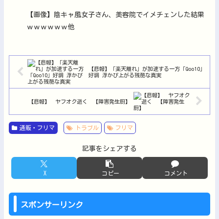
【画像】陰キャ風女子さん、美容院でイメチェンした結果
ｗｗｗｗｗｗ他
【悲報】「楽天離れ」が加速する一方「Qoo10」
好調 浮かび上がる残酷な真実
【悲報】 ヤフオク逝く 【障害発生厨】
通販・フリマ
トラブル
フリマ
記事をシェアする
X
コピー
コメント
スポンサーリンク