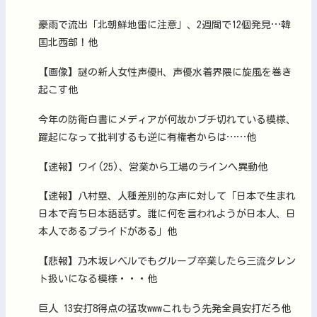
豪雨で流出「北朝鮮地雷に注意」、2週間で12個発見…韓
国北西部！他
【画像】謎の新人女性声優H、声優水着界隈に旋風を巻き
起こす他
今年の防衛白書にメディアが何故かブチ切れている模様、
躍起になって批判するも逆に有権者からは……他
【速報】ワイ(25)、営業から工場のラインへ異動他
【速報】八村塁、人種差別的な声に対して「日本で生まれ
日本で育ち日本語話す。誰に何を言われようが日本人、日
本人であるプライドがある」他
【悲報】乃木坂レベルでもグループ卒業したら三流タレン
ト扱いになる模様・・・他
巨人 13安打8得点の猛攻wwwこれもう先発全員安打だろ他