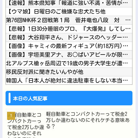
【速報】熊本県知事「報道に強い不満・苦情が寄せられている」→...
【ウマ娘】日曜日のご機嫌な忠犬たち他
第76回NHK杯２回戦第１局 菅井竜也八段 対 大橋貴洸七段...
【悲報】1日30分睡眠のプロ、『大爆発』してしまった結果・・...
【悲報】大谷翔平さん、ドジャースのヘッダー画像から消えるｗｗ...
【画像】キャミィの最新フィギュア(約18万円)、ガチで作り込...
【画像】宇垣美里アナ、お○ぱいアピールが限界突破してしまうｗ...
北アルプス槍ヶ岳周辺で19歳の男子大学生が遭難 単独で1泊2...
移民反対派に聞きたいんやが他
韓国人「日本人が絶対に違法駐車をしない本当の理由がこちら…」...
【にじさんじ】社「ヤバいこれ 闇のゲーム」他
【にじさんじ】おニュイがナルホドくんに驚いとる他
本日の人気記事
軽自動車とコンパクトカーって税金2
万しか違わないのにそれケチる意味あ
る？
Powered by livedoor 相互RSS