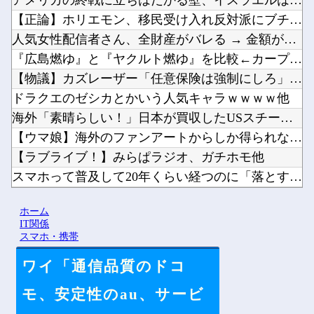
アメリカの終戦に立ちはだかる壁、イスラエルはトランプ和平案に...
【正論】ホリエモン、移民受け入れ反対派にブチギレ→スタジオ誰...
人気女性配信者さん、全財産がバレる → 金額がヤバすぎるｗｗ...
『広島燃ゆ』と『ヤクルト燃ゆ』を比較←カープファンの反応「新...
【物議】カズレーザー「任意保険は強制にしろ」→なんG民「それ...
ドラクエのゼシカとかいう人気キャラｗｗｗｗ他
海外「素晴らしい！」日本が買収したUSスチール驚異の大復活に...
【ウマ娘】海外のファンアートからしか得られない栄養素がある。...
【ラブライブ！】みらぱラジオ、ガチホモ他
スマホって普及して20年くらい経つのに「落とすだけで割れる」...
【にじさんじ】梢桃音、映画ちいかわ感想＆考察会＆平和的解決R...
ホーム
【悲報】「HUNTER×HUNTER」のビヨンド=ネテロさん...
IT関係
スマホ・携帯
ワイ「通信品質のドコ
Powered by livedoor 相互RSS
モ、安定性のau、サービ