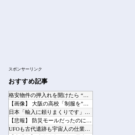
ガンプラの転売ってガンプラ組んでる奴が片手間にやってるわけじゃないんだな…
【学園アイドルマスター】 MiraiMira「花海咲季 雨上がりのアイリス 特訓...
Powered by livedoor 相互RSS
スポンサーリンク
おすすめ記事
格安物件の押入れを開けたら “とんでもないモノ” が出てきて絶叫した
【画像】 大阪の高校「制服を”これ”に変えたら志願者がめちゃくちゃ増えた」
日本「輸入に頼りまくりです」高市「円安ホクホク！ホクホクゥ！」←
【悲報】 防災モールだったのになぜ「イオンモール熊本」での爆発で業界激震「商業施...
UFOも古代遺跡も宇宙人の仕業なのか、人間の英知なのか？ 宇宙・超古代文明傑作7...