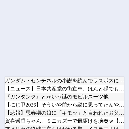
Powered by livedoor 相互RSS
ガンダム・センチネルの小説を読んでラスボスに驚いた他
【ニュース】日本共産党の街宣車、ほんと碌でもないな他
『ガンタンク』とかいう謎のモビルスーツ他
【にじ甲2026】そういや前から謎に思ってたんやがなんでマド...
【悲報】思春期の娘に「キモッ」と言われたお父さん、グレる他
賀喜遥香ちゃん、ミニカズーで最駆けを演奏ｗ【乃木坂46】他