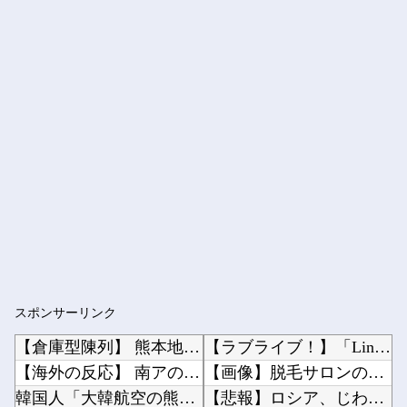
スポンサーリンク
【倉庫型陳列】 熊本地震でコストコの商品落下「重く受け止めております」地震大国で「高積み陳...
【ラブライブ！】「Link！Like！ラブライブ！」運営チームです。【蓮ノ空】他
【海外の反応】 南アのGK、ペナルティエリアを壮大に勘違いして一発退場「どんな空間認識能力...
【画像】脱毛サロンのお姉さん、特別サービスがエ□すぎる件ｗｗｗｗｗｗ他
韓国人「大韓航空の熊本地震飲料水支援に対する日本人の反応をご覧ください・・・」→「」
【悲報】ロシア、じわじわと逝き始める他