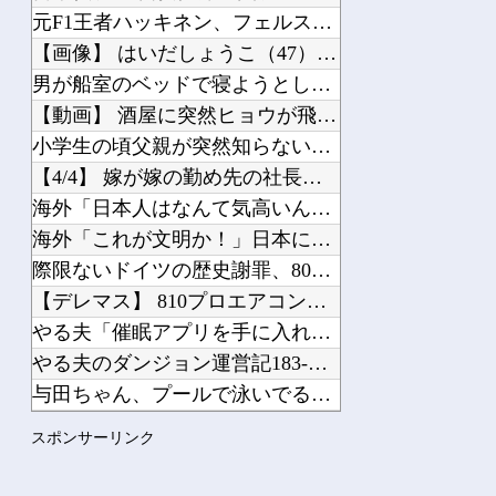
元F1王者ハッキネン、フェルスタペンのマクラーレン加入の噂に「なぜ調和がある現体...
【画像】 はいだしょうこ（47）「こんなオバサンでいいの…？」
男が船室のベッドで寝ようとしていた。…えっ？あなたは誰ですか？→ 見知らぬひとが...
【動画】 酒屋に突然ヒョウが飛び込んでくる
小学生の頃父親が突然知らない女の子を連れて帰ってきた
【4/4】 嫁が嫁の勤め先の社長と不倫している。証拠を掴む前に嫁から離婚を切り出...
海外「日本人はなんて気高いんだ！」 英高級紙も驚愕した極限の中の日本人の姿に世界...
海外「これが文明か！」日本に比べて超石器時代だった英国に海外が大騒ぎ
際限ないドイツの歴史謝罪、80年前のホロコースト被害者に賠償…「日本はドイツを見...
【デレマス】 810プロエアコン騒動【ぷちかれシリーズ】
やる夫「催眠アプリを手に入れたんだけど……これ必要だった？」 第29話
やる夫のダンジョン運営記183-雑談所ネタ118 懺悔小ネタ「創刻のファイアホイ...
与田ちゃん、プールで泳いでる姿を公開！！！【元乃木坂46】
【日向坂46】 かほりん、ありのままの姿・・・【藤嶌果歩1st写真集】
スポンサーリンク
【櫻坂46】 山下瞳月さん、破天荒すぎる生き方がこちら
2026年夏アニメの感想を書き込むスレ