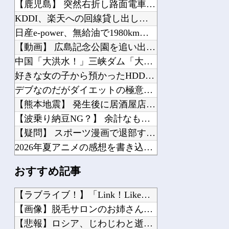
【鹿児島】 突然右折し路面電車と衝突 乗っていた男女3人は車を放置しダッシュで逃...
KDDI、楽天への回線貸し出し終了へ 都市部で9月末に
日産e-power、無給油で1980km走行しギネス記録を達成、無駄な発電や送電...
【動画】 広島記念公園を追い出された左翼さん、流石にキモすぎて炎上
中国「大洪水！」三峡ダム「大雨で増水（台風直撃前」中国ダム「緊急放流！」中国鉄道...
好きな女の子から預かったHDDの中から、とんでもないモノを発見してしまった
デブなのだがダイエットの極意を教えてほしい
【熊本地震】 発生後に居酒屋店内から温泉が吹き出す ← これ前触れじゃね？
【波乗り納豆NG？】 余計なもん食わないで納豆食っときゃ間違いないことが判明した
【疑問】 スポーツ漫画で退部する奴が「俺たちは楽しくやりたかったんだよ」って言い...
2026年夏アニメの感想を書き込むスレ
ガンプラの転売ってガンプラ組んでる奴が片手間にやってるわけじゃないんだな…
おすすめ記事
【学園アイドルマスター】 MiraiMira「花海咲季 雨上がりのアイリス 特訓...
【速報】 ホロライブのソシャゲ、課金圧がやばすぎて不評になるｗｗｗｗｗｗｗｗｗｗ
【ラブライブ！】「Link！Like！ラブライブ！」運営チー...
【スターウォーズ】 ライトセーバーって握りづらそうだよね…
【画像】脱毛サロンのお姉さん、特別サービスがエ□すぎる件ｗｗ...
【BF6】 まともなネット環境ならPing一桁とか言ってる奴たまにいるけどマヌケ...
【悲報】ロシア、じわじわと逝き始める他