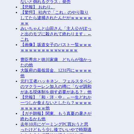
ないと倒れるグラス」発売
【悲報】 おわり。
【驚愕】 社内で「これ」のやり取り
してたら逮捕されたんだがｗｗｗｗｗ
ｗｗ
みいちゃんと山田さん「主人公がぽっ
と出のモブに殺されて終わります」←
これ
【画像】坂道女子のバスト一覧ｗｗｗ
ｗｗｗｗｗｗｗｗｗwｗｗｗｗ
豊臣秀吉と徳川家康 どちらが強かっ
たの他
大阪府の最低賃金、1231円にｗｗｗｗ
他
元F1王者ハッキネン、フェルスタペン
のマクラーレン加入の噂に「なぜ調和
がある現体制を崩す必要がある？」他
【悲報】「和・洋・中」←一生どれか
一つしか食えないとしたら？ｗｗｗｗ
ｗｗｗｗｗｗ他
【ガチ朗報】関東、もう真夏の暑さが
終わるかも他
去年10月にゲーミングPC買おうと思
ったけどもう少し後でいいやで時期逃