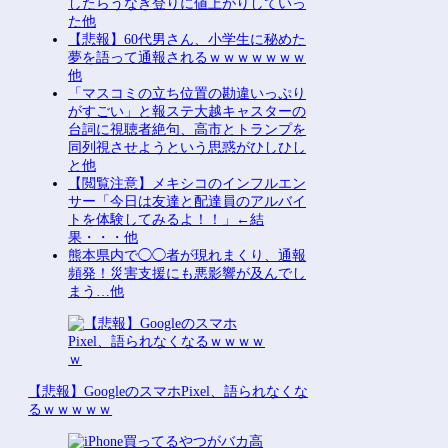
したらうなぎ登りに値上がりしていっ
た他
【悲報】60代男さん、小学生に秘めた
夢を語って通報されるｗｗｗｗｗｗｗ
他
「マスコミの立ち位置の勘違いっぷり
がすごい」と報ステ大越キャスターの
台詞に視聴者絶句、高市とトランプを
同列視させようという思惑がひしひし
と他
【閲覧注意】メキシコのインフルエン
サー「今日は友達と配達員のアルバイ
トを体験してみるよ！！」←結
果・・・他
熊本県内で◯◯者が現れまくり、通報
頻発！災害支援にも悪影響が及んでし
まう…他
【悲報】GoogleのスマホPixel、語られなくな
るｗｗｗｗｗ