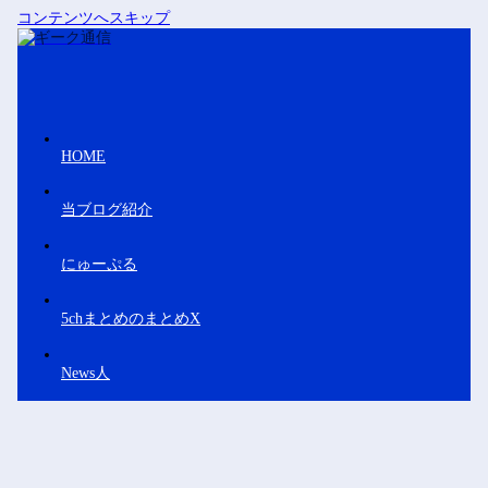
コンテンツへスキップ
HOME
当ブログ紹介
にゅーぷる
5chまとめのまとめX
News人