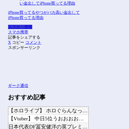
iPhone買ってるやつがバカ高い金出して
iPhone買ってる理由
スマホ・携帯
スマホ
携帯
記事をシェアする
X
コピー
コメント
スポンサーリンク
ギーク通信
おすすめ記事
【ホロライブ】 ホロぐらんなっしょい回だったか
【Vtuber】 中日5位うおおおおおおおおおおおおおおおお
日本代表DF冨安健洋の英プレミア・クリスタルパレス加入が正式決定 鎌田大地とチー...