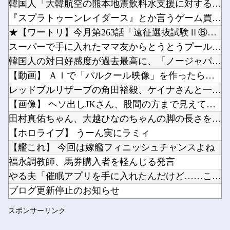
韓国人「大韓航空の熊本地震飲料水支援に対する日本人の反応をご...
無双するガンダムって意外といないよね他
『スプラトゥーンレイダース』とか言うゲーム買ったんやけど
【ラブライブ！】みらぱラジオ、ガチホモ他
★【ワートリ】今月第263話「遠征選抜試験Ⅱ⑥」【最新話コメ...
スマホって普及して20年くらい経つのに「落とすだけで割れる」問題いつまでもクリアできてない...
スーパーで手に入れたママ友からとうとうプールのお誘いが来た
Powered by livedoor 相互RSS
【にじさんじ】梢桃音、映画ちいかわ感想＆考察会＆平和的解決RTA！なんか道徳の授業みたい他
韓国人の対日好感度が過去最高に、「ノージャパン」は終わった？...
【悲報】「HUNTER×HUNTER」のビヨンド=ネテロさん、何か思ってた奴と違う・・・他
【動画】 ＡＩで「パルクール映像」を作ったらなんかコワい結果...
レッドブルリザーブの角田裕毅、ケイナさんと一緒に酒蔵巡りをし...
【画像】 ヘソ出しJKさん、股間の方まで見えてしまうｗｗｗｗ...
田村真佑ちゃん、大越ひなのちゃんの脚の長さを絶賛！！！【乃木...
Powered by livedoor 相互RSS
【ホロライブ】 うーん実にラミィ
【艦これ】 今回は嫁艦フィニッシュチャンスよね
福永調教師、馬券購入者を軽んじる発言
やる夫「催眠アプリを手に入れたんだけど……これ必要だった？」...
ブログ更新停止のお知らせ
ロッテ毛利海大、vs西武0.92 vsその他7.41
スポンサーリンク
【ワンピース】 で死んだキャラで打順組んだったｗｗｗｗ