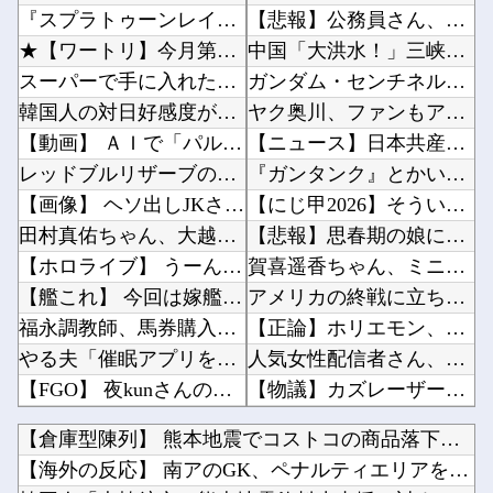
『スプラトゥーンレイダース』とか言うゲーム買ったんやけど
【悲報】公務員さん、ボーナスを増額「民間企業に合わせました」ｗｗｗｗｗｗｗｗｗｗ他
★【ワートリ】今月第263話「遠征選抜試験Ⅱ⑥」【最新話コメント用】
中国「大洪水！」三峡ダム「決壊危機」台風13号「三峡直撃確定」日本「最も強い勢力で接近！（...
スーパーで手に入れたママ友からとうとうプールのお誘いが来た
ガンダム・センチネルの小説を読んでラスボスに驚いた他
韓国人の対日好感度が過去最高に、「ノージャパン」は終わった？＝ネット「中国より100倍いい...
ヤク奥川、ファンもアンチも騒げない成績を残す他
【動画】 ＡＩで「パルクール映像」を作ったらなんかコワい結果に…ｗ！！
【ニュース】日本共産党の街宣車、ほんと碌でもないな他
レッドブルリザーブの角田裕毅、ケイナさんと一緒に酒蔵巡りをしている模様
『ガンタンク』とかいう謎のモビルスーツ他
【画像】 ヘソ出しJKさん、股間の方まで見えてしまうｗｗｗｗｗｗｗｗｗ
【にじ甲2026】そういや前から謎に思ってたんやがなんでマドロックなんてアナウンス入ってた...
田村真佑ちゃん、大越ひなのちゃんの脚の長さを絶賛！！！【乃木坂46】
【悲報】思春期の娘に「キモッ」と言われたお父さん、グレる他
【ホロライブ】 うーん実にラミィ
賀喜遥香ちゃん、ミニカズーで最駆けを演奏ｗ【乃木坂46】他
【艦これ】 今回は嫁艦フィニッシュチャンスよね
アメリカの終戦に立ちはだかる壁、イスラエルはトランプ和平案に「同意せず」！他
福永調教師、馬券購入者を軽んじる発言
【正論】ホリエモン、移民受け入れ反対派にブチギレ→スタジオ誰も反論できず沈黙他
やる夫「催眠アプリを手に入れたんだけど……これ必要だった？」 第29話
人気女性配信者さん、全財産がバレる → 金額がヤバすぎるｗｗｗｗｗｗ他
【FGO】 夜kunさんのモルガンイラスト！！ 蝶の羽好きです！
【物議】カズレーザー「任意保険は強制にしろ」→なんG民「それただの金持ち理論」と反論ｗｗｗ...
ブログ更新停止のお知らせ
ドラクエのゼシカとかいう人気キャラｗｗｗｗ他
【倉庫型陳列】 熊本地震でコストコの商品落下「重く受け止めて...
ロッテ毛利海大、vs西武0.92 vsその他7.41
【画像】思わず保存したくなる「笑える画像・最高な画像」貼っていけｗｗｗｗｗ他
【海外の反応】 南アのGK、ペナルティエリアを壮大に勘違いし...
【ワンピース】 で死んだキャラで打順組んだったｗｗｗｗ
【ウマ娘】海外のファンアートからしか得られない栄養素がある。←「おデジ以外味付けが濃いな…...