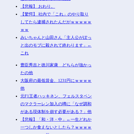
【悲報】 おわり。
【驚愕】 社内で「これ」のやり取り
してたら逮捕されたんだがｗｗｗｗｗ
ｗｗ
みいちゃんと山田さん「主人公がぽっ
と出のモブに殺されて終わります」←
これ
豊臣秀吉と徳川家康 どちらが強かっ
たの他
大阪府の最低賃金、1231円にｗｗｗｗ
他
元F1王者ハッキネン、フェルスタペン
のマクラーレン加入の噂に「なぜ調和
がある現体制を崩す必要がある？」他
【悲報】「和・洋・中」←一生どれか
一つしか食えないとしたら？ｗｗｗｗ