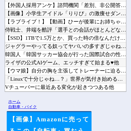
【外国人採用アンケ】諮問機関「差別、非公開答申」三重県「差別...
【画像】小学生アイドル「りりぴ」の激痩せダンス動画にファンが...
【ラブライブ！】【動画】ひーが後輩にお姉ちゃん呼びさせてる…...
侍戦士、井端を酷評「選手との会話がほとんどなく意思疎通が難し...
【SSD】1TBで1.5万とか、買った時の倍なんだけど今だと...
ジャグラーやってる奴ってヤバいの多すぎじゃね？？？他
韓国人「韓国サッカー協会が行った国際試合の性的接待の全容がこ...
ライザの公式AIゲーム、エッチすぎて始まる♥他
【ウマ娘】自分の胸を主張してトレーナーに迫るルラち他
「Linuxで十分じゃね…？」世界が気付き始める Linux...
Vチューバーに最近ある変化が起きつつある他
【にじさんじ】8月7日(金)22:00から周央サンゴ、志摩ス...
ホーム
【悲報】ワールドトリガーのストーリー、もう誰も覚えてない他
自動車・バイク
【画像】Amazonに売って