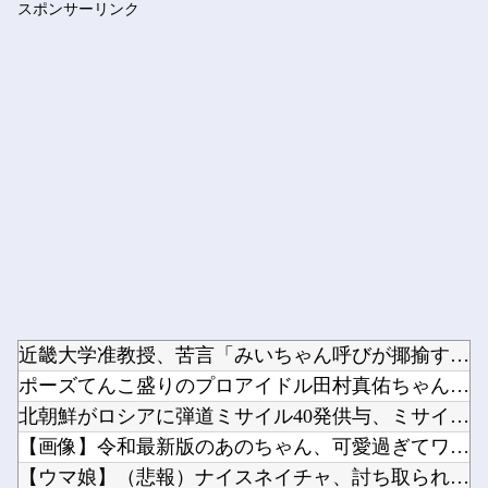
スポンサーリンク
NHKでも性加害！番組出演者Ｘ特定なら降板ドミノ 被害者があ...
Powered by livedoor 相互RSS
近畿大学准教授、苦言「みいちゃん呼びが揶揄する言葉として使わ...
ポーズてんこ盛りのプロアイドル田村真佑ちゃん！！！【乃木坂4...
北朝鮮がロシアに弾道ミサイル40発供与、ミサイル部隊90人派...
【画像】令和最新版のあのちゃん、可愛過ぎてワイらにブッ刺さり...
【ウマ娘】（悲報）ナイスネイチャ、討ち取られる他