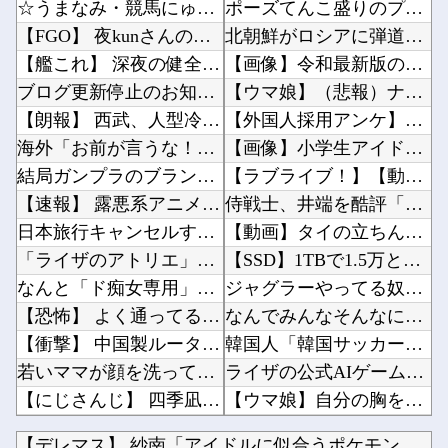
☆うまなみ・競馬にゅーす速報 終了のお知らせ
ポーズてんこ盛りのプロアイドル田村真佑ちゃん！！！【乃木坂46】他
【FGO】 夜kunさんのモルガンイラスト！！ 蝶の羽好きです！
北朝鮮がロシアに弾道ミサイル40発供与、ミサイル部隊90人派遣開始…さらに80発見通し！他
【艦これ】 深夜の健全画像スレ
【画像】令和最新版のあのちゃん、可愛過ぎてワイらにブッ刺さりまくりw w w w w w他
ブログ更新停止のお知らせ
【ウマ娘】（悲報）ナイスネイチャ、討ち取られる他
【朗報】 西武、人型冷蔵庫「ど冷えもん」選手を補強！
【外国人採用アンケ】諮問機関「差別、非公開答申」三重県「差別に当たらず、公表する方針を決定...
海外「お前が言うな！」FIFA会長を批判した元名選手に海外から猛反発！（海外の反応）
【画像】小学生アイドル「りりぴ」の激痩せダンス動画にファンが『絶句』してしまう・・・・他
結局ガンプラのブランドでRGが一番ハズレがないよね？
【ラブライブ！】【動画】ひーが後輩にお姉ちゃん呼びさせてる…【声優】他
【速報】 露悪系アニメ、『この作品』の登場で最盛期を迎えてしまう…
侍戦士、井端を酷評「選手との会話がほとんどなく意思疎通が難しかった。大谷さえ『マジで笑わな...
日本旅行キャンセルすべきか…1万年ぶり史上最大級の火山の兆し＝韓国の反応
【動画】タイの立ちんぼ女子さん、路上で特別サービスをやってしまうｗｗｗｗｗｗｗ他
「ライザのアトリエ」仲間キャラ3人の画像＆プロフを公開！金髪緑眼のお嬢様「クラウディア」が...
【SSD】1TBで1.5万とか、買った時の倍なんだけど今だと買い増してしまいそうで怖い他
なんと「ド痴女専用」のドスケベマンション！？
ジャグラーやってる奴ってヤバいの多すぎじゃね？？？他
【恐怖】 よく通ってる美容室で顔の脱毛パックを始めたとのことだったので試してみることに→パ...
なんでみんなそんなに共産主義嫌なん？他
【衝撃】 中国製ルーター20機種にバックドア発見！ ネットに繋ぐだけで35秒ごとに中国のサ...
韓国人「韓国サッカー協会が行った国際試合の性的接待の全容がこちら…」→「完全に買収してる…...
若いママが顔を洗っていた。何事も見て覚えるんだよ → 目の前にいる子はこうします…
ライザの公式AIゲーム、エッチすぎて始まる♥他
【にじさんじ】 四季凪、VTuber昔話『竹取物語』を公開「発売元の会社が閉鎖している数十...
【ウマ娘】自分の胸を主張してトレーナーに迫るルラち他
【画像】 爆乳女さんたち、お◯ぱいの血管が透けてしまうｗｗｗwｗｗｗｗｗｗｗｗ❤
「安物買いの銭失いだったねぇ」とインドネシア高速鉄道の最終処分に日本側騒然、国家予算は使わ...
【デレマス】 紗南「アイドルに似合うポケモン？」