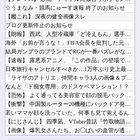
【日向坂46】 石塚瑶季×乃木坂46井上和、まさかの裏話・・・
【幽霊否定派、完全論破】幽霊がいないなら午前2時に一人で墓石を木刀で叩き割れるよな？ｗｗｗ...
☆うまなみ・競馬にゅーす速報 終了のお知らせ
NHKでも性加害！番組出演者Ｘ特定なら降板ドミノ 被害者があえて〝最強〟労働組合を頼ったワ...
ガンダムゲーって他社ゲーのインスパイア多いよね他
【艦これ】 深夜の健全画像スレ
【UFO戦士ダイアポロン】NEO ダイナマイトアクション「ダイアポロン アニメカラーVer...
ブログ更新停止のお知らせ
「Linuxで十分じゃね…？」世界が気付き始める Linuxの市場シェアが初めて10%超え...
【朗報】 西武、人型冷蔵庫「ど冷えもん」選手を補強！
BenQ、有機EL WQHDゲーミングモニター「MOBIUZ EX271QMZ」など3機種...
海外「お前が言うな！」FIFA会長を批判した元名選手に海外か...
Powered by livedoor 相互RSS
Vチューバーに最近ある変化が起きつつある他
結局ガンプラのブランドでRGが一番ハズレがないよね？
【にじさんじ】8月7日(金)22:00から周央サンゴ、志摩スペイン村サマーフィエスタ202...
【速報】 露悪系アニメ、『この作品』の登場で最盛期を迎えてし...
日本旅行キャンセルすべきか…1万年ぶり史上最大級の火山の兆し...
「ライザのアトリエ」仲間キャラ3人の画像＆プロフを公開！金髪...
なんと「ド痴女専用」のドスケベマンション！？
Powered by livedoor 相互RSS
【恐怖】 よく通ってる美容室で顔の脱毛パックを始めたとのこと...
【衝撃】 中国製ルーター20機種にバックドア発見！ ネットに...
若いママが顔を洗っていた。何事も見て覚えるんだよ → 目の前...
【にじさんじ】 四季凪、VTuber昔話『竹取物語』を公開「...
【画像】 爆乳女さんたち、お◯ぱいの血管が透けてしまうｗｗｗ...
【日向坂46】 石塚瑶季×乃木坂46井上和、まさかの裏話・・...