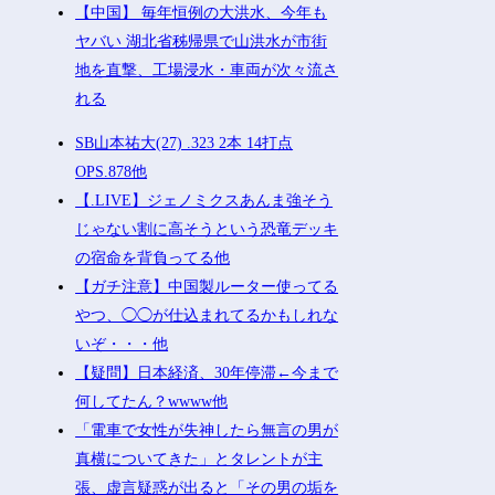
【中国】 毎年恒例の大洪水、今年も
ヤバい 湖北省秭帰県で山洪水が市街
地を直撃、工場浸水・車両が次々流さ
れる
SB山本祐大(27) .323 2本 14打点
OPS.878他
【.LIVE】ジェノミクスあんま強そう
じゃない割に高そうという恐竜デッキ
の宿命を背負ってる他
【ガチ注意】中国製ルーター使ってる
やつ、◯◯が仕込まれてるかもしれな
いぞ・・・他
【疑問】日本経済、30年停滞←今まで
何してたん？wwww他
「電車で女性が失神したら無言の男が
真横についてきた」とタレントが主
張、虚言疑惑が出ると「その男の垢を