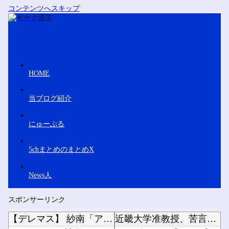
コンテンツへスキップ
HOME
当ブログ紹介
にゅーぷる
5chまとめのまとめX
News人
スポンサーリンク
【デレマス】 紗南「アイドルに似合うポケモン？」
近畿大学准教授、苦言「みいちゃん呼びが揶揄する言葉として使われ、当事者から具体的な苦痛が訴...