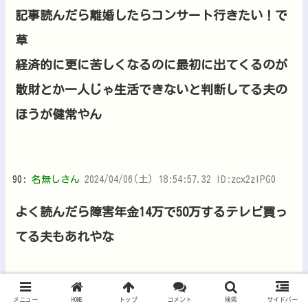
記事読んだら離婚したらコンサート行きたい！で
草
経済的に更に苦しくなるのに最初に出てくるのが
散財とか一人じゃ生活できないと判断してる夫の
ほうが健常やん
90:
名無しさん
2024/04/06(土) 18:54:57.32 ID:zcx2zIPG0
よく読んだら障害年金14万で50万するテレビ買っ
てる夫もあれやな
メニュー
HOME
トップ
コメント
検索
サイドバー
96:
名無しさん
2024/04/06(土) 18:56:41.17 ID:tdkwuhd/0