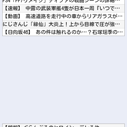
PS4「FF7リメイク」ティファの戦闘シーンの詳細公開！正拳...
【速報】 中露の武装軍艦4隻が日本一周『いつでも国家沈没させ...
【動画】 高速道路を走行中の車からリアガラスが飛んでくる事故...
にじさんじ「緑仙」大炎上！上から目線で圧が強い返信「もうすで...
【日向坂46】 あの件は触れるのか…？石塚瑶季のSR配信が決...
山田ゆり、AVデビュー＆乳首ヌードお●ぱいがエ□過ぎる！Ma...
職場の人妻と不倫をして、ついに、、、
Powered by livedoor 相互RSS