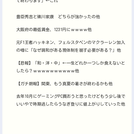
て終わります」←これ
豊臣秀吉と徳川家康 どちらが強かったの他
大阪府の最低賃金、1231円にｗｗｗｗ他
元F1王者ハッキネン、フェルスタペンのマクラーレン加入
の噂に「なぜ調和がある現体制を崩す必要がある？」他
【悲報】「和・洋・中」←一生どれか一つしか食えないと
したら？ｗｗｗｗｗｗｗｗｗｗ他
【ガチ朗報】関東、もう真夏の暑さが終わるかも他
去年10月にゲーミングPC買おうと思ったけどもう少し後で
いいやで時期逃したらうなぎ登りに値上がりしていった他