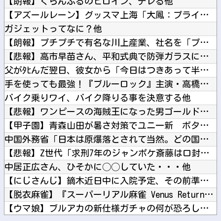
【朗報】ぐらんぶるのヒロイン、デレる他
【アズールレーン】グッスマ上海「大鳳：プライベート・クォータ...
ガジェットってなに？他
【朗報】プチプチで有名な川上産業、社名を「プチプチ株式会社」...
【悲報】高市早苗さん、平和式典で防弾ガラスに囲われながらスピ...
父がﾀﾋんだ翌日、彼女から「今日はつきあって半年の記念日だね...
手を使っても最強！『ブルーロック』主演・高橋文哉、始球式でノ...
バイク乗りワイ、バイク降りる事を決意する他
【悲報】ワンピースの海賊王になった男ゴールド・ロジャーさん、...
【甲子園】青森山田が暑さ対策でユニ一新 ボタン廃止でTシャツ...
中国外務省「日本は原爆落とされて当然。どの国も同情なんかしな...
【悲報】Z世代「求刑7年のジャンポケ斎藤は口封じに被害者殺し...
中居正広さん、ひそかに◯◯していた・・・他
【にじさんじ】鏑木近日中に入院予定、その前準備に血を大量に取...
【脱衣麻雀】『スーパーリアル麻雀 Venus Returns...
【ウマ娘】ブルアカの新仕様ガチャの何が恐ろしいかを最近のウマ...