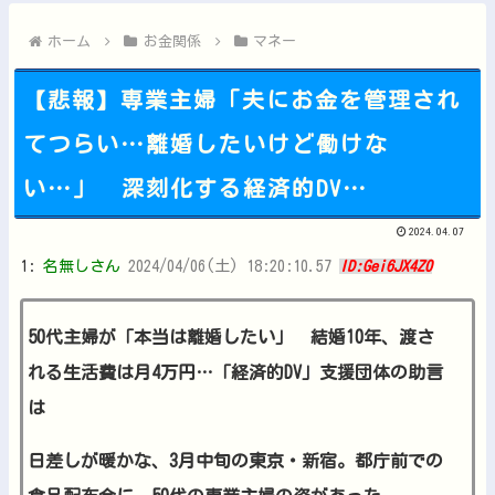
韓国人「韓国サッカー協会の審判買収、遂に海外でも話題に…」→...
【日向坂46】今回はお手頃価格？日向坂46とBEAMSのコラ...
ホーム
お金関係
マネー
【悲報】専業主婦「夫にお金を管理され
てつらい…離婚したいけど働けな
Powered by livedoor 相互RSS
い…」 深刻化する経済的DV…
2024.04.07
1:
名無しさん
2024/04/06(土) 18:20:10.57
ID:Gei6JX4Z0
50代主婦が「本当は離婚したい」 結婚10年、渡さ
れる生活費は月4万円…「経済的DV」支援団体の助言
は
日差しが暖かな、3月中旬の東京・新宿。都庁前での