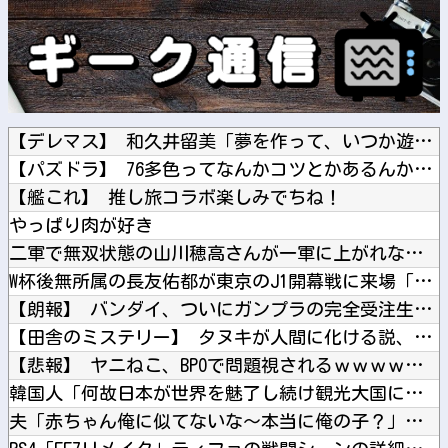
【デレマス】 和久井留美「夢を作って、いつか遊んで」
【パズドラ】 76多色ってなんかコツとかあるんかね 完全に並...
【艦これ】 推し旅コラボ楽しみでちね！
やっぱり肉が好き
二軍で無双状態の山川穂高さんが一軍に上がれない理由
W杯後無所属の長友佑都が東京のJ1開幕戦に来場「みなさまへご...
【朗報】 バンダイ、ついにガンプラの完全受注生産へ。確実に手...
【田舎のミステリー】 タヌキが人間に化ける説、これ多分マジ
【悲報】 ヤニねこ、BPOで問題視されるｗｗｗｗｗｗｗｗｗｗ...
韓国人「何故日本が世界を魅了し続け観光大国になったのか？その...
夫「赤ちゃん俺に似てないな～本当に俺の子？」私「当たり前じゃ...