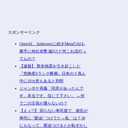
スポンサーリンク
OpenAI、Anthropicに続きMetaのAIも
勝手に他社攻撃 嘘ξけど何これ流行っ
てんの？
【速報】 熊本地震を引き起こした
『危険度Sランク断層』日本のド真ん
中に10カ所もあると判明
ジャンポケ斉藤「同意があったんで
す。本当です。信じて下さい」 ←何
でこの主張が通らないの？
【えぇ!?】 回らない寿司屋で、彼氏が
寿司に “醤油” つけてた→私「は？30
にもなって、醤油つけるとか恥ずかし