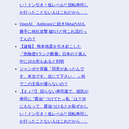
い！ドン引き！低レベル!! 回転寿司し
か行ったことない人はこれだから…」
OpenAI、Anthropicに続きMetaのAIも
勝手に他社攻撃 嘘ξけど何これ流行っ
てんの？
【速報】 熊本地震を引き起こした
『危険度Sランク断層』日本のド真ん
中に10カ所もあると判明
ジャンポケ斉藤「同意があったんで
す。本当です。信じて下さい」 ←何
でこの主張が通らないの？
【えぇ!?】 回らない寿司屋で、彼氏が
寿司に “醤油” つけてた→私「は？30
にもなって、醤油つけるとか恥ずかし
い！ドン引き！低レベル!! 回転寿司し
か行ったことない人はこれだから…」