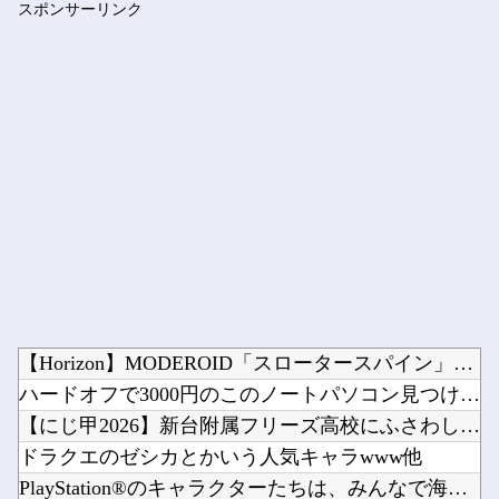
スポンサーリンク
ブログ更新停止のお知らせ
Powered by livedoor 相互RSS
【Horizon】MODEROID「スロータースパイン」プラ...
ハードオフで3000円のこのノートパソコン見つけたんだけどど...
【にじ甲2026】新台附属フリーズ高校にふさわしい激アツ寄せ...
ドラクエのゼシカとかいう人気キャラwww他
PlayStation®のキャラクターたちは、みんなで海に行...