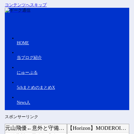
コンテンツへスキップ
HOME
当ブログ紹介
にゅーぷる
5chまとめのまとめX
News人
スポンサーリンク
元山飛優←意外と守備範囲が微妙だった件
【Horizon】MODEROID「スロータースパイン」プラモデル【本日発売】他