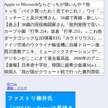
Apple vs Microsoftならどっちが強いんや？他
トッモ「バイク買ったわ！見てやこれ！」ワイ「これスクーターじ...
ミッチーこと及川光博さん、56歳で再婚→新しい命まで授かるｗ...
【炎上】38歳の現役格闘家さん「批判覚悟で言います。19歳の...
カープ小園『打率.254』坂倉『打率.255』←これ他
ダークゴシックな2D弾幕STG『カラドリウス2』発売決定！他
ドイツ空港のウクライナ輸送機に自爆ドローン接近、見つけた空港...
西川貴教アニキ、ミュージックステーションで”魅惑のマーメイド...
デジモンがここにきて過去最高益、2000年のアニメ放送当時を...
【速報】日本赤十字社、韓国に超希少血液Jr(a-)を提供「韓...
韓国人「我が国がクウェート戦で行った審判買収が本当に深刻であ...
ワンピース原作者・尾田栄一郎「飛行能力が5種しか確認されてな...
ホーム
【にじ甲2026】アベヒパワヒって両立するんやな他
通販・フリマ
ファストリ柳井氏