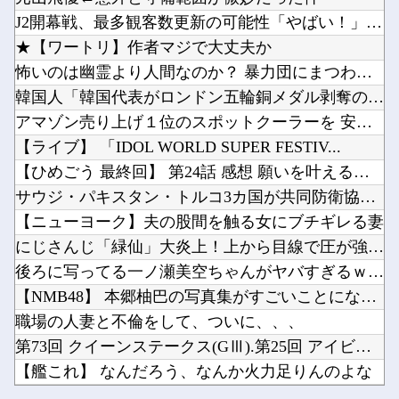
やる夫「催眠アプリを手に入れたんだけど……これ必要だった？」 第29話
【悲報】佐藤二朗さん主演の「踊る」スピンオフ作品、結局撮影中止が決定wwwwwwwwwww...
J2開幕戦、最多観客数更新の可能性「やばい！」 チケット6万...
ブログ更新停止のお知らせ
【お誕生日】逢田さん（34）の奇行・奇言で打線組んだ・・・他
★【ワートリ】作者マジで大丈夫か
【速報】日本赤十字社、韓国に超希少血液Jr(a-)を提供「韓国内では適合する血液を確保でき...
怖いのは幽霊より人間なのか？ 暴力団にまつわる怖い話傑作7選
スタバで大量にいるMacBookいじってるやつって何やってんの？他
韓国人「韓国代表がロンドン五輪銅メダル剥奪の危機！海外メディ...
韓国人「我が国がクウェート戦で行った審判買収が本当に深刻である理由がこちら…」→「これはダ...
アマゾン売り上げ１位のスポットクーラーを 安く買った 今日設...
Powered by livedoor 相互RSS
ワンピース原作者・尾田栄一郎「飛行能力が5種しか確認されてないのはペルが聞いた範囲なだけ」...
【ライブ】 「IDOL WORLD SUPER FESTIV...
韓国メディア「幻となった女性天皇。日本皇族に韓半島の男の血が入る可能性がゼロに・・・」他
【ひめごう 最終回】 第24話 感想 願いを叶える流星群【姫...
サウジ・パキスタン・トルコ3カ国が共同防衛協定締結…「イスラ...
【ニューヨーク】夫の股間を触る女にブチギレる妻
にじさんじ「緑仙」大炎上！上から目線で圧が強い返信「もうすで...
Powered by livedoor 相互RSS
後ろに写ってる一ノ瀬美空ちゃんがヤバすぎるｗ【乃木坂46】
【NMB48】 本郷柚巴の写真集がすごいことになってる
職場の人妻と不倫をして、ついに、、、
第73回 クイーンステークス(GⅢ).第25回 アイビスサマ...
【艦これ】 なんだろう、なんか火力足りんのよな
やる夫「催眠アプリを手に入れたんだけど……これ必要だった？」...