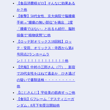
【食品消費税ゼロ】そんなに効果ある
か？他
【衝撃】50代女性、京大病院で脳腫瘍
手術→“腫瘍の無い部位”を摘出 2度
「腫瘍ではない」と出るも続行、脳幹
損傷で“植物状態”に他
【ロッテ対オリックス18回戦】ロッ
テ・安田、オリックス・寺西から第4
号同点2ランホームラ
ン！！！！！！！！！！！！！他
【悲報】中村小三郎さん（77）、新宿
で20代女性をはねて逃走か ひき逃げ
の疑いで書類送検・・・・・・・・・
他
【にじさんじ】宇佐美の筋肉すっご他
【食玩】Gフレーム「デスティニーガ
ンダム」8月下旬受注開始他