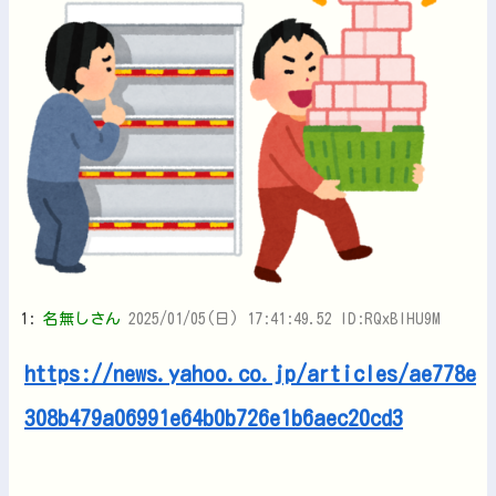
1:
名無しさん
2025/01/05(日) 17:41:49.52 ID:RQxBlHU9M
https://news.yahoo.co.jp/articles/ae778e
308b479a06991e64b0b726e1b6aec20cd3