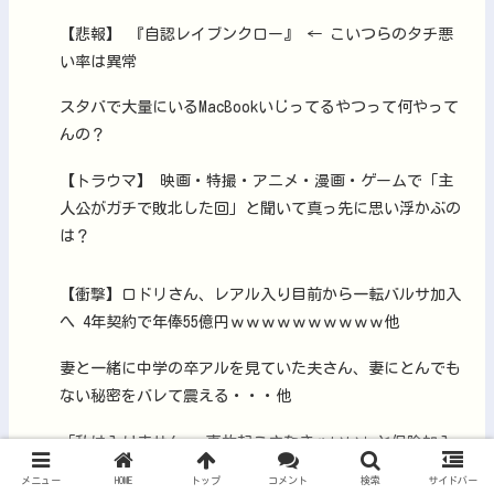
【悲報】 『自認レイブンクロー』 ← こいつらのタチ悪
い率は異常
スタバで大量にいるMacBookいじってるやつって何やって
んの？
【トラウマ】 映画・特撮・アニメ・漫画・ゲームで「主
人公がガチで敗北した回」と聞いて真っ先に思い浮かぶの
は？
【衝撃】ロドリさん、レアル入り目前から一転バルサ加入
へ 4年契約で年俸55億円ｗｗｗｗｗｗｗｗｗｗ他
妻と一緒に中学の卒アルを見ていた夫さん、妻にとんでも
ない秘密をバレて震える・・・他
「私は入りません、 事故起こさなきゃいい」と保険加入
を勧められた推し活民が反発、保険代が勿体無いし事故起
メニュー
HOME
トップ
コメント
検索
サイドバー