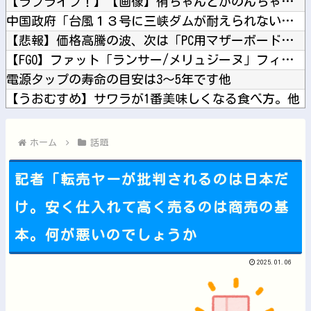
【ラブライブ！】【画像】侑ちゃんとかのんちゃんの仲睦まじい作...
中国政府「台風１３号に三峡ダムが耐えられない！全開放流しろ！...
【悲報】価格高騰の波、次は「PC用マザーボード」か他
【FGO】ファット「ランサー/メリュジーヌ」フィギュア【明日...
電源タップの寿命の目安は3〜5年です他
【うおむすめ】サワラが1番美味しくなる食べ方。他
【ホロライブ】メイドインアビスまじか、カリオペすげえな他
【にじ甲2026】冷静に考えるとなんだこのえっっっな格好は…...
ホーム
話題
記者「転売ヤーが批判されるのは日本だ
け。安く仕入れて高く売るのは商売の基
Powered by livedoor 相互RSS
本。何が悪いのでしょうか
2025.01.06