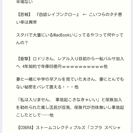
半端ない
【悲報】 『自認レイブンクロー』 ← こいつらのタチ悪
い率は異常
スタバで大量にいるMacBookいじってるやつって何やって
んの？
【衝撃】ロドリさん、レアル入り目前から一転バルサ加入
へ 4年契約で年俸55億円ｗｗｗｗｗｗｗｗｗｗ他
妻と一緒に中学の卒アルを見ていた夫さん、妻にとんでも
ない秘密をバレて震える・・・他
「私は入りません、 事故起こさなきゃいい」と保険加入
を勧められた推し活民が反発、保険代が勿体無いし事故起
こしたとして……他
【COBRA】ストームコレクティブルズ「コブラ スペシャ