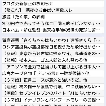
ブログ更新停止のお知らせ
【艦これ】 深夜のお●ぱい画像スレ
旅館「たく家」の評判
2000円位で売ってそうなエ□同人的デビルサマナー 第2話
日本ハム・新庄監督 楽天投手陣の5個の死球に苦言 「ちょっと...
幽☆遊☆白書（全19巻）←これｗｗｗｗｗｗｗｗｗｗｗｗｗｗ
賀喜遥香 ｢さくちゃんはちいかわ｣ 遠藤さくら ｢かっきーは...
【機甲創世記モスピーダ】 「トイライズ」シリーズ新作【明日予...
ロシア空挺兵が空挺部隊日を祝うため飛行機から飛び降りて死亡！...
【悲報】東京から名古屋に帰るワイ、高速道路のライブカメラを見...
【悲報】松本人志、ゴム人間と入れ替わる他
「アニソンで全力で盆踊りして盛り上がる日本人たち。伝統もオタ...
Powered by livedoor 相互RSS
広島カープ名物『ドラ1公言』←誰が候補？他
【ウマ娘】正月エースが意外と強いのだ。他
【速報】橋の欄干が強風で倒壊、中に鉄筋がないことが発覚 中国...
【画像】セブンイレブンのバイト「AIにちいかわの画像を食わせ...
【ウマ娘】イナリワンとバンブーメモリーのお悩み相談コーナー ...