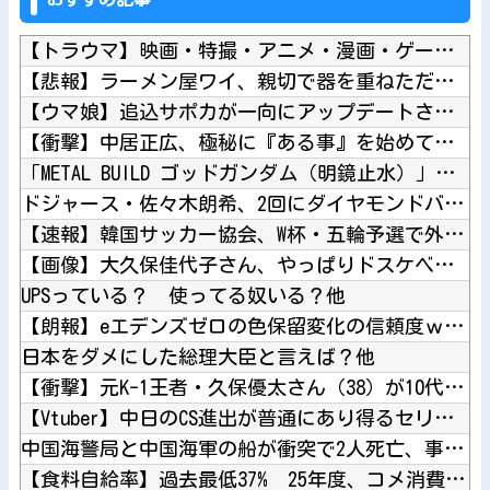
【トラウマ】映画・特撮・アニメ・漫画・ゲームで「主人公がガチ...
【悲報】ラーメン屋ワイ、親切で器を重ねただけなのにクソ店主に...
【ウマ娘】追込サポカが一向にアップデートされない理由…「これ...
【衝撃】中居正広、極秘に『ある事』を始めていたと判明する・・...
「METAL BUILD ゴッドガンダム（明鏡止水）」が展示...
ドジャース・佐々木朗希、2回にダイヤモンドバックス・アレナド...
【速報】韓国サッカー協会、W杯・五輪予選で外国審判員や監督官...
【画像】大久保佳代子さん、やっぱりドスケベだったｗｗｗｗｗｗ...
UPSっている？ 使ってる奴いる？他
【朗報】eエデンズゼロの色保留変化の信頼度ｗｗｗｗｗｗｗｗｗ...
日本をダメにした総理大臣と言えば？他
【衝撃】元K-1王者・久保優太さん（38）が10代女性と再婚...
【Vtuber】中日のCS進出が普通にあり得るセリーグ他
中国海警局と中国海軍の船が衝突で2人死亡、事故から約1年を経...
【食料自給率】過去最低37% 25年度、コメ消費減響く他