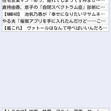
住宅営業マン「あっ、遅れてしまってすみませ～ん(笑)」 客「...
倉持由香、息子の「自閉スペクトラム症」診断にショックで涙 見...
【NMB48】 池帆乃香が「幸せになりたいマサムネ君」に出演
やる夫「催眠アプリを手に入れたんだけど……これ必要だった？」...
【艦これ】 ヴァトールはなんて呼べばいいんだろうね
第73回 クイーンステークス(GⅢ).第25回 アイビスサマ...
ブログ更新停止のお知らせ
Powered by livedoor 相互RSS