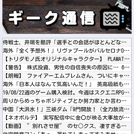
侍戦士、井端を酷評「選手との会話がほとんどなく意思疎通が難し...
海外「全く予想外！」リヴァプールがバルセロナDFアラウホをレ...
【トリダモノ氏オリジナルキャラクター】 PLAMATEA「M...
【警告】 株式投資、男性の自信喪失の原因に… 6割超が「人生...
【朗報】 ファイアーエムブレムさん、ついにキャラ成長率がゲー...
海外「日本人はなんて気高いんだ！」 英高級紙も驚愕した極限の...
19/08/22週のゲーム購入検討。今週はスクエニRPG「鬼...
周りからめっちゃポジティブとか努力家とか言われる。しかし私は...
中国「大洪水！」三峡ダム「9門開放！（全力放流」中国都市「三...
【ネオポルテ】 実写配信中に金〇が映る大事故が発生!?
【動画】 ”別れさせ屋” のセ○クス、凄すぎるｗｗｗ そりゃ...