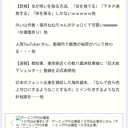
【悲報】女が笑いを取る方法、「女を捨てる」「下ネタ連
発する」「体を張る」しかないｗｗｗｗｗ他
みい山作者・亜月ねねちゃんがチョロくて可愛いwwwwwww
（※画像あり）他
人気YouTuberさん、動画内で最悪の秘密がバレて終わ
る・・・他
【速報】都知事、東京駅近くの都八重洲駐車場に「巨大地
下シェルター」整備を正式表明他
日本のフォント企業を買収した海外資本、「なんで自ら売
上ゼロにするようなことするの」とドン引きするような方
針転換を……他
ゲーミングPCは最低１０万は必要おじさん「ゲ
ーミングPCは最低１０万は必要」