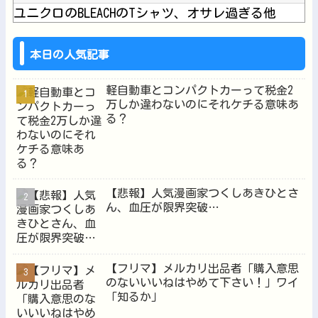
ユニクロのBLEACHのTシャツ、オサレ過ぎる他
【にじさんじ】はかちぇ「極端なアホなのでここ数日、2足の靴下...
【画像】十二支合体！！ところでその前足、猫じゃね？他
本日の人気記事
軽自動車とコンパクトカーって税金2
万しか違わないのにそれケチる意味あ
る？
Powered by livedoor 相互RSS
【悲報】人気漫画家つくしあきひとさ
ん、血圧が限界突破…
【フリマ】メルカリ出品者「購入意思
のないいいねはやめて下さい！」ワイ
「知るか」