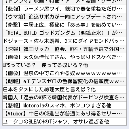
【トラウマ】映画・特撮・アニメ・漫画・ゲームで「主人公がガチ...
【悲報】ラーメン屋ワイ、親切で器を重ねただけなのにクソ店主に...
【ウマ娘】追込サポカが一向にアップデートされない理由…「これ...
【衝撃】中居正広、極秘に『ある事』を始めていたと判明する・・...
「METAL BUILD ゴッドガンダム（明鏡止水）」が展示...
ドジャース・佐々木朗希、2回にダイヤモンドバックス・アレナド...
【速報】韓国サッカー協会、W杯・五輪予選で外国審判員や監督官...
【画像】大久保佳代子さん、やっぱりドスケベだったｗｗｗｗｗｗ...
UPSっている？ 使ってる奴いる？他
【画像】温泉の中でこれやる奴ｗｗｗｗｗｗｗｗｗ他
【朗報】eエデンズゼロの色保留変化の信頼度ｗｗｗｗｗｗｗｗｗ...
日本をダメにした総理大臣と言えば？他
韓国人「過去のW杯で韓国代表がドーピング検査をすり抜けるよう...
【悲報】Motorolaのスマホ、ポンコツすぎる他
【Vtuber】中日のCS進出が普通にあり得るセリーグ他
ユニクロのBLEACHのTシャツ、オサレ過ぎる他