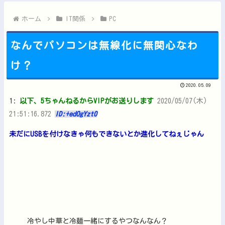
ジャンプが最も売れた1995年新年3・4合併号に載ってる作品...
【にじさんじ】はかちぇ「極端なアホなのでここ数日、2足の靴下...
ホーム
IT関係
PC
なんでパソコンは無線化に無関心なわ
け？
Powered by livedoor 相互RSS
2020.05.09
1:
以下、5ちゃんねるからVIPがお送りします
2020/05/07(木)
21:51:16.872
ID:+edOgYzt0
未だにUSBを付けなきゃ何もできないとか進化してねぇじゃん
冷やし中華と冷麺一緒にするやつなんなん？