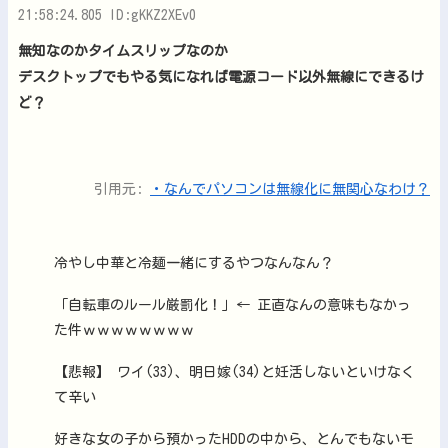
21:58:24.805 ID:gKKZ2XEv0
無知なのかタイムスリップなのか
デスクトップでもやる気になれば電源コード以外無線にできるけ
ど？
引用元:
・なんでパソコンは無線化に無関心なわけ？
冷やし中華と冷麺一緒にするやつなんなん？
「自転車のルール厳罰化！」← 正直なんの意味もなかっ
た件ｗｗｗｗｗｗｗｗ
【悲報】 ワイ(33)、明日嫁(34)と妊活しないといけなく
て辛い
好きな女の子から預かったHDDの中から、とんでもないモ