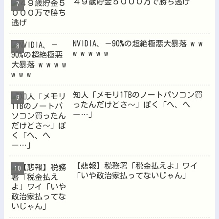
４９歳貯金５０００万で勝ち逃げ
NVIDIA、－90%の超絶極悪大暴落 w w
w w w w w
知人「メモリ1TBのノートパソコン買
ったんだけどさ～」ぼく「へ、へ
ー…」
【悲報】税務署「税金払えよ」ワイ
「いや政治家払ってないじゃん」