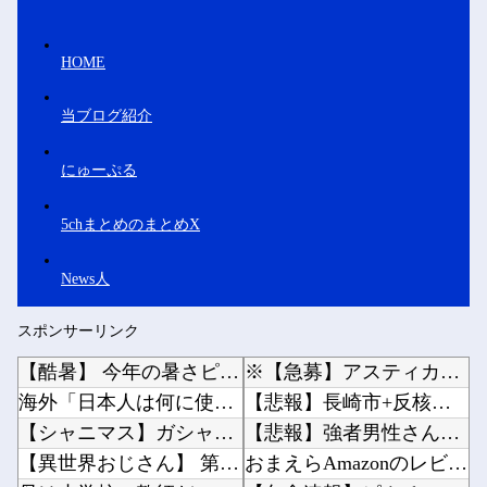
HOME
当ブログ紹介
にゅーぷる
5chまとめのまとめX
News人
スポンサーリンク
【酷暑】 今年の暑さピーク終了か？今週から気温も「30℃未満」が続出になるかも
※【急募】アスティカシア高等専門学園で上手くやってく方法他
海外「日本人は何に使ってるんだ？」 世界的ブームの日本の食品、買ってみたものの使い道が分か...
【悲報】長崎市+反核団体「台湾は中国の一部」他
【シャニマス】ガシャからP-SSR黛冬優子、S-SSR有栖川夏葉が登場！イベントS-SR福...
【悲報】強者男性さん「30超えてデートの練習とかしてる奴なんなんだ？普通は10代の子供がい...
【異世界おじさん】 第8話 感想 これが俺の知る最強の生物だ！
おまえらAmazonのレビューって書いてる？他