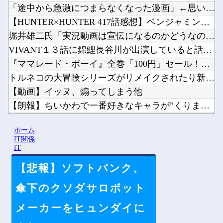
「途中から急激につまらなくなった漫画」←思い浮かべた作品他
【HUNTER×HUNTER 417話感想】ベンジャミン王子...
堀井雄二氏「実況動画は宣伝になるのかどうなのかはわからない部...
VIVANT１３話に錦鯉長谷川が出演していると話題にｗｗｗ ...
『ママレード・ボーイ』全巻「100円」セール！全8巻「4,3...
トルネコの大冒険シリーズがリメイクされたり新作発売されない理...
【動画】イッヌ、煽ってしまう他
【朗報】ちいかわで一番好きなキャラが”くりまんじゅう先輩”な...
【画像】ワンピース最新話のルフィさん、あまりにも情けなさ過ぎ...
ホーム
仕事で使うパソコンってクソだよな他
IT関係
IT
【悲報】ソフトバンク、
Powered by livedoor 相互RSS
傘下のクソダサロボット
メーカーをヒュンダイに