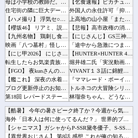
母は小学校の教師だ。母が受け持ったクラスの女の子が中学でいじめを受けているようで母を頼って...
【乞食速報】ピカチュウさん、大量に「半額」になってしまうｗｗｗｗｗ他
住宅街の隣に巨大データセンター爆誕。三井不動産「排熱？低周波音？データはまだ出せません」住...
外国人の永住許可「抑止」案は「生身の人間の運命をもてあそんでいる」 東京・高田馬場で反対ア...
【ハメ撮り】 浮気セ○クス中に彼氏に電話する女子大生 ← これを現実にやる子が現れる…
上高地の山小屋「またもハングル表記の不法投棄ゴミ多数……」→韓国メディア「ハングルの書かれ...
【櫻坂46】 リアミ、説教おじさんが現れた模様...
【悲報】高市政権の消費税減税に反対している9人の自民党議員が全て判明ｗｗｗｗｗｗ他
【九州名物】 鶏刺し食べた医師、全身麻痺へ…「死んだほうが良い」
【にじさんじ】GS三神ネタを拾えなかった力ちゃん「読んでない俺が悪い……ムズイってぇ～！」...
映画「八つ墓村」怪しい村人、呪われた一族… 不穏な本予告公開 主題歌はB’zの松本孝弘率い...
「途中から急激につまらなくなった漫画」←思い浮かべた作品他
【にじ甲2026】 にじさんじ甲子園2026 本戦 day2終了時点：打率ランキング
【HUNTER×HUNTER 417話感想】ベンジャミン王子、ずっと溜めていた宿便を出し切...
転生したらお気楽貴族生活が出来ると思ってたのに… 第19話
堀井雄二氏「実況動画は宣伝になるのかどうなのかはわからない部分もありますけど（笑）」他
【FGO】 夜kunさんのモルガンイラスト！！ 蝶の羽好きです！
VIVANT１３話に錦鯉長谷川が出演していると話題にｗｗｗ （※画像あり）他
【艦これ】 深夜の水着画像スレ
『ママレード・ボーイ』全巻「100円」セール！全8巻「4,344円」→「800円」！りぼん...
ブログ更新停止のお知らせ
トルネコの大冒険シリーズがリメイクされたり新作発売されない理由は？なぜ？他
第18回 レパードステークス(GⅢ).第61回 CBC賞(GⅢ)
林瑠奈ちゃん、どうなんだの人だったｗ【乃木坂46】他
【2軍】 DeNA・森敬斗、中堅UZR 8.2時点【 11.6】14球団トップ
初めてバイクでキャンプ行ったけどよく行く人すごすぎだろ他
【酷暑】 今年の暑さピーク終了か？今週から気温も「30℃未満...
【海外の反応】 冨安健洋がクリスタル・パレス加入へ「アーセナルサポの好きなクラブで良かった...
【動画】イッヌ、煽ってしまう他
海外「日本人は何に使ってるんだ？」 世界的ブームの日本の食品...
【ROBOT魂】 88,000のミーティアが二次も即完売なの大人気すぎる…
【朗報】ちいかわで一番好きなキャラが”くりまんじゅう先輩”なんやが…他
【シャニマス】ガシャからP-SSR黛冬優子、S-SSR有栖川...
【ウマ娘】シチーキャッツを預けても大丈夫そうな寮部屋他
【異世界おじさん】 第8話 感想 これが俺の知る最強の生物だ...