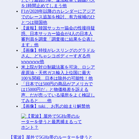
という最凶の車、違法駐車で路線バス
を1時間止めてしまう他
F1が2028年以降のカレンダーにアジア
でのレース追加を検討、有力候補のひ
とつは韓国他
【速報】韓国サッカー協会の性接待疑
惑、日本サッカー協会が4人の日本人
審判員を調査「調査後に結果を公表し
ます」他
【画像】特技がレスリングのグラドル
さん、どちゃシコボディーすぎる件
wwwwww他
米上院が対ロ制裁法案を可決、ロシア
産原油・天然ガス輸入上位国に最大
100％関税…日本は除外の可能性！他
「日本では500円の商品がアメリカで
は15000円だ」と物価格差を訴える
声、だが売っている場所をよく検証し
てみると……他
【画像】tuki.、お乳の始まり解禁他
【電波】屋外で5GHz帯のルーターを使うと