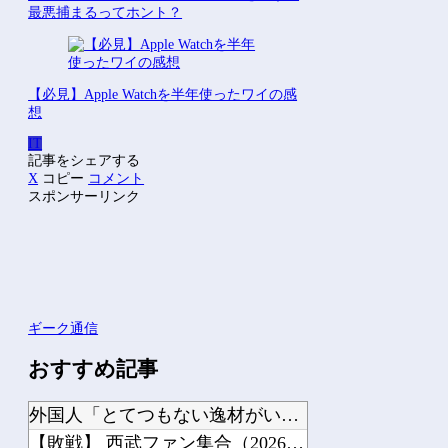
最悪捕まるってホント？
【必見】Apple Watchを半年使ったワイの感
想
IT
記事をシェアする
X
コピー
コメント
スポンサーリンク
ギーク通信
おすすめ記事
外国人「とてつもない逸材がいる」15歳FW礒部怜夢、衝撃ゴールでリバプールU15...
【敗戦】 西武ファン集合（2026.8.9）