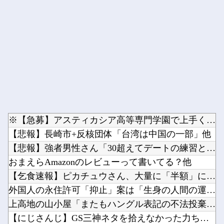
Powered by livedoor 相互RSS
※【急募】アスティカシア高等専門学園で上手くやってく方法他
【悲報】長崎市+反核団体「台湾は中国の一部」他
【悲報】強者男性さん「30超えてデートの練習とかしてる奴なん...
おまえらAmazonのレビューって書いてる？他
【乞食速報】ピカチュウさん、大量に「半額」になってしまうｗｗ...
外国人の永住許可「抑止」案は「生身の人間の運命をもてあそんで...
上高地の山小屋「またもハングル表記の不法投棄ゴミ多数……」→...
【にじさんじ】GS三神ネタを拾えなかった力ちゃん「読んでない...