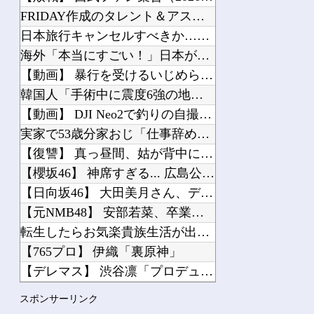
FRIDAY作成のタレント＆アスリート「最新CMギャラリスト」消えた女優、旧ジャ...
日本旅行キャンセルすべきか…1万年ぶり史上最大級の火山の兆し＝韓国の反応
海外「本当にすごい！」日本が清潔な理由を体験した米大物キャスターがびっくり仰天
【動画】 暴行を受けるいじめられっ子が怒って反撃
韓国人「手術中に震度6強の地震、その時の日本の医療スタッフたちの姿をご覧ください...
【動画】 DJI Neo2で釣りの自撮りをしようとした男の悲劇（ノ∇`）
実家で53歳分家おじ「仕事辞めていつうちに来る？」私「え？」→「20年前に結婚す...
【復讐】 真っ昼間、姑が背中に包丁突き立てられたまま家に逃げ込んできた
【櫻坂46】 神席すぎる... 広島公演1日目、終演後の様子がこちら【全国ツアー...
【日向坂46】 大田美月さん、デカすぎると話題に・・・
【元NMB48】 安部若菜、卒業して早くもお酒解禁
転生したらお気楽貴族生活が出来ると思ってたのに… 第19話
【765プロ】 伊織「裏原神」
【デレマス】 渋谷凛「プロデューサーは何派？」
昭和戦隊のロボデザイン、配信で追って見ると…
スポンサーリンク
【聖闘士星矢】 黄金聖闘士って蟹座ばかりネタにされますが牡牛座も大概ですよねｗｗ...