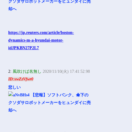
https://jp.reuters.com/article/boston-
dynamics-m-a-hyundai-motor-
idJPKBN27P2L7
2:
風吹けば名無し
2020/11/10(火) 17:41:52.98
ID:xwZzVfwr0
悲しい