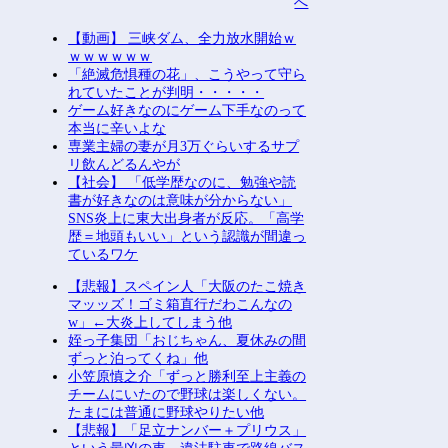
へ
【動画】 三峡ダム、全力放水開始ｗ
ｗｗｗｗｗｗ
「絶滅危惧種の花」、こうやって守ら
れていたことが判明・・・・・
ゲーム好きなのにゲーム下手なのって
本当に辛いよな
専業主婦の妻が月3万ぐらいするサプ
リ飲んどるんやが
【社会】 「低学歴なのに、勉強や読
書が好きなのは意味が分からない」
SNS炎上に東大出身者が反応。「高学
歴＝地頭もいい」という認識が間違っ
ているワケ
【悲報】スペイン人「大阪のたこ焼き
マッッズ！ゴミ箱直行だわこんなの
w」←大炎上してしまう他
姪っ子集団「おじちゃん、夏休みの間
ずっと泊ってくね」他
小笠原慎之介「ずっと勝利至上主義の
チームにいたので野球は楽しくない。
たまには普通に野球やりたい他
【悲報】「足立ナンバー＋プリウス」