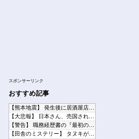
【ゴールデンカムイ 最終回】 第62話 感想 さらば五稜郭！戦いの舞台は暴走列車...
【VTuber】 NHK「ぶいあーる！」真夏のホラーSPに月ノ美兎・ましろ爻・市...
【画像】 卒業が決定しているホロライブVtuberさん、にじさんじから熱烈勧誘を...
Powered by livedoor 相互RSS
スポンサーリンク
おすすめ記事
【熊本地震】 発生後に居酒屋店内から温泉が吹き出す ← これ前触れじゃね？
【大悲報】 日本さん、売国されすぎて滅びそう…
【警告】 職務経歴書の『最初の5行に書くべきこと』がこれ
【田舎のミステリー】 タヌキが人間に化ける説、これ多分マジ