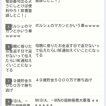
登録しとこ！」
ポルシェのマカンとかいう車ｗｗｗｗ
母親に借りたお金返す日で返せないっ
て伝えたらLINE通知えぐいことになっ
てる
４９歳貯金５０００万で勝ち逃げ
NVIDIA、－90%の超絶極悪大暴落 w w
w w w w w