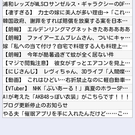
浦和レッズがMLSロサンゼルス・ギャラクシーのDF山根視来を...
【凄すぎる】 力士の嫁に美人が多い理由→「これ」だったｗｗｗ...
韓国政府、謝罪をすれば賠償を放棄する案を日本側に提示するも拒...
【朗報】 エルデンリングマグネットきたあああああ
【朗報】 ファイアーエムブレムさん、ついにキャラ成長率がゲー...
嫁「私への当て付け？自宅で料理する人も料理上手な人も大っっ嫌...
【朗報】 今年が酷暑過ぎて蚊が全く居ない件
【マジで閲覧注意】 彼女がずっとエアコンを見上げていた。どう...
【にじさんじ】 レヴィちゃん、3Dライブ「人間燦歌」開催決定...
【動画】 これはひどい…右折禁止なのに軽自動車が突如右折し路...
【VTuber】 NHK「ぶいあーる！」真夏のホラーSPに月...
AIが考えた「AKB48っぽい衣装」がこちらです！！！
ブログ更新停止のお知らせ
やる夫「催眠アプリを手に入れたんだけど……これ必要だった？」...
【艦これ】 そもそも深海ってなんか悪いことしたの
第73回 クイーンステークス(GⅢ).第25回 アイビスサマ...