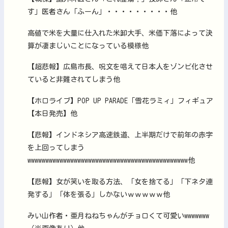
す」医者さん「ふーん」・・・・・・・・・他
高値で米を大量に仕入れた米卸大手、米価下落によって決
算が凄まじいことになっている模様他
【超悲報】広島市長、呪文を唱えて日本人をゾンビ化させ
ていると非難されてしまう他
【ホロライブ】POP UP PARADE「雪花ラミィ」フィギュア
【本日発売】他
【悲報】インドネシア高速鉄道、上半期だけで前年の赤字
を上回ってしまう
wwwwwwwwwwwwwwwwwwwwwwwwwwwwwwwwwwwwwwwwwwwww他
【悲報】女が笑いを取る方法、「女を捨てる」「下ネタ連
発する」「体を張る」しかないｗｗｗｗｗ他
みい山作者・亜月ねねちゃんがチョロくて可愛いwwwwwww