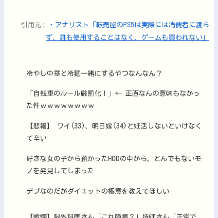
引用元:
・アナリスト「転売屋のPS5は実際には消費者に渡ら
ず、誰も使用することはなく、ゲームも買われない」
冷やし中華と冷麺一緒にするやつなんなん？
「自転車のルール厳罰化！」← 正直なんの意味もなかっ
た件ｗｗｗｗｗｗｗｗ
【悲報】 ワイ(33)、明日嫁(34)と妊活しないといけなく
て辛い
好きな女の子から預かったHDDの中から、とんでもないモ
ノを発見してしまった
デブなのだがダイエットの極意を教えてほしい
【戦慄】脳外科医さん「これ腫瘍？」技師さん「正常で