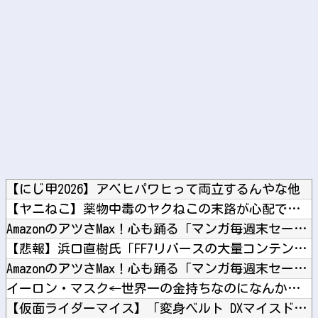
Powered by livedoor 相互RSS
【にじ甲2026】アベヒパワヒって両立するんやな他
【ヤニねこ】薬物中毒のヤクねこの末路が心配でならない・・・他
AmazonのアツさMax！心も踊る「マンガ毎週末セール（5...
【悲報】浜口直樹氏「FF7リバースの大量コンテンツでプレイヤ...
AmazonのアツさMax！心も踊る「マンガ毎週末セール（5...
イーロン・マスク←世界一の金持ちなのになんかあんまり「羨まし...
【仮面ライダーマイス】「変身ベルト DXマイスドライバー」ほ...