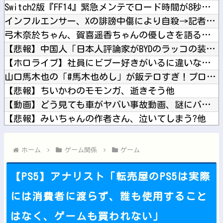
Switch2版『FF14』緊急メンテでロード時間が8秒から...
インフルエンサー、Xの誹謗中傷により自殺→記者「これ、インプ...
弓木奈於ちゃん、賀喜遥香ちゃんの優しさを語る！！！【乃木坂4...
【悲報】中国人「日本人評論家がBYDのラッコの装備を褒めてる...
【ホロライブ】社員にビブー好きがいるに違いない（確信他
山口馬木也の「#馬木也めし」が飯テロすぎ！プロ顔負けの手料理...
【悲報】ちいかわのモモンガ、逝きそう他
【動画】どう見ても車がヤバい事故動画、謎にバイク批判派が湧い...
【悲報】みいちゃんの作者さん、泣いてしまう?他
【トラウマ】映画・特撮・アニメ・漫画・ゲームで「主人公がガチ...
【速報】韓国サッカー協会、W杯・五輪予選で外国審判員や監督官...
ホーム
ゲーム関係
ゲーム
【PS5】アナリスト「転売屋のPS5は実際
には消費者に渡らず、誰も使用すること
Powered by livedoor 相互RSS
はなく、ゲームも買われない」