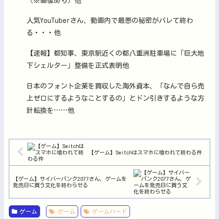
（※画像あり）他
人気YouTuberさん、動画内で最悪の秘密がバレて終わ
る・・・他
【速報】都知事、東京駅近くの都八重洲駐車場に「巨大地
下シェルター」整備を正式表明他
日本のフォント企業を買収した海外資本、「なんで自ら売
上ゼロにするようなことするの」とドン引きするような方
針転換を……他
【ゲーム】Switchはスマホに喰われて終わる件
【ゲーム】サイバーパンク2077さん、ゲームを
発売日に買う文化を終わらせる
ゲーム
ゲーム
ゲームハード