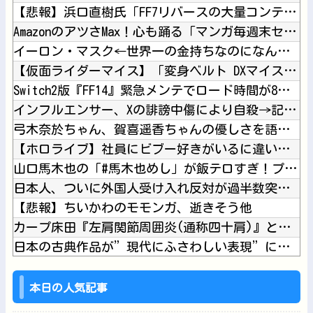
【悲報】浜口直樹氏「FF7リバースの大量コンテンツでプレイヤ...
AmazonのアツさMax！心も踊る「マンガ毎週末セール（5...
イーロン・マスク←世界一の金持ちなのになんかあんまり「羨まし...
【仮面ライダーマイス】「変身ベルト DXマイスドライバー」ほ...
Switch2版『FF14』緊急メンテでロード時間が8秒から...
インフルエンサー、Xの誹謗中傷により自殺→記者「これ、インプ...
弓木奈於ちゃん、賀喜遥香ちゃんの優しさを語る！！！【乃木坂4...
【ホロライブ】社員にビブー好きがいるに違いない（確信他
山口馬木也の「#馬木也めし」が飯テロすぎ！プロ顔負けの手料理...
日本人、ついに外国人受け入れ反対が過半数突破ｗｗｗ他
【悲報】ちいかわのモモンガ、逝きそう他
カープ床田『左肩関節周囲炎(通称四十肩)』との診断。最短での...
日本の古典作品が”現代にふさわしい表現”に強制変更される事態...
【トラウマ】映画・特撮・アニメ・漫画・ゲームで「主人公がガチ...
【速報】韓国サッカー協会、W杯・五輪予選で外国審判員や監督官...
本日の人気記事