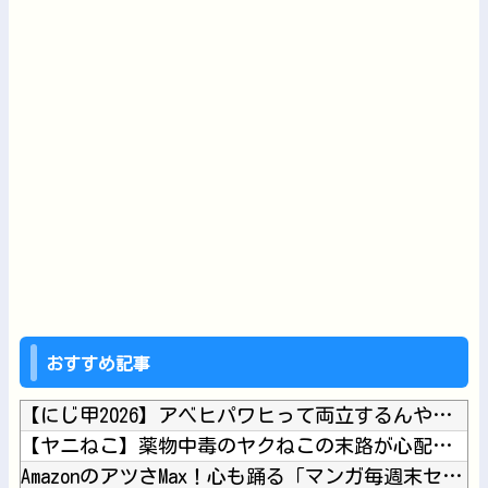
おすすめ記事
【にじ甲2026】アベヒパワヒって両立するんやな他
【ヤニねこ】薬物中毒のヤクねこの末路が心配でならない・・・他
AmazonのアツさMax！心も踊る「マンガ毎週末セール（5...