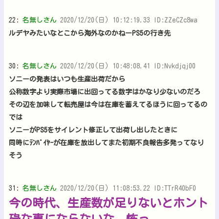
22:
名無しさん
2020/12/20(日) 10:12:19.33 ID:ZZeCZc8wa
ルデヤみたいなとこから海外なのかねーPS5の行き先
30:
名無しさん
2020/12/20(日) 10:48:08.41 ID:Nvkdjqj00
ソニーの発表はいつも生産出荷だから
公称数字より実際市場に出回ってる数字はかなり少ないのだろ
その辺を加味して転売屋は今は在庫を蓄えてるほうに回ってるの
では
ソニーがPS5をサイレント修正して出荷し出したときに
同時にﾃﾝﾊﾞｲﾔｰが在庫を放出してまた初期不良報告多発ってなり
そう
31:
名無しさん
2020/12/20(日) 11:08:53.22 ID:TTrR40bF0
今の時代、生産数が足りないとホント
碌な事にならないな、怖っ