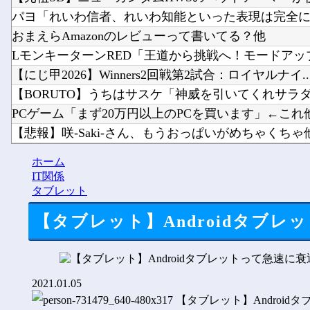
パヨ「れいわ信者、れいわ知能といった表現は完全に差
おまえらAmazonのレビューって書いてる？他
LモンキーターンRED「王道から挑戦へ！モードアップ
【にじ甲2026】Winners2回戦第2試合：ロイヤルナイ..
【BORUTO】うちはサスケ「神威を引いてくれサラダ。
PCゲーム「まず20万円以上のPCを買います」←これ
【悲報】咲-Saki-さん、もうおっぱいがめちゃくちゃ
エッセイスト「原爆を二度と使わせてはならない」⇒「
ホーム
【にじさんじ】熱斗くんのガキらしからぬ精神性とかっ
IT関係
タブレット
【タブレット】Androidタブ
2021.01.05