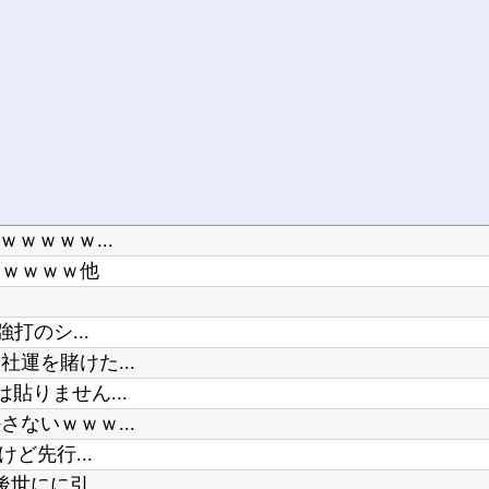
ｗｗｗｗ...
ｗｗｗｗｗ他
打のシ...
運を賭けた...
貼りません...
ないｗｗｗ...
ど先行...
世にに引...