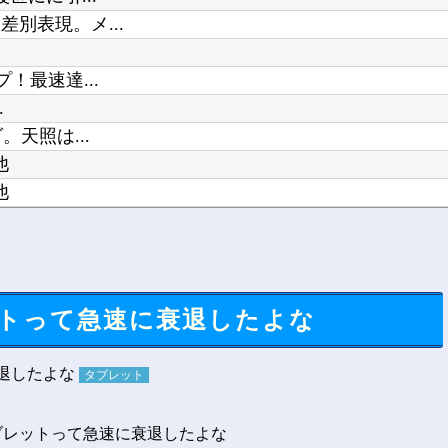
別表現。メ...
！最速達...
.
天照は...
他
他
もちろん中...
こよさに惚...
レットって急速に衰退したよな
タブレット