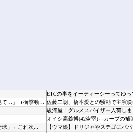
ETCの事をイーティーシーってゆ
【閲覧注意】 女さん「私の村、本当にヤバい…これ見て…」（衝撃動画）
佐藤二朗、橋本愛との騒動で主演映
駿河屋「グルメスパイザー入荷しま
球」←これ次...
【ウマ娘】ドリジャやステゴにパパ