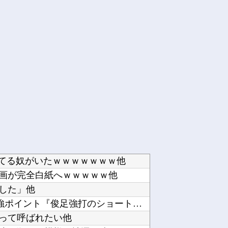
ってる奴がいたｗｗｗｗｗｗｗ他
画が完全白紙へｗｗｗｗｗ他
した」他
オイシ高義博(42盗塁)←カープの補強ポイント『俊足強打のショート＆広島出身』他
って呼ばれたい他