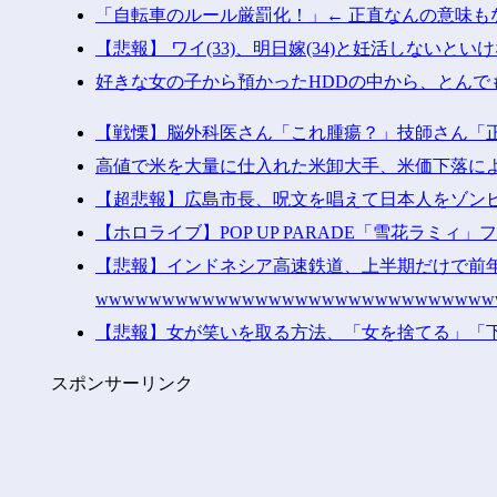
「自転車のルール厳罰化！」← 正直なんの意味も
【悲報】 ワイ(33)、明日嫁(34)と妊活しないとい
好きな女の子から預かったHDDの中から、とんで
【戦慄】脳外科医さん「これ腫瘍？」技師さん「
高値で米を大量に仕入れた米卸大手、米価下落に
【超悲報】広島市長、呪文を唱えて日本人をゾン
【ホロライブ】POP UP PARADE「雪花ラミィ
【悲報】インドネシア高速鉄道、上半期だけで前
wwwwwwwwwwwwwwwwwwwwwwwwwwwww
【悲報】女が笑いを取る方法、「女を捨てる」「
スポンサーリンク