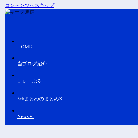
コンテンツへスキップ
HOME
当ブログ紹介
にゅーぷる
5chまとめのまとめX
News人