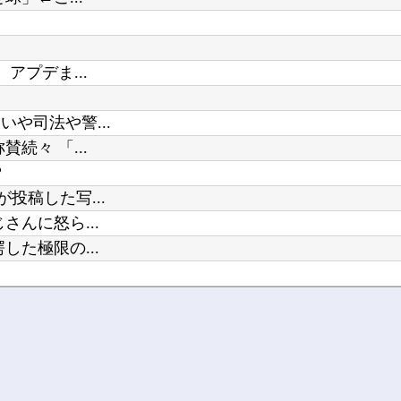
Powered by livedoor 相互RSS
幽☆遊☆白書（全19巻）←これｗ
アプデま...
や司法や警...
続々 「...
？
投稿した写...
んに怒ら...
た極限の...
.
来てほし...