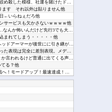
フジテレビが金の卵を産む鶏を自ら絞め殺した模様、社運を賭けたドル箱コンテンツが御蔵入りにな...
ります それ以外は貼りません他
日←いらねぇだろ他
ンサービスも欠かさないｗｗｗｗ他
【ウマ娘】8月LoH開始まであと6日…なんか怖いんだけど先行3でも大丈夫かな？他
込まれてしまう・・・・・他
【元祖SD】ニューガンダムHWSのヘッドアーマーが後世にに引き継がれなくて悲しい他
パヨ「れいわ信者、れいわ知能といった表現は完全に差別表現。メディアは放送禁止用語に指定する...
【ラブライブ！】?変な声出してるとか言われるけど普通に出てくる声なので面白いことやろうとし...
いてる？他
LモンキーターンRED「王道から挑戦へ！モードアップ！最速達成！ジャックイン！７揃い！」←...
【にじ甲2026】Winners2回戦第2試合：ロイヤルナイツ - 新台附属！ロイヤルナイ...
【BORUTO】うちはサスケ「神威を引いてくれサラダ。天照は使いにくいぞ！」他
バンナム社長「今後は自社IP・他社IPともに現行機で遊べない名作を積極的にリマスターしてい...
を買います」←これ他
ぱいがめちゃくちゃ他