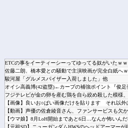
ETCの事をイーティーシーってゆってる奴がいたｗｗｗ
佐藤二朗、橋本愛との騒動で主演映画が完全白紙へ
駿河屋「グルメスパイザー入荷しました」他
オイシ高義博(42盗塁)←カープの補強ポイント『俊足強
フジテレビが金の卵を産む鶏を自ら絞め殺した模様、社
【画像】良いお○ぱい画像だけを貼ります それ以外は
【動画】声優の佐倉綾音さん、ファンサービスも欠かさ
【ウマ娘】8月LoH開始まであと6日…なんか怖いんだけ
【元祖SD】ニューガンダムHWSのヘッドアーマーが後