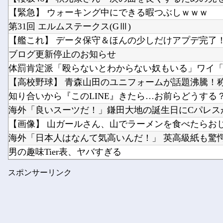
【緊急】 ウォーキング中にできる暇つぶしｗｗｗ
第31回 エルムステークス(GⅢ)
【艦これ】 データ保守＆ほんの少しだけアプデ完了！ 
ブログ更新停止のお知らせ
体罰肯定派「殴らないとわからない奴もいる」ワイ「い
【高校野球】 青森山田のユニフォームが話題沸騰！称賛
知り合いから『このLINE』きたら…お前らどうする
海外「良いスーツだ！」鎌田大地の誕生日にCパレスが
【画像】 山ガールさん、山でラーメンを食べたらおじさ
海外「日本人はなんて気高いんだ！」 英高級紙も驚愕し
男の趣味Tier表、ヤバすぎる
【ToLOVEる】 ユニクリ「籾岡里紗 ダークネスver.」..
スポンサーリンク
もう先が長くないと20代で宣告された友達A。「会いに