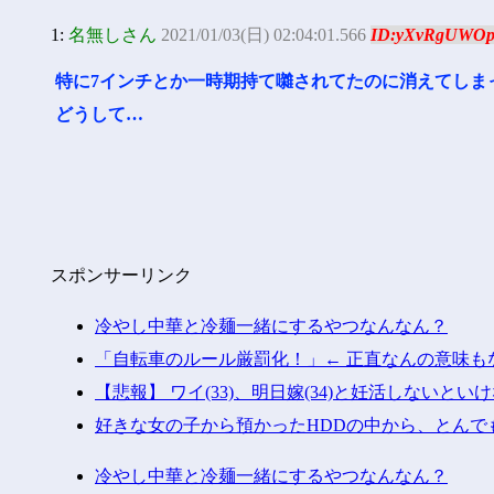
1:
名無しさん
2021/01/03(日) 02:04:01.566
ID:yXvRgUWO
特に7インチとか一時期持て囃されてたのに消えてしま
どうして…
スポンサーリンク
冷やし中華と冷麺一緒にするやつなんなん？
「自転車のルール厳罰化！」← 正直なんの意味も
【悲報】 ワイ(33)、明日嫁(34)と妊活しないとい
好きな女の子から預かったHDDの中から、とんで
冷やし中華と冷麺一緒にするやつなんなん？