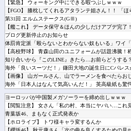
【緊急】 ウォーキング中にできる暇つぶしｗｗｗ
第31回 エルムステークス(GⅢ)
【艦これ】 データ保守＆ほんの少しだけアプデ完了！
ブログ更新停止のお知らせ
知り合いから『このLINE』きたら…お前らどうする
男の趣味Tier表、ヤバすぎる
ヨーロッパが中国製メガソーラーを締め出しｗｗｗ
【閲覧注意】 女さん「私の村、本当にヤバい…これ見て
青葉坂46、まもなく正式発表か
【ホロライブ】 トワ様キャラ変するんか
【櫻坂46】 秋元康さん「次の曲を良くするための見せ球