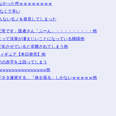
なかった件ｗｗｗｗｗｗｗｗ
けなくて辛い
もないモノを発見してしまった
正常です」医者さん「ふーん」・・・・・・・・・他
よって決算が凄まじいことになっている模様他
ビ化させていると非難されてしまう他
」フィギュア【本日発売】他
年の赤字を上回ってしまう
wwwwwwwwwwwwwwww他
下ネタ連発する」「体を張る」しかないｗｗｗｗｗ他