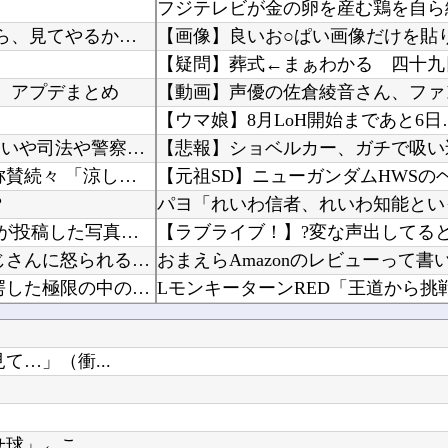
【FGO】 膝枕してくれるアタランテ姐さん！！ 「ほら、見てやるからこっちに来い」
【画像】良いお○ぱい画像だけを貼
【疑問】葬式←まぁわかる 四十九
 アプデまとめ
【動画】声優の佐倉綾音さん、ファ
体罰肯定派「殴らないとわからない奴もいる」ワイ「いや司法や警察に突き出せばいいよね」
【悲報】ショベルカー、ガチで吸い
【高校野球】 青森山田のユニフォームが話題沸騰！称賛続々 「涼しそう」「熱中症対策では？」...
？
海外「良いスーツだ！」鎌田大地の誕生日にCパレスが投稿した写真に海外大騒ぎ！（海外の反応）
【画像】 山ガールさん、山でラーメンを食べたらおじさんに怒られるｗｗｗ
おまえらAmazonのレビューって書
海外「日本人はなんて気高いんだ！」 英高級紙も驚愕した極限の中の日本人の姿に世界が衝撃
【ToLOVEる】 ユニクリ「籾岡里紗 ダークネスver.」フィギュア【再販予約開始】
…」（衝...
もう先が長くないと20代で宣告された友達A。「会いに来てほしい」と言うので彼女の好きなもの...
PCゲーム「まず20万円以上のPC
【悲報】咲-Saki-さん、もうおっ
」←こ...