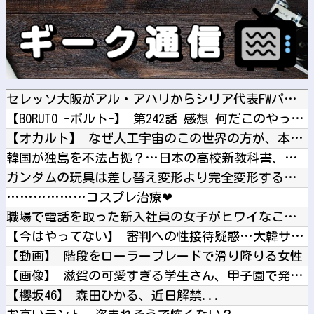
セレッソ大阪がアル・アハリからシリア代表FWパブロ・サバック...
【BORUTO -ボルト-】 第242話 感想 何だこのやっ...
【オカルト】 なぜ人工宇宙のこの世界の方が、本物の宇宙より本...
韓国が独島を不法占拠？…日本の高校新教科書、また強引な主張＝...
ガンダムの玩具は差し替え変形より完全変形する方がいいよね
………………コスプレ治療❤
職場で電話を取った新入社員の女子がヒワイなことを言われてショ...
【今はやってない】 審判への性接待疑惑…大韓サッカー協会が声...
【動画】 階段をローラーブレードで滑り降りる女性
【画像】 滋賀の可愛すぎる学生さん、甲子園で発見される
【櫻坂46】 森田ひかる、近日解禁...