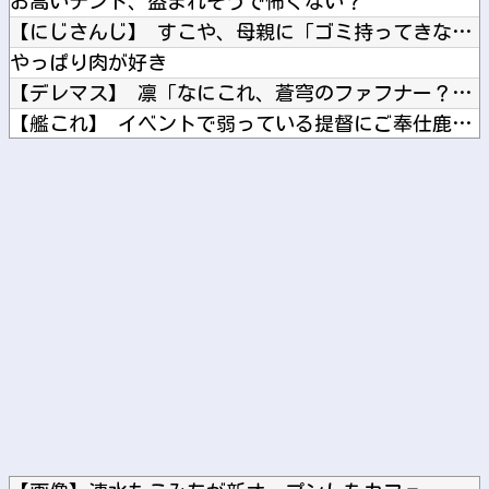
お高いテント、盗まれそうで怖くない？
【にじさんじ】 すこや、母親に「ゴミ持ってきなさいよ！」→ ...
やっぱり肉が好き
【デレマス】 凛「なにこれ、蒼穹のファフナー？」モバP「資料...
【艦これ】 イベントで弱っている提督にご奉仕鹿島描いたでち
ブログ更新停止のお知らせ
高野連「暑熱対策で第2試合は13:30プレイボールや！」
Powered by livedoor 相互RSS