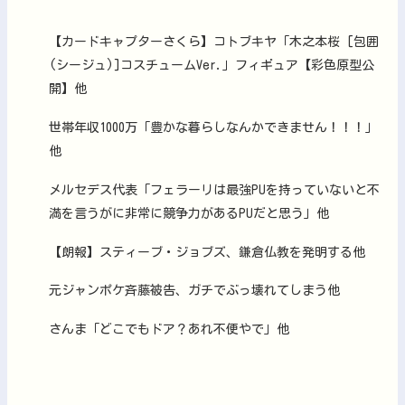
【カードキャプターさくら】コトブキヤ「木之本桜 [包囲
(シージュ)]コスチュームVer.」フィギュア【彩色原型公
開】他
世帯年収1000万「豊かな暮らしなんかできません！！！」
他
メルセデス代表「フェラーリは最強PUを持っていないと不
満を言うがに非常に競争力があるPUだと思う」他
【朗報】スティーブ・ジョブズ、鎌倉仏教を発明する他
元ジャンポケ斉藤被告、ガチでぶっ壊れてしまう他
さんま「どこでもドア？あれ不便やで」他