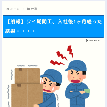
【画像】女さん「彼氏が強制わいせつで捕まって謝罪の手紙が来た...
【にじさんじ】石神トシカイやるやん他
ホーム
仕事
【朗報】ワイ期間工、入社後1ヶ月経った
結果・・・・
Powered by livedoor 相互RSS
2023.06.27