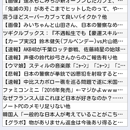
【画像】速水もこみちが新オープンしたカフェ、サンドイッチ1つ...
「鬼滅の刃」があそこまでヒットしたのって、やっぱ『ノイズ』が...
言うほどスーパーカブって良いバイクか？他
【画像】みいちゃんと山田さん、日本の警察なめすぎで炎上ｗｗｗ...
ツギクルブックス：『不遇転生でも【豪運スキル】で大逆転!』 ...
【カープ実況】鈴木健矢(ブルペンデー)vs片山皓心【広島-D...
【速報】AKB48が千葉ロッテ参戦、佐藤綺星の始球式＆3曲披...
【速報】声優の鈴代紗弓さんからのご報告有り他
【ウマ娘】スティルの音楽隊「ﾆｬｰﾝ」「ﾆｬｰﾝ」「ﾆｬｰﾝ...
【悲報】日本の警察が拳銃で凶悪犯を射殺すると「本当に正しかっ...
【速報】中比スカボロー礁を巡る問題で遂に米国参戦、まさかのこ...
ファミコンミニ「2016年発売」←マジかよｗｗｗｗｗ他
なぜフランス人はこれほど日本が好きなのか？…中国ネット「中国...
ノートPCのメモリ足りない他
韓国人「一般的な日本人が考えていることがこちら…」→「えっ？...
【グラボ】物がありません返金は今後あり得ると思ってるのでサブ...