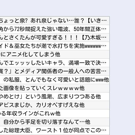
【ラブライブ！】【画像】ちょっと泉? あれ泉じゃない…誰？【いきづらい部！】他
宇宙人はいる？いて座の方角から72秒間捉えた強い電波、50年間正体分からぬ「Wow！信号」...
手を繋いで駆け寄るあやめんとさくたんが可愛すぎる！！！【乃木坂46】他
【画像】秋葉原で大量のメイド＆巫女たちが潮で水打ちを実施wwwwwwwww他
的にアニメ化してしまう他
【悲報】クレヨンしんちゃんでエッッッしたいキャラ、満場一致で決まるｗｗｗｗｗｗｗｗｗｗ他
「今日のお前らが言うな大賞？」とメディア関係者の一般人への苦言にツッコミ殺到、被災地の避難...
）の私服、とんでもなく可愛いと話題にwww他
た画像を貼っていくスレｗｗｗｗ他
やめとけ」という風潮、広まりつつある他
アビスまじか、カリオペすげえな他
める年収ラインがこれｗ他
】自分から手足を切り落すなんて…他
【ニュース】日本をダメにした総理大臣、ワースト１位が同点でこの人ｗｗｗｗｗｗ他