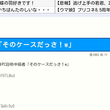
 蝶の羽好きです！
【悲報】逃げ上手の若君、
いちばんたのしいな・・・
「蒼翼の乙女」
【にじ甲2026】冷静に考
【にじさんじ】 サロメちゃんおまんが、ランダム配置の暗証番号入力に敗北「3回失敗しましたわ...
【募】カナン様はあくまで
者「そのケースだっさ！w」
2022.02.11
Powered by livedoor 相互RSS
お前らが思う「バカゲー」
シャープ、シンプルで使いやす
6f6TLMsd
TQdAi5y0