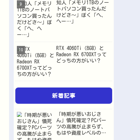
知人「メモリ1TBのノー
トパソコン買ったんだ
けどさ～」ぼく「へ、
へー…」
RTX 4060Ti（8GB）と
Radeon RX 6700XTって
どっちの方がいい？
新着記事
「時期が悪いおじさ
ん」憤死確定？PCパー
ツの高騰が止まらず、
もはや資産レベルの価
格へ