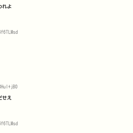
われよ
6f6TLMsd
3Hul+jB0
だせえ
6f6TLMsd