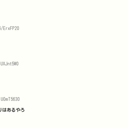
6/ErxFP20
UXJnt5W0
1U0mT5630
りはあるやろ