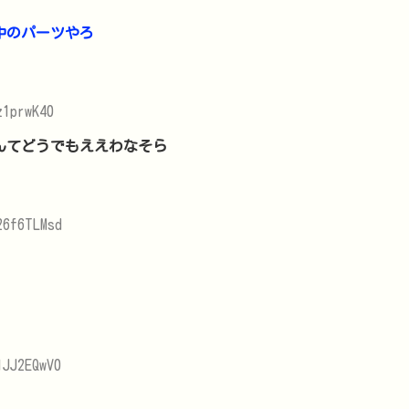
中のパーツやろ
z1prwK40
んてどうでもええわなそら
26f6TLMsd
lJJ2EQwV0