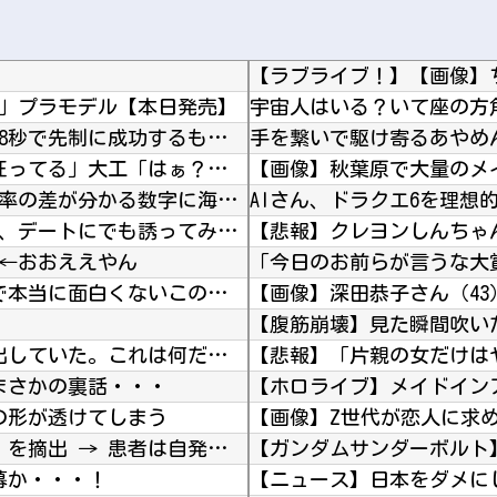
パイン」プラモデル【本日発売】
【J2第1節 磐田×秋田】 磐田は開始わずか18秒で先制に成功するも追いつかれドロー 秋葉...
【衝撃】 日本人「家が何千万円もするのは狂ってる」大工「はぁ？じゃ自分で作ってみろよ」→結...
海外「さすが日本！」日本とドイツの仕事効率の差が分かる数字に海外が大騒ぎ
AIさん、ドラクエ6を理想
【4/4】 女房に明日の予定は聞いていないが、デートにでも誘ってみる。多分断られるはずだ。...
←おおええやん
【悲報】 エルデンリング、ディレイばかりで本当に面白くないこのゲーム←賛同の声が多数…
【画像】深田恭子さん（43
【腹筋崩壊】見た瞬間吹い
【ＵＭＡ】 庭に積もった雪から何がが飛び出していた。これは何だ？ → 雪を掘ってみたら…
【悲報】「片親の女だけは
、まさかの裏話・・・
【ホロライブ】メイドイン
の形が透けてしまう
【画像】Z世代が恋人に求
【速報】 京大病院、手術ミスで『正常な脳』を摘出 → 患者は自発呼吸不可能な植物状態に
【ガンダムサンダーボルト
幕か・・・！