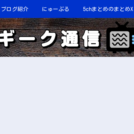
当ブログ紹介
にゅーぷる
5chまとめのまとめX