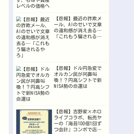
【悲報】最近の詐欺メ
ール、AIのせいで文章
の違和感が消え去る…
「これもう騙されるや
ろ」
【悲報】ドル円急変で
オルカン民が阿鼻叫
喚！？円高シフトで新
NISA勢の命運は
【悲報】吉野家×ホロ
ライブコラボ、転売ヤ
ーの「海苔100個1回ず
つ会計」コンボで店員