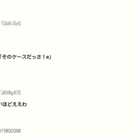
rTQdAi5y0
/JNVWg470
いほどええわ
Of5WQO0NM