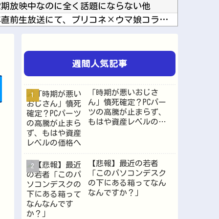
2期放映中なのに全く話題にならない他
【ウマ娘】プリコネ8.5周年直前生放送にて、プリコネ×ウマ娘コラボの開催について告知が！？...
いまだに続いていると聞いてビビる漫画「ながされて藍蘭島」「咲」「らき☆すた」他
えるとなんだこのえっっっな格好は…？他
チョロいでエッチしたいキャラ【画像】他
週間人気記事
岸田文雄「日米の為替介入は一時しのぎに過ぎない。私なら円を強くすることが出来る」他
海外「日本は戦勝国なんだよ」 戦後の日本人の特別な生き様に各国から称賛の声他
「時期が悪いおじさ
【にじさんじ】ソフィ「８８８✨ ぞろ目ってなんか嬉しくなるよね！！」他
ん」憤死確定？PCパー
ツの高騰が止まらず、
って何？他
もはや資産レベルの価
いオーブンレンジ「RE-WF187」他
格へ
【悲報】最近の若者
「このパソコンデスク
Powered by livedoor 相互RSS
の下にある箱ってなん
なんですか？」