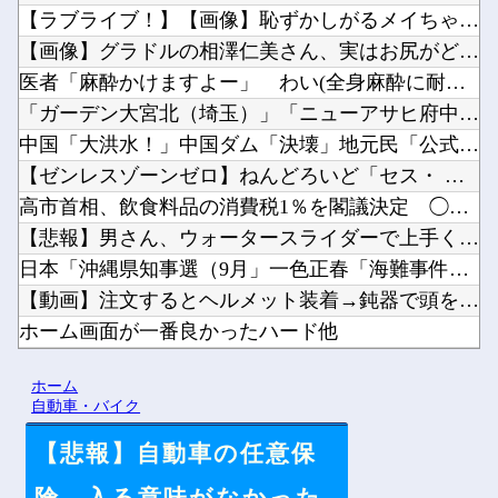
【ラブライブ！】【画像】恥ずかしがるメイちゃんの破壊力ｗｗｗ...
【画像】グラドルの相澤仁美さん、実はお尻がどちゃシコすぎたｗ...
医者「麻酔かけますよー」 わい(全身麻酔に耐えて見せる！うお...
「ガーデン大宮北（埼玉）」「ニューアサヒ府中四谷店（東京）」...
中国「大洪水！」中国ダム「決壊」地元民「公式発表より死者多い...
【ゼンレスゾーンゼロ】ねんどろいど「セス・ ローウェル」【本...
高市首相、飲食料品の消費税1％を閣議決定 ◯◯をチラつかせて...
【悲報】男さん、ウォータースライダーで上手く滑れずチューブの...
日本「沖縄県知事選（9月」一色正春「海難事件追及（検証」八重...
【動画】注文するとヘルメット装着→鈍器で頭を殴られるチェコの...
ホーム画面が一番良かったハード他
【にじ甲2026】月ノ美兎、卯月コウ、夜牛詩乃らによる甲子園...
ホーム
グラボそんなにすぐ壊れる？他
自動車・バイク
【悲報】自動車の任意保