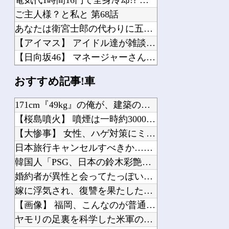
ご主人様？と私と 第68話
あなたは衛宮士郎の代わりに五次に挑むようです 第411話
【アイマス】 アイドル達が雑談してるだけ【モバマス】
【日向坂46】 マネージャーさん、これは超有能！！
【元櫻坂46】 上村莉菜、元気そうで何より
おすすめ記事!車
【NMB48】 安部若菜、卒業後は吉本興業に所属
【負けヒロインが多すぎる！】 タイトー「八奈見杏菜」制服姿でプライズフィギュア化...
171cm『49kg』の俺が、建築のバイト行ったら「こう」な...
【スパロボ】 キタ━━━━━━(゜∀゜)━━━━━━ !!!!!
【桜島噴火】 噴煙は一時約3000メートルに…活発な噴火活動...
【悲報】 ベルセルク、今どうなっているのか誰も知らない・・・・
【大惨事】 女性、ハゲ対策にミノキシジル使ったら顔面がこうな...
日本旅行キャンセルすべきか…1万年ぶり史上最大級の火山の兆し...
韓国人「PSG、日本の鈴木彩艶に約60億円で正式オファー・・...
婚約者が異性と会ってたっぽいメールが出てきたわけだが
Powered by livedoor 相互RSS
嫁に浮気され、復讐を果たした友人。未だに再婚していない。「裏...
【画像】 福岡、こんなのが普通に走ってるｗｗｗｗｗｗｗｗｗｗ...
ヤモリの足裏を科学した米軍の装備「Z-Man」…粘着剤なしで...