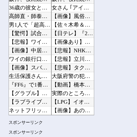
36歳の彼女と結婚したいのに、家族が猛反対。家族から信じられない言葉が飛び出した...
女さん ｢アイドルが19歳にもなってスク水を着させられている！｣⇒結果ｗｗｗ
高師直・師泰「降伏するから許して？」
【画像】風俗に行くとこういう恵体メロン乳(35)を指名してしまう奴wwwww
男1人で「超高級アフタヌーンティー」に来てみたwww
【佐々木希＆久保史緒里】密着してハートを作る“仲良しショット”に「お美しい」
【驚愕】試合後に傷心の久保タケを飯に誘うジャガー浅野がコチラ!!!
【日テレ】『24時間テレビ』、熊本地震へ1000万円寄付の発表にモヤモヤ感
【悲報】ワイ、職場でアミバ呼ばわりされる
【画像あり】宇垣美里「学生時代は全然モテなかったです」⇒！！！
【画像】中居正広「（まずい…このままじゃ木村が最下位になる…）ああぁぁぁ滑ったぁ...
【悲報】NHK番組出演者さん「飲酒していたため記憶にない」職員さんへの性被害が発...
ワイの銀行口座4つもあるんだけど多すぎ？
【悲報】立川志らく、落語批判に「上から目線で言えるのは談志くらい」とピシャリ
【画像】スバル、ガチで凄い実力を持っていた
【悲報】タクシー運転手、儲かりまくることが判明してしまう
生活保護さん、1400円のハンバーガーを食べただけで批判される
大阪府警の犯人射殺動画、全く撃ち56す必要なかったwww
『FF6』で1番苦戦する所といえば？
【動画】橋本環奈、ABEMAイベントでサービス谷間
【グラブル】無料石で天井して何もでないときって怒る？
実際のところ中国って日本をどうしたいんやろな？
【ラブライブ！】【画像】蓮ノ空お散歩日記の店舗特典イラストが公開される【DOLL...
【LPG】イオンモール熊本7人死亡爆発、漏れたガスが施設内に滞留か 経産省が全国...
ネットフリックスの脚本料は「地上波の5倍ぐらい」 役作りで増量の役者には食費の補...
【画像】あのちゃん、なんか別人になる
【画像】Switch2、ガチでデカいｗｗｗｗｗｗｗ
【なぜ射殺したのか】大阪で警察官が刃物を持った男に発砲し死亡、批判殺到の見込みへ
スポンサーリンク
復活『8時だョ！全員集合』、伝説パトカーネタにゲスト絶句 「今じゃできない」「...
熊本の戦国大名ってあんまり大物いないな
スポンサーリンク
【超悲報】ニコニコ動画が完全にオワコン化した証拠が「こちら」…
36歳の彼女と結婚したいのに、家族が猛反対。家族から信じられない言葉が飛び出した...