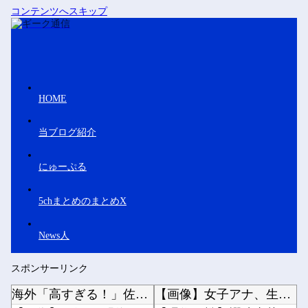
コンテンツへスキップ
HOME
当ブログ紹介
にゅーぷる
5chまとめのまとめX
News人
スポンサーリンク
海外「高すぎる！」佐野航大のPSV加入が決定的になり海外大騒ぎ！（海外の反応）
【画像】女子アナ、生放送で高校時代の制服を着てしまうｗｗｗｗｗｗｗｗｗｗｗｗｗｗｗ他