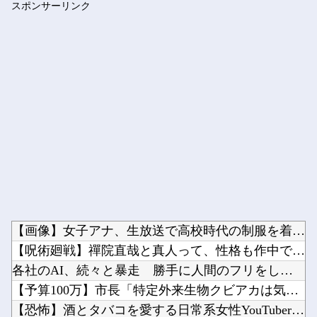
スポンサーリンク
【悲報】 めっちゃカメレオンさん、早速パクリゲーが任天堂スト...
Powered by livedoor 相互RSS
【画像】女子アナ、生放送で高校時代の制服を着てしまうｗｗｗｗ...
【呪術廻戦】禪院直哉と真人って、性格も作中での行いも末路も似...
各社のAI、続々と暴走 勝手に人間のフリをしてサイバー攻撃を...
【予算100万】市長「特定外来生物クビアカは気持ち悪い虫だし...
【恐怖】酒とタバコを愛する日常系女性YouTuber、ガチで...