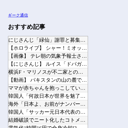
ギーク通信
おすすめ記事
にじさんじ「緑仙」謝罪と募集を一緒にして怒られる「VTuberが歌ってこなかった...
【ホロライブ】 シャー！ミオッシャー！【ホロぐら】
【画像】 テレ朝の気象予報士さん、意外と小さかった
【にじさんじ】 ルイス「ドパガキの時代は終わり！セロトニン優位のセロガキなるわよ...
横浜F・マリノスが不二家とのオフィシャルパートナー契約締結を発表 横浜創業の洋菓...
【動画】 パキスタンの山の麓で撮影された鉄砲水が地獄すぎる。
ママが赤ちゃんを抱っこしていた。ボクもかまってよぉ！ → 甘えん坊な兄はこちらで...
韓国人「何故日本が世界を魅了し続け観光大国になったのか？その理由がこちら‥」→「...
海外「日本よ、お前がナンバーワンだ」 熊本地震直後の日本の対応のスピードに世界が...
韓国人「サッカー元日本代表のスター、日本代表強化策として“韓日定期戦”の復活を提...
結婚破談でニート化したコトメに「2人目まだ〜？全員中卒でいいじゃんｗ」と煽られた...
電気代1時間16円で全身冷却!? 全身を冷やす“人間用冷蔵庫”『ど冷えもんBOX...