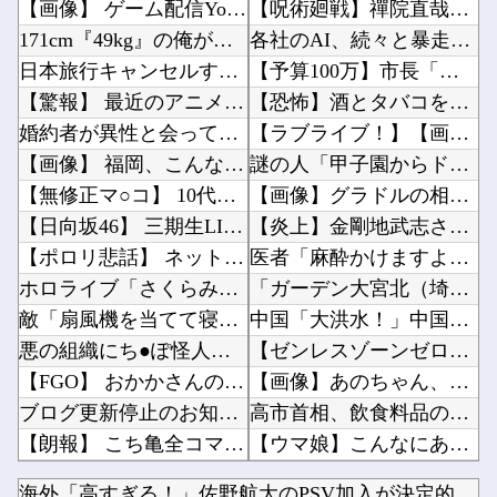
【画像】 ゲーム配信YouTuber、家賃8万円の部屋で深夜配信→管理会社から厳重注意され...
【呪術廻戦】禪院直哉と真人って、性格も作中での行いも末路も似たような二人なのに人気に差があ...
171cm『49kg』の俺が、建築のバイト行ったら「こう」なったｗｗｗ
各社のAI、続々と暴走 勝手に人間のフリをしてサイバー攻撃を仕掛ける事件が相次ぐ他
日本旅行キャンセルすべきか…1万年ぶり史上最大級の火山の兆し＝韓国の反応
【予算100万】市長「特定外来生物クビアカは気持ち悪い虫だしそんな需要ないと思う」1匹30...
【驚報】 最近のアニメ『ヤニねこ』『地元最高！』『みいちゃんと山田さん』『ドカ食いダイスキ...
【恐怖】酒とタバコを愛する日常系女性YouTuber、ガチで体が終わる・・・他
婚約者が異性と会ってたっぽいメールが出てきたわけだが
【ラブライブ！】【画像】恥ずかしがるメイちゃんの破壊力ｗｗｗｗｗｗｗｗｗｗ他
【画像】 福岡、こんなのが普通に走ってるｗｗｗｗｗｗｗｗｗｗｗｗｗｗｗｗｗｗｗｗｗｗｗｗｗ...
謎の人「甲子園からドーム移転ｲﾔｯ！！7回制ｲﾔｯ！！」←じゃあどうすんねん他
【無修正マ○コ】 10代美少女の ”初めての女性器脱毛” 動画、エ□すぎて1000万再生さ...
【画像】グラドルの相澤仁美さん、実はお尻がどちゃシコすぎたｗｗｗｗｗｗ他
【日向坂46】 三期生LIVE、生配信が決定！
【炎上】金剛地武志さん、高市首相の熊本視察動画に「気○い沙汰だぞ」他
【ポロリ悲話】 ネットで拡散してるお●ぱいポロリ動画、何故か叩かれる・・・
医者「麻酔かけますよー」 わい(全身麻酔に耐えて見せる！うおおおおおお！！！！)他
ホロライブ「さくらみこ」怒りに飲まれるな野うさぎ！2ndソロライブで犯行予告「咲き乱れみこ...
「ガーデン大宮北（埼玉）」「ニューアサヒ府中四谷店（東京）」が8月16日の営業をもって閉店...
敵「扇風機を当てて寝るとヤバいぞ！」 ワイ「大丈夫やろｗｗｗ」扇風機ポチー
中国「大洪水！」中国ダム「決壊」地元民「公式発表より死者多い！」中国政府「住民拘束！（安否...
悪の組織にち●ぽ怪人に改造されたやる夫のお話 第3話
【ゼンレスゾーンゼロ】ねんどろいど「セス・ ローウェル」【本日発売】他
【FGO】 おかかさんのジャージ式イラスト！！ 赤いジャージが似合ってます！
【画像】あのちゃん、なんか別人になる?ｗｗｗｗｗｗｗｗｗｗ他
ブログ更新停止のお知らせ
高市首相、飲食料品の消費税1％を閣議決定 ◯◯をチラつかせて財務省を黙らせる他
【朗報】 こち亀全コマ検索が登場！
【ウマ娘】こんなにあった！？ ←「アヤベさんはトプロと “1” 差だぞ」他
【艦これ】 E5までフランス艦出せると本当にスゴいよね
【ラブライブ！】【動画】くりぱんせつ菜、はしゃぐ【定期】他
海外「高すぎる！」佐野航大のPSV加入が決定的になり海外大騒...