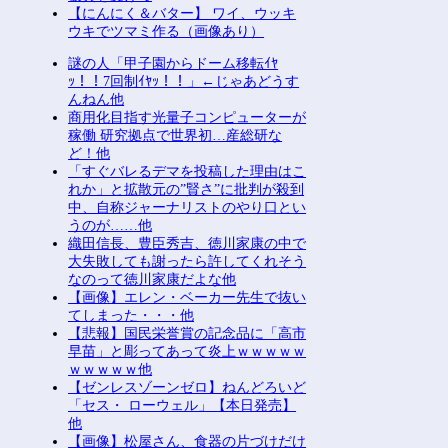
【にんにく＆バター】 ワイ、ウッキ
ウキでツマミ作る（画像あり）
謎の人「甲子園からドーム移転ｲﾔ
ｯ！！7回制ｲﾔｯ！！」←じゃあどうす
んねん他
商用化目指す光量子コンピューターが
稼働 研究拠点で世界初…産総研な
ど！他
「すぐバレるデマを投稿した理由はこ
れか」と拡散元の”賢さ”に批判が殺到
中、自称ジャーナリストのやり口とい
うのが……他
織田信長、豊臣秀吉、徳川家康の中で
大失敗しても謝ったら許してくれそう
なのって徳川家康だよな他
【画像】エレン・ベーカー先生で抜い
てしまった・・・他
【悲報】国民栄誉賞の記念品に「高市
早苗」と彫ってあって炎上ｗｗｗｗｗ
ｗｗｗｗｗ他
【ゼンレスゾーンゼロ】ねんどろいど
「セス・ ローウェル」【本日発売】
他
【画像】松屋さん、食器の片づけだけ