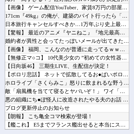
【2軍】 DeNA・森敬斗、中堅UZR 8.2時点【 11.6】14球団トップ
【悲報】男さん、ウォータースライダーで上手く滑れずチューブの中に取り残されてしまうｗｗｗｗ...
【画像】 ゲーム配信YouTuber、家賃8万円の部屋で深夜...
【悲報】 めっちゃカメレオンさん、早速パクリゲーが任天堂ストアに登場してしまう……
日本「沖縄県知事選（9月」一色正春「海難事件追及（検証」八重山日報「抗議団体が危険航行（生...
171cm『49kg』の俺が、建築のバイト行ったら「こう」な...
【動画】注文するとヘルメット装着→鈍器で頭を殴られるチェコのバーｗｗｗｗ他
日本旅行キャンセルすべきか…1万年ぶり史上最大級の火山の兆し...
【ニュース】高市内閣、在日外国人の生活保護にメス！！！！他
【驚報】 最近のアニメ『ヤニねこ』『地元最高！』『みいちゃん...
ホーム画面が一番良かったハード他
婚約者が異性と会ってたっぽいメールが出てきたわけだが
Powered by livedoor 相互RSS
【にじ甲2026】月ノ美兎、卯月コウ、夜牛詩乃らによる甲子園とかも見たくはある他
【画像】 福岡、こんなのが普通に走ってるｗｗｗｗｗｗｗｗｗｗ...
グラボそんなにすぐ壊れる？他
【無修正マ○コ】 10代美少女の ”初めての女性器脱毛” 動...
【日向坂46】 三期生LIVE、生配信が決定！
【ポロリ悲話】 ネットで拡散してるお●ぱいポロリ動画、何故か...
ホロライブ「さくらみこ」怒りに飲まれるな野うさぎ！2ndソロ...
Powered by livedoor 相互RSS
敵「扇風機を当てて寝るとヤバいぞ！」 ワイ「大丈夫やろｗｗｗ...
悪の組織にち●ぽ怪人に改造されたやる夫のお話 第3話
ブログ更新停止のお知らせ
【朗報】 こち亀全コマ検索が登場！
【艦これ】 E5までフランス艦出せると本当にスゴいよね
【2軍】 DeNA・森敬斗、中堅UZR 8.2時点【 11....