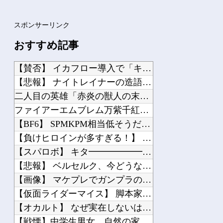
スポンサーリンク
おすすめ記事
【賛否】 イカフロー導入で「キルゲー加速」と不安の声、塗りで貢献という”スプラら...
【悲報】 ナイトレイナーの造語、ガチでキモすぎて終わる…
二人目の英雄「赤炎の獣人の末裔 イニス」
ファイアーエムブレム万紫千紅とんでもないネタバレをしてしまう…
【BF6】 SPMKPM相当低そうだけどキルレだけは高い奴
【負けヒロインが多すぎる！】 タイトー「八奈見杏菜」制服姿でプライズフィギュア化...
【スパロボ】 キタ━━━━━━(゜∀゜)━━━━━━ !!!!!
【悲報】 ベルセルク、今どうなっているのか誰も知らない・・・・
【画像】 マケプレでガンプラのプレバン品を買った結果…
【仮面ライダーマイス】 脚本家と追加キャスト解禁！！制作発表会見感想まとめ
【オカルト】 なぜ実在しないはずの特撮ドラマ『秘殺剣』を鮮明に記憶しているのか？
【戦慄】中学生男女、自然の家でやらかす…