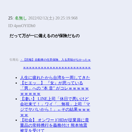
25:
名無し
2022/02/12(土) 20:25:19.968
ID:4pmOYlDh0
だって万が一に備えるのが保険だもの
引用元:
・【悲報】自動車の任意保険、入る意味がなかったｗ
ｗｗｗｗｗｗｗｗｗｗｗｗｗｗｗｗｗｗｗｗｗｗｗ
人生に疲れたから台湾を一周してきた
【ヒエッ…】 『女』が思っている
「男」への “本 音” がコレｗｗｗｗｗ
ｗｗｗｗｗ
【凄い】 LINE上司「休日で悪いけど
会社来て！」ワイ「…無視」上司「マ
ジでヤバいから！」←その結果ｗｗｗ
ｗｗ
【社会】 オンワードHDが従業員に貴
重品の常時携行を義務付け 熊本地震
被災を受けて