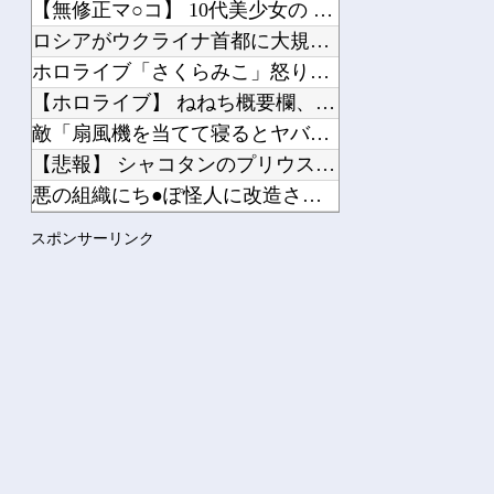
【無修正マ○コ】 10代美少女の ”初めての女性器脱毛” 動...
ロシアがウクライナ首都に大規模攻撃、トランプ氏とゼレンスキー...
ホロライブ「さくらみこ」怒りに飲まれるな野うさぎ！2ndソロ...
【ホロライブ】 ねねち概要欄、小学生並みの感想で草
敵「扇風機を当てて寝るとヤバいぞ！」 ワイ「大丈夫やろｗｗｗ...
【悲報】 シャコタンのプリウスを笑った運転手、散る………
悪の組織にち●ぽ怪人に改造されたやる夫のお話 第3話
性魔法OL プリティーモルガン
スポンサーリンク
【悲報】シャコタンのプリウスを笑った運転手、散る………
Powered by livedoor 相互RSS