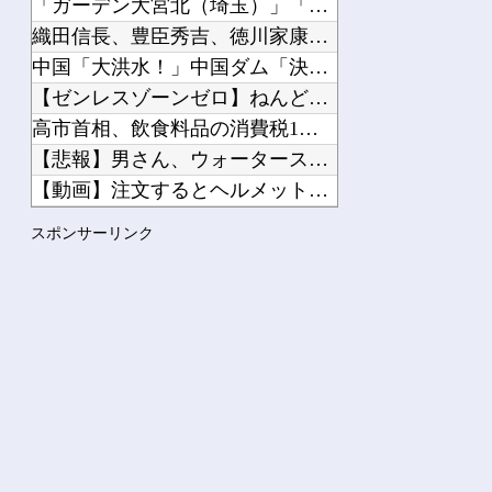
「ガーデン大宮北（埼玉）」「ニューアサヒ府中四谷店（東京）」...
織田信長、豊臣秀吉、徳川家康の中で大失敗しても謝ったら許して...
中国「大洪水！」中国ダム「決壊」地元民「公式発表より死者多い...
【ゼンレスゾーンゼロ】ねんどろいど「セス・ ローウェル」【本...
高市首相、飲食料品の消費税1％を閣議決定 ◯◯をチラつかせて...
【悲報】男さん、ウォータースライダーで上手く滑れずチューブの...
【動画】注文するとヘルメット装着→鈍器で頭を殴られるチェコの...
ホーム画面が一番良かったハード他
スポンサーリンク
【にじ甲2026】月ノ美兎、卯月コウ、夜牛詩乃らによる甲子園...
Powered by livedoor 相互RSS