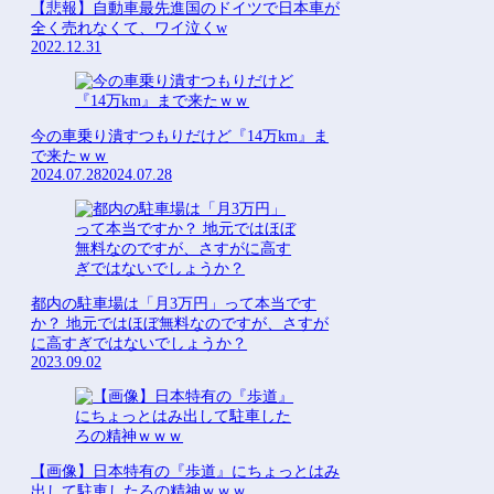
【悲報】自動車最先進国のドイツで日本車が
全く売れなくて、ワイ泣くw
2022.12.31
今の車乗り潰すつもりだけど『14万km』ま
で来たｗｗ
2024.07.28
2024.07.28
都内の駐車場は「月3万円」って本当です
か？ 地元ではほぼ無料なのですが、さすが
に高すぎではないでしょうか？
2023.09.02
【画像】日本特有の『歩道』にちょっとはみ
出して駐車したろの精神ｗｗｗ