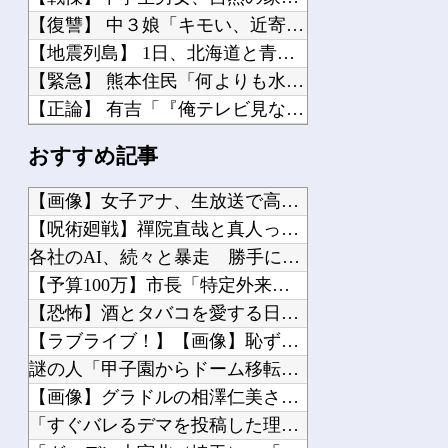
【復讐】 中３娘「キモい、近寄るな、汚い！金だけ残してさっさとしね!!」俺「…!...
【地震列島】 1日、北海道と青森で「震度4」の地震…日本各地で揺れてるのが怖いん...
【緊急】 熊本住民「何よりも水を…水をください」
【正論】 有吉「『俺テレビ見ない』って言う奴おかしいだろ。団子屋で『団子食べない...
世界初の超伝導量子熱機関…燃料もピストンもない量子エンジンが回った！
おすすめ記事
【株式投資】 韓国で「真夏の世の夢」崩壊、若者中心に多くの人が「人生オワタ」―中...
【動画】 石破「公約を果たすというが、減税しますは公約ではない。検討を加速すると...
【画像】女子アナ、生放送で高校時代の制服を着てしまうｗｗｗｗ...
中国人に聞いた「一番悪いと思う国は？」 →1位中国
【呪術廻戦】禪院直哉と真人って、性格も作中での行いも末路も似...
人生に疲れたから台湾を一周してきた
各社のAI、続々と暴走 勝手に人間のフリをしてサイバー攻撃を...
【ヒエッ…】 『女』が思っている「男」への “本 音” がコレｗｗｗｗｗｗｗｗｗ...
【予算100万】市長「特定外来生物クビアカは気持ち悪い虫だし...
【凄い】 LINE上司「休日で悪いけど会社来て！」ワイ「…無視」上司「マジでヤバ...
【恐怖】酒とタバコを愛する日常系女性YouTuber、ガチで...
【社会】 オンワードHDが従業員に貴重品の常時携行を義務付け 熊本地震被災を受け...
【ラブライブ！】【画像】恥ずかしがるメイちゃんの破壊力ｗｗｗ...
謎の人「甲子園からドーム移転ｲﾔｯ！！7回制ｲﾔｯ！！」←じ...
【画像】グラドルの相澤仁美さん、実はお尻がどちゃシコすぎたｗ...
「すぐバレるデマを投稿した理由はこれか」と拡散元の”賢さ”に...
Powered by livedoor 相互RSS