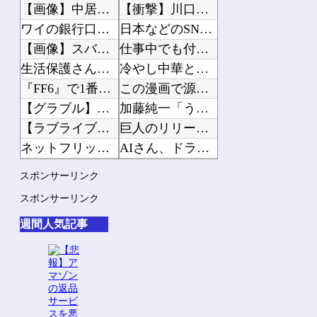
【画像】中居正広「（まずい…このままじゃ木村が最下位になる…）ああぁぁぁ滑ったぁ...
【衝撃】川口被告(19)に無期懲役 江別大学生殺人事件、19歳で取り返しのつかな...
ワイの銀行口座4つもあるんだけど多すぎ？
日本などのSNSを埋め尽くす「釜山病」とは？「ソウル病」に続く新ワード！
【画像】スバル、ガチで凄い実力を持っていた
仕事中でも付けられる香水
生活保護さん、1400円のハンバーガーを食べただけで批判される
冷やし中華と冷麺一緒にするやつなんなん？
『FF6』で1番苦戦する所といえば？
この漫画で源義経を知った奴、大体が義経に同情するようになるｗｗｗｗｗｗｗｗ
【グラブル】無料石で天井して何もでないときって怒る？
加藤純一「うんこちゃん」人気配信者の熱い戦い！遂に本番が始まる第3回「ニコニコ老...
【ラブライブ！】【画像】蓮ノ空お散歩日記の店舗特典イラストが公開される【DOLL...
巨人のリリーフ左腕・高梨雄平「左手薬指に指輪」でお泊まり不倫愛
ネットフリックスの脚本料は「地上波の5倍ぐらい」 役作りで増量の役者には食費の補...
AIさん、ドラクエ6を理想的にアニメ化してしまう
【画像】Switch2、ガチでデカいｗｗｗｗｗｗｗ
元朝日新聞記者さん 新聞の軽減税率の闇に触れてしまう「自分たちだけが特別扱いされ...
スポンサーリンク
復活『8時だョ！全員集合』、伝説パトカーネタにゲスト絶句 「今じゃできない」「...
【動画】エスカレーターに巻き込まれるJKwwwx
スポンサーリンク
【超悲報】ニコニコ動画が完全にオワコン化した証拠が「こちら」…
36歳の彼女と結婚したいのに、家族が猛反対。家族から信じられない言葉が飛び出した...
週間人気記事
iPhone16「Apple公式が一番安いです」←これでキャリアで買う奴
クーラーボックス積んで出発→途中で買い足し…50代公務員の“ドライブ”が地獄すぎ...
【ホロライブ】サメちゃん…さすがにこれはアカンやろ…
【画像】長濱ねる(27歳)の乳がヤバイと話題にｗｗｗｗ1700万バズｗｗｗｗｗｗ...
【朗報】みけねこさん、気づいてしまう
【画像】人気Vチューバーさん、とんでもない姿を披露ｗｗｗｗｗｗｗｗｗｗ 他
【訃報】まっ、まさか・・・ユーチューバーのヒロシさん&#x27a1;肺炎で死亡が...
【悲報】2050年の日本、独身ボッチ祭りが現実になるとかｗｗｗｗ 他
【話題】ちょっと待ってくれや&#x203c; 自動車整備士の志願者激減でヤバいこ...
男1人で「超高級アフタヌーンティー」に来てみたwww