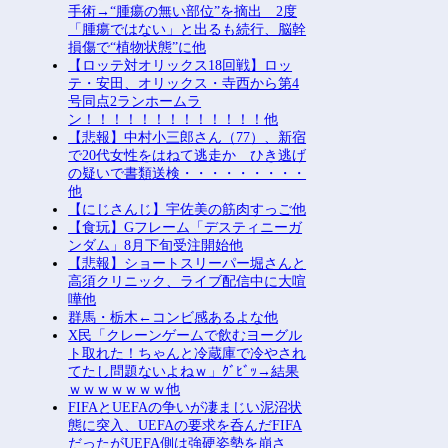
手術→“腫瘍の無い部位”を摘出 2度
「腫瘍ではない」と出るも続行、脳幹
損傷で“植物状態”に他
【ロッテ対オリックス18回戦】ロッ
テ・安田、オリックス・寺西から第4
号同点2ランホームラ
ン！！！！！！！！！！！！！他
【悲報】中村小三郎さん（77）、新宿
で20代女性をはねて逃走か ひき逃げ
の疑いで書類送検・・・・・・・・・
他
【にじさんじ】宇佐美の筋肉すっご他
【食玩】Gフレーム「デスティニーガ
ンダム」8月下旬受注開始他
【悲報】ショートスリーパー堀さんと
高須クリニック、ライブ配信中に大喧
嘩他
群馬・栃木←コンビ感あるよな他
X民「クレーンゲームで飲むヨーグル
ト取れた！ちゃんと冷蔵庫で冷やされ
てたし問題ないよねｗ」ｸﾞﾋﾞｯ→結果
ｗｗｗｗｗｗｗ他
FIFAとUEFAの争いが凄まじい泥沼状
態に突入、UEFAの要求を呑んだFIFA
だったがUEFA側は強硬姿勢を崩さ