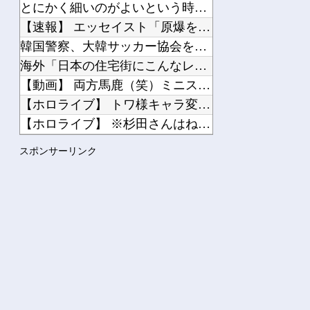
とにかく細いのがよいという時代は変わると思いますか？
【速報】 エッセイスト「原爆を二度と使わせてはならない」→リ...
韓国警察、大韓サッカー協会を家宅捜索 代表監督選考巡り
海外「日本の住宅街にこんなレ●プ魔が潜んでるとかマジかよ…さ...
【動画】 両方馬鹿（笑）ミニストップでトラックと衝突したドラ...
【ホロライブ】 トワ様キャラ変するんか
【ホロライブ】 ※杉田さんはねっ子神です
このパソコン買おうか迷ってるから背中を刺してくれｗｗｗ
スポンサーリンク
【朗報】 マツダ、新型CX-5が売れて黒字転換！！
Powered by livedoor 相互RSS