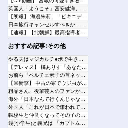
【GIF動画】 宮城の可愛すぎるチアさん、甲子園で発見される
英国人「ようこそ」冨安健洋、クリスタルパレス加入が決定的に！メディカル検査をパス...
【朗報】 海邉朱莉、「ビキニデカい動画」が出回る→ミーグリが売れるｗｗｗｗｗｗ
日本旅行キャンセルすべきか…1万年ぶり史上最大級の火山の兆し＝韓国の反応
【速報】【北朝鮮】最高指導者金正恩、死亡確認
韓国人「残酷だった日帝強占期前後の写真を見てみよう」
おすすめ記事!その他
【動画】 天井に「このプリント」を貼るだけで部屋がイリュージョンにｗ!!
海外「日本はさすが過ぎるｗ」 日本は野生動物の喧嘩さえ可愛くなってしまうと世界が...
やる夫はマジカルチ●ポで生き抜かないといけないようです 小話...
不倫していた妻は「常に一番大事なのはあなたの方だった。不倫をズルズル引きずってし...
【デレマス】 橘ありす「あなたの瞳には」
イラスト・漫画関係の仕事してるんだけど、「拾い物ですが」とか言ってTwitter...
お前ら『ペルチェ素子の首ネッククーラー』使ったことあるか？
【※衝撃】 中古の家でウジ虫がどんどんわいてくる→思い切って...
粗品さん、後輩芸人のファンから苦言を呈されブチギレて後輩と縁...
海外「日本なんて行くんじゃなかった…」 日本を知ってしまった...
Powered by livedoor 相互RSS
外国人「これが日本で嫌われてるアニメキャラのカップリングらし...
転校生と仲良くなってその子の家に遊びに行ったら私が小さい頃に...
甥(小学生)と義兄は 「カブトムシとりに行くから明日早起きだ...