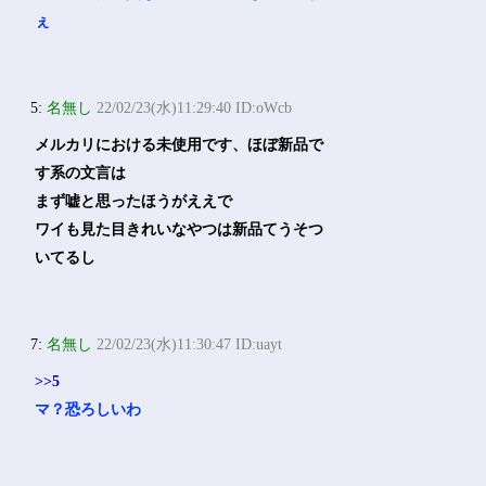
ぇ
5:
名無し
22/02/23(水)11:29:40 ID:oWcb
メルカリにおける未使用です、ほぼ新品で
す系の文言は
まず嘘と思ったほうがええで
ワイも見た目きれいなやつは新品てうそつ
いてるし
7:
名無し
22/02/23(水)11:30:47 ID:uayt
>>5
マ？恐ろしいわ