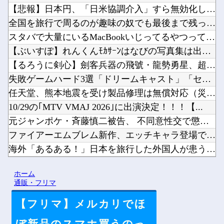
【悲報】日本円、「日米協調介入」すら無効化してしまう他
全国を旅行で周るのが趣味の奴でも最後まで残ってそうな都道府県...
スタバで大量にいるMacBookいじってるやつって何やってん...
【ぶいすぽ】れんくんﾓｶｻｰﾝはなびの写真集は出ない他
【るろうに剣心】劍客兵器の飛號・龍勢勇星、超ミサイル技術の持...
失敗ゲームハード3選「ドリームキャスト」「セガサターン」他
任天堂、熊本地震を受け製品修理は無償対応（災害救助法適用地域...
10/29の｢MTV VMAJ 2026｣に出演決定！！！【...
元ジャンポケ・斉藤慎二被告、 不同意性交で懲役7年求刑→X民...
ファイアーエムブレム新作、エッチキャラ登場で始まる他
海外「あるある！」日本を旅行した外国人が患う新たな症状「日本...
韓国人「韓国サッカー協会の性接待問題のとんでもない言い訳がこ...
ホーム
【にじさんじ】宇佐美の筋肉すっご他
通販・フリマ
【フリマ】メルカリでほ