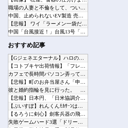
職場の人妻と不倫をして、ついに、、、
中国、止められないEV製造 売れず在庫山積み「売れたこと」にして補助金を騙し取る...
【悲報】 ワイ「ラーメン一袋だけじゃ足らんわ！二袋作ったろ！」→結果ｗｗｗ
中国「台風接近！」台風13号「三峡直撃予測」中国「上流大洪水！（三峡上流」中国都...
OpenAI、Anthropicに続きMetaのAIも勝手に他社攻撃 嘘ξけど何...
おすすめ記事
中国とロシア海軍艦艇4隻が日本列島を一周…防衛省が全航路を公開！
【速報】 熊本地震を引き起こした『危険度Sランク断層』日本のド真ん中に10カ所も...
【Gジェネエターナル】ハロの日イベントガナイノオカシクナイ？...
ジャンポケ斉藤「同意があったんです。本当です。信じて下さい」 ←何でこの主張が通...
【コトブキヤ出荷情報】「フレームアーティスト 雪ミク」「創彩...
【画像あり】 ワンピース作者の中学時代の絵がすごすぎる→
カフェで長時間パソコン弄っている奴他
【熊本地震】 発生後に居酒屋店内から温泉が吹き出す ← これ前触れじゃね？
【悲報】町のお弁当屋さん「申し訳ないが消費税1%になったらそ...
【警告】 社会人「スムージーにキウイ皮ごと入れよ。これ美容にいいんだよね〜」→ ...
彼と婚約指輪を見に行った。 店員「ご予算は？」 彼氏「80...
【田舎のミステリー】 タヌキが人間に化ける説、これ多分マジ
【悲報】日本円、「日米協調介入」すら無効化してしまう他
【ぶいすぽ】れんくんﾓｶｻｰﾝはなびの写真集は出ない他
【るろうに剣心】劍客兵器の飛號・龍勢勇星、超ミサイル技術の持...
失敗ゲームハード3選「ドリームキャスト」「セガサターン」他
Powered by livedoor 相互RSS