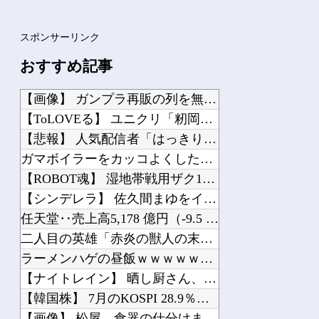
スポンサーリンク
おすすめ記事
【画像】 ガンプラ再販の列を無視して開店ダッシュした客の末路…
【ToLOVEる】 ユニクリ「籾岡里紗 ダークネスver.」フィギュア【再販予約...
【悲報】 人気配信者「はっきり言う、ジャングリア沖縄ほんとーーーーーーーーにおも...
ガマボイラーをカッコよくしたのがあのペルソナ…？
【ROBOT魂】 湿地帯戦用ザク16時から予約開始！お前らはこれも買うの？
【シンデレラ】 佐久間まゆをイメージした超スペシャルなネックレスが登場する件につ...
任天堂‥売上高5,178 億円（-9.5 ％）営業利益 1,425 億円（+15...
二人目の英雄「赤炎の獣人の末裔 イニス」
ラーメンハゲの昼飯ｗｗｗｗｗｗｗｗｗｗｗｗｗｗｗ
【ナイトレイン】 晒し厨さん、なんか逝く…
【韓国株】 7月のKOSPI 28.9％下落…通貨危機を超える過去最大の下げ幅
【画像】 松屋、食器の仕分けまでセルフに