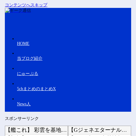
コンテンツへスキップ
HOME
当ブログ紹介
にゅーぷる
5chまとめのまとめX
News人
スポンサーリンク
【艦これ】 彩雲を基地航空にいれたら半径伸びたりします？
【Gジェネエターナル】ハロの日イベントガナイノオカシクナイ？他