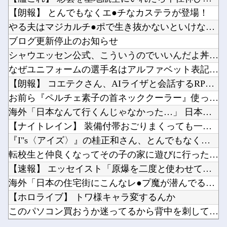
【日向坂46】 これは贅沢... バチバチにキメるモデルメンバーこちら
ファイアーエムブレム新作、エッチキャラ登場で始まる他
【朗報】 とんでもなくエ●チなカステラが登場！
柴田柚菜 「まゆたんは1人でいても1人で喋ってて…」【乃木坂46】
【速報】ダウンタウン浜田さん、差別発言と受け取られる一言で炎上ｗｗｗｗｗｗ他
やる夫はマジカルチ●ポで生き抜かないといけないようです 小話...
海外「あるある！」日本を旅行した外国人が患う新たな症状「日本後PTSD」に海外が大騒ぎ他
ブログ更新停止のお知らせ
【ウマ娘】ついに見つけました…トレーナーさんの領収書と給与明細！！他
シャウエッセン公式、こういうのでいいんだよ丼を作る
このパソコン買おうか迷ってるから背中を刺してくれｗｗｗ他
なぜユニフォームの選手名はアルファベット表記なの？
Powered by livedoor 相互RSS
韓国人「韓国サッカー協会の性接待問題のとんでもない言い訳がこちら…」→「もはや自白だろこれ...
【朗報】 コエテクさん、AIライザと会話するRPGを発売ｗｗ...
【ワンピース】で死んだキャラで打順組んだったｗｗｗｗ他
お前ら『ペルチェ素子の首ネッククーラー』使ったことあるか？
海外「日本なんて行くんじゃなかった…」 日本を知ってしまった...
【ナイトレイン】 装備付帯おごりまくっても一切お返しや協力す...
『I"s〈アイズ〉』の桂正和さん、とんでもなくエ●チなパンツ...
Powered by livedoor 相互RSS
転校生と仲良くなってその子の家に遊びに行ったら私が小さい頃に...
【速報】 エッセイスト「原爆を二度と使わせてはならない」→リ...
海外「日本の住宅街にこんなレ●プ魔が潜んでるとかマジかよ…さ...
【ホロライブ】 トワ様キャラ変するんか
このパソコン買おうか迷ってるから背中を刺してくれｗｗｗ
【日向坂46】 これは贅沢... バチバチにキメるモデルメン...