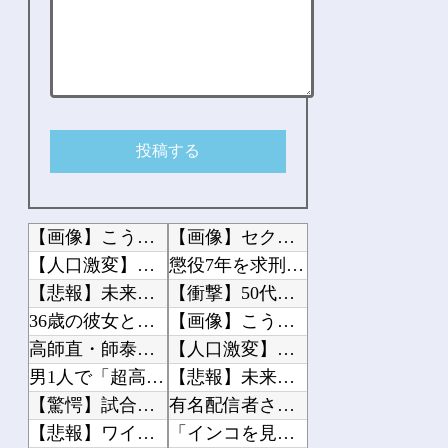
【画像】こういう顔が映ってない乳の画像が最もえっちwwwwwww
【画像】セクシー女優・白石茉莉奈、ムッチムチボディのマン毛がHすぎる
【人口激変】日本人が減り「外国人が増えた」自治体ランキング、1位大阪市 2位横浜...
懲役7年を求刑 元ジャンポケ・斉藤被告から性的暴行被害の女性「安心して眠りたい」
【悲報】未来で待ってる女さん、あまりにも多すぎて大渋滞に????
【衝撃】50代女性、京大病院で脳腫瘍手術→“腫瘍の無い部位”を摘出 2度「腫瘍で...
36歳の彼女と結婚したいのに、家族が猛反対。家族から信じられない言葉が飛び出した...
【画像】こういう顔が映ってない乳の画像が最もえっちwwwwwww
高師直・師泰「降伏するから許して？」
【人口激変】日本人が減り「外国人が増えた」自治体ランキング、1位大阪市 2位横浜...
男1人で「超高級アフタヌーンティー」に来てみたwww
【悲報】未来で待ってる女さん、あまりにも多すぎて大渋滞に????
【驚愕】試合後に傷心の久保タケを飯に誘うジャガー浅野がコチラ!!!
有名配信者さん、ジャングリア沖縄を酷評「ほんとーにおもんない！カス！」→炎上→逆...
【悲報】ワイ、職場でアミバ呼ばわりされる
「インコを見せてあげる」→チ○コを見せてわいせつな行為をした75歳の男を逮捕