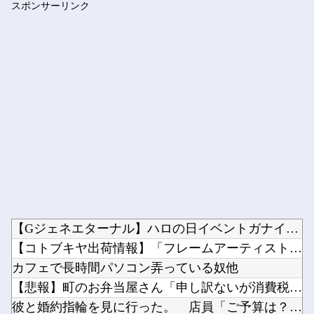
スポンサーリンク
柴田柚菜 「まゆたんは1人でいても1人で喋ってて…」【乃木坂...
Powered by livedoor 相互RSS
【Gジェネエターナル】ハロの日イベントガナイノオカシクナイ？...
【コトブキヤ出荷情報】「フレームアーティスト 雪ミク」「創彩...
カフェで長時間パソコン弄っている奴他
【悲報】町のお弁当屋さん「申し訳ないが消費税1%になったらそ...
彼と婚約指輪を見に行った。 店員「ご予算は？」 彼氏「80...