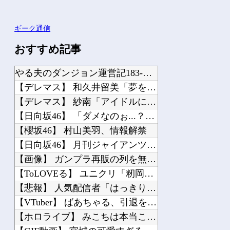
ギーク通信
おすすめ記事
やる夫のダンジョン運営記183-雑談所ネタ118 懺悔小ネタ「創刻のファイアホイ...
【デレマス】 和久井留美「夢を作って、いつか遊んで」
【デレマス】 紗南「アイドルに似合うポケモン？」
【日向坂46】 「ダメなのぉ...？」渡辺莉奈さん、写真集に興味津々
【櫻坂46】 村山美羽、情報解禁
【日向坂46】 月刊ジャイアンツ公式、重大告知！
【画像】 ガンプラ再販の列を無視して開店ダッシュした客の末路…
【ToLOVEる】 ユニクリ「籾岡里紗 ダークネスver.」フィギュア【再販予約...
【悲報】 人気配信者「はっきり言う、ジャングリア沖縄ほんとーーーーーーーーにおも...
【VTuber】 ばあちゃる、引退を発表 8月9日の誕生日配信で詳細を説明「ずっ...
【ホロライブ】 みこちは本当こういうの上手いなｗｗｗ