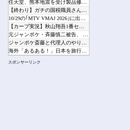
任天堂、熊本地震を受け製品修理は無償対応（災害救助法適用地域...
【終わり】ガチの国税職員さん、税務調査で詐欺を行い〇億だまし...
10/29の｢MTV VMAJ 2026｣に出演決定！！！【...
【カープ実況】秋山翔吾1番センター！先発「森下暢仁vs平良拳...
元ジャンポケ・斉藤慎二被告、 不同意性交で懲役7年求刑→X民...
ジャンポケ斎藤と代理人のやりとり、「地獄すぎて完全にコントに...
海外「あるある！」日本を旅行した外国人が患う新たな症状「日本...
【にじさんじ】宇佐美の筋肉すっご他
スポンサーリンク
【Vtuber】中日5位うおおおおおおおおおおおおおおおお他
Powered by livedoor 相互RSS