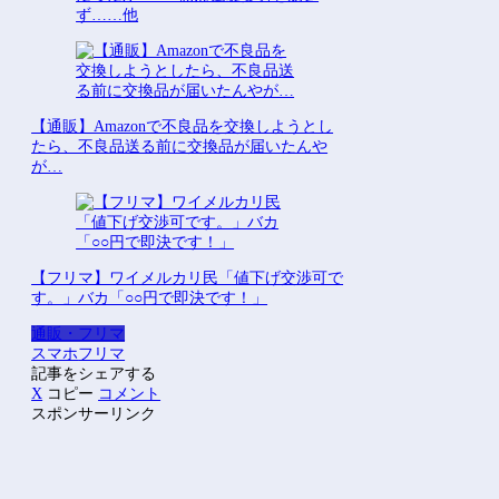
ず……他
【通販】Amazonで不良品を交換しようとし
たら、不良品送る前に交換品が届いたんや
が…
【フリマ】ワイメルカリ民「値下げ交渉可で
す。」バカ「○○円で即決です！」
通販・フリマ
スマホ
フリマ
記事をシェアする
X
コピー
コメント
スポンサーリンク