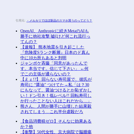
引用元:
・メルカリでほぼ新品のスマホ買うのってどう？
OpenAI、Anthropicに続きMetaのAIも
勝手に他社攻撃 嘘ξけど何これ流行っ
てんの？
【速報】 熊本地震を引き起こした
『危険度Sランク断層』日本のド真ん
中に10カ所もあると判明
ジャンポケ斉藤「同意があったんで
す。本当です。信じて下さい」 ←何
でこの主張が通らないの？
【えぇ!?】 回らない寿司屋で、彼氏が
寿司に “醤油” つけてた→私「は？30
にもなって、醤油つけるとか恥ずかし
い！ドン引き！低レベル!! 回転寿司し
か行ったことない人はこれだから…」
熊さん、人間が勝手に山壊した結果殺
されてしまう…これ半分虐殺だろ
【食品消費税ゼロ】そんなに効果ある
か？他
【衝撃】50代女性、京大病院で脳腫瘍