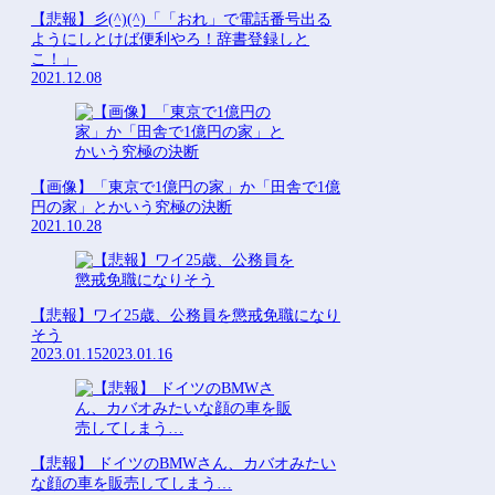
【悲報】彡(^)(^)「「おれ」で電話番号出る
ようにしとけば便利やろ！辞書登録しと
こ！」
2021.12.08
【画像】「東京で1億円の家」か「田舎で1億
円の家」とかいう究極の決断
2021.10.28
【悲報】ワイ25歳、公務員を懲戒免職になり
そう
2023.01.15
2023.01.16
【悲報】 ドイツのBMWさん、カバオみたい
な顔の車を販売してしまう…