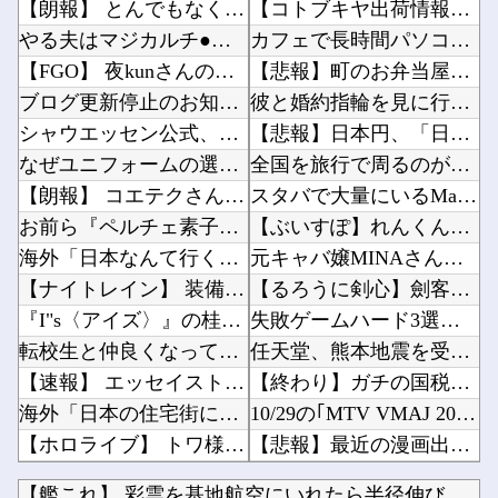
【朗報】 とんでもなくエ●チなカステラが登場！
【コトブキヤ出荷情報】「フレームアーティスト 雪ミク」「創彩少女庭園 早乙女 瑠衣【桃桜高...
やる夫はマジカルチ●ポで生き抜かないといけないようです 小話「良家のお嬢様がこんな格好を無...
カフェで長時間パソコン弄っている奴他
【FGO】 夜kunさんのモルガンイラスト！！ 蝶の羽好きです！
【悲報】町のお弁当屋さん「申し訳ないが消費税1%になったらその分商品代を値上げするわ」他
ブログ更新停止のお知らせ
彼と婚約指輪を見に行った。 店員「ご予算は？」 彼氏「80万円くらいで。最大で90万円か...
シャウエッセン公式、こういうのでいいんだよ丼を作る
【悲報】日本円、「日米協調介入」すら無効化してしまう他
なぜユニフォームの選手名はアルファベット表記なの？
全国を旅行で周るのが趣味の奴でも最後まで残ってそうな都道府県ってどこ？？？他
【朗報】 コエテクさん、AIライザと会話するRPGを発売ｗｗｗｗｗｗｗｗｗｗｗｗ
スタバで大量にいるMacBookいじってるやつって何やってんの？他
お前ら『ペルチェ素子の首ネッククーラー』使ったことあるか？
【ぶいすぽ】れんくんﾓｶｻｰﾝはなびの写真集は出ない他
海外「日本なんて行くんじゃなかった…」 日本を知ってしまったディズニー信者、帰国後『本家』...
元キャバ嬢MINAさん死亡関連でENHYPEN・NI-KIの「謝罪文」が出回るも「フェイク...
【ナイトレイン】 装備付帯おごりまくっても一切お返しや協力する気がないプレイヤーいるけど…
【るろうに剣心】劍客兵器の飛號・龍勢勇星、超ミサイル技術の持ち主なのに惜しい男を亡くした・...
『I"s〈アイズ〉』の桂正和さん、とんでもなくエ●チなパンツを描く。これもう芸術だろ
失敗ゲームハード3選「ドリームキャスト」「セガサターン」他
転校生と仲良くなってその子の家に遊びに行ったら私が小さい頃に撮った写真があった
任天堂、熊本地震を受け製品修理は無償対応（災害救助法適用地域）他
【速報】 エッセイスト「原爆を二度と使わせてはならない」→リプ「もちろん中国の核も非難する...
【終わり】ガチの国税職員さん、税務調査で詐欺を行い〇億だまし取る他
海外「日本の住宅街にこんなレ●プ魔が潜んでるとかマジかよ…さすがHENTAIの国…」
10/29の｢MTV VMAJ 2026｣に出演決定！！！【乃木坂46】他
【ホロライブ】 トワ様キャラ変するんか
【悲報】最近の漫画出版社、どこの会社もマジでやばいwwwww他
このパソコン買おうか迷ってるから背中を刺してくれｗｗｗ
元ジャンポケ・斉藤慎二被告、 不同意性交で懲役7年求刑→X民「口封じに◯◯した方が量刑軽か...
【艦これ】 彩雲を基地航空にいれたら半径伸びたりします？