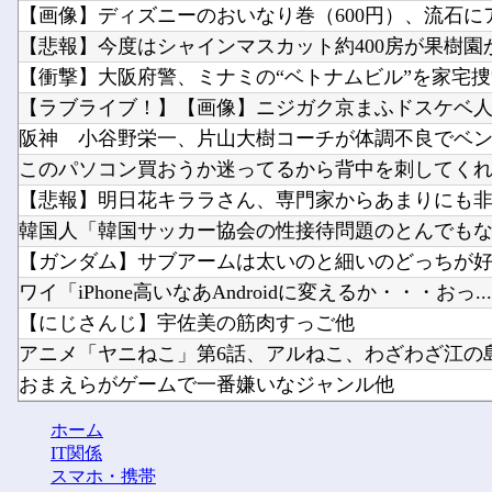
【画像】ディズニーのおいなり巻（600円）、流石にア
【悲報】今度はシャインマスカット約400房が果樹園か
【衝撃】大阪府警、ミナミの“ベトナムビル”を家宅捜索
【ラブライブ！】【画像】ニジガク京まふドスケベ人魚
阪神 小谷野栄一、片山大樹コーチが体調不良でベンチ外
このパソコン買おうか迷ってるから背中を刺してく
【悲報】明日花キララさん、専門家からあまりにも非情
韓国人「韓国サッカー協会の性接待問題のとんでもない
【ガンダム】サブアームは太いのと細いのどっちが
ワイ「iPhone高いなあAndroidに変えるか・・・おっ...
【にじさんじ】宇佐美の筋肉すっご他
アニメ「ヤニねこ」第6話、アルねこ、わざわざ江の島ま
おまえらがゲームで一番嫌いなジャンル他
『瑠璃の宝石』の凪さん、とんでもないボディを披
ホーム
【Vtuber】中日5位うおおおおおおおおおおおおおお
IT関係
スマホ・携帯