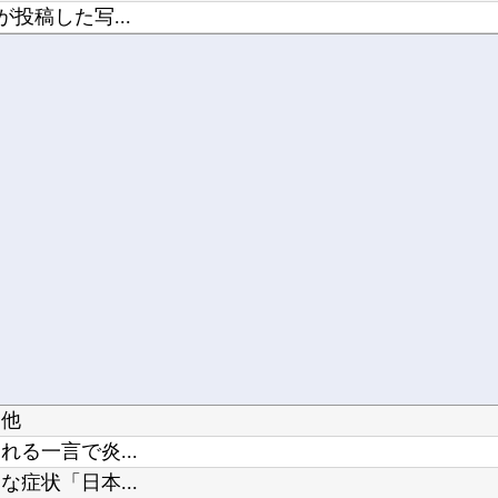
投稿した写...
？
ラ他
る一言で炎...
症状「日本...