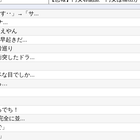
海外「良いスーツだ！」鎌田大地の誕生日にCパレスが投稿した写真に海外大騒ぎ！（海外の反応）
‥」→「サ...
IBA】
【にじさんじ】宇佐美の筋肉すっご
..
？
ええやん
おまえらがゲームで一番嫌いなジャ
起きだ...
【食玩】Gフレーム「デスティニー
考巡り
WindowsってCopilotってAI押
したドラ...
Powered by livedoor 相互RSS
Switch『カルドセプト ザ ファースト』
『瑠璃の宝石』の凪さん、とんでも
目でしか...
ら…
るでち！
全に並...
で」
」