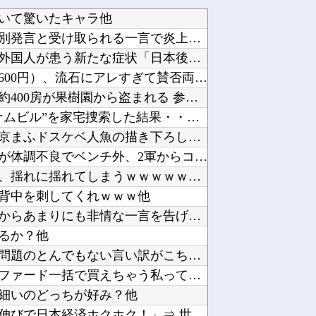
いて驚いたキャラ他
【速報】ダウンタウン浜田さん、差別発言と受け取られる一言で炎上ｗｗｗｗｗｗ他
海外「あるある！」日本を旅行した外国人が患う新たな症状「日本後PTSD」に海外が大騒ぎ他
【画像】ディズニーのおいなり巻（600円）、流石にアレすぎて賛否両論の大炎上をしてしまうw...
【悲報】今度はシャインマスカット約400房が果樹園から盗まれる 参議院議員「日本人ではない...
【衝撃】大阪府警、ミナミの“ベトナムビル”を家宅捜索した結果・・・・・・他
【ラブライブ！】【画像】ニジガク京まふドスケベ人魚の描き下ろし【虹ヶ咲】他
阪神 小谷野栄一、片山大樹コーチが体調不良でベンチ外、2軍からコーチ合流 接触者はマスク姿...
【画像】巨乳まみれのダンス部さん、揺れに揺れてしまうｗｗｗｗｗｗ他
背中を刺してくれｗｗｗ他
【悲報】明日花キララさん、専門家からあまりにも非情な一言を告げられる他
るか？他
韓国人「韓国サッカー協会の性接待問題のとんでもない言い訳がこちら…」→「もはや自白だろこれ...
巨乳インフルエンサー「20歳でアルファード一括で買えちゃう私って素敵」他
細いのどっちが好み？他
【悲報】円安容認派「円安は輸出が伸びで日本経済ホクホク！」⇒ 世界に売る物が無さすぎて輸出...