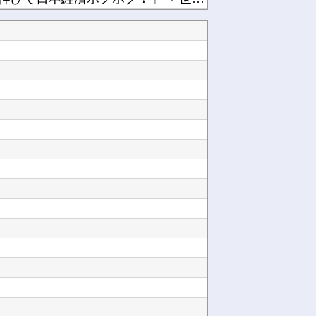
ワイ「iPhone高いなあAndroidに変えるか・・・おっこれええやん！」→iPhone...
他
アニメ「ヤニねこ」第6話、アルねこ、わざわざ江の島まで行ってゲロを吐くｗｗｗｗ【感想】他
ンル他
ガンダム」8月下旬受注開始他
してるの？必要ないんだけど他
1,858 本他
ないボディを披露してしまう他
Powered by livedoor 相互RSS