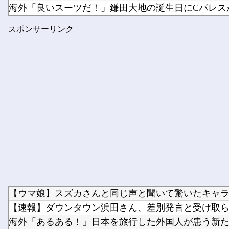
海外「良いスーツだ！」鎌田大地の誕生日にCパレスが
【YAIBA】 第15話 感想 水着VSバニー【真・侍伝 Y...
スポンサーリンク
【議論】 全然怒らない人って実際どういう心理なん
【ウマ娘】スズカさんと同じ声と聞いて驚いたキャ
【速報】ダウンタウン浜田さん、差別発言と受け取られ
海外「あるある！」日本を旅行した外国人が患う新たな