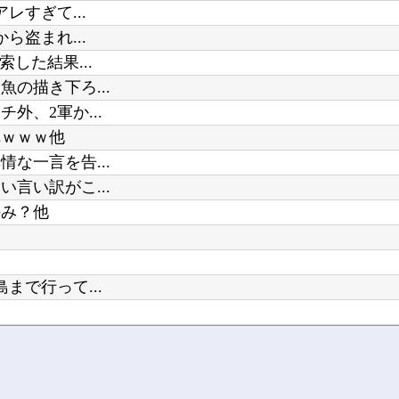
レすぎて...
ら盗まれ...
した結果...
の描き下ろ...
、2軍か...
れｗｗｗ他
な一言を告...
言い訳がこ...
好み？他
で行って...
露してしまう他
おお他