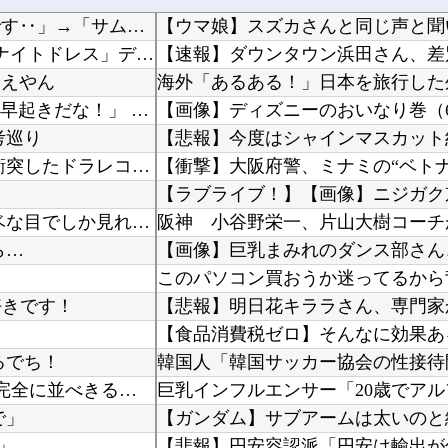
韓国人「知られざる日本だけの半導体技術がこちらです‥」→「サムスンがなければiPhoneが...
【ウマ娘】スズカさんと同じ声と聞
「Fate/EXTELLA」初回特典の赤青セイバー「純真のナイトドレス」デザイン＆スクショ...
ええやん
甥(小学生)と義兄は 「カブトムシとりに行くから明日早起きだな！」 と二人でウキウキしてい...
考巡り
【動画】 両方馬鹿（笑）ミニストップでトラックと衝突したドラレコが（ノ∇`）
森香澄、新作下着の着用ショットｗｗ ただただスケベな目でしか見れんだろ！！
ら…
このパソコン買おうか迷ってるから
好きです！
【食品消費税ゼロ】そんなに効果あ
るでち！
【パズドラ】 76多色ってなんかコツとかあるんかね 完全に並べきるには15秒では足りないわ
で」
【ガンダム】サブアームは太いのと
」