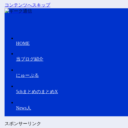
コンテンツへスキップ
HOME
当ブログ紹介
にゅーぷる
5chまとめのまとめX
News人
スポンサーリンク