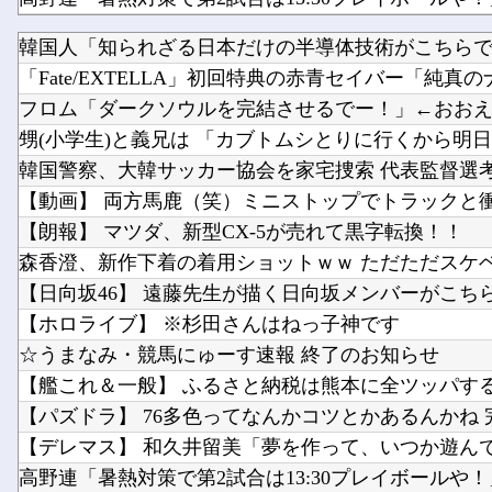
韓国人「知られざる日本だけの半導体技術がこちらです
【YAIBA】 第15話 感想 水着VSバニー【真・侍伝 YA
「Fate/EXTELLA」初回特典の赤青セイバー「純真のナ.
【議論】 全然怒らない人って実際どういう心理なん
フロム「ダークソウルを完結させるでー！」←おお
甥(小学生)と義兄は 「カブトムシとりに行くから明日早
韓国警察、大韓サッカー協会を家宅捜索 代表監督選
【動画】 両方馬鹿（笑）ミニストップでトラックと衝突
【朗報】 マツダ、新型CX-5が売れて黒字転換！！
森香澄、新作下着の着用ショットｗｗ ただただスケベな
【日向坂46】 遠藤先生が描く日向坂メンバーがこち
【ホロライブ】 ※杉田さんはねっ子神です
☆うまなみ・競馬にゅーす速報 終了のお知らせ
【艦これ＆一般】 ふるさと納税は熊本に全ツッパす
【パズドラ】 76多色ってなんかコツとかあるんかね 完
【デレマス】 和久井留美「夢を作って、いつか遊ん
高野連「暑熱対策で第2試合は13:30プレイボールや！