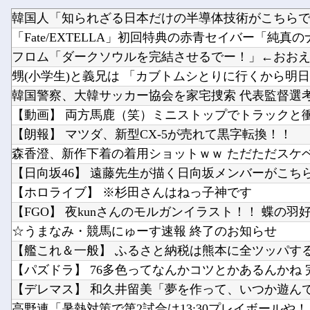
フロム「ダークソウルを完結させるでー！」←おお
韓国警察、大韓サッカー協会を家宅捜索 代表監督選
【朗報】 マツダ、新型CX-5が売れて黒字転換！！
【日向坂46】 遠藤先生が描く日向坂メンバーがこち
【ホロライブ】 ※杉田さんはねっ子神です
【FGO】 夜kunさんのモルガンイラスト！！ 蝶の羽
☆うまなみ・競馬にゅーす速報 終了のお知らせ
【艦これ＆一般】 ふるさと納税は熊本に全ツッパす
【デレマス】 和久井留美「夢を作って、いつか遊ん
高野連「暑熱対策で第2試合は13:30プレイボールや！