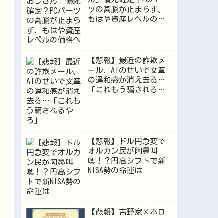
ツの高騰が止まらず、
もはや資産レベルの価
格へ
【悲報】最近の詐欺メ
ール、AIのせいで文章
の違和感が消え去る…
「これもう騙されるや
ろ」
【悲報】ドル円急変で
オルカン民が阿鼻叫
喚！？円高シフトで新
NISA勢の命運は
【悲報】吉野家×ホロ