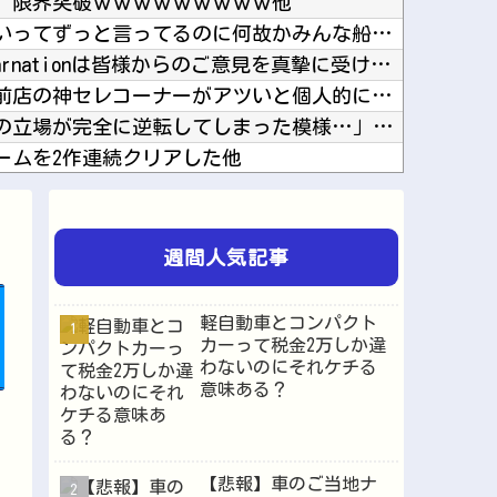
、限界突破ｗｗｗｗｗｗｗｗｗ他
【ホロライブ】船持ってないってずっと言ってるのに何故かみんな船上にいるよね他
ゲーフリ「Beast of Reincarnationは皆様からのご意見を真摯に受け止め継...
【神設備】ラカータ大宮駅前店の神セレコーナーがアツいと個人的に話題 半個室島+スマホミラー...
韓国人「悲報：日本と韓国の立場が完全に逆転してしまった模様…」→「日本を笑って見てたのに…...
ームを2作連続クリアした他
ュールです！！！【乃木坂46】他
【アルカナディア】「ヴェルルッタ First Engage Ver.〈ファーストエンゲージ...
苦しむゲーム他
週間人気記事
【悲報】大ヒットの映画「スパイダーマン」最新作、上映中に強烈なオナラが発生し観客数十人避難...
UEFAとFIFAの争いが完全に泥沼化した模様、UEFA側の逆転敗北すらあり得るような情勢...
軽自動車とコンパクト
漫画ワンピース(平均読者44歳)「第三世界でさぁ！悪魔がいてさぁ！世界を創った19の武器が...
カーって税金2万しか違
わないのにそれケチる
【朗報】甲子園に女性審判が仲間入り→初出場で流した涙に「絶対失敗できない」ファン称賛ｗｗｗ...
意味ある？
感染してる助けてくれ?他
【悲報】車のご当地ナ