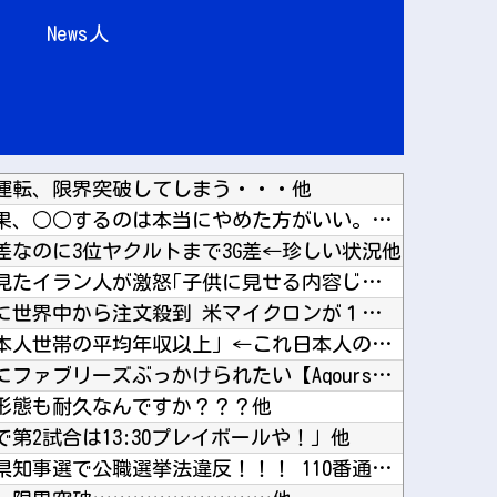
News人
運転、限界突破してしまう・・・他
「何者にもなれなかった結果、○○するのは本当にやめた方がいい。それやっても自分の価値は上が...
差なのに3位ヤクルトまで3G差←珍しい状況他
【悲報】ちいかわの映画を見たイラン人が激怒｢子供に見せる内容じゃない｡悪影響は計り知れない...
【復活】「日本製メモリ」に世界中から注文殺到 米マイクロンが１兆５０００億円を表明他
【議論】永住権の条件「日本人世帯の平均年収以上」←これ日本人の半分もクリアできないだろ他
【ラブライブ！】小原鞠莉にファブリーズぶっかけられたい【Aqours】他
ス形態も耐久なんですか？？？他
第2試合は13:30プレイボールや！」他
【速報】日本共産党、沖縄県知事選で公職選挙法違反！！！ 110番通報されても辞全くめない件...