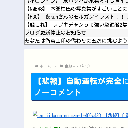
【ホロライブ】 泉パッパが水着ミオしゃイ
【NMB48】 本郷柚巴の写真集がすごいこと
【FGO】 夜kunさんのモルガンイラスト！！
【艦これ】 フブキチャンって強い駆逐艦2
ブログ更新停止のお知らせ
あなたは衛宮士郎の代わりに五次に挑むようで
☆うまなみ・競馬にゅーす速報 終了のお知
【呪術廻戦】 簡易領域が実はどういうもん
【画像】 ベルーナドームの温度を測定した
ホーム
自動車・バイク
【悲報】自動運転が完全
ノーコメント