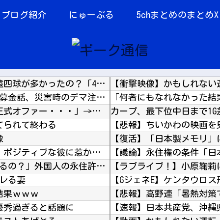
当ブログ紹介
にゅーぷる
5chまとめのまとめX
【海外の反応】 なぜイチローはあんなに敬遠四球が多かったの？「45歳引退で通算打率.311...
【衝撃映像】かもしれない
【熊本地震】 SNSで広がった陰謀論や怪しい募金話、災害時のデマ注意！
韓国人「PSG、日本の鈴木彩艶に約60億円で正式オファー・・・」→「あいつがそれほどなのか...
カープ、最下位中日まで1G
てられて終わる
像
無欲な旦那に比べ 、彼は自信満々で野心家。ポジティブな彼に惹かれバイト後や休みの日に会うよ...
「あきれてモノが言えない」「国を維持できるの？」外国人の永住許可要件の厳格化で在日中国人の...
レる妻
【GジェネE】ケンタウロ
結果ｗｗｗ
【悲報】高野連「暑熱対策で
優秀過ぎると話題に