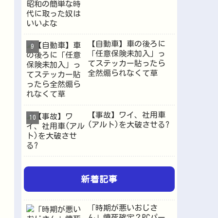
はいいよな
【自動車】車の後ろに
「任意保険未加入」っ
てステッカー貼ったら
全然煽られなくて草
【事故】ワイ、社用車
(アルト)を大破させる?
新着記事
「時期が悪いおじさ
ん」憤死確定？PCパー