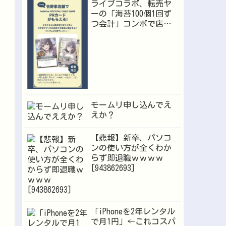
ライブコラボ、転売ヤ
ーの「海苔100個1回ず
つ会計」コンボで店員
が逝くｗｗｗ
モームリ申し込んでえ
えか？
【悲報】新卒、パソコ
ンの使い方が全くわか
らず即退職ｗｗｗｗ
[943862693]
「iPhoneを2年レンタル
で月1円」←これコスパ