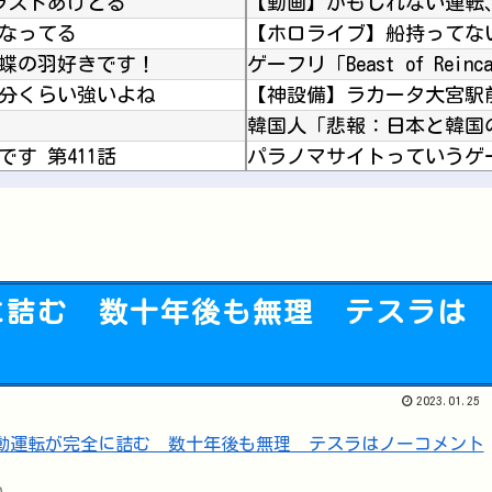
ラストあげとる
【動画】かもしれない運転
になってる
 蝶の羽好きです！
隻分くらい強いよね
す 第411話
パラノマサイトっていうゲ
らせ
8/6 本日の乃木活スケジ
なのか分かってないんだが
結果ｗｗｗ
なぜ評価が高いのか理解に
に詰む 数十年後も無理 テスラは
Powered by livedoor 相互RSS
【悲報】スマホがウイルス
2023.01.25