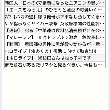
韓国人「日本のXで話題になったエアコンの臭いを消す方法をご覧...
「エースをねらえ」のひろみと藤堂の可愛いくて切ない恋模様が好...
2/2【バカの壁】嫁は俺母がアポなし凸してくるのを嫌うし、母...
AIが指示なくサイバー攻撃 英政府機関の性能評価試験
【速報】 記者「中革連は食料品消費税ゼロを公約に掲げていたが...
【マレーシア】 交通トラブルで激高、危険運転の末に側溝へ転落...
【動画】 看護師の男性に男が殴りかかるが…看護師が柔術使いだ...
ホロライブ「湊あくあ」復活に向けて動き出す？あくたん復帰の意...
【ホロライブ】 ※杉田さんはねっ子神です
まだ墓石があるだけマシと見るべきか。今はもう合葬墓ばかり
【食料品消費税減税】 政府が基本方針決定 来年4月から2年間...
Z世代さん、ジモティーでリース車を掴まされ80万円もだまし取...
Powered by livedoor 相互RSS