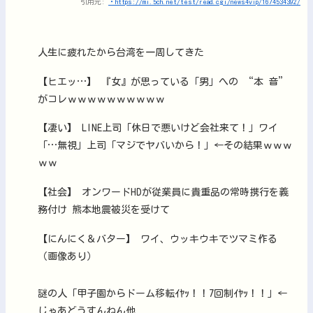
引用元:
・https://mi.5ch.net/test/read.cgi/news4vip/1674534392/
人生に疲れたから台湾を一周してきた
【ヒエッ…】 『女』が思っている「男」への “本 音”
がコレｗｗｗｗｗｗｗｗｗｗ
【凄い】 LINE上司「休日で悪いけど会社来て！」ワイ
「…無視」上司「マジでヤバいから！」←その結果ｗｗｗ
ｗｗ
【社会】 オンワードHDが従業員に貴重品の常時携行を義
務付け 熊本地震被災を受けて
【にんにく＆バター】 ワイ、ウッキウキでツマミ作る
（画像あり）
謎の人「甲子園からドーム移転ｲﾔｯ！！7回制ｲﾔｯ！！」←
じゃあどうすんねん他