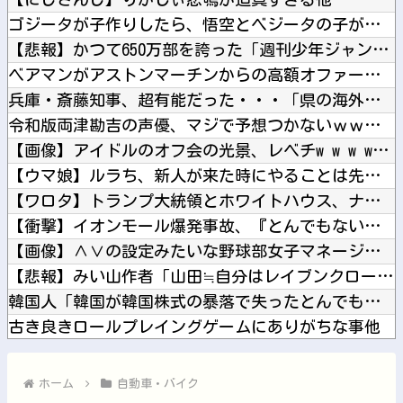
ゴジータが子作りしたら、悟空とベジータの子が産まれるってこと...
【悲報】かつて650万部を誇った「週刊少年ジャンプ」、ついに...
ベアマンがアストンマーチンからの高額オファーを拒否してフェラ...
兵庫・斎藤知事、超有能だった・・・「県の海外事務所はすべて閉...
令和版両津勘吉の声優、マジで予想つかないｗｗｗｗ他
【画像】アイドルのオフ会の光景、レベチw w w w w w...
【ウマ娘】ルラち、新人が来た時にやることは先ずパンレスだ。他
【ワロタ】トランプ大統領とホワイトハウス、ナルトに自分の顔を...
【衝撃】イオンモール爆発事故、『とんでもない事実』が判明して...
【画像】∧∨の設定みたいな野球部女子マネージャーが発見される...
【悲報】みい山作者「山田≒自分はレイブンクロー、みいちゃんは...
韓国人「韓国が韓国株式の暴落で失ったとんでもない規模の国民年...
古き良きロールプレイングゲームにありがちな事他
【動画】サッカーの試合中の落雷で選手1人が死亡、12人が負傷...
消費減税で起きる損得に世界が騒然！←「不公平だろ」（海外の反...
ホーム
自動車・バイク