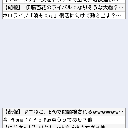
【朗報】 伊藤百花のライバルになりそうな大物？がAKB48 ...
ホロライブ「湊あくあ」復活に向けて動き出す？あくたん復帰の意...
元日向坂46・松田好花、食中毒で「腹痛とおう吐と下痢が止まら...
まだ墓石があるだけマシと見るべきか。今はもう合葬墓ばかり
Powered by livedoor 相互RSS
【悲報】ヤニねこ、BPOで問題視されるwwwwwwwwwww...
今iPhone 17 Pro Max買うってあり？他
【にじさんじ】りかしぃ悲鳴が迫真すぎる他