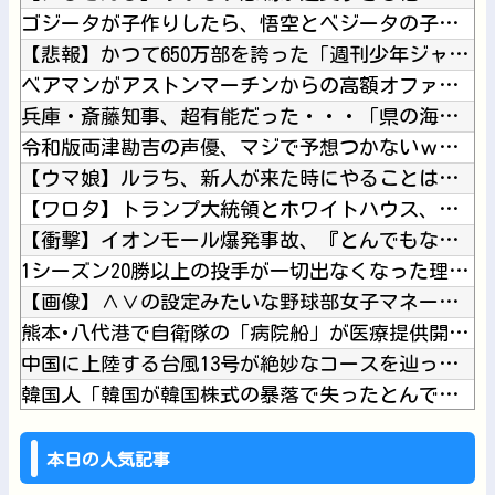
ゴジータが子作りしたら、悟空とベジータの子が産まれるってこと...
【悲報】かつて650万部を誇った「週刊少年ジャンプ」、ついに...
ベアマンがアストンマーチンからの高額オファーを拒否してフェラ...
兵庫・斎藤知事、超有能だった・・・「県の海外事務所はすべて閉...
令和版両津勘吉の声優、マジで予想つかないｗｗｗｗ他
【ウマ娘】ルラち、新人が来た時にやることは先ずパンレスだ。他
【ワロタ】トランプ大統領とホワイトハウス、ナルトに自分の顔を...
【衝撃】イオンモール爆発事故、『とんでもない事実』が判明して...
1シーズン20勝以上の投手が一切出なくなった理由ってなに？他
【画像】∧∨の設定みたいな野球部女子マネージャーが発見される...
熊本･八代港で自衛隊の「病院船」が医療提供開始、診察と薬剤処...
中国に上陸する台風13号が絶妙なコースを辿っている！と話題に...
韓国人「韓国が韓国株式の暴落で失ったとんでもない規模の国民年...
【動画】サッカーの試合中の落雷で選手1人が死亡、12人が負傷...
【Vtuber】長侍が生まれてもう4年経つのか・・・他
本日の人気記事