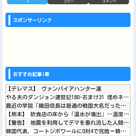
X
コピー
コメント
スポンサーリンク
おすすめ記事!車
【デレマス】 ヴァンパイアハンター凛
やる夫のダンジョン運営記180-おまけ31 埋めネタ「17話...
最近の学説「織田信長は普通の戦国大名だった」←ｗｗｗｗｗｗ
【熊本】 飲食店の床から「温水が噴出」…温度は40℃程度、熱...
【警告】 地震を利用してデマを垂れ流した人間、悲惨な末路を迎...
韓国代表、コートジボワールに0対4で完敗＝韓国の反応