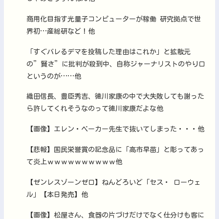
商用化目指す光量子コンピューターが稼働 研究拠点で世
界初…産総研など！他
「すぐバレるデマを投稿した理由はこれか」と拡散元
の”賢さ”に批判が殺到中、自称ジャーナリストのやり口
というのが……他
織田信長、豊臣秀吉、徳川家康の中で大失敗しても謝った
ら許してくれそうなのって徳川家康だよな他
【画像】エレン・ベーカー先生で抜いてしまった・・・他
【悲報】国民栄誉賞の記念品に「高市早苗」と彫ってあっ
て炎上ｗｗｗｗｗｗｗｗｗｗ他
【ゼンレスゾーンゼロ】ねんどろいど「セス・ ローウェ
ル」【本日発売】他
【画像】松屋さん、食器の片づけだけでなく仕分けも客に