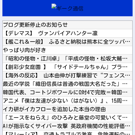
ブログ更新停止のお知らせ
【デレマス】 ヴァンパイアハンター凛
【艦これ＆一般】 ふるさと納税は熊本に全ツッパするでち！
やっぱり肉が好き
「昭和の怪物・江川卓」「平成の怪物・松坂大輔」「令和の怪物・...
【創彩少女庭園 】 「サイドテールちゃん」プラモデル【本日1...
【海外の反応】 山本由伸が打撃練習で“フェンス越え”を披露「...
最近の学説「織田信長は普通の戦国大名だった」←ｗｗｗｗｗｗ
韓国代表、コートジボワールに0対4で完敗＝韓国の反応
アニメ『僕は友達が少ない（はがない）』、15周年記念にエ●チ...
イカ研がイカフローを追加した本当の理由
「エースをねらえ」のひろみと藤堂の可愛いくて切ない恋模様が好...
AIが指示なくサイバー攻撃 英政府機関の性能評価試験
【マレーシア】 交通トラブルで激高、危険運転の末に側溝へ転落...