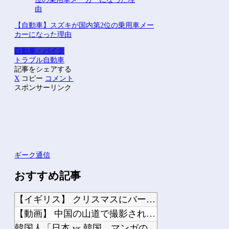
【自動車】スズキが国内第2位の乗用車メー
カーになった理由
自動車・バイク
トラブル
自動車
記事をシェアする
X
コピー
コメント
スポンサーリンク
ギーク通信
おすすめ記事
【イギリス】 クリスマスにバーで乱闘騒ぎが勃発
【動画】 中国の山道で撮影された恐怖映像が(((゜Д゜)))
韓国人「日本 vs 韓国、マンガのキャラクターの違い」