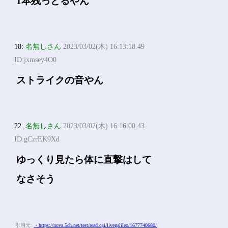
1本残っとるやん
18:
名無しさん
2023/03/02(木) 16:13:18.49
ID:jxmsey4O0
ストライクの音やん
22:
名無しさん
2023/03/02(木) 16:16:00.43
ID:gCzrEK9Xd
ゆっくり見たら体に直撃はして
なさそう
引用元:
・https://nova.5ch.net/test/read.cgi/livegalileo/1677740680/