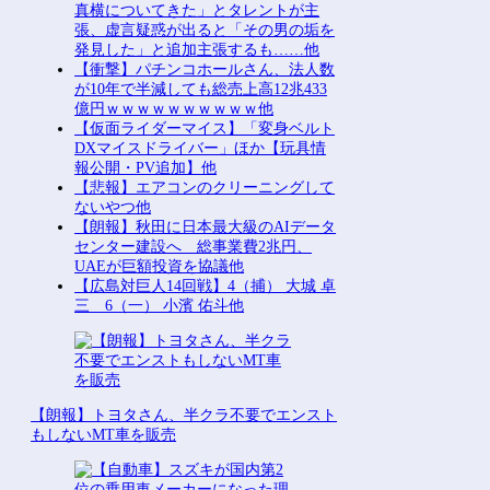
真横についてきた」とタレントが主
張、虚言疑惑が出ると「その男の垢を
発見した」と追加主張するも……他
【衝撃】パチンコホールさん、法人数
が10年で半減しても総売上高12兆433
億円ｗｗｗｗｗｗｗｗｗｗ他
【仮面ライダーマイス】「変身ベルト
DXマイスドライバー」ほか【玩具情
報公開・PV追加】他
【悲報】エアコンのクリーニングして
ないやつ他
【朗報】秋田に日本最大級のAIデータ
センター建設へ 総事業費2兆円、
UAEが巨額投資を協議他
【広島対巨人14回戦】4（捕） 大城 卓
三 6（一） 小濱 佑斗他
【朗報】トヨタさん、半クラ不要でエンスト
もしないMT車を販売