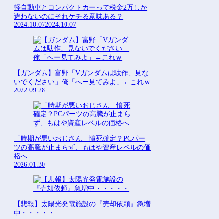
軽自動車とコンパクトカーって税金2万しか
違わないのにそれケチる意味ある？
2024.10.07
2024.10.07
【ガンダム】富野「Vガンダムは駄作、見な
いでください」俺「へー見てみよ」←これｗ
2022.09.28
「時期が悪いおじさん」憤死確定？PCパー
ツの高騰が止まらず、もはや資産レベルの価
格へ
2026.01.30
【悲報】太陽光発電施設の『売却依頼』急増
中・・・・・