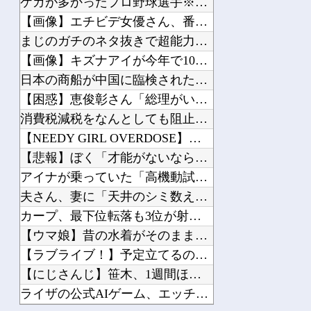
ケガが多かったプロ野球選手※多村仁志禁止他
【ROBOT魂】 88,000のミーティアが二次も即完売なの大人気すぎる…
【画像】エチビデ女優さん、番組の企画でハッスルしすぎてしまう...
【朗報】 スプラトゥーンレイダースがガチの神ゲーすぎて世界中で大絶賛ｗｗｗｗｗｗ...
まじのガチのネタ抜きで超能力一個貰えるならテレポーテーション...
熱気こもる部屋。重なり合う身体。何も起こらないはずがなく……
【画像】キズナアイが今年で10周年ってマジ？wwwwwwww...
【BF6】 SPMKPM相当低そうだけどキルレだけは高い奴
日本の商船が中国に臨検された場合は「台湾軍が対応」と台湾軍ト...
【ナイトレイン】 めっちゃ活躍してるバードが発見される
【困惑】恵俊彰さん「総理がいろんなところに足を運べばクーラー...
消費税減税をなんとしても阻止したい石破前首相、「何いってんの...
【NEEDY GIRL OVERDOSE】システムサービス「...
【悲報】ぼく「才能がないなら努力をすれば良いじゃない」お前ら...
Powered by livedoor 相互RSS
アイナが乗っていた「高機動試作型ザク」ってよく考えると時系列...
夫さん、妻に「天井のシミ数えてれば終わるでな」と押し倒されて...
カープ、最下位転落も3位が射程圏内。新井監督「特別な日の試合...
【ウマ娘】昔の水着がそのまま入るジャーニー…まるで成長してい...
【ラブライブ！】予定立てるの苦手なので行き当たりばったりの旅...
【にじさんじ】笹木、1週間ほど里に帰省他
ライザの公式AIゲーム、エッチすぎて始まる♥他