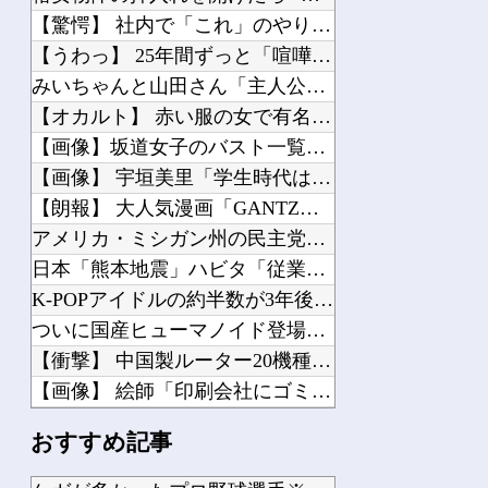
【驚愕】 社内で「これ」のやり取りしてたら逮捕されたんだがｗｗｗｗｗｗｗ
【うわっ】 25年間ずっと「喧嘩するほど仲がいい」の意味を『コレ』と勘違いしてた...
みいちゃんと山田さん「主人公がぽっと出のモブに殺されて終わります」←これ
【オカルト】 赤い服の女で有名な梅田「泉の広場」東側が消えていた、遺品の手描き地...
【画像】坂道女子のバスト一覧ｗｗｗｗｗｗｗｗｗｗｗｗwｗｗｗｗ
【画像】 宇垣美里「学生時代は全然モテなかったです」←これほんまかぁ？w w w...
【朗報】 大人気漫画「GANTZ」がAmazonでなんと全巻100円ｗｗｗｗｗｗ
アメリカ・ミシガン州の民主党予備選挙 イスラム教徒の“急進左派”候補が勝利確実に...
日本「熊本地震」ハビタ「従業員2人亡くなる」営業部長「イオンのスタッフに制止され...
K-POPアイドルの約半数が3年後には姿を消す…損益分岐点突破は4％未満
ついに国産ヒューマノイド登場、人手不足深刻化の医療・製造現場などでの活用想定！
【衝撃】 中国製ルーター20機種にバックドア発見！ ネットに繋ぐだけで35秒ごと...
【画像】 絵師「印刷会社にゴミみたい印刷されたから晒すわ」→お前がクレーマーだと...
昭和戦隊のロボデザイン、配信で追って見ると…
おすすめ記事
【スパロボ】 キタ━━━━━━(゜∀゜)━━━━━━ !!!!!
2026年夏アニメの感想を書き込むスレ