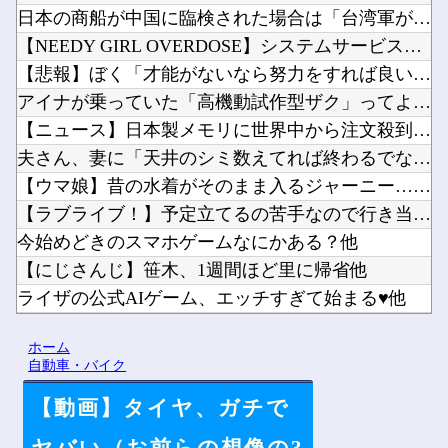
日本の商船が中国に臨検された場合は「台湾軍が対応」と台湾軍ト...
【NEEDY GIRL OVERDOSE】システムサービス「...
【悲報】ぼく「才能がないなら努力をすれば良いじゃない」お前ら...
アイナが乗っていた「高機動試作型ザク」ってよく考えると時系列...
【ニュース】日本製メモリに世界中から注文殺到！！！ １兆５０...
夫さん、妻に「天井のシミ数えてれば終わるでな」と押し倒されて...
【ウマ娘】昔の水着がそのまま入るジャーニー…まるで成長してい...
【ラブライブ！】予定立てるの苦手なので行き当たりばったりの旅...
今始めどきのスマホゲームなにかある？他
【にじさんじ】笹木、1週間ほど里に帰省他
ライザの公式AIゲーム、エッチすぎて始まる♥他
Vチューバーに最近ある変化が起きつつある他
ホーム
【にじさんじ】8月7日(金)22:00から周央サンゴ、志摩ス...
自動車・バイク
【動画】タイヤ、ガチで