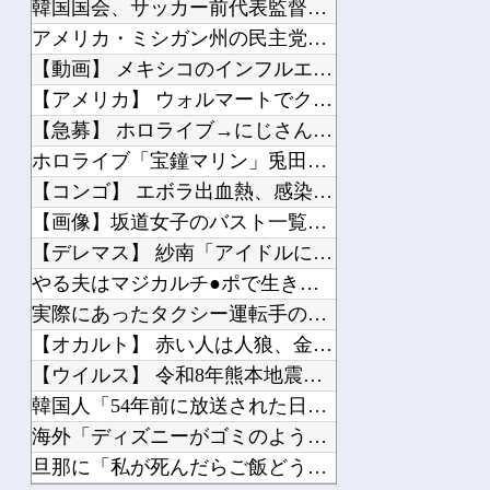
韓国国会、サッカー前代表監督を追及「なぜ負けたのか」
外国人「とてつもない逸材がいる」15歳FW礒部怜夢、衝撃ゴールでリバプールU15...
アメリカ・ミシガン州の民主党予備選挙 イスラム教徒の“急進左...
【にじさんじ】 委員長、ゲリラ豪雨でPC浸水→データ完全消失も「おもしろいかった...
【動画】 メキシコのインフルエンサー、ライブ配信中に襲撃され...
【アメリカ】 ウォルマートでクリスマスの悪ふざけが騒動に サ...
【急募】 ホロライブ→にじさんじ→ぶいすぽ
ホロライブ「宝鐘マリン」兎田ぺこらコラボに協力！ホロ夏アモア...
Powered by livedoor 相互RSS
【コンゴ】 エボラ出血熱、感染3600人…過去最大の流行に
【画像】坂道女子のバスト一覧ｗｗｗｗｗｗｗｗｗｗｗｗwｗｗ...
【デレマス】 紗南「アイドルに似合うポケモン？」
やる夫はマジカルチ●ポで生き抜かないといけないようです 小話...
実際にあったタクシー運転手の不可解すぎる体験談
【オカルト】 赤い人は人狼、金持ちが仕掛ける「気づかせ遊び」...
【ウイルス】 令和8年熊本地震により、避難所で「新型コロナ」...
韓国人「54年前に放送された日本アニメの作画のクオリティがこ...
海外「ディズニーがゴミのようだ！」日本がアニメ化した米人気S...
旦那に「私が死んだらご飯どうするの？」と聞いてみた