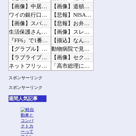
【画像】中居正広「（まずい…このままじゃ木村が最下位になる…）ああぁぁぁ滑ったぁ...
【画像】道頓堀女子「暑すぎて服脱ごうかと思った」･･････････ﾊﾟｼｬｯ！...
ワイの銀行口座4つもあるんだけど多すぎ？
【悲報】NISA民、『オルカン』『S&P500』『NASDAQ100』しか買わな...
【画像】スバル、ガチで凄い実力を持っていた
【悲報】お弁当屋さん、消費税が下がっても値段据え置き
生活保護さん、1400円のハンバーガーを食べただけで批判される
【画像】スレンダー美脚、とんでもないダンスを披露してしまうwww
『FF6』で1番苦戦する所といえば？
【描込】なんだよこの漫画ｗｗｗ【注意】
【グラブル】無料石で天井して何もでないときって怒る？
動物病院で見かけた白ぬこ様。 タオルにくるまれて大人しく抱っこされてたんだが ...
【ラブライブ！】【画像】蓮ノ空お散歩日記の店舗特典イラストが公開される【DOLL...
【画像】セクシー女優・三浦恵理子、全裸ナマ乳がHすぎる
ネットフリックスの脚本料は「地上波の5倍ぐらい」 役作りで増量の役者には食費の補...
「高市総理には愛想尽かした」コメ余りに農家が悲鳴 売値は生産原価の半分以下に…肥...
【画像】Switch2、ガチでデカいｗｗｗｗｗｗｗ
みさえ「しんのすけ～！、訴訟よ！」
スポンサーリンク
復活『8時だョ！全員集合』、伝説パトカーネタにゲスト絶句 「今じゃできない」「...
陰謀論者と話せるようになるキーワード辞典つくろう→
スポンサーリンク
【超悲報】ニコニコ動画が完全にオワコン化した証拠が「こちら」…
36歳の彼女と結婚したいのに、家族が猛反対。家族から信じられない言葉が飛び出した...
週間人気記事
iPhone16「Apple公式が一番安いです」←これでキャリアで買う奴
クーラーボックス積んで出発→途中で買い足し…50代公務員の“ドライブ”が地獄すぎ...
【ホロライブ】サメちゃん…さすがにこれはアカンやろ…
【画像】長濱ねる(27歳)の乳がヤバイと話題にｗｗｗｗ1700万バズｗｗｗｗｗｗ...
【朗報】みけねこさん、気づいてしまう
【画像】人気Vチューバーさん、とんでもない姿を披露ｗｗｗｗｗｗｗｗｗｗ 他
【訃報】まっ、まさか・・・ユーチューバーのヒロシさん&#x27a1;肺炎で死亡が...
【悲報】2050年の日本、独身ボッチ祭りが現実になるとかｗｗｗｗ 他
【話題】ちょっと待ってくれや&#x203c; 自動車整備士の志願者激減でヤバいこ...
男1人で「超高級アフタヌーンティー」に来てみたwww