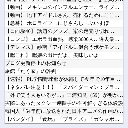
【朗報】 ドラクエモンスターズ4、どう見ても面白そう
大進連所属の学生8人、在韓米軍平沢基地に無断侵入…米軍により身柄拘束！他
【動画】 メキシコのインフルエンサー、ライブ配信中に襲撃され...
旦那に「私が死んだらご飯どうするの？」と聞いてみた
ヤニネコ・みぃちゃん・のあ先輩・もちづきさん「結婚してください！」←どうする？他
【動画】 地下アイドルさん、売れるためにここまでしなきゃいけ...
【にじさんじ】笹木、1週間ほど里に帰省他
【急募】 ホロライブ→にじさんじ→ぶいすぽ
【ウマ娘】（悲報）ナイスネイチャ、討ち取られる他
【日向坂46】 話題のグッズ、案の定売り切れ…
【SSD】1TBで1.5万とか、買った時の倍なんだけど今だと買い増してしまいそうで怖い他
【コンゴ】 エボラ出血熱、感染3600人…過去最大の流行に
Powered by livedoor 相互RSS
ライザの公式AIゲーム、エッチすぎて始まる♥他
【デレマス】 紗南「アイドルに似合うポケモン？」
Vチューバーに最近ある変化が起きつつある他
【艦これ】 艦娘の出汁だよ、美味しいよ
ブログ更新停止のお知らせ
旅館「たく家」の評判
【速報】 PL学園野球部が休部して今年で10年目、PL学園の...
Powered by livedoor 相互RSS
【ネタバレ注意！！】 「スパイダーマン：ブランド・ニュー・デ...
「外で笑う人もいるが…」三浦知良（59）が明かす現役への葛藤...
実際にあったタクシー運転手の不可解すぎる体験談
韓国人「54年前に放送された日本アニメの作画のクオリティがこ...
【バンダイ】 「食玩」「プライズ」「ガシャポン」2026年8...
【朗報】 ドラクエモンスターズ4、どう見ても面白そう