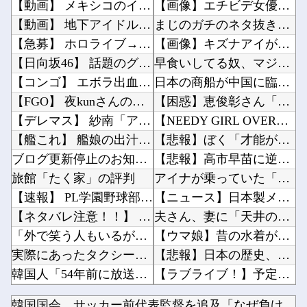
【動画】 メキシコのインフルエンサー、ライブ配信中に襲撃されて死亡。
【画像】エチビデ女優さん、番組の企画でハッスルしすぎてしまうｗｗｗｗｗｗ他
【動画】 地下アイドルさん、売れるためにここまでしなきゃいけないと判明…………………
まじのガチのネタ抜きで超能力一個貰えるならテレポーテーション一択だよな他
【急募】 ホロライブ→にじさんじ→ぶいすぽ
【画像】キズナアイが今年で10周年ってマジ？wwwwwwwwwwwwwwwww他
【日向坂46】 話題のグッズ、案の定売り切れ…
早食いしてる奴、マジでヤバイぞ・・・他
【コンゴ】 エボラ出血熱、感染3600人…過去最大の流行に
日本の商船が中国に臨検された場合は「台湾軍が対応」と台湾軍トップ！他
【FGO】 夜kunさんのモルガンイラスト！！ 蝶の羽好きです！
【困惑】恵俊彰さん「総理がいろんなところに足を運べばクーラーが…」・・・・・・・・・他
【デレマス】 紗南「アイドルに似合うポケモン？」
【NEEDY GIRL OVERDOSE】システムサービス「超絶最かわてんしちゃん」プライ...
【艦これ】 艦娘の出汁だよ、美味しいよ
【悲報】ぼく「才能がないなら努力をすれば良いじゃない」お前ら「努力できるのも才能だよ」他
ブログ更新停止のお知らせ
【悲報】高市早苗に逆らった財務官僚、異例の左遷ｗｗｗｗｗｗｗｗ他
旅館「たく家」の評判
アイナが乗っていた「高機動試作型ザク」ってよく考えると時系列がおかしいな他
【速報】 PL学園野球部が休部して今年で10年目、PL学園の全生徒数は35人
【ニュース】日本製メモリに世界中から注文殺到！！！ １兆５０００億円で工場増築へ他
【ネタバレ注意！！】 「スパイダーマン：ブランド・ニュー・デイ」にも出てきたけどあの組織潰...
夫さん、妻に「天井のシミ数えてれば終わるでな」と押し倒されて性行為 → 凄いことになるｗｗ...
「外で笑う人もいるが…」三浦知良（59）が明かす現役への葛藤！ 還暦直前も「今でも上手くな...
【ウマ娘】昔の水着がそのまま入るジャーニー…まるで成長していない！？他
実際にあったタクシー運転手の不可解すぎる体験談
【悲報】日本の歴史、ついに『崩壊』してしまう・・・・・他
韓国人「54年前に放送された日本アニメの作画のクオリティがこちら…」→「これは現代でも通用...
【ラブライブ！】予定立てるの苦手なので行き当たりばったりの旅行しかできません他
【バンダイ】 「食玩」「プライズ」「ガシャポン」2026年8月発売商品【発売スケジュール】
今始めどきのスマホゲームなにかある？他
韓国国会、サッカー前代表監督を追及「なぜ負けたのか」