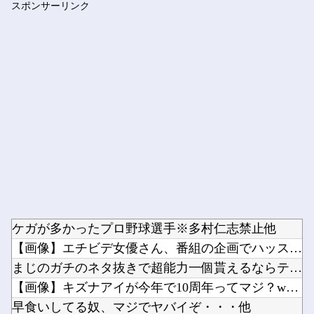
スポンサーリンク
旦那に「私が死んだらご飯どうするの？」と聞いてみた
Powered by livedoor 相互RSS
ケガが多かったプロ野球選手※多村仁志禁止他
【画像】エチビデ女優さん、番組の企画でハッスルしすぎてしまう...
まじのガチのネタ抜きで超能力一個貰えるならテレポーテーション...
【画像】キズナアイが今年で10周年ってマジ？wwwwwwww...
早食いしてる奴、マジでヤバイぞ・・・他