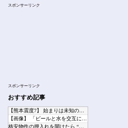
【悲報】 国土交通省さん気が狂ってしまうｗｗｗｗｗｗ
スポンサーリンク
【動画】クソガキロケット、怖すぎる…これよく轢かずに止まれた...
Powered by livedoor 相互RSS
スポンサーリンク
おすすめ記事
【熊本震度7】 始まりは未知の小断層か…見えてきた破壊プロセス
【画像】 「ビールと水を交互に飲まないと倒れるグラス」発売
格安物件の押入れを開けたら “とんでもないモノ” が出てきて絶叫した