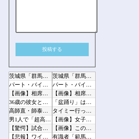
茨城県「群馬のパスポート、思い切りパクりました」群馬県「
茨城県「群馬のパスポート、思い切りパクりました」群馬県「
パート・バイトあんまり教えてくれない職場
パート・バイトあんまり教えてくれない職場
【画像】相席食堂に仕込みレベルの鍾乳洞受付嬢ｗｗｗｗｗｗｗｗｗｗｗｗ
【画像】相席食堂に仕込みレベルの鍾乳洞受付嬢ｗｗｗｗｗｗｗｗｗｗｗｗ
36歳の彼女と結婚したいのに、家族が猛反対。家族から信じられない言葉が飛び出した...
「盆踊り」は騒音か 苦情数件で会場半減、無音の中イヤホンから流れる曲に合わせ踊る...
高師直・師泰「降伏するから許して？」
タイミー行ったらハゲオッサンが一生懸命梱包してて笑った その懸命さを別の場面で活...
男1人で「超高級アフタヌーンティー」に来てみたwww
【画像】女子アナさんの谷〇＆バインすごいｗｗｗｗ
【驚愕】試合後に傷心の久保タケを飯に誘うジャガー浅野がコチラ!!!
【画像】このボケて、破壊力ありすぎてクッソワロタｗｗｗｗｗｗｗｗｗ
【悲報】ワイ、職場でアミバ呼ばわりされる
有識者「範馬勇次郎とクリリンが戦ったらクリリンの圧勝。勝負にならないぐらい差があ...