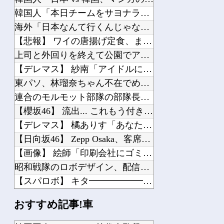
韓国人「本日チームをサヨナラ負けさせたイ・ジョンフの守備、ガチでヤバ過ぎる…」→...
海外「日本なんて行くんじゃなかった…」 日本を知ってしまったディズニー信者、帰国...
【悲報】 ワイの唐揚げ定食、まだ来ない
上司と外回りを終えて公園でアイス食ってたら、通りかかった女子大生風の2人連れの1...
【デレマス】 紗南「アイドルに似合うポケモン？」
東パソ、林瑠奈ちゃん不在でめっちゃ巻くｗｗｗ【乃木坂46】
連合のモルモット部隊の部隊長になりました 第45話
【櫻坂46】 流出... これもう付き合ってるだろ
【デレマス】 橘ありす「あなたの瞳には」
【日向坂46】 Zepp Osaka、客席が想像以上にヤバい…
【画像】 絵師「印刷会社にゴミみたい印刷されたから晒すわ」→お前がクレーマーだと...
昭和戦隊のロボデザイン、配信で追って見ると…
【スパロボ】 キタ━━━━━━(゜∀゜)━━━━━━ !!!!!
ホロライブさくらみこ兎田ぺこら「ぺこみこ」夏休みの熱い戦い！みこち「ホロサマーラ...
おすすめ記事!車
【ホロライブ】 星街すいせいとか言うシャドバやってることアピールしてるのに公式に...
【動画】 AKB48のエースさんの走りｗｗｗｗｗ