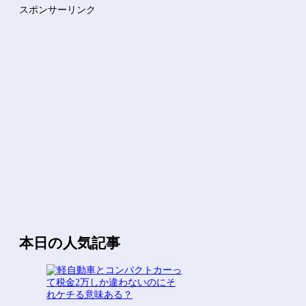
Vチューバーに最近ある変化が起きつつある他
スポンサーリンク
【にじさんじ】8月7日(金)22:00から周央サンゴ、志摩ス...
Powered by livedoor 相互RSS
本日の人気記事