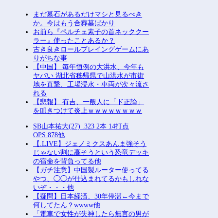
まだ墓石があるだけマシと見るべき
か。今はもう合葬墓ばかり
お前ら『ペルチェ素子の首ネッククー
ラー』使ったことあるか？
古き良きロールプレイングゲームにあ
りがちな事
【中国】 毎年恒例の大洪水、今年も
ヤバい 湖北省秭帰県で山洪水が市街
地を直撃、工場浸水・車両が次々流さ
れる
【悲報】 有吉、一般人に「ド正論」
を叩きつけて炎上ｗｗｗｗｗｗｗｗ
SB山本祐大(27) .323 2本 14打点
OPS.878他
【.LIVE】ジェノミクスあんま強そう
じゃない割に高そうという恐竜デッキ
の宿命を背負ってる他
【ガチ注意】中国製ルーター使ってる
やつ、◯◯が仕込まれてるかもしれな
いぞ・・・他
【疑問】日本経済、30年停滞←今まで
何してたん？wwww他
「電車で女性が失神したら無言の男が