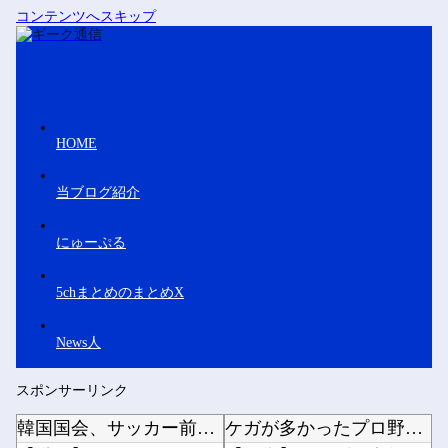
コンテンツへスキップ
HOME
当ブログ紹介
にゅーぷる
5chまとめのまとめX
News人
スポンサーリンク
韓国国会、サッカー前代表監督を追及「なぜ負けたのか」
ケガが多かったプロ野球選手※多村仁志禁止他