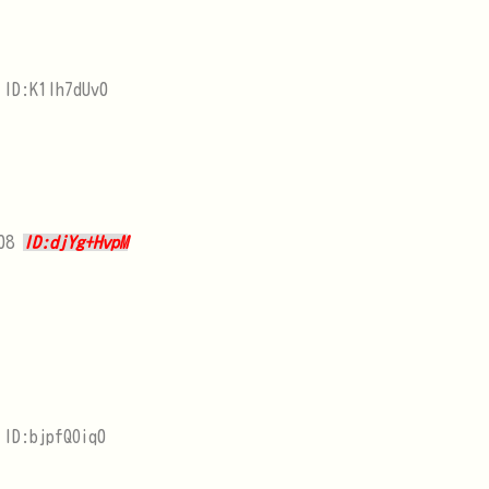
 ID:K1lh7dUv0
508
ID:djYg+HvpM
ID:bjpfQOiq0