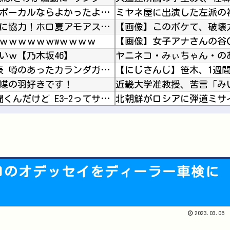
ワイ「米津玄師ってソロじゃなくてバンドのボーカルならよかったよね」
ホロライブ「宝鐘マリン」兎田ぺこらコラボに協力！ホロ夏アモアスにレイドして野うさぎ喜ぶ！1...
ｗｗｗｗｗｗwｗｗｗｗ
【画像】女子アナさんの谷
いｗ【乃木坂46】
【競馬】 豪コックスプレートの予備登録発表 噂のあったカランダガンは登録無しでジャパンCで...
【にじさんじ】笹木、1週
 蝶の羽好きです！
【艦これ】 みんなもう終わってそうだから聞くんだけど E3-2ってサブの穴が空いてないダイ...
モン？」
【ウマ娘】（悲報）ナイス
【MLB】 カブス・今永昇太、大谷翔平と対決！飛翔・三振・安打も5回1失点で8勝目！誠也は...
ライザの公式AIゲーム、エ
ロのオデッセイをディーラー車検に
【ウマ娘】自分の胸を主張
ガンダムゲーって他社ゲー
Powered by livedoor 相互RSS
Vチューバーに最近ある変
2023.03.06