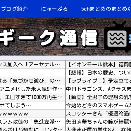
当ブログ紹介
にゅーぷる
5chまとめのまとめX
【海外の反応】 冨安健洋がクリスタル・パレス加入へ「アーセナルサポの好きなクラブで良かった...
【悲報】日本の歴史、つい
【オカルト】 赤い人は人狼、金持ちが仕掛ける「気づかせ遊び」の果てに待つものは…
海外「ディズニーがゴミのようだ！」日本がアニメ化した米人気SF作品に絶賛の声が殺到中
中日ドラゴンズ、Aクラスまで3
10代美少女の ”初めての女性器脱毛” 動画、エ□すぎて1000万再生される・・・
【動画】全男子の理想の乳
及させてしまう…
今始めどきのスマホゲーム
ｗｗｗｗｗｗ
アメリカ・ミシガン州の民主党予備選挙 イスラム教徒の“急進左派”候補が勝利確実に⋯トランプ...
矢田萌華ちゃんの瞳が綺麗
【アメリカ】 ウォルマートでクリスマスの悪ふざけが騒動に サンタ姿のTikTokerに客が...