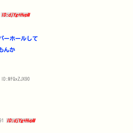
0
ID:djYg+HvpM
バーホールして
もんか
 ID:MfQxZJX90
891
ID:djYg+HvpM