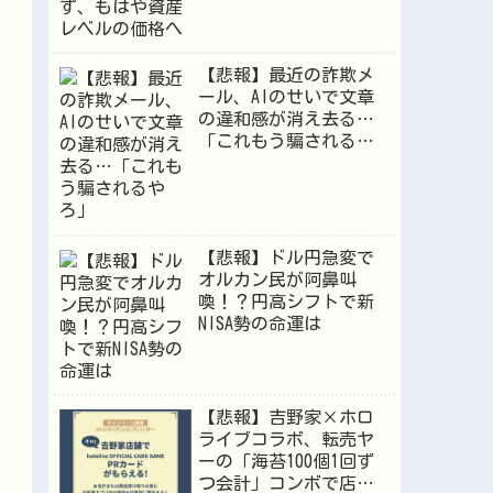
格へ
【悲報】最近の詐欺メ
ール、AIのせいで文章
の違和感が消え去る…
「これもう騙されるや
ろ」
【悲報】ドル円急変で
オルカン民が阿鼻叫
喚！？円高シフトで新
NISA勢の命運は
【悲報】吉野家×ホロ
ライブコラボ、転売ヤ
ーの「海苔100個1回ず
つ会計」コンボで店員