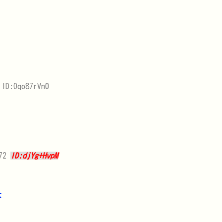
 ID:Oqo87rVn0
472
ID:djYg+HvpM
な