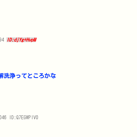
094
ID:djYg+HvpM
解洗浄ってところかな
046 ID:Q7EGWPIV0