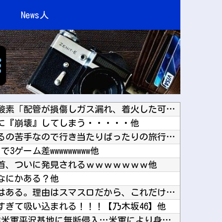
News人
【イオンモール熊本】福岡酸素「配管が損傷しガス漏れ、着火した可能性」高圧ガス保安法などに基...
に『崩壊』してしまう・・・・・他
【ラブライブ！】予定立てるの苦手なので行き当たりばったりの旅行しかできません他
ゲーム差wwwwwwwww他
首、ついに発見されるｗｗｗｗｗｗｗ他
なにかある？他
スロッターさん「優遇冷遇はある。理由はスマスロだから、これだけで十分なんだよね」他
すぎて吸い込まれる！！！【乃木坂46】他
大進連所属の学生8人、在韓米軍平沢基地に無断侵入…米軍により身柄拘束！他