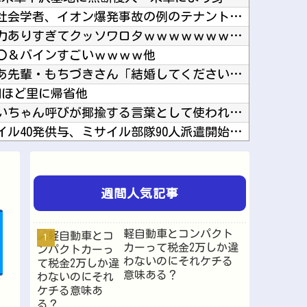
ミヤネ屋に出演した左派の社会学者、イオン爆発事故の例のテナントに理解を示して……他
【画像】このボケて、破壊力ありすぎてクッソワロタｗｗｗｗｗｗｗｗｗ他
〇＆バインすごいｗｗｗｗ他
ヤニネコ・みぃちゃん・のあ先輩・もちづきさん「結婚してください！」←どうする？他
間ほど里に帰省他
近畿大学准教授、苦言「みいちゃん呼びが揶揄する言葉として使われ、当事者から具体的な苦痛が訴...
北朝鮮がロシアに弾道ミサイル40発供与、ミサイル部隊90人派遣開始…さらに80発見通し！他
ネイチャ、討ち取られる他
【SSD】1TBで1.5万とか、買った時の倍なんだけど今だと買い増してしまいそうで怖い他
韓国人「韓国サッカー協会が行った国際試合の性的接待の全容がこちら…」→「完全に買収してる…...
週間人気記事
ッチすぎて始まる♥他
してトレーナーに迫るルラち他
軽自動車とコンパクト
のインスパイア多いよね他
カーって税金2万しか違
わないのにそれケチる
「Linuxで十分じゃね…？」世界が気付き始める Linuxの市場シェアが初めて10%超え...
意味ある？
化が起きつつある他