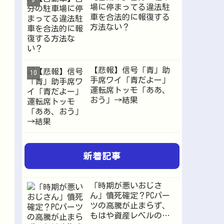
場に停まってる違法駐
車を合法的に報復する
方法ない？
【悲報】信号「青」助
手席ワイ「青だよー」
運転席トッモ「ああ、
おう」→結果
新着記事
「時期が悪いおじさ
ん」憤死確定？PCパー
ツの高騰が止まらず、
もはや資産レベルの価