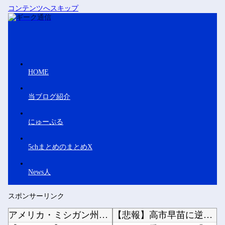
コンテンツへスキップ
HOME
当ブログ紹介
にゅーぷる
5chまとめのまとめX
News人
スポンサーリンク
アメリカ・ミシガン州の民主党予備選挙 イスラム教徒の“急進左派”候補が勝利確実に⋯トランプ...
【悲報】高市早苗に逆らった財務官僚、異例の左遷ｗｗｗｗｗｗｗｗ他