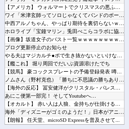
10代美少女の ”初めての女性器脱毛” 動画、エ□すぎて1000万再生される・・・
近畿大学准教授、苦言「みいちゃん呼びが揶揄する言葉として使われ、当事者から具体的な苦痛が訴...
【アメリカ】 ウォルマートでクリスマスの悪ふざけが騒動に サ...
【悲報】 国土交通省さん気が狂ってしまうｗｗｗｗｗｗ
北朝鮮がロシアに弾道ミサイル40発供与、ミサイル部隊90人派遣開始…さらに80発見通し！他
ワイ「米津玄師ってソロじゃなくてバンドのボーカルならよかった...
【ウマ娘】（悲報）ナイスネイチャ、討ち取られる他
中西アルノちゃん、やっぱり期待を裏切らないｗ【乃木坂46】
【SSD】1TBで1.5万とか、買った時の倍なんだけど今だと買い増してしまいそうで怖い他
ホロライブ「宝鐘マリン」兎田ぺこらコラボに協力！ホロ夏アモア...
ライザの公式AIゲーム、エッチすぎて始まる♥他
【画像】坂道女子のバスト一覧ｗｗｗｗｗｗｗｗｗｗｗｗwｗｗ...
Powered by livedoor 相互RSS
「Linuxで十分じゃね…？」世界が気付き始める Linuxの市場シェアが初めて10%超え...
ブログ更新停止のお知らせ
Vチューバーに最近ある変化が起きつつある他
やる夫はマジカルチ●ポで生き抜かないといけないようです 小話...
【艦これ】 堀り周回でだいぶ資源溶けたでち
【競馬】 豪コックスプレートの予備登録発表 噂のあったカラン...
ノムさん（野村克也）「勝ちに不思議の勝ちあり。負けに不思議の...
Powered by livedoor 相互RSS
【海外の反応】 冨安健洋がクリスタル・パレス加入へ「アーセナ...
あにこ便第一部完！ そしてYoutubeへ…
【オカルト】 赤い人は人狼、金持ちが仕掛ける「気づかせ遊び」...
海外「ディズニーがゴミのようだ！」日本がアニメ化した米人気S...
【朗報】 任天堂、microSD Expressを普及させて...
10代美少女の ”初めての女性器脱毛” 動画、エ□すぎて10...