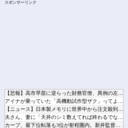
スポンサーリンク
【悲報】 国土交通省さん気が狂ってしまうｗｗｗｗｗｗ
Powered by livedoor 相互RSS
【悲報】高市早苗に逆らった財務官僚、異例の左遷ｗｗｗｗｗｗｗ...
アイナが乗っていた「高機動試作型ザク」ってよく考えると時系列...
【ニュース】日本製メモリに世界中から注文殺到！！！ １兆５０...
夫さん、妻に「天井のシミ数えてれば終わるでな」と押し倒されて...
カープ、最下位転落も3位が射程圏内。新井監督「特別な日の試合...