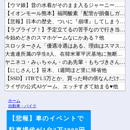
【ウマ娘】昔の水着がそのまま入るジャーニー…まるで成長してい...
【イオンモール熊本】福岡酸素「配管が損傷しガス漏れ、着火した...
【悲報】日本の歴史、ついに『崩壊』してしまう・・・・・他
【ラブライブ！】予定立てるの苦手なので行き当たりばったりの旅...
今始めどきのスマホゲームなにかある？他
スロッターさん「優遇冷遇はある。理由はスマスロだから、これだ...
大進連所属の学生8人、在韓米軍平沢基地に無断侵入…米軍により...
ヤニネコ・みぃちゃん・のあ先輩・もちづきさん「結婚してくださ...
【にじさんじ】笹木、1週間ほど里に帰省他
【SSD】1TBで1.5万とか、買った時の倍なんだけど今だと...
ライザの公式AIゲーム、エッチすぎて始まる♥他
Vチューバーに最近ある変化が起きつつある他
ホーム
【にじさんじ】8月7日(金)22:00から周央サンゴ、志摩ス...
自動車・バイク
【悲報】車のイベントで