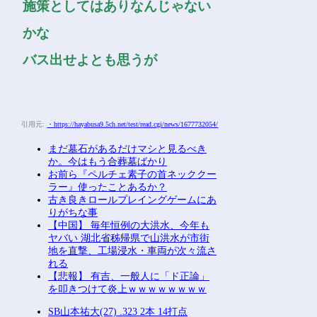
施策としてはありなんじゃない
かな
バス出せよとも思うが
引用元:
・https://hayabusa9.5ch.net/test/read.cgi/news/1677732054/
まだ墓石があるだけマシと見るべき
か。今はもう合葬墓ばかり
お前ら『ペルチェ素子の首ネッククー
ラー』使ったことあるか？
古き良きロールプレイングゲームにあ
りがちな事
【中国】 毎年恒例の大洪水、今年も
ヤバい 湖北省秭帰県で山洪水が市街
地を直撃、工場浸水・車両が次々流さ
れる
【悲報】 有吉、一般人に「ド正論」
を叩きつけて炎上ｗｗｗｗｗｗｗｗ
SB山本祐大(27) .323 2本 14打点