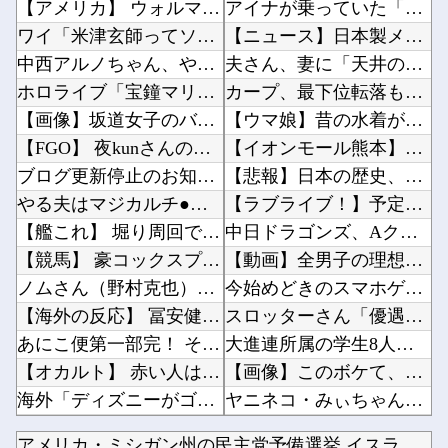
【アメリカ】 ウォルマートでクリスマスの悪ふざけが騒動に サンタ姿のTikTokerに客が...
アイナが乗っていた「高機動試作型ザク」ってよく考えると時系列がおかしいな他
ワイ「米津玄師ってソロじゃなくてバンドのボーカルならよかったよね」
【ニュース】日本製メモリに世界中から注文殺到！！！ １兆５０００億円で工場増築へ他
中西アルノちゃん、やっぱり期待を裏切らないｗ【乃木坂46】
夫さん、妻に「天井のシミ数えてれば終わるでな」と押し倒されて性行為 → 凄いことになるｗｗ...
ホロライブ「宝鐘マリン」兎田ぺこらコラボに協力！ホロ夏アモアスにレイドして野うさぎ喜ぶ！1...
カープ、最下位転落も3位が射程圏内。新井監督「特別な日の試合だったので負けて悔しい」【反省...
【画像】坂道女子のバスト一覧ｗｗｗｗｗｗｗｗｗｗｗｗwｗｗｗｗ
【ウマ娘】昔の水着がそのまま入るジャーニー…まるで成長していない！？他
【FGO】 夜kunさんのモルガンイラスト！！ 蝶の羽好きです！
【イオンモール熊本】福岡酸素「配管が損傷しガス漏れ、着火した可能性」高圧ガス保安法などに基...
ブログ更新停止のお知らせ
【悲報】日本の歴史、ついに『崩壊』してしまう・・・・・他
やる夫はマジカルチ●ポで生き抜かないといけないようです 小話「実際の感度」
【ラブライブ！】予定立てるの苦手なので行き当たりばったりの旅行しかできません他
【艦これ】 堀り周回でだいぶ資源溶けたでち
中日ドラゴンズ、Aクラスまで3ゲーム差wwwwwwwww他
【競馬】 豪コックスプレートの予備登録発表 噂のあったカランダガンは登録無しでジャパンCで...
【動画】全男子の理想の乳首、ついに発見されるｗｗｗｗｗｗｗ他
ノムさん（野村克也）「勝ちに不思議の勝ちあり。負けに不思議の負けなし。」←これ矛盾してね？
今始めどきのスマホゲームなにかある？他
【海外の反応】 冨安健洋がクリスタル・パレス加入へ「アーセナルサポの好きなクラブで良かった...
スロッターさん「優遇冷遇はある。理由はスマスロだから、これだけで十分なんだよね」他
あにこ便第一部完！ そしてYoutubeへ…
大進連所属の学生8人、在韓米軍平沢基地に無断侵入…米軍により身柄拘束！他
【オカルト】 赤い人は人狼、金持ちが仕掛ける「気づかせ遊び」の果てに待つものは…
【画像】このボケて、破壊力ありすぎてクッソワロタｗｗｗｗｗｗｗｗｗ他
海外「ディズニーがゴミのようだ！」日本がアニメ化した米人気SF作品に絶賛の声が殺到中
ヤニネコ・みぃちゃん・のあ先輩・もちづきさん「結婚してください！」←どうする？他
【朗報】 任天堂、microSD Expressを普及させてしまう…
【にじさんじ】笹木、1週間ほど里に帰省他
アメリカ・ミシガン州の民主党予備選挙 イスラム教徒の“急進左...