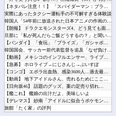
ブログ更新停止のお知らせ
ヤニネコ・みぃちゃん・のあ先輩・もちづきさん「結婚してください！」←どうする？他
【ネタバレ注意！！】 「スパイダーマン：ブランド・ニュー・デ...
【速報】 PL学園野球部が休部して今年で10年目、PL学園の全生徒数は35人
【にじさんじ】笹木、1週間ほど里に帰省他
実際にあったタクシー運転手の不可解すぎる体験談
北朝鮮がロシアに弾道ミサイル40発供与、ミサイル部隊90人派遣開始…さらに80発見通し！他
韓国人「54年前に放送された日本アニメの作画のクオリティがこ...
【ウマ娘】（悲報）ナイスネイチャ、討ち取られる他
【朗報】 ドラクエモンスターズ4、どう見ても面白そう
【SSD】1TBで1.5万とか、買った時の倍なんだけど今だと買い増してしまいそうで怖い他
旦那に「私が死んだらご飯どうするの？」と聞いてみた
Powered by livedoor 相互RSS
ライザの公式AIゲーム、エッチすぎて始まる♥他
【バンダイ】 「食玩」「プライズ」「ガシャポン」2026年8...
Vチューバーに最近ある変化が起きつつある他
韓国国会、サッカー前代表監督を追及「なぜ負けたのか」
【動画】 メキシコのインフルエンサー、ライブ配信中に襲撃され...
【急募】 ホロライブ→にじさんじ→ぶいすぽ
【コンゴ】 エボラ出血熱、感染3600人…過去最大の流行に
Powered by livedoor 相互RSS
【動画】 地下アイドルさん、売れるためにここまでしなきゃいけ...
【日向坂46】 話題のグッズ、案の定売り切れ…
【艦これ】 艦娘の出汁だよ、美味しいよ
【デレマス】 紗南「アイドルに似合うポケモン？」
旅館「たく家」の評判
ブログ更新停止のお知らせ