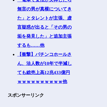
無言の男が真横についてき
た」とタレントが主張、虚
言疑惑が出ると「その男の
垢を発見した」と追加主張
するも……他
【衝撃】パチンコホールさ
ん、法人数が10年で半減し
ても総売上高12兆433億円
ｗｗｗｗｗｗｗｗｗｗ他
スポンサーリンク