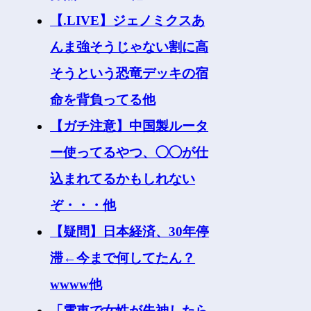
【.LIVE】ジェノミクスあ
んま強そうじゃない割に高
そうという恐竜デッキの宿
命を背負ってる他
【ガチ注意】中国製ルータ
ー使ってるやつ、◯◯が仕
込まれてるかもしれない
ぞ・・・他
【疑問】日本経済、30年停
滞←今まで何してたん？
wwww他
「電車で女性が失神したら