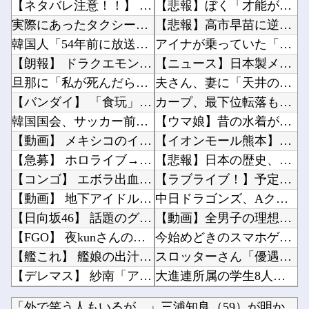
【ネタバレ注意！！】 「スパイダーマン：ブランド・ニュー・デイ」にも出てきたけどあの組織潰...
【悲報】ぼく「才能がないなら努力をすれば良いじゃない」お前ら「努力できるのも才能だよ」他
実際にあったタクシー運転手の不可解すぎる体験談
【悲報】高市早苗に逆らった財務官僚、異例の左遷ｗｗｗｗｗｗｗｗ他
韓国人「54年前に放送された日本アニメの作画のクオリティがこちら…」→「これは現代でも通用...
アイナが乗っていた「高機動試作型ザク」ってよく考えると時系列がおかしいな他
【朗報】 ドラクエモンスターズ4、どう見ても面白そう
【ニュース】日本製メモリに世界中から注文殺到！！！ １兆５０００億円で工場増築へ他
旦那に「私が死んだらご飯どうするの？」と聞いてみた
夫さん、妻に「天井のシミ数えてれば終わるでな」と押し倒されて性行為 → 凄いことになるｗｗ...
【バンダイ】 「食玩」「プライズ」「ガシャポン」2026年8月発売商品【発売スケジュール】
カープ、最下位転落も3位が射程圏内。新井監督「特別な日の試合だったので負けて悔しい」【反省...
韓国国会、サッカー前代表監督を追及「なぜ負けたのか」
【ウマ娘】昔の水着がそのまま入るジャーニー…まるで成長していない！？他
【動画】 メキシコのインフルエンサー、ライブ配信中に襲撃されて死亡。
【イオンモール熊本】福岡酸素「配管が損傷しガス漏れ、着火した可能性」高圧ガス保安法などに基...
【急募】 ホロライブ→にじさんじ→ぶいすぽ
【悲報】日本の歴史、ついに『崩壊』してしまう・・・・・他
【コンゴ】 エボラ出血熱、感染3600人…過去最大の流行に
【ラブライブ！】予定立てるの苦手なので行き当たりばったりの旅行しかできません他
【動画】 地下アイドルさん、売れるためにここまでしなきゃいけないと判明…………………
中日ドラゴンズ、Aクラスまで3ゲーム差wwwwwwwww他
【日向坂46】 話題のグッズ、案の定売り切れ…
【動画】全男子の理想の乳首、ついに発見されるｗｗｗｗｗｗｗ他
【FGO】 夜kunさんのモルガンイラスト！！ 蝶の羽好きです！
今始めどきのスマホゲームなにかある？他
【艦これ】 艦娘の出汁だよ、美味しいよ
スロッターさん「優遇冷遇はある。理由はスマスロだから、これだけで十分なんだよね」他
【デレマス】 紗南「アイドルに似合うポケモン？」
大進連所属の学生8人、在韓米軍平沢基地に無断侵入…米軍により身柄拘束！他
旅館「たく家」の評判
【画像】このボケて、破壊力ありすぎてクッソワロタｗｗｗｗｗｗｗｗｗ他
「外で笑う人もいるが…」三浦知良（59）が明かす現役への葛藤...