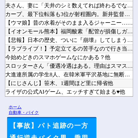
夫さん、妻に「天井のシミ数えてれば終わるでな」と押し倒されて...
カープ、最下位転落も3位が射程圏内。新井監督「特別な日の試合...
【ウマ娘】昔の水着がそのまま入るジャーニー…まるで成長してい...
【イオンモール熊本】福岡酸素「配管が損傷しガス漏れ、着火した...
【悲報】日本の歴史、ついに『崩壊』してしまう・・・・・他
【ラブライブ！】予定立てるの苦手なので行き当たりばったりの旅...
今始めどきのスマホゲームなにかある？他
スロッターさん「優遇冷遇はある。理由はスマスロだから、これだ...
大進連所属の学生8人、在韓米軍平沢基地に無断侵入…米軍により...
【にじさんじ】笹木、1週間ほど里に帰省他
ライザの公式AIゲーム、エッチすぎて始まる♥他
Vチューバーに最近ある変化が起きつつある他
ホーム
【にじさんじ】8月7日(金)22:00から周央サンゴ、志摩ス...
自動車・バイク
【事故】パト追跡の一方