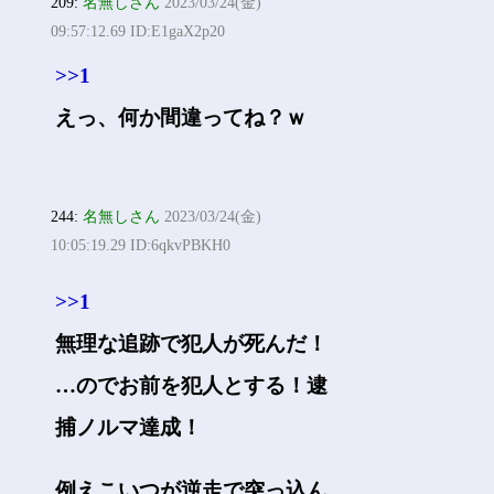
209:
名無しさん
2023/03/24(金)
09:57:12.69 ID:E1gaX2p20
>>1
えっ、何か間違ってね？ｗ
244:
名無しさん
2023/03/24(金)
10:05:19.29 ID:6qkvPBKH0
>>1
無理な追跡で犯人が死んだ！
…のでお前を犯人とする！逮
捕ノルマ達成！
例えこいつが逆走で突っ込ん