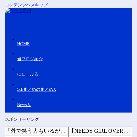
コンテンツへスキップ
HOME
当ブログ紹介
にゅーぷる
5chまとめのまとめX
News人
スポンサーリンク
「外で笑う人もいるが…」三浦知良（59）が明かす現役への葛藤！ 還暦直前も「今でも上手くな...
【NEEDY GIRL OVERDOSE】システムサービス「超絶最かわてんしちゃん」プライ...