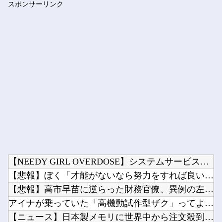
スポンサーリンク
【速報】 PL学園野球部が休部して今年で10年目、PL学園の...
Powered by livedoor 相互RSS
【NEEDY GIRL OVERDOSE】システムサービス「...
【悲報】ぼく「才能がないなら努力をすれば良いじゃない」お前ら...
【悲報】高市早苗に逆らった財務官僚、異例の左遷ｗｗｗｗｗｗｗ...
アイナが乗っていた「高機動試作型ザク」ってよく考えると時系列...
【ニュース】日本製メモリに世界中から注文殺到！！！ １兆５０...