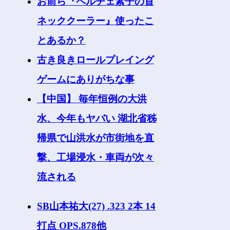
お前ら『ペルチェ素子の首
ネッククーラー』使ったこ
とあるか？
古き良きロールプレイング
ゲームにありがちな事
【中国】 毎年恒例の大洪
水、今年もヤバい 湖北省秭
帰県で山洪水が市街地を直
撃、工場浸水・車両が次々
流される
SB山本祐大(27) .323 2本 14
打点 OPS.878他