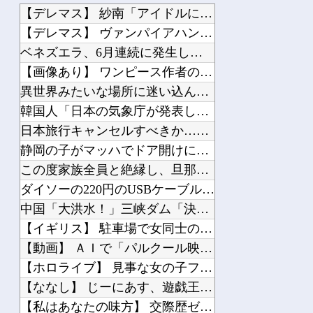
「豆腐が青色に変色したんだけど何で？」外国人が詳細を知りたがった日本のモノ特集
【デレマス】 紗南「アイドルに似合うポケモン？」
嫁が俺の借金を返すために働きに出てるんだが、化粧して夜出かけていく嫁を見ると腹が...
【デレマス】 ヴァンパイアハンター凛
「まっちゃんぐらい稼いでたら最終的には許すかもｗ」って言ったら旦那が突然怒り出し...
ベネズエラ、6月連続に発生した大地震の犠牲者が「6000人超...
【画像あり】 ワンピース作者の中学時代の絵がすごすぎる→
異世界みたいな場所に迷い込んだ話、聞いてほしい
韓国人「日本の気象庁が発表した“スーパー台風13号”の予想進...
Powered by livedoor 相互RSS
日本旅行キャンセルすべきか…1万年ぶり史上最大級の火山の兆し...
静岡の子がマッハでドア開けに行った
この度家族全員と絶縁し、旦那も含めて私の周りから親類と呼べる...
ダイソーの220円のUSBケーブルが3ヶ月でダメになったんや...
中国「大洪水！」三峡ダム「決壊危機」中国「土砂崩れと洪水被害...
【イギリス】 駐車場で女同士の乱闘騒ぎが勃発
【動画】 ＡＩで「パルクール映像」を作ったらなんかコワい結果...
【ホロライブ】 見事な女の子フォームからの剛速球
【ななし】 じーにあす、遊戯王で今月もダイヤ到達！『先生もう...
【私はあなたの味方】 交際歴ゼロの同級生宅に唐揚げや文庫本を...