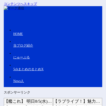
コンテンツへスキップ
HOME
当ブログ紹介
にゅーぷる
5chまとめのまとめX
News人
スポンサーリンク
【艦これ】 明日8/5(水)13時〜16時に短時間メンテを実施予定！
【ラブライブ！】魅力ディスカバー、次は16日にランジュ【虹ヶ咲】他