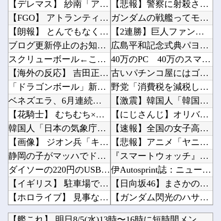
【デレマス】 紗南「アイドルに似合うポケモン？」
【悲報】警察に射殺された包丁男、直前に母を亡くし精神的ショックを受けていたと判明他
【FGO】 アトランティス最後のコルデーちゃんイラスト！！ コルデーちゃんよかった....
ガンダムの戦艦ってモビルスーツに簡単に落とされるけど・・・・他
【朗報】 とんでもなくエ●チなカステラが登場！
【2連勝】巨人ファン集合【ダルベック】他
ブログ更新停止のお知らせ
広島平和記念式典パヨク「中国人民と連帯して戦おー！悪政高市を打倒するぞー！」他
スクリューボール←この変化球を投げる投手が少ない理由
40万のPC 40万のスマホ お前らどっちが欲しい？他
【海外の反応】 吉田正尚、シーハンの立場にトドメを刺す5号弾！「日本ではレジェンドなんだぜ...
古いパチンコ屋にはゴリラがいた←これマジ！？他
「ドラゴンボール」新作TVアニメが7月から放送されるぞ！
野党「消費税を減税しろ！」政府「消費税減税するわｗ」野党「消費税を減税するな！」他
ベネズエラ、6月連続に発生した大地震の犠牲者が「6000人超」に
【激震】韓国人「韓国サッカー協会、W杯・五輪で複数回の性接待を行い審判を買収していたことが...
【花騎士】 むちむち×ほぼ痴女… ＆童貞を穀す服っぽい服をきたホウオウボクへの反応！！！
【にじさんじ】オリバー久しぶりに100連で入手他
韓国人「日本の気象庁が発表した“スーパー台風13号”の予想進路をご覧ください・・・」→「こ...
【速報】全国の女子高生、お前らに苦言ｗｗｗｗｗｗｗｗｗｗ他
【画像】 ジオン兵「キャノン担いだデブ？近接は無理だろ（笑）」→
【悲報】アニメ「ヤニねこ」、喫煙・違法薬物の使用がBPOで問題視されるｗｗｗｗ他
静岡の子がマッハでドア開けに行った
『スマートウォッチ』って言うほど必要か？他
ダイソーの220円のUSBケーブルが3ヶ月でダメになったんやが
伊Autosprint誌：ニューエイ代表渾身のアストンマーチンAMR26を改善に導いた最大...
【イギリス】 駐車場で女同士の乱闘騒ぎが勃発
【日向坂46】まさかの楽曲も披露！『三期生LIVE』愛知公演のレポがこちら他
【ホロライブ】 見事な女の子フォームからの剛速球
【ガンダム閃光のハサウェイ】GGG「ギギ・アンダルシア 水着Ver.」フィギュア【出荷日更...
【日向坂46】 公式からの注意喚起、ヤフートップに掲載される
【緊急】例の激安iPhone Air、ついにセール終了のカウントダウンが開始他
【艦これ】 明日8/5(水)13時〜16時に短時間メンテを実...