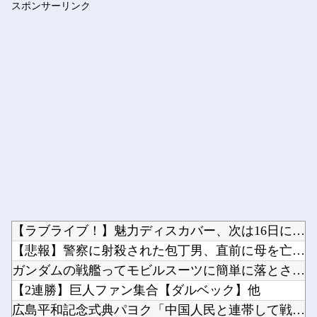
スポンサーリンク
【私はあなたの味方】 交際歴ゼロの同級生宅に唐揚げや文庫本を...
Powered by livedoor 相互RSS
【ラブライブ！】魅力ディスカバー、次は16日にランジュ【虹ヶ...
【悲報】警察に射殺された包丁男、直前に母を亡くし精神的ショッ...
ガンダムの戦艦ってモビルスーツに簡単に落とされるけど・・・・...
【2連勝】巨人ファン集合【ダルベック】他
広島平和記念式典パヨク「中国人民と連帯して戦おー！悪政高市を...