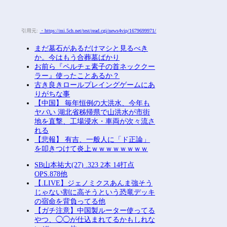
引用元:
・https://mi.5ch.net/test/read.cgi/news4vip/1679699971/
まだ墓石があるだけマシと見るべき
か。今はもう合葬墓ばかり
お前ら『ペルチェ素子の首ネッククー
ラー』使ったことあるか？
古き良きロールプレイングゲームにあ
りがちな事
【中国】 毎年恒例の大洪水、今年も
ヤバい 湖北省秭帰県で山洪水が市街
地を直撃、工場浸水・車両が次々流さ
れる
【悲報】 有吉、一般人に「ド正論」
を叩きつけて炎上ｗｗｗｗｗｗｗｗ
SB山本祐大(27) .323 2本 14打点
OPS.878他
【.LIVE】ジェノミクスあんま強そう
じゃない割に高そうという恐竜デッキ
の宿命を背負ってる他
【ガチ注意】中国製ルーター使ってる
やつ、◯◯が仕込まれてるかもしれな