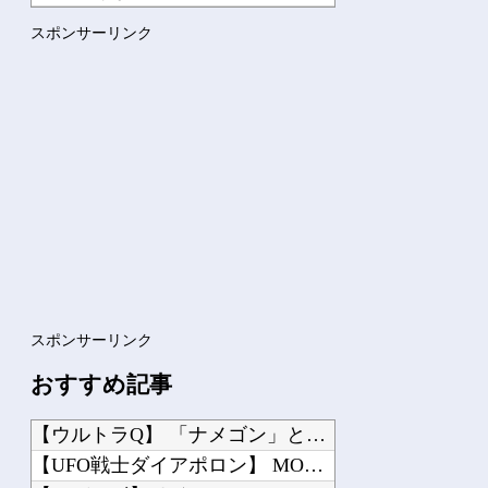
リュウジ氏「ダルい料理トップ10に入る」夏の定番料理は冷やし...
スポンサーリンク
ジムニー(前後リジットサス、ラダーフレーム、ホイールベース短...
Powered by livedoor 相互RSS
スポンサーリンク
おすすめ記事
【ウルトラQ】 「ナメゴン」とかいうシリーズ初の宇宙怪獣
【UFO戦士ダイアポロン】 MODEROID 「ダイアポロン」プラモデル【明日予...