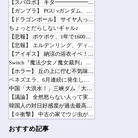
【スパロボ】 キタ━━━━━━(゜∀゜)━━━━━━ !!!!!
【ガンプラ】 PGU νガンダム、4割引きの店舗が現れる…安いけど置く場所が…
【ドラゴンボール】 サイヤ人ってさ・・・・
ちょっとだらしないギャル♪
【悲報】 ポケポケ、1年で1600万人が引退・・・
【悲報】 エルデンリング、ディレイばかりで本当に面白くないこのゲーム←賛同の声が...
【アイギス】 納涼の浴衣イベ！？マータンとリッチ、エターナーが来る模様！！！
Switch『魔法少女ノ魔女裁判』修正パッチ出したら別のバグ発生、来週まで直せま...
【ホラー】 丘の上に佇む不気味すぎる廃墟に行ってみた結果
ベネズエラ、6月連続に発生した大地震の犠牲者が「6000人超」に
中国「大洪水！」三峡ダム「大雨で増水（台風直撃前」中国ダム「緊急放流！」中国鉄道...
【議論】 全然怒らない人って実際どういう心理なん？
韓国人の対日好感度が過去最高に、「ノージャパン」は終わった？＝ネット「中国より1...
【※衝撃】 中古の家でウジ虫がどんどんわいてくる→思い切って床板を剥してみた結果...
【速報】 毎日新聞のベテラン記者を逮捕 包丁で夫を脅した容疑
おすすめ記事
【ネットのデマ】 熊本地震巡るデマがSNSで拡散中…「偽の画像や動画の投稿もあり...