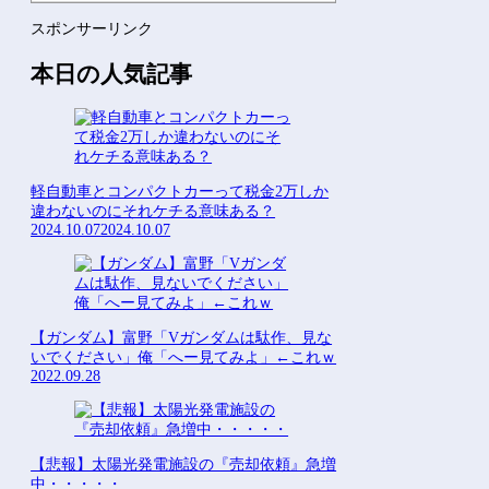
野田クリスタルさん「イラストレーターの人が『AIに仕事を奪わ...
スポンサーリンク
「Linuxで十分じゃね…？」世界が気付き始める他
本日の人気記事
Powered by livedoor 相互RSS
軽自動車とコンパクトカーって税金2万しか
違わないのにそれケチる意味ある？
2024.10.07
2024.10.07
【ガンダム】富野「Vガンダムは駄作、見な
いでください」俺「へー見てみよ」←これｗ
2022.09.28
【悲報】太陽光発電施設の『売却依頼』急増
中・・・・・