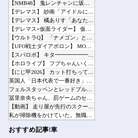
【NMB48】 鬼レンチャンに坂下真心きたあああああ
【デレマス】 紗南「アイドルに似合うポケモン？」
【デレマス】 橘ありす「あなたの瞳には」
【デレマス×仮面ライダー】 仮面ライダーバロンＰ第１話「始まりの巫女」
【ウルトラQ】 「ナメゴン」とかいうシリーズ初の宇宙怪獣
【UFO戦士ダイアポロン】 MODEROID 「ダイアポロン」プラモデル【明日予...
【スパロボ】 キタ━━━━━━(゜∀゜)━━━━━━ !!!!!
【ホロライブ】 フブちゃんいくら注ぎ込んだんだ…
【にじ甲2026】 カット打ちって本戦だとほぼ機能しないっけ？
英国人「日本代表で一番好き」上田綺世、プレミア移籍が浮上！現地サポが大興奮！獲得...
フェルスタッペンとレッドブルの新契約交渉報道について父親ヨスが否定
冨里奈央ちゃん、罰ゲームのセミをずっと気にしてたｗ【乃木坂46】
【動画】 走り屋が先行のスクーターに猛スピードで突っ込む事故。
私が掃除機をかけていた。無職の彼が床で寝ていた → 外では生きていけないダメ男は...
海外「もう日本を離れるなよ！」 助っ人外国人にも敬意を払う日本人の姿に感動の声が...
おすすめ記事!車
韓国人「日本の気象庁が発表した“スーパー台風13号”の予想進路をご覧ください・・...