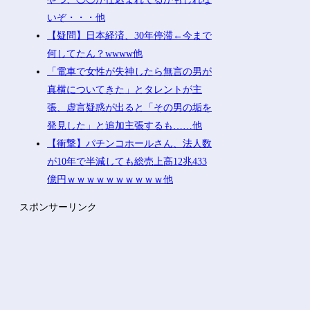
いぞ・・・他
【疑問】日本経済、30年停滞←今まで
何してたん？wwww他
「電車で女性が失神したら無言の男が
真横についてきた」とタレントが主
張、虚言疑惑が出ると「その男の垢を
発見した」と追加主張するも……他
【衝撃】パチンコホールさん、法人数
が10年で半減しても総売上高12兆433
億円ｗｗｗｗｗｗｗｗｗｗ他
スポンサーリンク