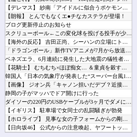
【NMB48】 安部若菜アイドル最後の日
【雑談】ホロライブ掲示板：ホロ速：PART2【配信実況可】他
【デレマス】 紗南「アイドルに似合うポケモン？」
【私はあなたの味方】 交際歴ゼロの同級生宅に唐揚げや文庫本を20回以上届けた24歳女を逮捕
【画像】ファイアーエムブレム新作、エッチキャラが実装されて始まるｗｗｗｗｗ他
【朗報】 とんでもなくエ●チなカステラが登場！
野田クリスタルさん「イラストレーターの人が『AIに仕事を奪われる』って言ってるけど、あなた...
ブログ更新停止のお知らせ
【悲報】京アニの新作アニメ、普通につまらない…他
スクリューボール←この変化球を投げる投手が少ない理由
「Linuxで十分じゃね…？」世界が気付き始める他
【海外の反応】 吉田正尚、シーハンの立場にトドメを刺す5号弾...
Powered by livedoor 相互RSS
「やつらの目は節穴か？」と日米に見切りをつけた欧州投資家の選択に衝撃を受ける人が続出、日英...
「ドラゴンボール」新作TVアニメが7月から放送されるぞ！
【甲子園速報】神村学園、九州対決を制し1回戦突破→東筑に「もうちょっと粘れ」温かいエールｗ...
ベネズエラ、6月連続に発生した大地震の犠牲者が「6000人超...
【花騎士】 むちむち×ほぼ痴女… ＆童貞を穀す服っぽい服をき...
韓国人「日本の気象庁が発表した“スーパー台風13号”の予想進...
【画像】 ジオン兵「キャノン担いだデブ？近接は無理だろ（笑）...
Powered by livedoor 相互RSS
静岡の子がマッハでドア開けに行った
ダイソーの220円のUSBケーブルが3ヶ月でダメになったんや...
【イギリス】 駐車場で女同士の乱闘騒ぎが勃発
【ホロライブ】 見事な女の子フォームからの剛速球
【日向坂46】 公式からの注意喚起、ヤフートップに掲載される
【NMB48】 安部若菜アイドル最後の日