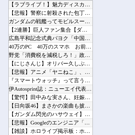
中国人のリウさん、新エネ車で国境越えたら遠隔操作で30時間ロックされる！
【ラブライブ！】魅力ディスカバー、次は16日にランジュ【虹ヶ...
中国「大洪水！」中国ダム「決壊」地元民「公式発表より死者多い！」中国政府「住民拘...
【悲報】警察に射殺された包丁男、直前に母を亡くし精神的ショッ...
リュウジ氏「ダルい料理トップ10に入る」夏の定番料理は冷やし中華 「あり得ないほ...
ガンダムの戦艦ってモビルスーツに簡単に落とされるけど・・・・...
【私はあなたの味方】 交際歴ゼロの同級生宅に唐揚げや文庫本を20回以上届けた24...
【2連勝】巨人ファン集合【ダルベック】他
ベネズエラ、6月連続に発生した大地震の犠牲者が「6000人超」に
広島平和記念式典パヨク「中国人民と連帯して戦おー！悪政高市を...
古き良きロールプレイングゲームにありがちな事
40万のPC 40万のスマホ お前らどっちが欲しい？他
野党「消費税を減税しろ！」政府「消費税減税するわｗ」野党「消...
【にじさんじ】オリバー久しぶりに100連で入手他
【悲報】アニメ「ヤニねこ」、喫煙・違法薬物の使用がBPOで問...
Powered by livedoor 相互RSS
『スマートウォッチ』って言うほど必要か？他
伊Autosprint誌：ニューエイ代表渾身のアストンマーチ...
【驚愕】田中みな実さん、妊娠中に“背中ぱっくり”ドレス＆10...
【日向坂46】まさかの楽曲も披露！『三期生LIVE』愛知公演...
【ガンダム閃光のハサウェイ】GGG「ギギ・アンダルシア 水着...
【悲報】Googleのエンジニア「AIで仕事がつまらなくなっ...
【雑談】ホロライブ掲示板：ホロ速：PART2【配信実況可】他