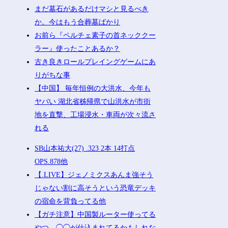
まだ墓石があるだけマシと見るべき
か。今はもう合葬墓ばかり
お前ら『ペルチェ素子の首ネッククー
ラー』使ったことあるか？
古き良きロールプレイングゲームにあ
りがちな事
【中国】 毎年恒例の大洪水、今年も
ヤバい 湖北省秭帰県で山洪水が市街
地を直撃、工場浸水・車両が次々流さ
れる
SB山本祐大(27) .323 2本 14打点
OPS.878他
【.LIVE】ジェノミクスあんま強そう
じゃない割に高そうという恐竜デッキ
の宿命を背負ってる他
【ガチ注意】中国製ルーター使ってる
やつ、◯◯が仕込まれてるかもしれな