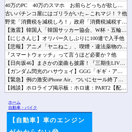
40万のPC 40万のスマホ お前らどっちが欲しい？他
古いパチンコ屋にはゴリラがいた←これマジ！？他
野党「消費税を減税しろ！」政府「消費税減税するわｗ」野党「消...
【激震】韓国人「韓国サッカー協会、W杯・五輪で複数回の性接待...
【にじさんじ】オリバー久しぶりに100連で入手他
【悲報】アニメ「ヤニねこ」、喫煙・違法薬物の使用がBPOで問...
『スマートウォッチ』って言うほど必要か？他
【日向坂46】まさかの楽曲も披露！『三期生LIVE』愛知公演...
【ガンダム閃光のハサウェイ】GGG「ギギ・アンダルシア 水着...
【緊急】例の激安iPhone Air、ついにセール終了のカウ...
【雑談】ホロライブ掲示板：ホロ速：PART2【配信実況可】他
野田クリスタルさん「イラストレーターの人が『AIに仕事を奪わ...
ホーム
【悲報】京アニの新作アニメ、普通につまらない…他
自動車・バイク
【自動車】車のエンジン