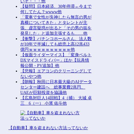
いぞ・・・他
【疑問】日本経済、30年停滞←今まで
何してたん？wwww他
「電車で女性が失神したら無言の男が
真横についてきた」とタレントが主
張、虚言疑惑が出ると「その男の垢を
発見した」と追加主張するも……他
【衝撃】パチンコホールさん、法人数
が10年で半減しても総売上高12兆433
億円ｗｗｗｗｗｗｗｗｗｗ他
【仮面ライダーマイス】「変身ベルト
DXマイスドライバー」ほか【玩具情
報公開・PV追加】他
【悲報】エアコンのクリーニングして
ないやつ他
【朗報】秋田に日本最大級のAIデータ
センター建設へ 総事業費2兆円、
UAEが巨額投資を協議他
【広島対巨人14回戦】4（捕） 大城 卓
三 6（一） 小濱 佑斗他
【自動車】車を盗まれない方法ってないか