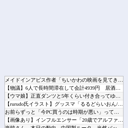
Powered by livedoor 相互RSS
メイドインアビス作者「ちいかわの映画を見てきたよ」他
【物議】6人で長時間滞在して会計4939円 居酒屋「喋るだけ...
【ウマ娘】正直ダンツと5年くらい付き合ってゆっくり結婚したい...
【rurudo氏イラスト】グッスマ「るるどらいおん/ぱすてる...
お前らずっと「今PC買うのは時期が悪い」って言ってないか？他
【画像あり】インフルエンサー「20歳でアルファード一括で買え...