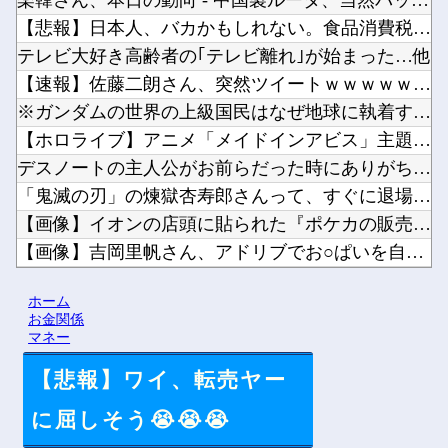
楽韓さん、本日の動向 - 中国製ルータ、当然バックドアが仕込...
【悲報】日本人、バカかもしれない。食品消費税減税（8%→1%...
テレビ大好き高齢者の｢テレビ離れ｣が始まった…他
【速報】佐藤二朗さん、突然ツイートｗｗｗｗｗｗｗ他
※ガンダムの世界の上級国民はなぜ地球に執着するのか他
【ホロライブ】アニメ「メイドインアビス」主題歌決定！「Cha...
デスノートの主人公がお前らだった時にありがちなことｗｗｗｗｗ...
「鬼滅の刃」の煉獄杏寿郎さんって、すぐに退場したのに何で人気...
【画像】イオンの店頭に貼られた『ポケカの販売案内』が強気すぎ...
【画像】吉岡里帆さん、アドリブでお○ぱいを自ら触らせてしまう...
ハードオフでこの３０００円のノートパソコン見つけたんだけどど...
ホーム
【悲報】アメリカ政府、日本円をアルゼンチン通貨危機と同列扱い...
お金関係
マネー
【悲報】ワイ、転売ヤー
Powered by livedoor 相互RSS
に屈しそう😭😭😭