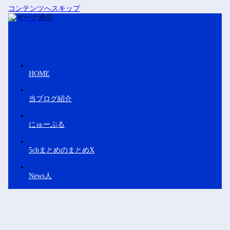
コンテンツへスキップ
HOME
当ブログ紹介
にゅーぷる
5chまとめのまとめX
News人