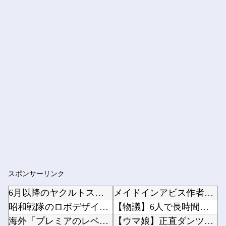
スポンサーリンク
6月以降のヤクルトスワローズ 13勝33敗
メイドインアビス作者「ちいかわの映画を見てきたよ」他
昭和戦隊のロボデザイン、配信で追って見ると…
【物議】6人で長時間滞在して会計4939円 居酒屋「喋るだけなら公園に行って」他
海外「プレミアのレベルか？」ブライトンが上田綺世の獲得に動き出して海外大騒ぎ！（海外の反応...
【ウマ娘】正直ダンツと5年くらい付き合ってゆっくり結婚したい他