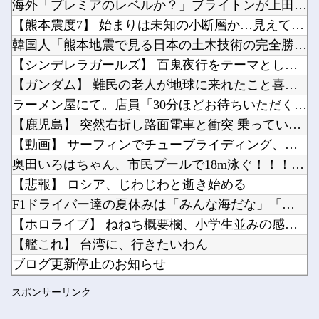
海外「プレミアのレベルか？」ブライトンが上田綺世の獲得に動き...
【画像】吉岡里帆さん、アドリブでお○ぱいを自ら触らせてしまうｗｗｗｗｗｗｗ他
【熊本震度7】 始まりは未知の小断層か…見えてきた破壊プロセ...
ハードオフでこの３０００円のノートパソコン見つけたんだけどどうですか？他
韓国人「熊本地震で見る日本の土木技術の完全勝利をご覧ください...
【画像】あのちゃんの後ろ姿、「デカい」「いや普通」で大論争ｗｗｗｗ他
【シンデレラガールズ】 百鬼夜行をテーマとしたPOP UP ...
Powered by livedoor 相互RSS
【悲報】価格高騰の波、次は「PC用マザーボード」か他
【ガンダム】 難民の老人が地球に来れたこと喜んでてアレ？連邦...
【悲報】アメリカ政府、日本円をアルゼンチン通貨危機と同列扱いへ・・・他
ラーメン屋にて。店員「30分ほどお待ちいただく事になります」...
【鹿児島】 突然右折し路面電車と衝突 乗っていた男女3人は車...
【動画】 サーフィンでチューブライディング、チューブの中から...
奥田いろはちゃん、市民プールで18m泳ぐ！！！【乃木坂46】
Powered by livedoor 相互RSS
【悲報】 ロシア、じわじわと逝き始める
F1ドライバー達の夏休みは「みんな海だな」「南半球にスキーし...
【ホロライブ】 ねねち概要欄、小学生並みの感想で草
【艦これ】 台湾に、行きたいわん
ブログ更新停止のお知らせ
【デレマス】 紗南「アイドルに似合うポケモン？」
スポンサーリンク
☆うまなみ・競馬にゅーす速報 終了のお知らせ