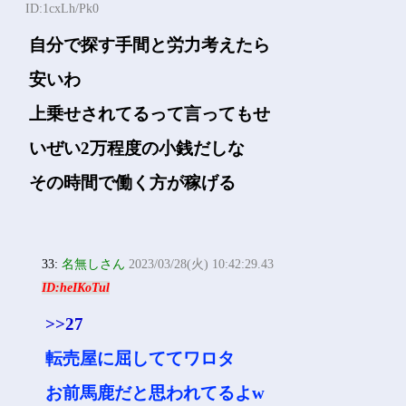
ID:1cxLh/Pk0
自分で探す手間と労力考えたら
安いわ
上乗せされてるって言ってもせ
いぜい2万程度の小銭だしな
その時間で働く方が稼げる
33:
名無しさん
2023/03/28(火) 10:42:29.43
ID:heIKoTul
>>27
転売屋に屈しててワロタ
お前馬鹿だと思われてるよw