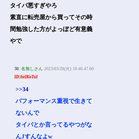
タイパ悪すぎやろ
素直に転売屋から買ってその時
間勉強した方がよっぽど有意義
やで
38:
名無しさん
2023/03/28(火) 10:46:47.60
ID:heIKoTul
>>34
パフォーマンス重視で生きて
ないんで
タイパとか言ってるやつがな
んJすんなよw