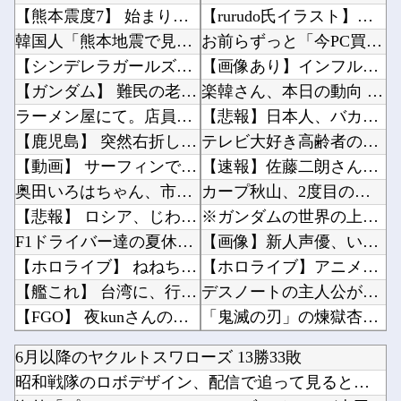
【熊本震度7】 始まりは未知の小断層か…見えてきた破壊プロセス
【rurudo氏イラスト】グッスマ「るるどらいおん/ぱすてるおにくVer.」美少女フィギュ...
韓国人「熊本地震で見る日本の土木技術の完全勝利をご覧ください」→「これはすごいわ」「こうい...
お前らずっと「今PC買うのは時期が悪い」って言ってないか？他
【シンデレラガールズ】 百鬼夜行をテーマとしたPOP UP SHOPが東京・大阪にて開催
【画像あり】インフルエンサー「20歳でアルファード一括で買えちゃう私って素敵」他
【ガンダム】 難民の老人が地球に来れたこと喜んでてアレ？連邦もやってることヤバくない？って...
楽韓さん、本日の動向 - 中国製ルータ、当然バックドアが仕込まれていないはずもなく……他
ラーメン屋にて。店員「30分ほどお待ちいただく事になります」友人「あ、じゃあいいです」→店...
【悲報】日本人、バカかもしれない。食品消費税減税（8%→1%）に93.2%が賛成してしまう...
【鹿児島】 突然右折し路面電車と衝突 乗っていた男女3人は車を放置しダッシュで逃走中
テレビ大好き高齢者の｢テレビ離れ｣が始まった…他
【動画】 サーフィンでチューブライディング、チューブの中からの映像が凄い
【速報】佐藤二朗さん、突然ツイートｗｗｗｗｗｗｗ他
奥田いろはちゃん、市民プールで18m泳ぐ！！！【乃木坂46】
カープ秋山、2度目の海外FA権取得！｢それくらいの年齢までやってこられた｣他
【悲報】 ロシア、じわじわと逝き始める
※ガンダムの世界の上級国民はなぜ地球に執着するのか他
F1ドライバー達の夏休みは「みんな海だな」「南半球にスキーしに行くやついねえのか」との意見
【画像】新人声優、いきなりドエッチｗｗｗｗｗｗｗｗｗ他
【ホロライブ】 ねねち概要欄、小学生並みの感想で草
【ホロライブ】アニメ「メイドインアビス」主題歌決定！「Chain of the Abyss...
【艦これ】 台湾に、行きたいわん
デスノートの主人公がお前らだった時にありがちなことｗｗｗｗｗ他
【FGO】 夜kunさんのモルガンイラスト！！ 蝶の羽好きです！
「鬼滅の刃」の煉獄杏寿郎さんって、すぐに退場したのに何で人気あるの？？他
ブログ更新停止のお知らせ
「ゲームの良さはグラフィックじゃない！」とか言ってる奴ってグラセフ6やりたくないの？他
6月以降のヤクルトスワローズ 13勝33敗
【デレマス】 紗南「アイドルに似合うポケモン？」
【画像】イオンの店頭に貼られた『ポケカの販売案内』が強気すぎると話題にｗｗｗｗ他
昭和戦隊のロボデザイン、配信で追って見ると…
☆うまなみ・競馬にゅーす速報 終了のお知らせ
X民「Grok、俺のアカウントで一番気持ち悪いポストを教えて」→超火力の回答に完全敗北する...