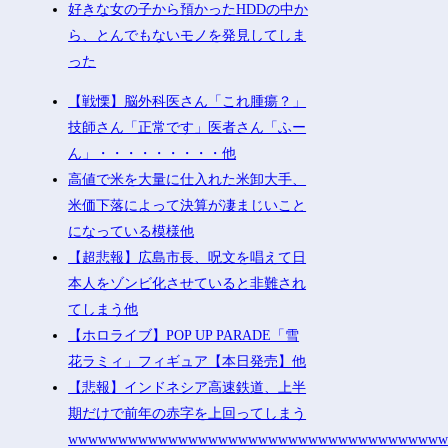
好きな女の子から預かったHDDの中か
ら、とんでもないモノを発見してしま
った
【戦慄】脳外科医さん「これ腫瘍？」
技師さん「正常です」医者さん「ふー
ん」・・・・・・・・・他
高値で米を大量に仕入れた米卸大手、
米価下落によって決算が凄まじいこと
になっている模様他
【超悲報】広島市長、呪文を唱えて日
本人をゾンビ化させていると非難され
てしまう他
【ホロライブ】POP UP PARADE「雪
花ラミィ」フィギュア【本日発売】他
【悲報】インドネシア高速鉄道、上半
期だけで前年の赤字を上回ってしまう
wwwwwwwwwwwwwwwwwwwwwwwwwwwwwwwwwwwww