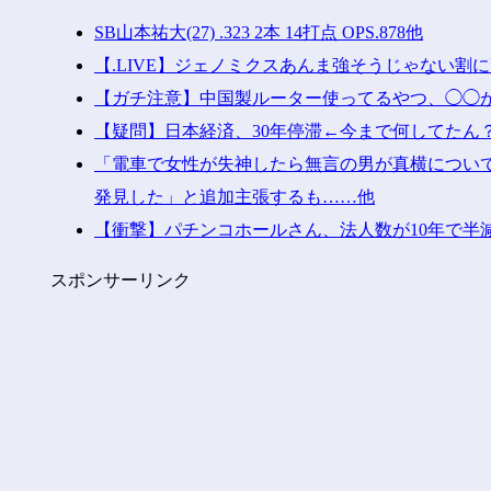
SB山本祐大(27) .323 2本 14打点 OPS.878他
【.LIVE】ジェノミクスあんま強そうじゃない
【ガチ注意】中国製ルーター使ってるやつ、◯◯
【疑問】日本経済、30年停滞←今まで何してたん？
「電車で女性が失神したら無言の男が真横につい
発見した」と追加主張するも……他
【衝撃】パチンコホールさん、法人数が10年で半減
スポンサーリンク