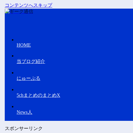
コンテンツへスキップ
HOME
当ブログ紹介
にゅーぷる
5chまとめのまとめX
News人
スポンサーリンク