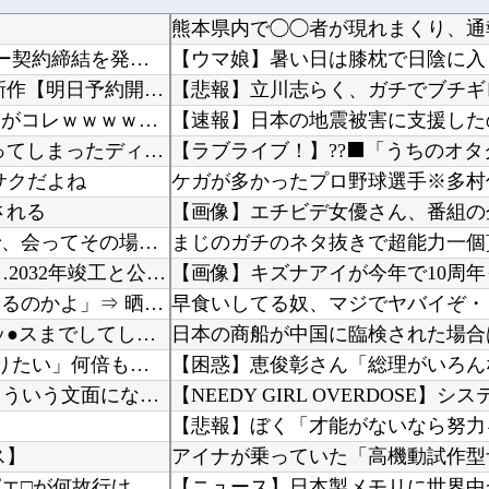
横浜F・マリノスが不二家とのオフィシャルパートナー契約締結を発表 横浜創業の洋菓子メーカー
【機甲創世記モスピーダ】 「トイライズ」シリーズ新作【明日予約開始】
【悲報】立川志らく、ガチでブチギ
【ヒエッ…】 『女』が思っている「男」への “本 音” がコレｗｗｗｗｗｗｗｗｗｗ
海外「日本なんて行くんじゃなかった…」 日本を知ってしまったディズニー信者、帰国後『本家』...
サクだよね
ケガが多かったプロ野球選手※多村
される
元彼は別れた後にメールで借金を申し込んできたので、会ってその場で消費者金融へ連れて行った…
韓国型イージス搭載の次世代駆逐艦「KDDX」1番艦…2032年竣工と公示！
海外「飛田新地でこんなアイドル級の子と即ハメできるのかよ」⇒ 晒された無修正動画がコチラ
早食いしてる奴、マジでヤバイぞ・
【動画】 メンズエステ嬢さん、大サービスで本番セッ●スまでしてしまう・・・
日向坂46 藤嶌果歩 「グループを照らすセンターになりたい」何倍もキラキラしたかほりんが降...
【Vtuber】 結婚報告より出産報告の方が早くなるとこういう文面になるんか
ス】
個人馬主のアロヒアリイが海外行けてジュウリョクピエ□が何故行けないのか