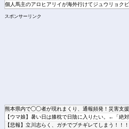
個人馬主のアロヒアリイが海外行けてジュウリョクピエ
ブログ更新停止のお知らせ
スポンサーリンク
【艦これ】 深夜のゴーヤ画像スレ
熊本県内で◯◯者が現れまくり、通報頻発！災害支援に
【ウマ娘】暑い日は膝枕で日陰に入りたい。←「絶対に
【悲報】立川志らく、ガチでブチギレてしまう！！