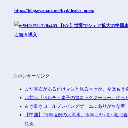
https://blog.evsmart.net/byd/dealer_open/
スポンサーリンク
まだ墓石があるだけマシと見るべきか。今はもう
お前ら『ペルチェ素子の首ネッククーラー』使っ
古き良きロールプレイングゲームにありがちな事
【中国】 毎年恒例の大洪水、今年もヤバい 湖北
れる