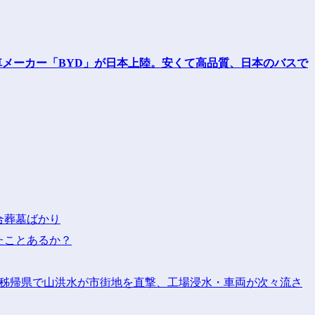
合葬墓ばかり
たことあるか？
省秭帰県で山洪水が市街地を直撃、工場浸水・車両が次々流さ