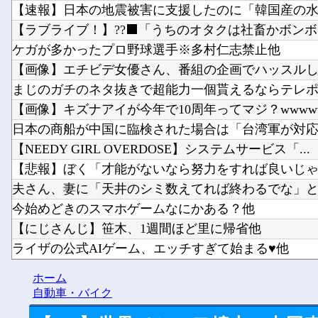
【速報】日本の地震被害に支援したのに「韓国産の水は
【ラブライブ！】??‍⬛「うちのオタクは社畜かボンボン
ケガが多かったプロ野球選手※多村仁志禁止他
【画像】エチビデ女優さん、番組の企画でハッスルしす
まじのガチのネタ抜きで超能力一個貰えるならテレポー
【画像】キズナアイが今年で10周年ってマジ？wwwwww
日本の商船が中国に臨検された場合は「台湾軍が対応」
【NEEDY GIRL OVERDOSE】システムサービス「...
【悲報】ぼく「才能がないなら努力をすれば良いじゃな
夫さん、妻に「天井のシミ数えてれば終わるでな」と押
今始めどきのスマホゲームなにかある？他
【にじさんじ】笹木、1週間ほど里に帰省他
ライザの公式AIゲーム、エッチすぎて始まる♥他
Vチューバーに最近ある変化が起きつつある他
ホーム
【にじさんじ】8月7日(金)22:00から周央サンゴ、志摩ス
自動車・バイク