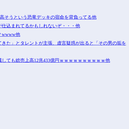
割に高そうという恐竜デッキの宿命を背負ってる他
が仕込まれてるかもしれないぞ・・・他
wwww他
てきた」とタレントが主張、虚言疑惑が出ると「その男の垢を
しても総売上高12兆433億円ｗｗｗｗｗｗｗｗｗｗ他