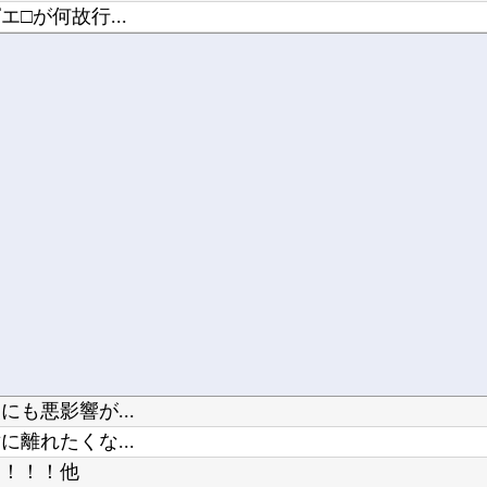
□が何故行...
も悪影響が...
離れたくな...
！！！！他