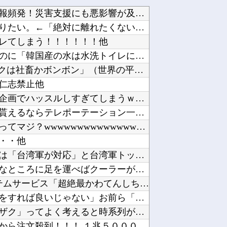
熊本県内で◯◯者が現れまくり、通報頻発！災害支援にも悪影響が及んでしまう…他
【ウマ娘】暑い日は膝枕で日陰に入りたい。←「絶対に離れたくない場所だな」他
レてしまう！！！！！！他
【速報】日本の地震被害に支援したのに「韓国産の水は水洗トイレに」他
【ラブライブ！】??‍⬛「うちのオタクは社畜かボンボン」（世界の平均睡眠時間ランキングクイ...
仁志禁止他
【画像】エチビデ女優さん、番組の企画でハッスルしすぎてしまうｗｗｗｗｗｗ他
まじのガチのネタ抜きで超能力一個貰えるならテレポーテーション一択だよな他
【画像】キズナアイが今年で10周年ってマジ？wwwwwwwwwwwwwwwww他
・・他
日本の商船が中国に臨検された場合は「台湾軍が対応」と台湾軍トップ！他
【困惑】恵俊彰さん「総理がいろんなところに足を運べばクーラーが…」・・・・・・・・・他
【NEEDY GIRL OVERDOSE】システムサービス「超絶最かわてんしちゃん」プライ...
【悲報】ぼく「才能がないなら努力をすれば良いじゃない」お前ら「努力できるのも才能だよ」他
アイナが乗っていた「高機動試作型ザク」ってよく考えると時系列がおかしいな他
【ニュース】日本製メモリに世界中から注文殺到！！！ １兆５０００億円で工場増築へ他