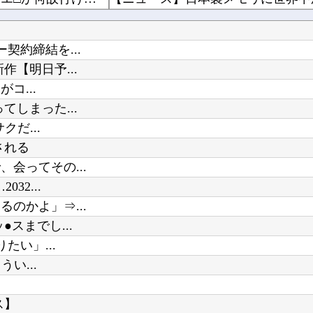
好きです！
約締結を...
【明日予...
今始めどきのスマホゲームなにかあ
コ...
【にじさんじ】笹木、1週間ほど里
しまった...
だ...
Powered by livedoor 相互RSS
ライザの公式AIゲーム、エッチすぎ
される
Vチューバーに最近ある変化が起き
会ってその...
2...
のかよ」⇒...
スまでし...
たい」...
い...
ス】