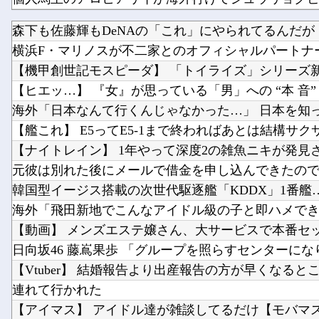
【FGO】 夜kunさんのモルガンイラスト！！ 蝶の羽
森下も佐藤輝もDeNAの「これ」にやられてるんだが
ブログ更新停止のお知らせ
横浜F・マリノスが不二家とのオフィシャルパートナー契
【艦これ】 深夜のゴーヤ画像スレ
【機甲創世記モスピーダ】 「トイライズ」シリーズ新作
【ヒエッ…】 『女』が思っている「男」への “本 音” が
海外「日本なんて行くんじゃなかった…」 日本を知って
【艦これ】 E5ってE5-1まで終わればあとは結構サクサク
【ナイトレイン】 1年やって深度2の雑魚ニキが発見
元彼は別れた後にメールで借金を申し込んできたので、
韓国型イージス搭載の次世代駆逐艦「KDDX」1番艦…203
海外「飛田新地でこんなアイドル級の子と即ハメできる
【動画】 メンズエステ嬢さん、大サービスで本番セッ●
日向坂46 藤嶌果歩 「グループを照らすセンターになり
【Vtuber】 結婚報告より出産報告の方が早くなるとこう
連れて行かれた
【アイマス】 アイドル達が雑談してるだけ【モバマ