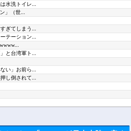
水洗トイレ...
」（世...
ぎてしまう...
テーション...
ww...
と台湾軍ト...
い」お前ら...
し倒されて...
...