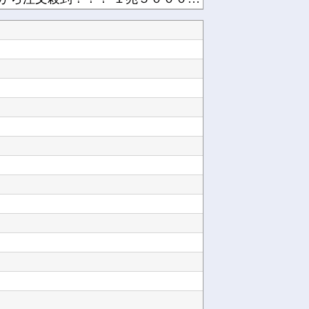
夫さん、妻に「天井のシミ数えてれば終わるでな」と押し倒されて性行為 → 凄いことになるｗｗ...
【ウマ娘】昔の水着がそのまま入るジャーニー…まるで成長していない！？他
【ラブライブ！】予定立てるの苦手なので行き当たりばったりの旅行しかできません他
る？他
に帰省他
【SSD】1TBで1.5万とか、買った時の倍なんだけど今だと買い増してしまいそうで怖い他
て始まる♥他
つつある他
Powered by livedoor 相互RSS