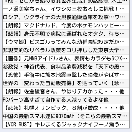
『Re：ゼロから始める異世界生活』60話感想 氷上のバトル！...
一ノ瀬美空ちゃん、イワシの三枚おろしに挑戦！！！【乃木坂46...
ロシア、ウクライナの大規模通販倉庫を攻撃…ワイルドベリーズへ...
【朗報】マクドナルド、今度のポケモンハッピーセットは転売対策...
【悲報】身元不明で病院に運ばれたオタク、待ち受けから「ラブラ...
【ウマ娘】ピスゴルってみんな幼稚園児設定だから興奮するよね他
非現実的なリベラル政策をゴリ押しした東京大学、貯金から無駄金...
【画像】元NMBアイドルさん、表情もカラダもS♡X女になって...
参政党・神谷代表、食料品消費減税を「天下の愚策だ」と痛烈批判...
【恐怖】手術中に熊本地震直撃した映像がやばすぎ・・・他
世界の「変わった自動販売機」を貼っていく【珍百景】他
【朗報】佐倉綾音さん、やはりデカかった・・・他
PCパーツ高すぎて自作する人減ってるよな他
【悲報】札幌オリンピック、８割が賛成・・・・他
中国の最新スマホ遂に9070mAh（そこらの最新スマホの約2...
【VCR RUST】キレまくるジャックナイフ一ノ瀬うるはｗｗ...