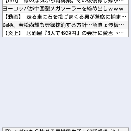
【6/6】 嫁の浮気から再構築。その後復縁し嫁が妊娠したが計...
ヨーロッパが中国製メガソーラーを締め出しｗｗｗ
【動画】 走る車に石を投げまくる男が警察に捕まりボコボコにさ...
DeNA、若松尚輝も登録抹消する方針…急きょ登板で、4回2/...
【炎上】 居酒屋『6人で4939円』の会計に賛否→なんG民の...
【元NMB48】 安部若菜、卒業して早くもお酒解禁
【ホロライブ】 Youtubeの謎のイベント？
Powered by livedoor 相互RSS