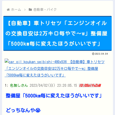
【動画】手術中に熊本地震直撃した動画がやばすぎると話題に・・...
【にじさんじ】笹木、1週間ほど里に帰省他
ホーム
自動車・バイク
【自動車】車トリセツ「エンジンオイル
の交換目安は2万キロ毎やで～w」整備屋
Powered by livedoor 相互RSS
「5000km毎に変えたほうがいいです」
2023.04.04
1:
名無しさん
2023/04/02(日) 23:20:05.15
ID:0SolfvZxM
整備屋「5000km毎に変えたほうがいいです」
どっちなんや😭