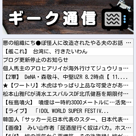
悪の組織にち●ぽ怪人に改造されたやる夫のお話 第3話
【艦これ】 台湾に、行きたいわん
ブログ更新停止のお知らせ
個人馬主のアロヒアリイが海外行けてジュウリョクピエ□が何故行...
【2軍】 DeNA・森敬斗、中堅UZR 8.2時点【 11....
★【ワートリ】木虎はやっぱり上品な可愛さがあるな
松本山雅FCが清水エスパルスDF北爪健吾を期限付き移籍で獲得...
【桜島噴火】 噴煙は一時約3000メートルに…活発な噴火活動...
【ライブ】 「IDOL WORLD SUPER FESTIV...
韓国人「サッカー元日本代表のスター、日本代表強化策として“韓...
【画像】 みい山作者「居酒屋行く奴はバカ。ホストの初回なら居...