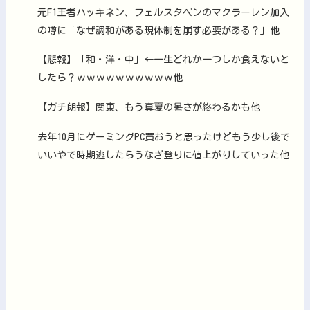
元F1王者ハッキネン、フェルスタペンのマクラーレン加入
の噂に「なぜ調和がある現体制を崩す必要がある？」他
【悲報】「和・洋・中」←一生どれか一つしか食えないと
したら？ｗｗｗｗｗｗｗｗｗｗ他
【ガチ朗報】関東、もう真夏の暑さが終わるかも他
去年10月にゲーミングPC買おうと思ったけどもう少し後で
いいやで時期逃したらうなぎ登りに値上がりしていった他