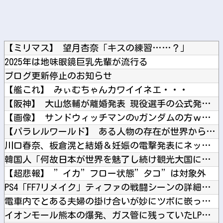
【ミリマス】 望月杏奈「キスの練習……？」
2025年は地味眼鏡巨乳先輩が流行る
ブログ更新停止のお知らせ
【艦これ】 みぃむちゃんカワイイネエ・・・
【阪神】 大山悠輔が離婚発表 現役選手の公式発表は「異例中の...
【画像】 サンドウィッチマンのνガンダムの方ｗｗｗｗｗｗｗｗ...
【パラレルワールド】 ある人物の存在が世界から完全に消失…何...
川口春奈、板倉滉と結婚＆妊娠の電撃発表にネットは騒然 「え？...
韓国人「何故日本が世界を魅了し続け観光大国になったのか？その...
【超悲報】 ”イカ”フロー状態”タコ”は対象外
PS4「FF7リメイク」ティファの戦闘シーンの詳細公開！正拳...
電車内でとある夫婦の掛け合いが妙にツボに嵌って笑いが堪えられ...
イオンモール熊本の爆発、ガス管に残っていたLPガスが漏れたこ...