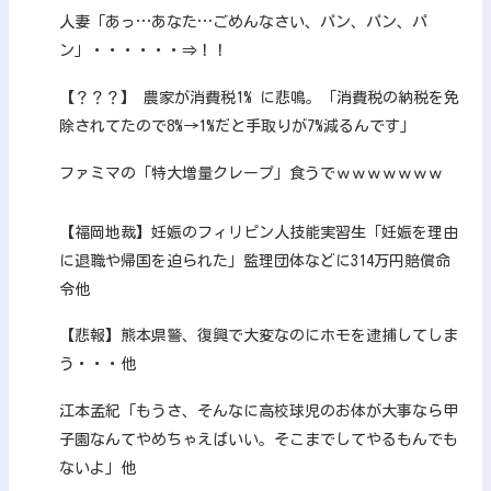
人妻「あっ…あなた…ごめんなさい、パン、パン、パ
ン」・・・・・・⇒！！
【？？？】 農家が消費税1% に悲鳴。「消費税の納税を免
除されてたので8%→1%だと手取りが7%減るんです」
ファミマの「特大増量クレープ」食うでｗｗｗｗｗｗｗ
【福岡地裁】妊娠のフィリピン人技能実習生「妊娠を理由
に退職や帰国を迫られた」監理団体などに314万円賠償命
令他
【悲報】熊本県警、復興で大変なのにホモを逮捕してしま
う・・・他
江本孟紀「もうさ、そんなに高校球児のお体が大事なら甲
子園なんてやめちゃえばいい。そこまでしてやるもんでも
ないよ」他