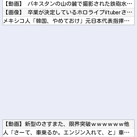
【動画】 パキスタンの山の麓で撮影された鉄砲水が地獄すぎる。
【画像】 卒業が決定しているホロライブVtuberさん、にじ...
メキシコ人「韓国、やめておけ」元日本代表指揮官、韓国代表の新...
ボケて史上最強の作品 【画像】ボケて史上最強の作品、ついに決...
【櫻坂46】 的野美青、ファンもびっくりの強行突破
Powered by livedoor 相互RSS
【動画】新型のさすまた、限界突破ｗｗｗｗｗｗ他
人「さーて、車乗るか。エンジン入れて、と」車「スパーイダマー...