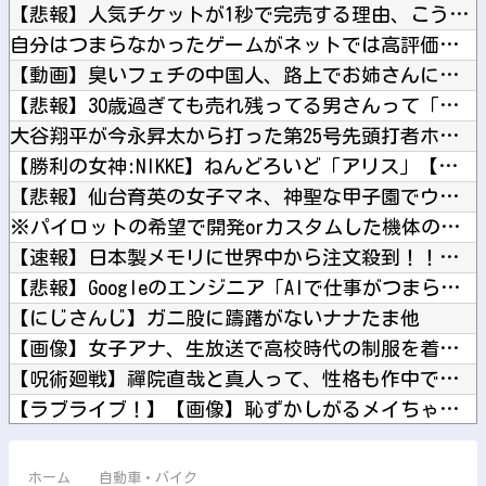
【悲報】人気チケットが1秒で完売する理由、こういうことだった...
自分はつまらなかったゲームがネットでは高評価の時←めちゃくち...
【動画】臭いフェチの中国人、路上でお姉さんに交渉し生脱ぎ靴下...
【悲報】30歳過ぎても売れ残ってる男さんって「非モテ」だよな...
大谷翔平が今永昇太から打った第25号先頭打者ホームランに全米...
【勝利の女神:NIKKE】ねんどろいど「アリス」【本日発売】...
【悲報】仙台育英の女子マネ、神聖な甲子園でウインクをしてしま...
※パイロットの希望で開発orカスタムした機体のパーツ補給って...
【速報】日本製メモリに世界中から注文殺到！！！ １兆５０００...
【悲報】Googleのエンジニア「AIで仕事がつまらなくなっ...
【にじさんじ】ガニ股に躊躇がないナナたま他
【画像】女子アナ、生放送で高校時代の制服を着てしまうｗｗｗｗ...
【呪術廻戦】禪院直哉と真人って、性格も作中での行いも末路も似...
【ラブライブ！】【画像】恥ずかしがるメイちゃんの破壊力ｗｗｗ...
中国「大洪水！」中国ダム「決壊」地元民「公式発表より死者多い...
【ゼンレスゾーンゼロ】ねんどろいど「セス・ ローウェル」【本...
ホーム
自動車・バイク