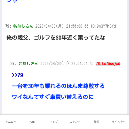
シや
79:
名無しさん
2023/04/03(月) 21:56:00.66 ID:9mQY7hGYd
俺の親父、ゴルフを30年近く乗ってたな
87:
名無しさん
2023/04/03(月) 22:01:01.45
ID:LwI8unja0
>>79
一台を30年も乗れるのほんま尊敬する
ワイなんてすぐ車買い替えるのに
メニュー
HOME
トップ
コメント
検索
サイドバー
81:
名無しさん
2023/04/03(月) 21:57:05.25 ID:zEkfDZ9V0