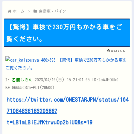
【悲報】日本の警察が拳銃で凶悪犯を射殺すると「本当に正しかっ...
【速報】中比スカボロー礁を巡る問題で遂に米国参戦、まさかのこ...
ホーム
自動車・バイク
【驚愕】車検で230万円もかかる車をご
覧ください。
Powered by livedoor 相互RSS
2023.04.17
2:
名無しさん
2023/04/16(日) 15:21:01.65 ID:2eAJHOUk0
BE:866556825-PLT(20500)
https://twitter.com/ONESTARJPN/status/164
7108483618320386?
t=LB1mLBiEJfKtrwu0p2biUQ&s=19