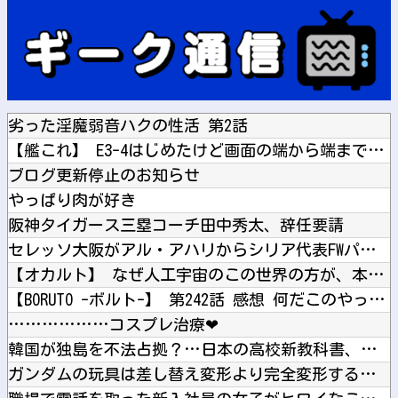
劣った淫魔弱音ハクの性活 第2話
【艦これ】 E3-4はじめたけど画面の端から端まで行くんだな...
ブログ更新停止のお知らせ
やっぱり肉が好き
阪神タイガース三塁コーチ田中秀太、辞任要請
セレッソ大阪がアル・アハリからシリア代表FWパブロ・サバック...
【オカルト】 なぜ人工宇宙のこの世界の方が、本物の宇宙より本...
【BORUTO -ボルト-】 第242話 感想 何だこのやっ...
………………コスプレ治療❤
韓国が独島を不法占拠？…日本の高校新教科書、また強引な主張＝...
ガンダムの玩具は差し替え変形より完全変形する方がいいよね