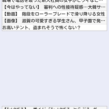
職場で電話を取った新入社員の女子がヒワイなことを言われてショ...
【今はやってない】 審判への性接待疑惑…大韓サッカー協会が声...
【動画】 階段をローラーブレードで滑り降りる女性
【画像】 滋賀の可愛すぎる学生さん、甲子園で発見される
お高いテント、盗まれそうで怖くない？
【櫻坂46】 森田ひかる、近日解禁...
【にじさんじ】 すこや、母親に「ゴミ持ってきなさいよ！」→ ...
Powered by livedoor 相互RSS