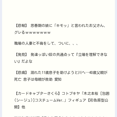
【悲報】 思春期の娘に「キモッ」と言われたお父さん、
グレるｗｗｗｗｗｗｗ
職場の人妻と不倫をして、ついに、、、
【発見】 発達っぽい奴の共通点って『立場を理解できな
い』だよな
【悲痛】 溺れた11歳息子を助けようと川へ…40歳父親が
死亡 息子は母親が救助 愛知
【カードキャプターさくら】コトブキヤ「木之本桜 [包囲
(シージュ)]コスチュームVer.」フィギュア【彩色原型公
開】他