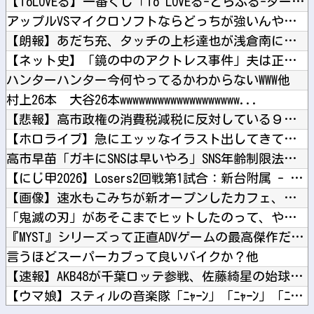
【ToLOVEる】一番くじ「To LOVEる-とらぶる-ダー...
アップルVSマイクロソフトならどっちが強いんや？他
【朗報】あだち充、タッチの上杉達也が浅倉南に告白したシーンを...
【ネット史】「鏡の中のアクトレス事件」夫は正しかったのに、な...
ハンターハンター今何やってるかわからないWWW他
村上26本 大谷26本wwwwwwwwwwwwwwwwwww...
【悲報】高市政権の消費税減税に反対している９人の自民党議員が...
【ホロライブ】急にエッッなイラスト出してきてびっくりしたで他
高市早苗「ガキにSNSは早いやろ」SNS年齢制限法案提出検討...
【にじ甲2026】Losers2回戦第1試合：新台附属 - ...
【画像】速水もこみちが新オープンしたカフェ、サンドイッチ1つ...
「鬼滅の刃」があそこまでヒットしたのって、やっぱ『ノイズ』が...
『MYST』シリーズって正直ADVゲームの最高傑作だよね他
言うほどスーパーカブって良いバイクか？他
【速報】AKB48が千葉ロッテ参戦、佐藤綺星の始球式＆3曲披...
【ウマ娘】スティルの音楽隊「ﾆｬｰﾝ」「ﾆｬｰﾝ」「ﾆｬｰﾝ...