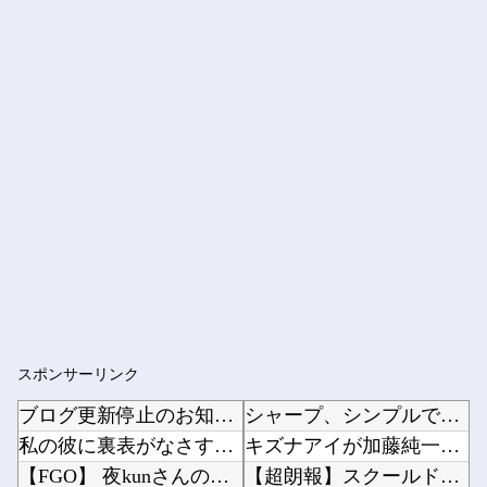
スポンサーリンク
ブログ更新停止のお知らせ
シャープ、シンプルで使いやすいオーブンレンジ「RE-WF187」他
私の彼に裏表がなさすぎる 第3話
キズナアイが加藤純一と絡み出したけどどうなんだ？他
【FGO】 夜kunさんのモルガンイラスト！！ 蝶の羽好きです！
【超朗報】スクールドッグを導入した学校、不登校が激減→JK「犬のために学校行きたくなる」他