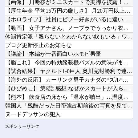
【画像】 川﨑桜がミニスカートで美脚を披露！【さくたん】【乃...
安川電機の人事がガチで美人すぎると話題に…（※画像あり）他
【厚生年金 平均15万円の厳しさ】 月20万円以上はわずか1...
【ホロライブ】虎金妃笑虎「引っ越し先、洗濯機置き場がない 今気づいた」他
【ホロライブ】 社員にビブー好きがいるに違いない（確信
”サ終” 相次ぐスマホゲーム、倒産も急増 過去最多ペースで推移 「当たれば一攫千金」過去の...
【動画】 女子アナさん、ノーブラでうっかり衣装から乳首が透け...
Powered by livedoor 相互RSS
中国国防省、海自イージス艦のトマホーク実射試験を批判「国際社会は新型軍国主義を団結して阻止...
体罰肯定派「殴らないとわからない奴もいる」ワイ「いや司法や警...
ラノベ作家（52）「新作ラブコメ書いたぞ！ｗ」X民「いい歳こいてラブコメ（笑）恥ずかしくな...
ブログ更新停止のお知らせ
【議論】 本編が一番面白いホモビ男優
【艦これ】 今回の特効艦載機パズルの意味がまだよく分かってな...
【試合結果】 ヤクルト1-0巨人 奥川完封勝利で連敗ストップ...
Powered by livedoor 相互RSS
【海外の反応】 カーリング男子カナダの“ズル”の証拠写真が世...
【ひびめし】 第6話 感想 なぜかスカートが入らないが！？【...
【熊本】 飲食店の床から「温水が噴出」…温度は40℃程度、熱...
韓国人「残酷だった日帝強占期前後の写真を見てみよう」
ヌードデッサンの犯人
【悲報】 ナイトレイン、利敵行為がブームになる
スポンサーリンク
嫁「これってさ、浮気だよね？」俺「まぁそういうことになります...