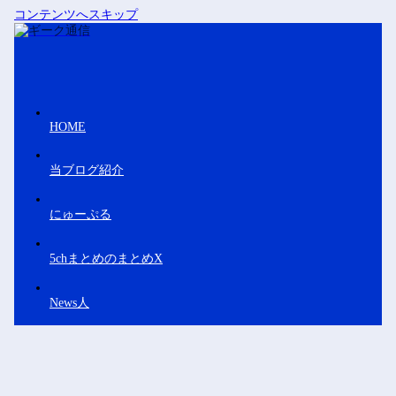
コンテンツへスキップ
HOME
当ブログ紹介
にゅーぷる
5chまとめのまとめX
News人