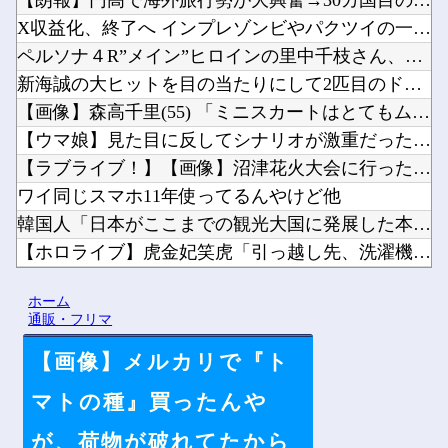
【朗報】円高で海外旅行勢が大興奮→30カ国目の猛者に一同尊敬...
X収益化、終了へ インプレゾンビやパクツイの一掃なるか！？他
ペルソナ４R”メイン”ヒロインの里中千枝さん、来ている服と声...
新海誠の大ヒットを目の当たりにして2匹目のドジョウを狙ったけ...
【画像】森高千里(55) 「ミニスカートはとてもムリよ若い子...
【ウマ娘】見た目に反してシナリオが激重だったウマ娘、貼る。他
【ラブライブ！】【画像】沼津花火大会に行った藤野こころさん【...
ワイ同じスマホ11年使ってるんやけど他
韓国人「日本がここまでの観光大国に発展した本当の理由がこちら...
【ホロライブ】虎金妃笑虎「引っ越し先、洗濯機置き場がない 今...
ラノベ作家（52）「新作ラブコメ書いたぞ！ｗ」X民「いい歳こ...
ホーム
【にじ甲2026】Winners2回戦第2試合：ロイヤルナイ...
通販・フリマ
【画像】メルカリで『ト
マトの種』買ったんや
Powered by livedoor 相互RSS
が、荷物が破れてたから