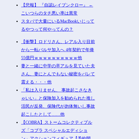
【悲報】 『自認レイブンクロー』 ←
こいつらのタチ悪い率は異常
スタバで大量にいるMacBookいじって
るやつって何やってんの？
【衝撃】ロドリさん、レアル入り目前
から一転バルサ加入へ 4年契約で年俸
55億円ｗｗｗｗｗｗｗｗｗｗ他
妻と一緒に中学の卒アルを見ていた夫
さん、妻にとんでもない秘密をバレて
震える・・・他
「私は入りません、 事故起こさなき
ゃいい」と保険加入を勧められた推し
活民が反発、保険代が勿体無いし事故
起こしたとして……他
【COBRA】ストームコレクティブル
ズ「コブラ スペシャルエディショ
ン」アクションフィギュア【予約開