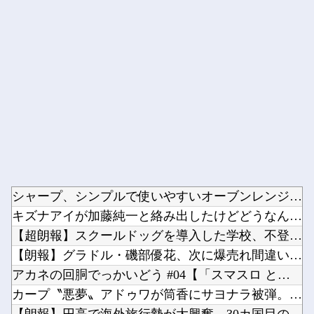
Powered by livedoor 相互RSS
シャープ、シンプルで使いやすいオーブンレンジ「RE-WF18...
キズナアイが加藤純一と絡み出したけどどうなんだ？他
【超朗報】スクールドッグを導入した学校、不登校が激減→JK「...
【朗報】グラドル・磯部優花、次に爆売れ間違いなしのイベントが...
アカネの回胴でっかいどう #04【「スマスロ とある魔術の禁...
カープ〝悪夢〟アドゥワが筒香にサヨナラ被弾。坂倉11号！斉藤...