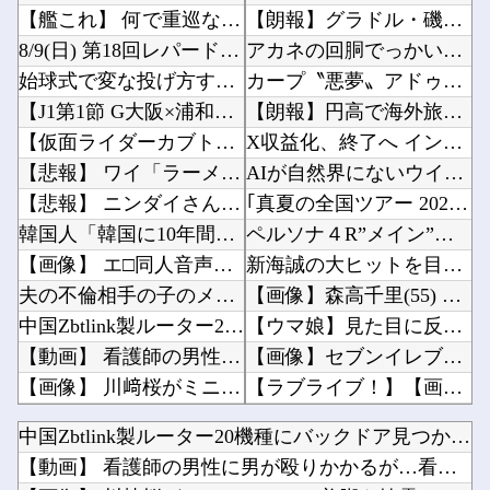
【艦これ】 何で重巡なのに先制雷撃撃つんですか
【朗報】グラドル・磯部優花、次に爆売れ間違いなしのイベントが話題にｗｗｗｗ他
8/9(日) 第18回レパードステークス(GⅢ)
アカネの回胴でっかいどう #04【「スマスロ とある魔術の禁書目録2」アカネ初 新台実戦!...
始球式で変な投げ方する人って結構いるけどさ
カープ〝悪夢〟アドゥワが筒香にサヨナラ被弾。坂倉11号！斉藤優5回2失点！辻遠藤ら0封も高...
【J1第1節 G大阪×浦和】 G大阪が逆転勝利で開幕白星スタート！数的優位の中で逆転を許す...
【朗報】円高で海外旅行勢が大興奮→30カ国目の猛者に一同尊敬ｗｗｗ他
【仮面ライダーカブト】 予告で敵に２０年前の旧式扱いされてたけど…
X収益化、終了へ インプレゾンビやパクツイの一掃なるか！？他
【悲報】 ワイ「ラーメン一袋だけじゃ足らんわ！二袋作ったろ！」→結果ｗｗｗ
AIが自然界にないウイルスを設計、16種類で増殖を確認…米スタンフォード大！他
【悲報】 ニンダイさん、ピークが開幕大谷翔平のがっかりダイレクトだったと言われてしまう
｢真夏の全国ツアー 2026 福岡公演 day1｣ セットリストがコチラ！！！【乃木坂46...
韓国人「韓国に10年間の出場権剥奪や過去ワールドカップ、オリンピック予選の記録削除を要求す...
ペルソナ４R”メイン”ヒロインの里中千枝さん、来ている服と声がかわいかっただけという事実が...
【画像】 エ□同人音声、「ヒロイン死亡エンド」がブームに
新海誠の大ヒットを目の当たりにして2匹目のドジョウを狙ったけど滑ったアニメ映画達、なんやか...
夫の不倫相手の子のメアドに「お母さんに人の旦那に手出さないように注意してね？」と2人の合体...
【画像】森高千里(55) 「ミニスカートはとてもムリよ若い子には負けるわ」←ワイらにはブッ...
中国Zbtlink製ルーター20機種にバックドア見つかる 外部から完全制御のおそれ
【ウマ娘】見た目に反してシナリオが激重だったウマ娘、貼る。他
【動画】 看護師の男性に男が殴りかかるが…看護師が柔術使いだった
【画像】セブンイレブンのバイト「AIにちいかわの画像を食わせてっと………できた！」他
【画像】 川﨑桜がミニスカートで美脚を披露！【さくたん】【乃木坂46】
【ラブライブ！】【画像】沼津花火大会に行った藤野こころさん【声優】他
【厚生年金 平均15万円の厳しさ】 月20万円以上はわずか1.8割、高齢夫婦は毎月4.2万...
ワイ同じスマホ11年使ってるんやけど他
中国Zbtlink製ルーター20機種にバックドア見つかる 外...
【ホロライブ】 社員にビブー好きがいるに違いない（確信
隣の臭デブキング貧乏揺すり背中のけぞりキョロ厨カンスケデブがウザすぎて心が折れそう…他
【動画】 看護師の男性に男が殴りかかるが…看護師が柔術使いだ...
【動画】 女子アナさん、ノーブラでうっかり衣装から乳首が透けてしまう放送事故ｗｗｗ
韓国人「日本がここまでの観光大国に発展した本当の理由がこちら…」→「昔から日本は愛されてた...