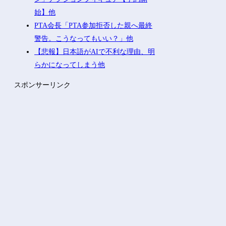
始】他
PTA会長「PTA参加拒否した親へ最終
警告。こうなってもいい？」他
【悲報】日本語がAIで不利な理由、明
らかになってしまう他
スポンサーリンク