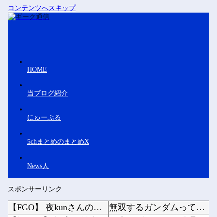
コンテンツへスキップ
HOME
当ブログ紹介
にゅーぷる
5chまとめのまとめX
News人
スポンサーリンク
【FGO】 夜kunさんのモルガンイラスト！！ 蝶の羽好きです！
無双するガンダムって意外といないよね他