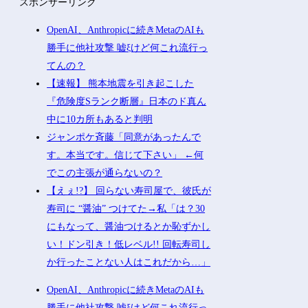
スポンサーリンク
OpenAI、Anthropicに続きMetaのAIも
勝手に他社攻撃 嘘ξけど何これ流行っ
てんの？
【速報】 熊本地震を引き起こした
『危険度Sランク断層』日本のド真ん
中に10カ所もあると判明
ジャンポケ斉藤「同意があったんで
す。本当です。信じて下さい」 ←何
でこの主張が通らないの？
【えぇ!?】 回らない寿司屋で、彼氏が
寿司に “醤油” つけてた→私「は？30
にもなって、醤油つけるとか恥ずかし
い！ドン引き！低レベル!! 回転寿司し
か行ったことない人はこれだから…」
OpenAI、Anthropicに続きMetaのAIも
勝手に他社攻撃 嘘ξけど何これ流行っ