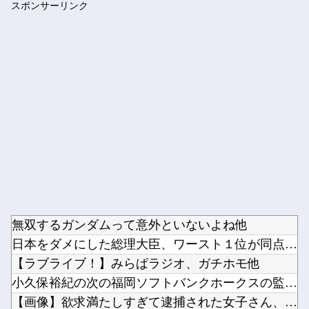
スポンサーリンク
【速報】 日向坂46、18thシングル『イチャイチャ虫』の発...
Powered by livedoor 相互RSS
無双するガンダムって意外といないよね他
日本をダメにした総理大臣、ワースト１位が同点でこの人ｗｗｗｗ...
【ラブライブ！】みらぱラジオ、ガチホモ他
小久保裕紀の次の福岡ソフトバンクホークスの監督ｗｗｗ他
【画像】欲求満たしすぎて逮捕された女子さん、可愛いと話題にｗ...