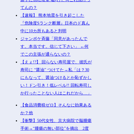
てんの？
【速報】 熊本地震を引き起こした
『危険度Sランク断層』日本のド真ん
中に10カ所もあると判明
ジャンポケ斉藤「同意があったんで
す。本当です。信じて下さい」 ←何
でこの主張が通らないの？
【えぇ!?】 回らない寿司屋で、彼氏が
寿司に “醤油” つけてた→私「は？30
にもなって、醤油つけるとか恥ずかし
い！ドン引き！低レベル!! 回転寿司し
か行ったことない人はこれだから…」
【食品消費税ゼロ】そんなに効果ある
か？他
【衝撃】50代女性、京大病院で脳腫瘍
手術→“腫瘍の無い部位”を摘出 2度