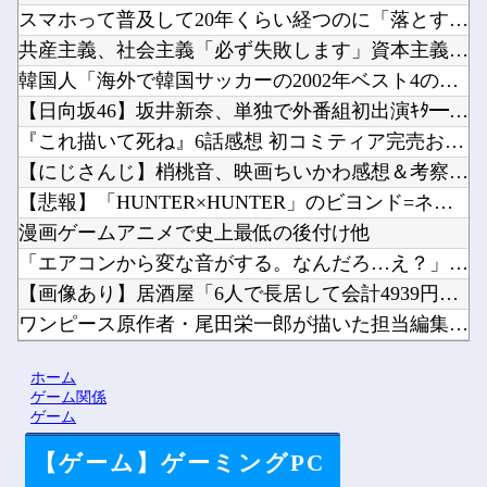
スマホって普及して20年くらい経つのに「落とすだけで割れる」...
共産主義、社会主義「必ず失敗します」資本主義「必ず少子化しま...
韓国人「海外で韓国サッカーの2002年ベスト4の実力は、実際...
【日向坂46】坂井新奈、単独で外番組初出演ｷﾀ━(ﾟ∀ﾟ)━...
『これ描いて死ね』6話感想 初コミティア完売おめでとう！他
【にじさんじ】梢桃音、映画ちいかわ感想＆考察会＆平和的解決R...
【悲報】「HUNTER×HUNTER」のビヨンド=ネテロさん...
漫画ゲームアニメで史上最低の後付け他
「エアコンから変な音がする。なんだろ…え？」ﾊﾟｼｬｯ → ...
【画像あり】居酒屋「6人で長居して会計4939円！喋りたいだ...
ワンピース原作者・尾田栄一郎が描いた担当編集の似顔絵「ムダに...
ジャンポケ斉藤、ロケバスでイチャイチャしただけで懲役7年てさ...
ホーム
【ホロライブ】トワ様3D新衣装くっぞ！他
ゲーム関係
ゲーム
【ゲーム】ゲーミングPC