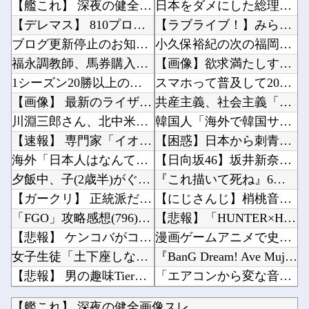
【艦これ】 深夜の健全画像スレ
日本をダメにした総理大臣、ワースト１位が同点でこの人ｗｗｗｗｗｗ他
【デレマス】 810プロエアコン騒動【ぷちかれシリーズ】
【ラブライブ！】みらぱラジオ、ガチホモ他
ブログ更新停止のお知らせ
小久保裕紀の次の福岡ソフトバンクホークスの監督ｗｗｗ他
福永調教師、馬券購入者を軽んじる発言
【画像】欲求満たしすぎて逮捕された女子さん、可愛いと話題にｗｗｗｗｗｗ他
1シーズン20勝以上の投手が一切出なくなった理由ってなに？
スマホって普及して20年くらい経つのに「落とすだけで割れる」問題いつまでもクリアできてない...
【画像】 最新のライザ、まだイケる
共産主義、社会主義「必ず失敗します」資本主義「必ず少子化します」他
川淵三郎さん、北中米W杯振り返り『サッカーに幻滅した人多いのでは…』審判や汚いプレーに怒り...
韓国人「海外で韓国サッカーの2002年ベスト4の実力は、実際にはどれくらい認められてるんだ...
【速報】 専門家「イオンモール熊本の爆心地に”こんなもの”があったんだけど…」
【困惑】日本から刺青への偏見を消し去りたいんやけど・・・・・・・・・他
海外「日本人はなんて気高いんだ！」 英高級紙も驚愕した極限の中の日本人の姿に世界が衝撃
【日向坂46】坂井新奈、単独で外番組初出演ｷﾀ━(ﾟ∀ﾟ)━!!!!他
夕飯中、子(2歳半)がぐずったので気分転換にお風呂に入れて出てきたら「皿を片付けてないでし...
『これ描いて死ね』6話感想 初コミティア完売おめでとう！他
【ガークリ】 正統派だけど、デッッッカって感じの水着のマネ、ラファエ口、セッシュウへの反応...
【にじさんじ】梢桃音、映画ちいかわ感想＆考察会＆平和的解決RTA！なんか道徳の授業みたい他
「FGO」攻略感想(796)26年お正月福袋召喚を回してみたよ！皆さん助言サンクス！大体予...
【悲報】「HUNTER×HUNTER」のビヨンド=ネテロさん、何か思ってた奴と違う・・・他
【悲報】 ケンコバがコロナの特殊すぎる後遺症に苦しんでいる模様…お前らの周りにもこんな奴い...
漫画ゲームアニメで史上最低の後付け他
女子生徒「土下座しながらオ○ニーしろ！」⇒ 日本の男子生徒への性的いじめ動画がエ□すぎる
『BanG Dream! Ave Mujica』7話感想 再び集まる5人！最後のCRYCH...
【悲報】 男の趣味Tier表、ヤバすぎるｗｗｗｗｗ
「エアコンから変な音がする。なんだろ…え？」ﾊﾟｼｬｯ → ヤバすぎる物が飛び出てくる・・...
乃木坂46 金川紗耶 1st写真集「タイトル未定」
与田ちゃん、プールで泳いでる姿を公開！！！【元乃木坂46】他
【艦これ】 深夜の健全画像スレ