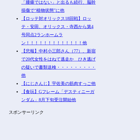
「腫瘍ではない」と出るも続行、脳幹
損傷で“植物状態”に他
【ロッテ対オリックス18回戦】ロッ
テ・安田、オリックス・寺西から第4
号同点2ランホームラ
ン！！！！！！！！！！！！！他
【悲報】中村小三郎さん（77）、新宿
で20代女性をはねて逃走か ひき逃げ
の疑いで書類送検・・・・・・・・・
他
【にじさんじ】宇佐美の筋肉すっご他
【食玩】Gフレーム「デスティニーガ
ンダム」8月下旬受注開始他
スポンサーリンク