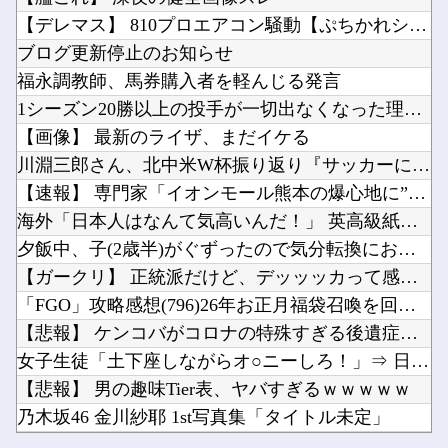
【にじさんじ】 女性陣の座り方解釈一致すぎて好き
【画像あり】居酒屋「6人で長居して会計4939円！喋りたいだけなら公園に行ってくれ（怒」他
【デレマス】 810プロエアコン騒動【ぷちかれシリーズ】
【速報】 日向坂46、18thシングル『イチャイチャ虫』の発売が決定！！
【ガンプラ】RG「アカツキガンダム(オオワシ装備)& HG 1/144 ゼウスシルエット ...
ブログ更新停止のお知らせ
日本の原爆展示の仕方に世界が騒然！←「子供にショックが大きいだろ」（海外の反応）他
福永調教師、馬券購入者を軽んじる発言
ワンピース原作者・尾田栄一郎が描いた担当編集の似顔絵「ムダに東大卒」他
1シーズン20勝以上の投手が一切出なくなった理由ってなに？
ジャンポケ斉藤、ロケバスでイチャイチャしただけで懲役7年てさすがにおかしくないか？他
【画像】 最新のライザ、まだイケる
Powered by livedoor 相互RSS
【ホロライブ】トワ様3D新衣装くっぞ！他
川淵三郎さん、北中米W杯振り返り『サッカーに幻滅した人多いの...
サンディスク、LightningとUSB Type-C搭載のスマートフォン用ドライブ「SA...
【速報】 専門家「イオンモール熊本の爆心地に”こんなもの”が...
海外「日本人はなんて気高いんだ！」 英高級紙も驚愕した極限の...
夕飯中、子(2歳半)がぐずったので気分転換にお風呂に入れて出...
【ガークリ】 正統派だけど、デッッッカって感じの水着のマネ、...
Powered by livedoor 相互RSS
「FGO」攻略感想(796)26年お正月福袋召喚を回してみた...
【悲報】 ケンコバがコロナの特殊すぎる後遺症に苦しんでいる模...
女子生徒「土下座しながらオ○ニーしろ！」⇒ 日本の男子生徒へ...
【悲報】 男の趣味Tier表、ヤバすぎるｗｗｗｗｗ
乃木坂46 金川紗耶 1st写真集「タイトル未定」
【にじさんじ】 女性陣の座り方解釈一致すぎて好き