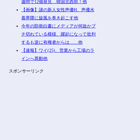
週間で12個発見…韓国北西部！他
【画像】謎の新人女性声優H、声優水
着界隈に旋風を巻き起こす他
今年の防衛白書にメディアが何故かブ
チ切れている模様、躍起になって批判
するも逆に有権者からは……他
【速報】ワイ(25)、営業から工場のラ
インへ異動他
スポンサーリンク