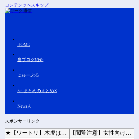
コンテンツへスキップ
HOME
当ブログ紹介
にゅーぷる
5chまとめのまとめX
News人
スポンサーリンク
★【ワートリ】木虎はやっぱり上品な可愛さがあるな
【閲覧注意】女性向けバイブ、進化しすぎて寄生獣みたいになってしまう・・・他