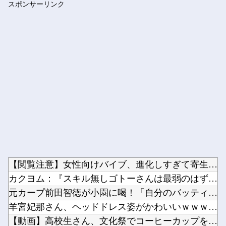
スポンサーリンク
【J2第1節 大分×湘南】 湘南が5年ぶりの大分戦を勝利し開...
Powered by livedoor 相互RSS
【閲覧注意】女性向けバイブ、進化しすぎて寄生獣みたいになって...
カクヨム：『スキル無しゴトーさんは最弱のはずです！～勇者召喚...
元カープ前田智徳が小園に喝！「自分のバッティングが確立できて...
羊宮妃那さん、ヘッドドレス姿がかわいいｗｗｗｗ他
【動画】高校生さん、文化祭でコーヒーカップを作って大盛りあが...