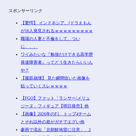
スポンサーリンク
【驚愕】 インドネシア、[ドラえもん
が16人発見されるｗｗｗｗｗｗｗｗｗ
職場の人妻と不倫をして、つい
に、、、
ワイみたいな『勉強だけできる高学歴
発達障害者』ってどう生きたらいいん
や？
【腹筋崩壊】 見た瞬間吹いた画像を
貼っていくスレｗｗｗｗ
【FGO】ファット「ランサー/メリュ
ジーヌ」フィギュア【明日発売】他
【画像】2026年のF1、トップ4チーム
とそれ以外の差がガチでエグい他
豪雨で流出「北朝鮮地雷に注意」、2