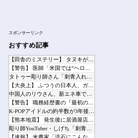
スポンサーリンク
おすすめ記事
【田舎のミステリー】 タヌキが人間に化ける説、これ多分マジ
【警告】 医師「米国では”ヘロインと同じくらいヤバい薬”が日本では平気で処方され...
タトゥー彫り師さん「刺青入れてる奴は全員バカです」→30万再生ｗｗｗｗｗｗ
【大炎上】 ふつうの日本人、ガチで滅びそう…
中国人のリウさん、新エネ車で国境越えたら遠隔操作で30時間ロックされる！
【警告】 職務経歴書の『最初の5行に書くべきこと』がこれ
K-POPアイドルの約半数が3年後には姿を消す…損益分岐点突破は4％未満
【熊本地震】 発生後に居酒屋店内から温泉が吹き出す ← これ前触れじゃね？
彫り師YouTuber・しげち「刺青タトゥー入れてる奴は全員バカです」「すごい民...
【速報】 米農家「流石にこんな値段じゃ、米作り辞める人、出るんじゃないかなあ？？...