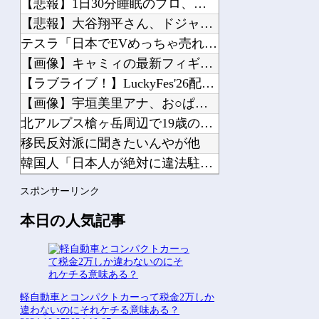
【悲報】1日30分睡眠のプロ、『大爆発』してしまった結果・・...
【悲報】大谷翔平さん、ドジャースのヘッダー画像から消えるｗｗ...
Powered by livedoor 相互RSS
テスラ「日本でEVめっちゃ売れるから拠点を増やすね」他
【画像】キャミィの最新フィギュア(約18万円)、ガチで作り込...
【ラブライブ！】LuckyFes'26配信中！他
【画像】宇垣美里アナ、お○ぱいアピールが限界突破してしまうｗ...
北アルプス槍ヶ岳周辺で19歳の男子大学生が遭難 単独で1泊2...
移民反対派に聞きたいんやが他
韓国人「日本人が絶対に違法駐車をしない本当の理由がこちら…」...
【にじさんじ】社「ヤバいこれ 闇のゲーム」他
スポンサーリンク
【にじさんじ】おニュイがナルホドくんに驚いとる他
本日の人気記事
Powered by livedoor 相互RSS
軽自動車とコンパクトカーって税金2万しか
違わないのにそれケチる意味ある？