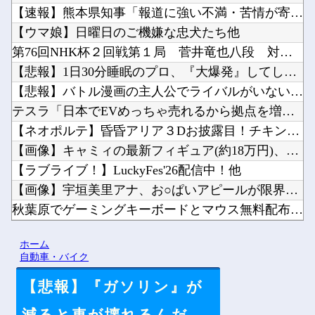
【速報】熊本県知事「報道に強い不満・苦情が寄せられている」→...
【ウマ娘】日曜日のご機嫌な忠犬たち他
第76回NHK杯２回戦第１局 菅井竜也八段 対 大橋貴洸七段...
【悲報】1日30分睡眠のプロ、『大爆発』してしまった結果・・...
【悲報】バトル漫画の主人公でライバルがいないキャラ、存在しな...
テスラ「日本でEVめっちゃ売れるから拠点を増やすね」他
【ネオポルテ】昏昏アリア３Dお披露目！チキンテカテカ他
【画像】キャミィの最新フィギュア(約18万円)、ガチで作り込...
【ラブライブ！】LuckyFes'26配信中！他
【画像】宇垣美里アナ、お○ぱいアピールが限界突破してしまうｗ...
秋葉原でゲーミングキーボードとマウス無料配布するよ→結果他
韓国人「日本人が絶対に違法駐車をしない本当の理由がこちら…」...
ホーム
【悲報】韓国、ロシアウクライナ戦争に参戦へ！！！他
自動車・バイク
【悲報】『ガソリン』が