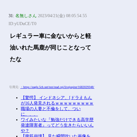
31:
名無しさん
2023/04/21(金) 08:05:54.55
ID:yUDuCE/T0
レギュラー車に金ないからと軽
油いれた馬鹿が同じことなって
たな
引用元:
・https://eagle.5ch.net/test/read.cgi/livejupiter/1682029348/
【驚愕】 インドネシア、[ドラえもん
が16人発見されるｗｗｗｗｗｗｗｗｗ
職場の人妻と不倫をして、つい
に、、、
ワイみたいな『勉強だけできる高学歴
発達障害者』ってどう生きたらいいん
や？
【腹筋崩壊】 見た瞬間吹いた画像を