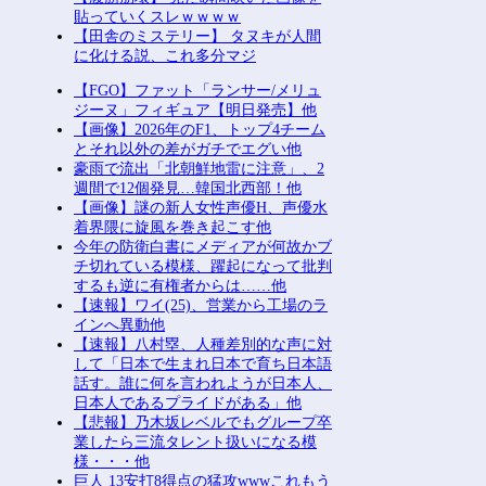
貼っていくスレｗｗｗｗ
【田舎のミステリー】 タヌキが人間
に化ける説、これ多分マジ
【FGO】ファット「ランサー/メリュ
ジーヌ」フィギュア【明日発売】他
【画像】2026年のF1、トップ4チーム
とそれ以外の差がガチでエグい他
豪雨で流出「北朝鮮地雷に注意」、2
週間で12個発見…韓国北西部！他
【画像】謎の新人女性声優H、声優水
着界隈に旋風を巻き起こす他
今年の防衛白書にメディアが何故かブ
チ切れている模様、躍起になって批判
するも逆に有権者からは……他
【速報】ワイ(25)、営業から工場のラ
インへ異動他
【速報】八村塁、人種差別的な声に対
して「日本で生まれ日本で育ち日本語
話す。誰に何を言われようが日本人、
日本人であるプライドがある」他
【悲報】乃木坂レベルでもグループ卒
業したら三流タレント扱いになる模
様・・・他
巨人 13安打8得点の猛攻wwwこれもう