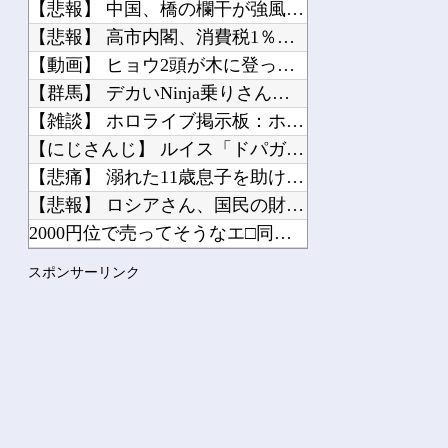
【悲報】 中国、橋の欄干が強風一発で粉々に 鉄筋ゼロ 当局「...
【悲報】 高市内閣、消費税1％表明でも支持率下落 →ついに６...
【動画】 ヒョウ2頭が木に登って激しい戦い
【群馬】 デカいNinja乗りさん、後方確認しない軽四に当て...
【雑談】 ホロライブ掲示板：ホロ速：PART2【配信実況可】
【にじさんじ】 ルイス「ドパガキの時代は終わり！セロトニン優...
【悲痛】 溺れた11歳息子を助けようと川へ…40歳父親が死亡...
【悲報】 ロシアさん、国民の財産を没収しはじめるｗｗｗｗｗ
2000円位で売ってそうなエ□同人的デビルサマナー 第2話
【デレマス】 紗南「アイドルに似合うポケモン？」
スポンサーリンク
「私は何年も生きていて車関連の事故に遭遇した事がありません、...
Powered by livedoor 相互RSS