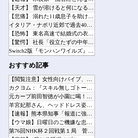
【天才】 雪が溶けると何になる？理系「水になるでしょw」文系ワイ「はぁ～…」→結...
【悲痛】 溺れた11歳息子を助けようと川へ…40歳父親が死亡 息子は母親が救助 ...
イタリア・ナポリ近郊で過去40年で最大規模の地震「M4.7」の揺れを観測
【恐怖】 東名高速で結婚式の衣装合わせに向かっていた夫婦の車に何度も何度も追突し...
【驚愕】 社長「役立たずの中年社員解雇したら若手もみんな辞めてしまった…」
Switch2版『モンハンワイルズ』の動作環境が判明！
【朗報】 献血しながら引いたガチャがまさかの結果に
おすすめ記事
ファイファン5で唯一学んだことｗｗｗｗｗｗｗｗ
【ナイトレイン】 1年やって深度2の雑魚ニキが発見される
【閲覧注意】女性向けバイブ、進化しすぎて寄生獣みたいになって...
職場にいる高圧的な女上司が残業後に………。
カクヨム：『スキル無しゴトーさんは最弱のはずです！～勇者召喚...
【画像】 ガンプラ再販の列を無視して開店ダッシュした客の末路…
元カープ前田智徳が小園に喝！「自分のバッティングが確立できて...
【ゴブリンスレイヤーⅡ】 第10話 感想 家出少女と駆除業者
羊宮妃那さん、ヘッドドレス姿がかわいいｗｗｗｗ他
【画像】 週刊少年マガジン、限界突破
【速報】熊本県知事「報道に強い不満・苦情が寄せられている」→...
昭和戦隊のロボデザイン、配信で追って見ると…
【ウマ娘】日曜日のご機嫌な忠犬たち他
第76回NHK杯２回戦第１局 菅井竜也八段 対 大橋貴洸七段...