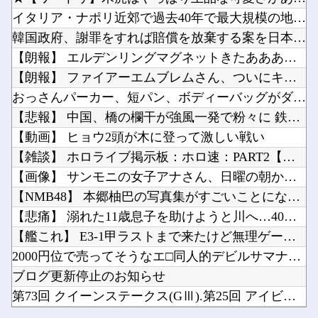
【画像】 ベルーナドームの温度を測定した結果ｗｗｗ
【画像】宇垣美里アナ、お○ぱいアピールが限界突破してしまうｗｗｗｗｗｗ他
イタリア・ナポリ近郊で過去40年で最大規模の地震「M4.7」...
【J2第1節 大分×湘南】 湘南が5年ぶりの大分戦を勝利し開幕白星発進！コーナーキックから...
実際『ゼルダ 時オカ』→『風タク』の時の空気感を知りたい他
韓国政府、謝罪をすれば賠償を放棄する案を日本側に提示するも拒...
佐藤二朗さん主演の「踊る大捜査線」スピンオフドラマ、正式に中止との報道他
【朗報】 エルデンリングマグネットきたあああああ
秋葉原でゲーミングキーボードとマウス無料配布するよ→結果他
【朗報】 ファイアーエムブレムさん、ついにキャラ成長率がゲー...
韓国人「日本人が絶対に違法駐車をしない本当の理由がこちら…」→「これが正解」「その通りだ…...
おっさんパーカー、短パン、ボディーバッグがダサい！自分は女だ...
Powered by livedoor 相互RSS
Amazon「マンガ毎週末セール（50%還元）」アツいスポーツマンガ祭り最終日到来！！！他
【悲報】 中国、橋の欄干が強風一発で粉々に 鉄筋ゼロ 当局「...
【悲報】韓国、ロシアウクライナ戦争に参戦へ！！！他
【動画】 ヒョウ2頭が木に登って激しい戦い
【雑談】 ホロライブ掲示板：ホロ速：PART2【配信実況可】
【画像】 サンモニの女子アナさん、日曜の朝から素材を提供して...
【NMB48】 本郷柚巴の写真集がすごいことになってる
Powered by livedoor 相互RSS
【悲痛】 溺れた11歳息子を助けようと川へ…40歳父親が死亡...
【艦これ】 E3-1甲ラストまで来たけど無理ゲー感がするでち
2000円位で売ってそうなエ□同人的デビルサマナー 第2話
ブログ更新停止のお知らせ
第73回 クイーンステークス(GⅢ).第25回 アイビスサマ...
【画像】 ベルーナドームの温度を測定した結果ｗｗｗ