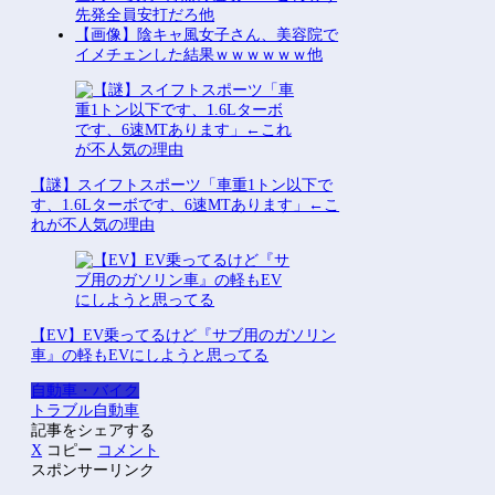
先発全員安打だろ他
【画像】陰キャ風女子さん、美容院で
イメチェンした結果ｗｗｗｗｗｗ他
【謎】スイフトスポーツ「車重1トン以下で
す、1.6Lターボです、6速MTあります」←こ
れが不人気の理由
【EV】EV乗ってるけど『サブ用のガソリン
車』の軽もEVにしようと思ってる
自動車・バイク
トラブル
自動車
記事をシェアする
X
コピー
コメント
スポンサーリンク