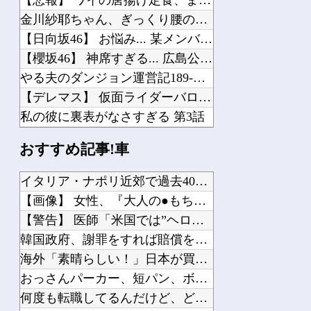
金川紗耶ちゃん、ぎっくり腰のお知らせ…【乃木坂46】
【日向坂46】 お悩み... 某メンバーにある新規ファンが誕生していた
【櫻坂46】 神席すぎる... 広島公演1日目、終演後の様子がこちら【全国ツアー...
やる夫のダンジョン運営記189-雑談所ネタ 第123話「なぜなにキャス狐さん・世...
【デレマス】 仮面ライダーバロンＰ第２話「蒼翼の乙女」
私の彼に裏表がなさすぎる 第3話
【画像】 ガンプラ再販の列を無視して開店ダッシュした客の末路…
おすすめ記事!車
【ゴブリンスレイヤーⅡ】 第10話 感想 家出少女と駆除業者
【画像】 週刊少年マガジン、限界突破
イタリア・ナポリ近郊で過去40年で最大規模の地震「M4.7」...
【にじさんじ】 間違いなく過去最高レベルの傾き
【画像】 女性、『大人の●もちゃ』を入れたままMRI検査を受...
【VTuber】 NHK「ぶいあーる！」真夏のホラーSPに月ノ美兎・ましろ爻・市...
【警告】 医師「米国では”ヘロインと同じくらいヤバい薬”が日...
韓国政府、謝罪をすれば賠償を放棄する案を日本側に提示するも拒...
海外「素晴らしい！」日本が買収したUSスチール驚異の大復活に...
おっさんパーカー、短パン、ボディーバッグがダサい！自分は女だ...
Powered by livedoor 相互RSS
何度も転職してるんだけど、どこ行っても「生意気」と悪く言われ...