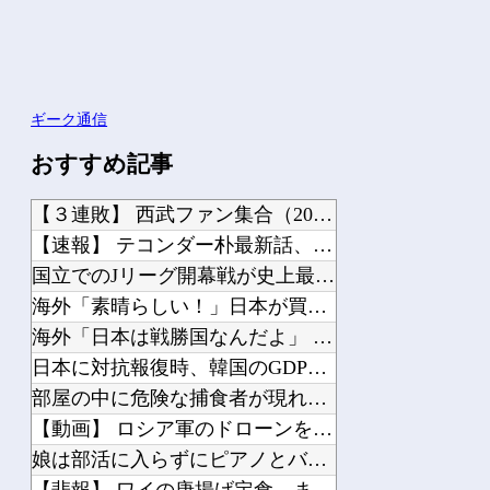
ギーク通信
おすすめ記事
【３連敗】 西武ファン集合（2026.8.7）
【速報】 テコンダー朴最新話、ヘイト大統領トランプ再び！
国立でのJリーグ開幕戦が史上最多6万3960人の観客数！地上波中継＆劇的な試合展...
海外「素晴らしい！」日本が買収したUSスチール驚異の大復活に米国人が大喜び
海外「日本は戦勝国なんだよ」 戦後の日本人の特別な生き様に各国から称賛の声
日本に対抗報復時、韓国のGDP3.1%減少…韓国の被害がより大きい＝韓国の反応
部屋の中に危険な捕食者が現れた。完全に狙われている！ → 襲ってくる瞬間はこちら...
【動画】 ロシア軍のドローンをネット発射装置で撃墜するウクライナ。
娘は部活に入らずにピアノとバレエを続けてる。ところが、塾で「今年の合唱コン伴奏は...
【悲報】 ワイの唐揚げ定食、まだ来ない