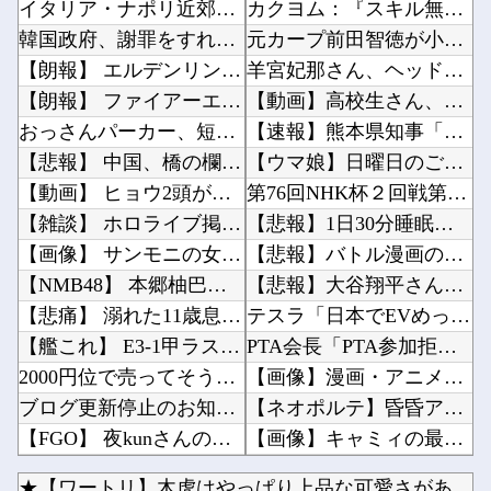
イタリア・ナポリ近郊で過去40年で最大規模の地震「M4.7」の揺れを観測
カクヨム：『スキル無しゴトーさんは最弱のはずです！～勇者召喚に巻き込まれたモブサラリーマン...
韓国政府、謝罪をすれば賠償を放棄する案を日本側に提示するも拒否される＝韓国の反応
元カープ前田智徳が小園に喝！「自分のバッティングが確立できていない」他
【朗報】 エルデンリングマグネットきたあああああ
羊宮妃那さん、ヘッドドレス姿がかわいいｗｗｗｗ他
【朗報】 ファイアーエムブレムさん、ついにキャラ成長率がゲーム内で見れるようになる
【動画】高校生さん、文化祭でコーヒーカップを作って大盛りあがり←なんかどっかで見たことある...
おっさんパーカー、短パン、ボディーバッグがダサい！自分は女だけど、こういうの聞くたびに何が...
【速報】熊本県知事「報道に強い不満・苦情が寄せられている」→TBSの報道特集がまさにそれな...
【悲報】 中国、橋の欄干が強風一発で粉々に 鉄筋ゼロ 当局「接着剤でくっつけただけ」「正常...
【ウマ娘】日曜日のご機嫌な忠犬たち他
【動画】 ヒョウ2頭が木に登って激しい戦い
第76回NHK杯２回戦第１局 菅井竜也八段 対 大橋貴洸七段他
【雑談】 ホロライブ掲示板：ホロ速：PART2【配信実況可】
【悲報】1日30分睡眠のプロ、『大爆発』してしまった結果・・・・・他
【画像】 サンモニの女子アナさん、日曜の朝から素材を提供してしまう
【悲報】バトル漫画の主人公でライバルがいないキャラ、存在しない：・・・・他
【NMB48】 本郷柚巴の写真集がすごいことになってる
【悲報】大谷翔平さん、ドジャースのヘッダー画像から消えるｗｗｗｗｗｗｗｗｗｗｗｗｗｗｗ他
【悲痛】 溺れた11歳息子を助けようと川へ…40歳父親が死亡 息子は母親が救助 愛知
テスラ「日本でEVめっちゃ売れるから拠点を増やすね」他
【艦これ】 E3-1甲ラストまで来たけど無理ゲー感がするでち
PTA会長「PTA参加拒否した親へ最終警告。こうなってもいい？」 （※画像あり）他
2000円位で売ってそうなエ□同人的デビルサマナー 第2話
【画像】漫画・アニメの「武人系敵幹部」に付きまといがちな疑問ｗｗｗｗ他
ブログ更新停止のお知らせ
【ネオポルテ】昏昏アリア３Dお披露目！チキンテカテカ他
【FGO】 夜kunさんのモルガンイラスト！！ 蝶の羽好きです！
【画像】キャミィの最新フィギュア(約18万円)、ガチで作り込みがエグすぎる他
第73回 クイーンステークス(GⅢ).第25回 アイビスサマーダッシュ(GⅢ)
【ラブライブ！】LuckyFes'26配信中！他
★【ワートリ】木虎はやっぱり上品な可愛さがあるな