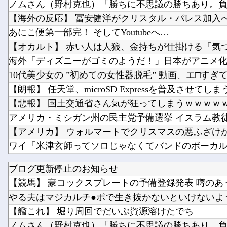
あにこ便第一部完！ そしてYoutubeへ…
【朗報】 任天堂、microSD Expressを普及させてしま
【悲報】 国土交通省さん気が狂ってしまうｗｗｗｗ
ブログ更新停止のお知らせ
【画像】坂道女子のバスト一覧ｗｗｗｗｗｗｗｗｗｗ
【競馬】 豪コックスプレートの予備登録発表 噂のあっ
中西アルノちゃん、やっぱり期待を裏切らないｗ【乃
やる夫はマジカルチ●ポで生き抜かないといけないようで
【艦これ】 堀り周回でだいぶ資源溶けたでち
ノムさん（野村克也）「勝ちに不思議の勝ちあり。負け