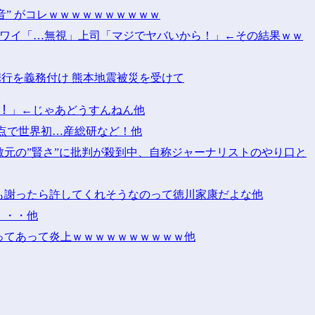
音” がコレｗｗｗｗｗｗｗｗｗｗ
！」ワイ「…無視」上司「マジでヤバいから！」←その結果ｗｗ
携行を義務付け 熊本地震被災を受けて
ｯ！！」←じゃあどうすんねん他
点で世界初…産総研など！他
元の”賢さ”に批判が殺到中、自称ジャーナリストのやり口と
も謝ったら許してくれそうなのって徳川家康だよな他
・・・他
ってあって炎上ｗｗｗｗｗｗｗｗｗｗ他