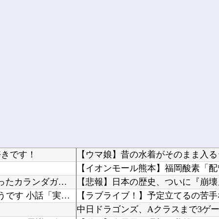
好きです！
【競馬】 豪コックスプレートの予備登録発表 噂のあったカランダガンは登録無しでジャパンCで...
【悲報】日本の歴史、ついに『崩壊
やる夫はマジカルチ●ポで生き抜かないといけないようです 小話「実際の感度」
中日ドラゴンズ、Aクラスまで3ゲーム