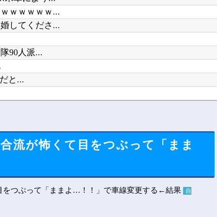
ｗｗｗｗｗ...
してくださ...
0人派...
他
と...
...
イ合流が怖くて目をつぶって「まま
自