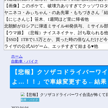
【画像】このボケて、破壊力ありすぎてクッソワロタｗ
ヤニネコ・みぃちゃん・のあ先輩・もちづきさん「結婚
【にじさんじ】笹木、1週間ほど里に帰省他
北朝鮮がロシアに弾道ミサイル40発供与、ミサイル部隊9
【ウマ娘】（悲報）ナイスネイチャ、討ち取られる
【SSD】1TBで1.5万とか、買った時の倍なんだけど今だ
ライザの公式AIゲーム、エッチすぎて始まる♥他
Vチューバーに最近ある変化が起きつつある他
ホーム
【にじさんじ】8月7日(金)22:00から周央サンゴ、志摩ス
自動車・バイク
【悲報】クソザコドライバーワ
よ…！！」で車線変更する←結果
動車・バイク
2023.04.04