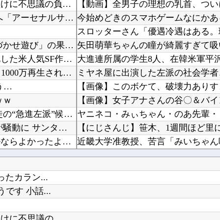
ノムさん（野村克也）「勝ちに不思議の勝ちあり。負けに不思議の負けなし。」←これ矛盾してね？
【動画】全男子の理想の乳首、つい
【海外の反応】 冨安健洋がクリスタル・パレス加入へ「アーセナルサポの好きなクラブで良かった...
今始めどきのスマホゲームなにかあ
【オカルト】 赤い人は人狼、金持ちが仕掛ける「気づかせ遊び」の果てに待つものは…
矢田萌華ちゃんの瞳が綺麗すぎて吸
海外「ディズニーがゴミのようだ！」日本がアニメ化した米人気SF作品に絶賛の声が殺到中
10代美少女の ”初めての女性器脱毛” 動画、エ□すぎて1000万再生される・・・
う…
ｗｗ
【画像】女子アナさんの谷〇＆バイ
アメリカ・ミシガン州の民主党予備選挙 イスラム教徒の“急進左派”候補が勝利確実に⋯トランプ...
【アメリカ】 ウォルマートでクリスマスの悪ふざけが騒動に サンタ姿のTikTokerに客が...
【にじさんじ】笹木、1週間ほど里
ワイ「米津玄師ってソロじゃなくてバンドのボーカルならよかったよね」
ホロライブ「宝鐘マリン」兎田ぺこらコラボに協力！ホロ夏アモアスにレイドして野うさぎ喜ぶ！1...
ｗｗwｗｗｗｗ
【ウマ娘】（悲報）ナイスネイチャ
たカラン...
木坂46】
す 小話...
ライザの公式AIゲーム、エッチすぎ
に不思議の...