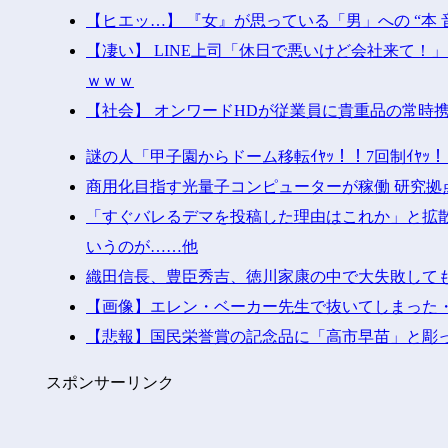
【ヒエッ…】 『女』が思っている「男」への “本 
【凄い】 LINE上司「休日で悪いけど会社来て
ｗｗｗ
【社会】 オンワードHDが従業員に貴重品の常時
謎の人「甲子園からドーム移転ｲﾔｯ！！7回制ｲﾔ
商用化目指す光量子コンピューターが稼働 研究拠
「すぐバレるデマを投稿した理由はこれか」と拡散
いうのが……他
織田信長、豊臣秀吉、徳川家康の中で大失敗して
【画像】エレン・ベーカー先生で抜いてしまった
【悲報】国民栄誉賞の記念品に「高市早苗」と彫
スポンサーリンク