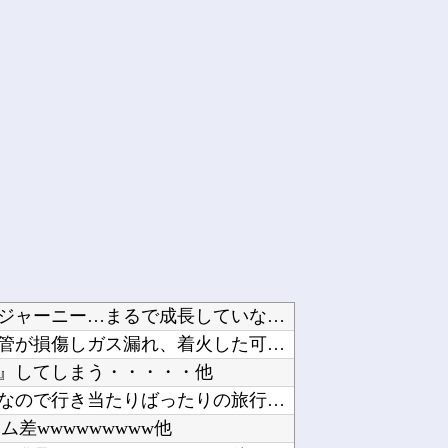
【ウマ娘】昔の水着がそのまま入るジャーニー…まるで成長していない！？他
【イオンモール熊本】福岡酸素「配管が損傷しガス漏れ、着火した可能性」高圧ガス保安法などに基...
』してしまう・・・・・他
【ラブライブ！】予定立てるの苦手なので行き当たりばったりの旅行しかできません他
差wwwwwwwww他