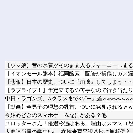
【ウマ娘】昔の水着がそのまま入るジャーニー…まるで
【イオンモール熊本】福岡酸素「配管が損傷しガス漏れ
【悲報】日本の歴史、ついに『崩壊』してしまう・
【ラブライブ！】予定立てるの苦手なので行き当たりば
中日ドラゴンズ、Aクラスまで3ゲーム差wwwwwww
【動画】全男子の理想の乳首、ついに発見されるｗ
今始めどきのスマホゲームなにかある？他
スロッターさん「優遇冷遇はある。理由はスマスロだか
大進連所属の学生8人、在韓米軍平沢基地に無断侵入…米