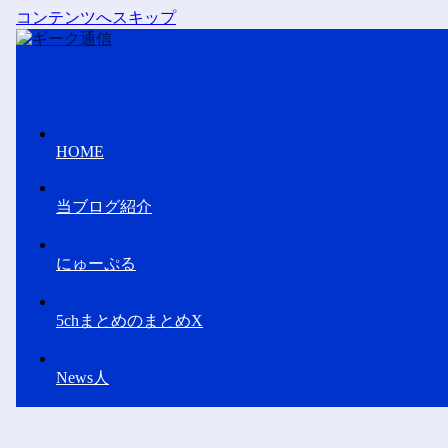
コンテンツへスキップ
HOME
当ブログ紹介
にゅーぷる
5chまとめのまとめX
News人