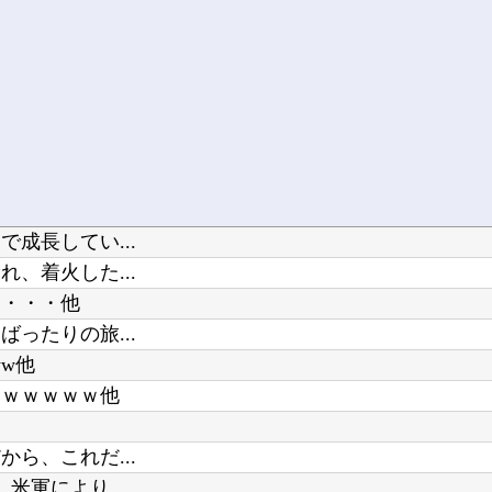
成長してい...
、着火した...
・・・・他
ったりの旅...
ww他
ｗｗｗｗｗｗ他
ら、これだ...
軍により...