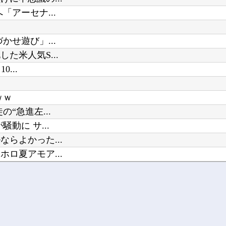
【ウマ娘】自分の胸を主張してトレ
アーセナ...
Powered by livedoor 相互RSS
Vチューバーに最近ある変化が起き
せ遊び」...
米人気S...
...
ｗｗ
“急進左...
動に サ...
らよかった...
ロ夏アモア...
ｗwｗｗ...
木坂46】