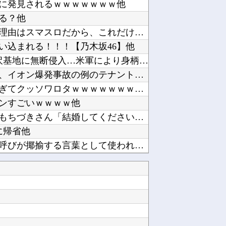
に発見されるｗｗｗｗｗｗｗ他
る？他
スロッターさん「優遇冷遇はある。理由はスマスロだから、これだけで十分なんだよね」他
い込まれる！！！【乃木坂46】他
大進連所属の学生8人、在韓米軍平沢基地に無断侵入…米軍により身柄拘束！他
ミヤネ屋に出演した左派の社会学者、イオン爆発事故の例のテナントに理解を示して……他
【画像】このボケて、破壊力ありすぎてクッソワロタｗｗｗｗｗｗｗｗｗ他
ンすごいｗｗｗｗ他
ヤニネコ・みぃちゃん・のあ先輩・もちづきさん「結婚してください！」←どうする？他
に帰省他
近畿大学准教授、苦言「みいちゃん呼びが揶揄する言葉として使われ、当事者から具体的な苦痛が訴...
北朝鮮がロシアに弾道ミサイル40発供与、ミサイル部隊90人派遣開始…さらに80発見通し！他
、討ち取られる他
【SSD】1TBで1.5万とか、買った時の倍なんだけど今だと買い増してしまいそうで怖い他
韓国人「韓国サッカー協会が行った国際試合の性的接待の全容がこちら…」→「完全に買収してる…...
て始まる♥他