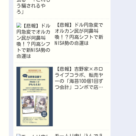
【悲報】ドル円急変で
オルカン民が阿鼻叫
喚！？円高シフトで新
NISA勢の命運は
【悲報】吉野家×ホロ
ライブコラボ、転売ヤ
ーの「海苔100個1回ず
つ会計」コンボで店員
が逝くｗｗｗ