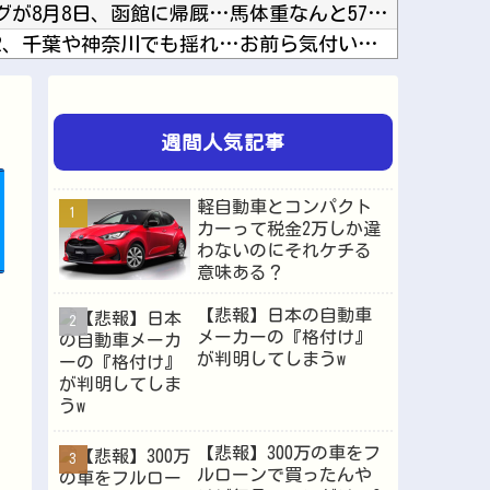
【競馬】フォーエバーヤングが8月8日、函館に帰厩…馬体重なんと573キロ。←「デカすぎんだ...
【地震】東京練馬区で震度2、千葉や神奈川でも揺れ…お前ら気付いた？他
【にじさんじ】熱斗くんのガキらしからぬ精神性とかっこよさに惚れるRei7他
【悲報】堀大輔さん、寝る間も惜しんでレスバ祭りｗｗｗｗｗｗｗｗｗｗｗｗｗｗｗｗｗｗｗｗｗｗ...
塚治虫」「藤子F」他
週間人気記事
【動画】ダンスイベントで乳首が全開でポロリするハプニングｗｗｗｗｗｗ他
上のPCを買います」←これ他
軽自動車とコンパクト
韓国人「最近の日本アニメ業界の勢力図を変えたと言われる作品がこちら…」→「こういうのが面白...
カーって税金2万しか違
わないのにそれケチる
ナコラボ、実装キャラ発表他
意味ある？
リセットスイッチ付いてないのな他
【悲報】日本の自動車
メーカーの『格付け』
が判明してしまうw
Powered by livedoor 相互RSS
【悲報】300万の車をフ
ルローンで買ったんや