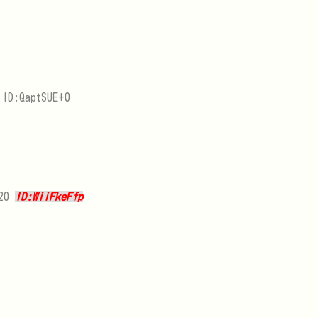
 ID:QaptSUE+0
420
ID:WiiFkeFfp