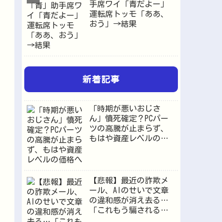
手席ワイ「青だよー」
運転席トッモ「ああ、
おう」→結果
新着記事
「時期が悪いおじさ
ん」憤死確定？PCパー
ツの高騰が止まらず、
もはや資産レベルの価
格へ
【悲報】最近の詐欺メ
ール、AIのせいで文章
の違和感が消え去る…
「これもう騙されるや
ろ」