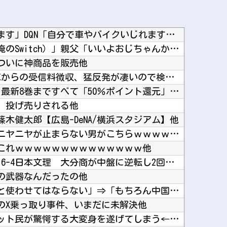
オタク「パソコン自作できます」DQN「自分で車やバイクいじれます」他
甥っ子「あれほしい！！（俺のSwitch）」親父「いいよおじちゃんからもらってきな！それい...
ついに神商品を販売他
NHK会長「パトカー・消防車からの受信料徴収、猛反発が凄いので検討し直します…」他
『炎の闘球女 ドッジ弾子』最新8巻まですべて「50％ポイント還元」セール！3,505円分返...
、投げ売りされる他
篠木健太郎【広島-DeNA/横浜スタジアム】他
【動画】ラッキースケベにニヤニヤが止まらない男がこちらｗｗｗｗｗｗｗｗｗｗｗｗｗｗｗｗｗｗ...
←これｗｗｗｗｗｗｗｗｗｗｗｗｗｗ他
【高校野球】1回戦 大分商 6-4日本文理 大分商が中盤に逆転し2回戦に進出 杉山3安打、...
の武器なんだったの他
エッセイスト「原爆を二度と使わせてはならない」⇒「もちろん中国の核も非難する？」⇒「中国の...
のX乗っ取り事件、いまだに未解決他
【画像】恋する女さん、ネット民が驚愕する大変身を遂げてしまう←コレは凄過ぎるw w w w...