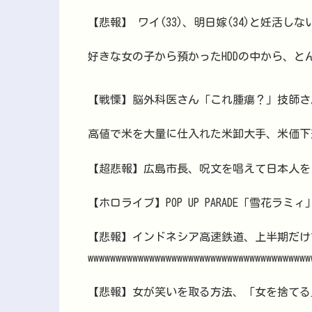
【悲報】 ワイ(33)、明日嫁(34)と妊活し
好きな女の子から預かったHDDの中から、
【戦慄】脳外科医さん「これ腫瘍？」技師さ
高値で米を大量に仕入れた米卸大手、米価下
【超悲報】広島市長、呪文を唱えて日本人を
【ホロライブ】POP UP PARADE「雪花ラ
【悲報】インドネシア高速鉄道、上半期だけ
wwwwwwwwwwwwwwwwwwwwwwwwwwwwwwwwwwwwwww
【悲報】女が笑いを取る方法、「女を捨てる