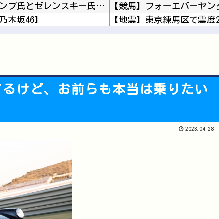
ロシアがウクライナ首都に大規模攻撃、トランプ氏とゼレンスキー氏の和平交渉前に
乃木坂46】
ホロライブ「さくらみこ」1回目に比べて2回目のソロライブ告知「咲き乱れみこち」いいね数が減...
責任を取らないから成功者になれた…「とんねるず」「おニャン子」「AKB」とヒットを出し続け...
最近Uber Eatsの配達員になった者なんやが、配達員に何か要望があったら教えてくれ
三大レジェンド漫画家「手
てるけど、お前らも本当は乗りたい
PCゲーム「まず20万円以
Powered by livedoor 相互RSS
【朗報】NIKKEのペルソ
PCケース購入したけど、
2023.04.28