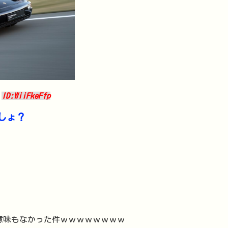
0
ID:WiiFkeFfp
しょ？
意味もなかった件ｗｗｗｗｗｗｗｗ