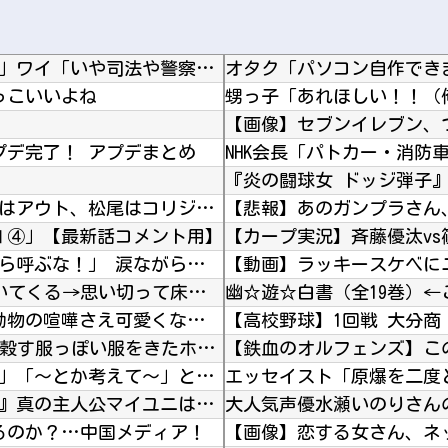
体罰肯定派「殴らないとわからない奴もいる」ワイ「いや司法や警察に突き出せばいいよね」
っこいいよね
【画像】セブンイレブン、
プデ完了！ アプデまとめ
DeNA・松尾と阪神・伏見が激突！タイミングはアウト、松尾はコリジョンが適用されない自然な...
【悲報】あのガンプラさん
Ⅱ④」【最新話コメント用】
【カープ実況】斉藤優汰vs
初の日本代表で感情爆発「使わないんだったら呼ぶな！」 涙ながらに訴え「俺を何で選んだんだ？...
【※衝撃】 中古の家でウジ虫がどんどんわいてくる→思い切って床板を剥してみた結果、やっぱり...
幽☆遊☆白書（全19巻）
海外「日本はさすが過ぎるｗ」 日本は野生動物の喧嘩さえ可愛くなってしまうと世界が騒然
【花騎士】 むちむち×ほぼ痴女… ＆童貞を穀す服っぽい服をきたホウオウボクへの反応！！！
【鉄血のオルフェンズ】こ
先生から電話があったんだけど、「～とか～」「～とか考えて～」と何度も言ってたのが耳に残って...
【朗報】 『ファイアーエムブレム 万紫千紅』真の主人公マイユニはキャラメイクが可能
大人気声優水瀬いのりさん
いるのか？…中国メディア！