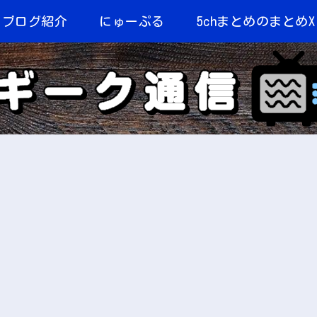
当ブログ紹介
にゅーぷる
5chまとめのまとめX