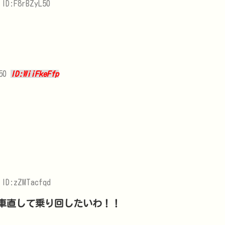
 ID:F8rBZyL50
050
ID:WiiFkeFfp
 ID:zZMTacfqd
車直して乗り回したいわ！！